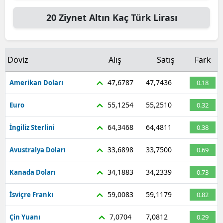
20
Ziynet Altın
Kaç Türk Lirası
Döviz
Alış
Satış
Fark
47,6787
47,7436
Amerikan Doları
0.18
55,1254
55,2510
Euro
0.32
64,3468
64,4811
İngiliz Sterlini
0.38
33,6898
33,7500
Avustralya Doları
0.69
34,1883
34,2339
Kanada Doları
0.73
59,0083
59,1179
İsviçre Frankı
0.82
7,0704
7,0812
Çin Yuanı
0.29