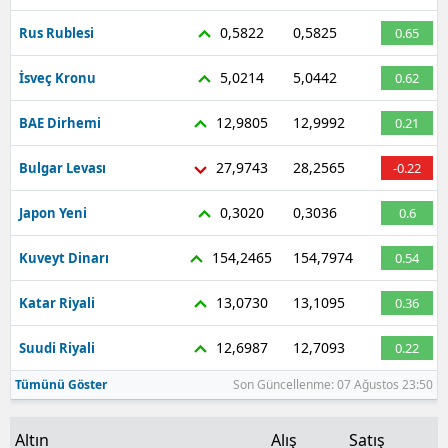
0,5822
0,5825
Rus Rublesi
0.65
5,0214
5,0442
İsveç Kronu
0.62
12,9805
12,9992
BAE Dirhemi
0.21
27,9743
28,2565
Bulgar Levası
-0.22
0,3020
0,3036
Japon Yeni
0.6
154,2465
154,7974
Kuveyt Dinarı
0.54
13,0730
13,1095
Katar Riyali
0.36
12,6987
12,7093
Suudi Riyali
0.22
Tümünü Göster
Son Güncellenme: 07 Ağustos 23:50
Altın
Alış
Satış