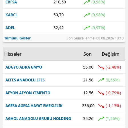
210,50
(9,98%)
CRFSA
50,70
(9,98%)
KARCL
32,42
(9,97%)
ADEL
Tümünü Göster
Son Güncellenme: 08.08.2026 18:10
Hisseler
Son
Değişim
55,00
(-2,48%)
ADGYO ADRA GMYO
21,58
(0,56%)
AEFES ANADOLU EFES
12,56
(-0,79%)
AFYON AFYON CIMENTO
236,00
(-1,13%)
AGESA AGESA HAYAT EMEKLILIK
35,26
(1,56%)
AGHOL ANADOLU GRUBU HOLDING