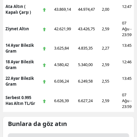
Ata Altın (
12:47
43.869,14
44.974,47
2,00
Kapalı Çarşı )
07
Ziynet Altın
42.621,99
43.426,75
2,59
Ağu -
23:59
14 Ayar Bilezik
13:45
3.625,84
4.835,35
2,27
Gram
18 Ayar Bilezik
12:46
4.580,42
5.340,00
2,59
Gram
22 Ayar Bilezik
13:45
6.036,24
6.249,58
2,55
Gram
07
Serbest 0.995
6.626,39
6.627,24
2,59
Ağu -
Has Altın TL/Gr
23:59
Bunlara da göz atın