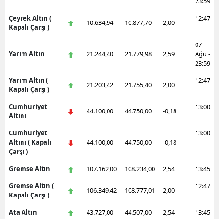
23:59
Çeyrek Altın (
12:47
10.634,94
10.877,70
2,00
Kapalı Çarşı )
07
Yarım Altın
21.244,40
21.779,98
2,59
Ağu -
23:59
Yarım Altın (
12:47
21.203,42
21.755,40
2,00
Kapalı Çarşı )
Cumhuriyet
13:00
44.100,00
44.750,00
-0,18
Altını
Cumhuriyet
13:00
Altını ( Kapalı
44.100,00
44.750,00
-0,18
Çarşı )
Gremse Altın
107.162,00
108.234,00
2,54
13:45
Gremse Altın (
12:47
106.349,42
108.777,01
2,00
Kapalı Çarşı )
Ata Altın
43.727,00
44.507,00
2,54
13:45