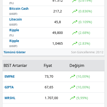
91.512
(0.619%)
(TL)
Bitcoin Cash
217,2
(0.836%)
(USDT)
Litecoin
45,8
(0.109%)
(USDT)
Ripple
49,800
(2.68%)
(TL)
Ripple
1,0465
(2.83%)
(USDT)
Tümünü Göster
Son Güncellenme: 20:12
BIST Artanlar
Fiyat
Değişim
73,70
(10,00%)
EMPAE
67,65
(10,00%)
GIPTA
1.707,00
(9,99%)
MRSHL