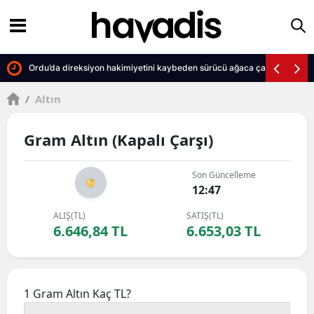
Ordu’da direksiyon hakimiyetini kaybeden sürücü ağaca çarparak can 
/
Altın
Gram Altın (Kapalı Çarşı)
Son Güncelleme
12:47
ALIŞ(TL)
SATIŞ(TL)
6.646,84 TL
6.653,03 TL
1 Gram Altın Kaç TL?