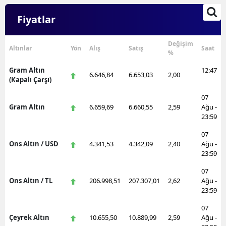
Fiyatlar
Değişim
Altınlar
Yön
Alış
Satış
Saat
%
Gram Altın
12:47
6.646,84
6.653,03
2,00
(Kapalı Çarşı)
07
Gram Altın
6.659,69
6.660,55
2,59
Ağu -
23:59
07
Ons Altın / USD
4.341,53
4.342,09
2,40
Ağu -
23:59
07
Ons Altın / TL
206.998,51
207.307,01
2,62
Ağu -
23:59
07
Çeyrek Altın
10.655,50
10.889,99
2,59
Ağu -