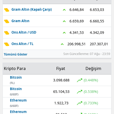
6.653,03
6.646,84
Gram Altın (Kapalı Çarşı)
6.660,55
6.659,69
Gram Altın
4.342,09
4.341,53
Ons Altın / USD
207.307,01
206.998,51
Ons Altın / TL
Son Güncellenme: 07 Ağu - 23:59
Tümünü Göster
Kripto Para
Fiyat
Değişim
Bitcoin
3.098.688
(0.448%)
(TL)
Bitcoin
65.104,53
(0.538%)
(USDT)
Ethereum
1.922,73
(0.733%)
(USDT)
Ethereum