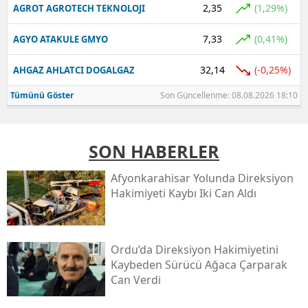
2,35
(1,29%)
AGROT AGROTECH TEKNOLOJI
7,33
(0,41%)
AGYO ATAKULE GMYO
32,14
(-0,25%)
AHGAZ AHLATCI DOGALGAZ
Tümünü Göster
Son Güncellenme: 08.08.2026 18:10
SON HABERLER
Afyonkarahisar Yolunda Direksiyon
Hakimiyeti Kaybı Iki Can Aldı
Ordu’da Direksiyon Hakimiyetini
Kaybeden Sürücü Ağaca Çarparak
Can Verdi