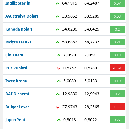
64,1915
64,2487
İngiliz Sterlini
0.07
33,5052
33,5285
Avustralya Doları
0.08
34,0236
34,0425
Kanada Doları
0.2
58,6862
58,7237
İsviçre Frankı
0.21
7,0670
7,0691
Çin Yuanı
0.18
0,5752
0,5780
Rus Rublesi
-0.34
5,0089
5,0133
İsveç Kronu
0.19
12,9830
12,9943
BAE Dirhemi
0.2
27,9743
28,2565
Bulgar Levası
-0.22
0,3013
0,3022
Japon Yeni
0.27