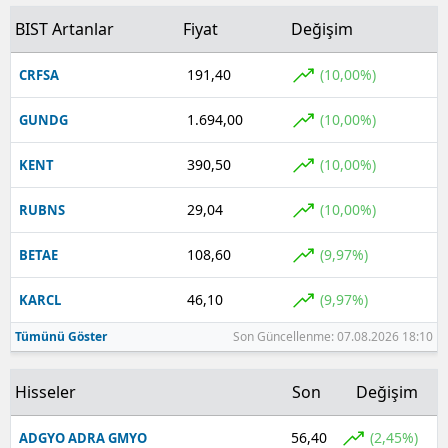
BIST Artanlar
Fiyat
Değişim
191,40
(10,00%)
CRFSA
1.694,00
(10,00%)
GUNDG
390,50
(10,00%)
KENT
29,04
(10,00%)
RUBNS
108,60
(9,97%)
BETAE
46,10
(9,97%)
KARCL
Tümünü Göster
Son Güncellenme: 07.08.2026 18:10
Hisseler
Son
Değişim
56,40
(2,45%)
ADGYO ADRA GMYO