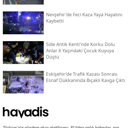
Nevşehir'de Feci Kaza Yaya Hayatını
Kaybetti
Side Antik Kenti'nde Korku Dolu
Anlar 6 Yaşındaki Çocuk Kuyuya
Düştü
Eskişehir’de Trafik Kazası Sonrası
Esnaf Dükkanında Bıçaklı Kavga Çıktı
Türkiye'nin gündem akışı platformu. 81 ilden anlık haberler, son