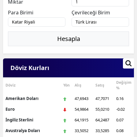
Miktar
Para Birimi
Çevrileceği Birim
Hesapla
Döviz Kurları
Değişim
Döviz
Yön
Alış
Satış
%
Amerikan Doları
47,6943
47,7071
0.16
Euro
54,9864
55,0210
-0.02
İngiliz Sterlini
64,1915
64,2487
0.07
Avustralya Doları
33,5052
33,5285
0.08