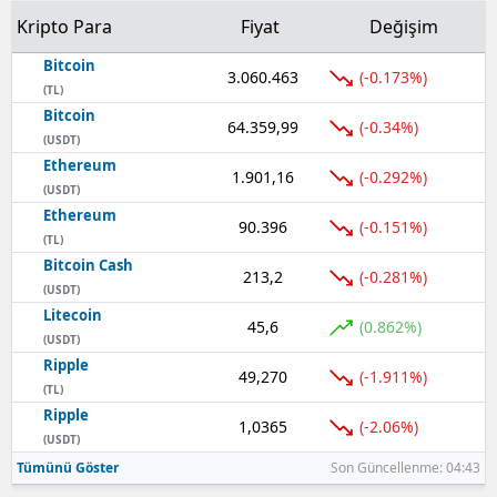
Kripto Para
Fiyat
Değişim
Bitcoin
3.060.463
(-0.173%)
(TL)
Bitcoin
64.359,99
(-0.34%)
(USDT)
Ethereum
1.901,16
(-0.292%)
(USDT)
Ethereum
90.396
(-0.151%)
(TL)
Bitcoin Cash
213,2
(-0.281%)
(USDT)
Litecoin
45,6
(0.862%)
(USDT)
Ripple
49,270
(-1.911%)
(TL)
Ripple
1,0365
(-2.06%)
(USDT)
Tümünü Göster
Son Güncellenme: 04:43