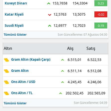
153,7658
154,3304
Kuveyt Dinarı
0.23
12,5763
13,5075
Katar Riyali
-0.02
12,6977
12,7023
Suudi Riyali
0.19
Tümünü Göster
Son Güncellenme: 07 Ağustos 04:30
Altın
Alış
Satış
6.522,53
6.515,01
Gram Altın (Kapalı Çarşı)
6.512,08
6.511,14
Gram Altın
4.246,06
4.245,45
Ons Altın / USD
202.565,09
202.502,45
Ons Altın / TL
Son Güncellenme: 04:39
Tümünü Göster