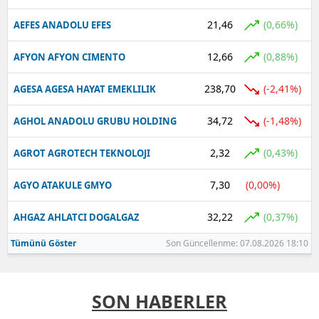
21,46
(0,66%)
AEFES ANADOLU EFES
12,66
(0,88%)
AFYON AFYON CIMENTO
238,70
(-2,41%)
AGESA AGESA HAYAT EMEKLILIK
34,72
(-1,48%)
AGHOL ANADOLU GRUBU HOLDING
2,32
(0,43%)
AGROT AGROTECH TEKNOLOJI
7,30
(0,00%)
AGYO ATAKULE GMYO
32,22
(0,37%)
AHGAZ AHLATCI DOGALGAZ
Tümünü Göster
Son Güncellenme: 07.08.2026 18:10
SON HABERLER