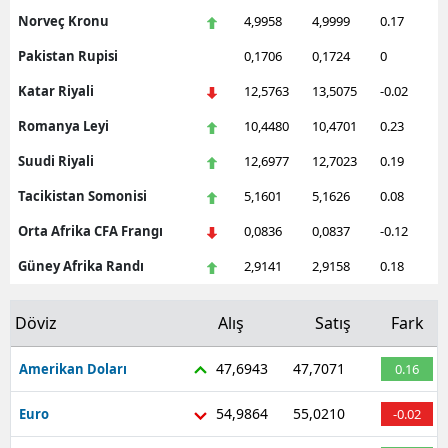
Norveç Kronu
4,9958
4,9999
0.17
Pakistan Rupisi
0,1706
0,1724
0
Katar Riyali
12,5763
13,5075
-0.02
Romanya Leyi
10,4480
10,4701
0.23
Suudi Riyali
12,6977
12,7023
0.19
Tacikistan Somonisi
5,1601
5,1626
0.08
Orta Afrika CFA Frangı
0,0836
0,0837
-0.12
Güney Afrika Randı
2,9141
2,9158
0.18
Döviz
Alış
Satış
Fark
47,6943
47,7071
Amerikan Doları
0.16
54,9864
55,0210
Euro
-0.02