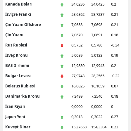
Kanada Doları
34,0236
34,0425
0.2
İsviçre Frankı
58,6862
58,7237
0.21
Çin Yuanı Offshore
7,0658
7,0698
0.21
Çin Yuanı
7,0670
7,0691
0.18
Rus Rublesi
0,5752
0,5780
-0.34
İsveç Kronu
5,0089
5,0133
0.19
BAE Dirhemi
12,9830
12,9943
0.2
Bulgar Levası
27,9743
28,2565
-0.22
Belarus Rublesi
16,0825
16,1059
0.07
Danimarka Kronu
7,3499
7,3540
0.18
İran Riyali
0,0000
0,0000
0
Japon Yeni
0,3013
0,3022
0.27
Kuveyt Dinarı
153,7658
154,3304
0.23