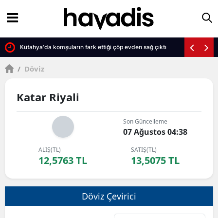
 sürpriz veda
Kütahya'da komşuların fark ettiği çöp evden sağ çıktı
/
Döviz
Katar Riyali
Son Güncelleme
07 Ağustos 04:38
ALIŞ(TL)
SATIŞ(TL)
12,5763 TL
13,5075 TL
Döviz Çevirici