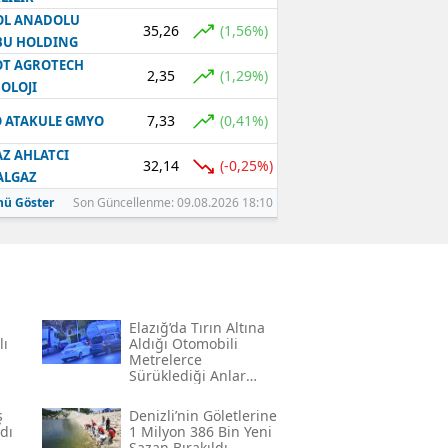
OL ANADOLU
35,26
(1,56%)
BU HOLDING
T AGROTECH
2,35
(1,29%)
OLOJI
7,33
(0,41%)
 ATAKULE GMYO
Z AHLATCI
32,14
(-0,25%)
ALGAZ
ü Göster
Son Güncellenme: 09.08.2026 18:10
Elazığ’da Tırın Altına
lı
Aldığı Otomobili
Metrelerce
Sürüklediği Anlar
Görüntülendi
ş
Denizli’nin Göletlerine
dı
1 Milyon 386 Bin Yeni
Sazan Bırakıldı