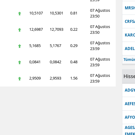
MRS
07 Ağustos
10,5107
10,5301
0.81
23:50
CRFS
07 Ağustos
12,6987
12,7093
0.22
23:50
KARC
07 Ağustos
5,1685
5,1767
0.29
23:59
ADEL
07 Ağustos
Tümün
0,0841
0,0842
0.48
23:59
07 Ağustos
Hisse
2,9509
2,9593
1.56
23:59
ADGY
AEFE
AFYO
AGES
EMEK