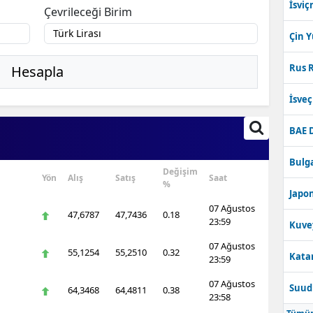
İsviç
Çevrileceği Birim
Çin 
Rus R
Hesapla
İsve
BAE 
Bulga
Değişim
Yön
Alış
Satış
Saat
%
Japon
07 Ağustos
47,6787
47,7436
0.18
23:59
Kuve
07 Ağustos
55,1254
55,2510
0.32
Katar
23:59
07 Ağustos
Suudi
64,3468
64,4811
0.38
23:58