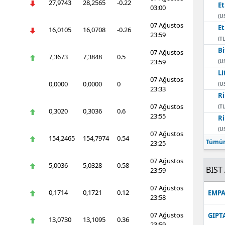
27,9743
28,2565
-0.22
E
03:00
(U
07 Ağustos
E
16,0105
16,0708
-0.26
23:59
(TL
Bi
07 Ağustos
7,3673
7,3848
0.5
23:59
(U
Li
07 Ağustos
0,0000
0,0000
0
(U
23:33
Ri
07 Ağustos
(TL
0,3020
0,3036
0.6
23:55
Ri
(U
07 Ağustos
154,2465
154,7974
0.54
Tümün
23:25
07 Ağustos
5,0036
5,0328
0.58
BIST 
23:59
07 Ağustos
0,1714
0,1721
0.12
EMPA
23:58
07 Ağustos
GIPT
13,0730
13,1095
0.36
23:59