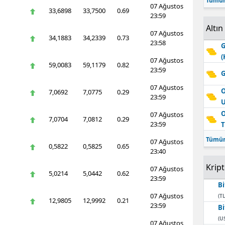
Tümün
07 Ağustos
33,6898
33,7500
0.69
23:59
Altın
07 Ağustos
34,1883
34,2339
0.73
23:58
G
(
07 Ağustos
59,0083
59,1179
0.82
23:59
G
07 Ağustos
O
7,0692
7,0775
0.29
23:59
O
07 Ağustos
7,0704
7,0812
0.29
23:59
T
Tümün
07 Ağustos
0,5822
0,5825
0.65
23:40
Krip
07 Ağustos
5,0214
5,0442
0.62
23:59
Bi
07 Ağustos
(TL
12,9805
12,9992
0.21
23:59
Bi
(U
07 Ağustos