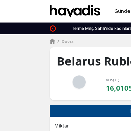
Günd
Terme Miliç Sahili'nde kadınlara özel 
/
Döviz
Belarus Rubl
ALIŞ(TL)
16,010
Miktar