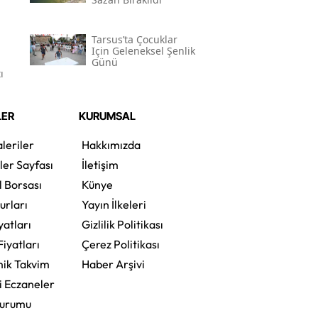
Tarsus’ta Çocuklar
Için Geleneksel Şenlik
Günü
ı
LER
KURUMSAL
leriler
Hakkımızda
ler Sayfası
İletişim
l Borsası
Künye
urları
Yayın İlkeleri
yatları
Gizlilik Politikası
Fiyatları
Çerez Politikası
ik Takvim
Haber Arşivi
i Eczaneler
Durumu