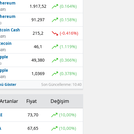
thereum
1.917,52
(0.164%)
SDT)
thereum
91.297
(0.158%)
)
tcoin Cash
215,2
(-0.416%)
SDT)
tecoin
46,1
(1.119%)
SDT)
pple
49,380
(0.366%)
)
pple
1,0369
(0.378%)
SDT)
ü Göster
Son Güncellenme: 10:40
Artanlar
Fiyat
Değişim
73,70
(10,00%)
E
67,65
(10,00%)
A