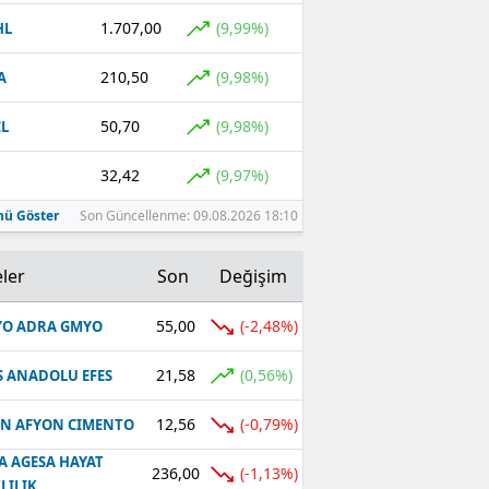
1.707,00
(9,99%)
HL
210,50
(9,98%)
A
50,70
(9,98%)
L
32,42
(9,97%)
ü Göster
Son Güncellenme: 09.08.2026 18:10
ler
Son
Değişim
55,00
(-2,48%)
O ADRA GMYO
21,58
(0,56%)
S ANADOLU EFES
12,56
(-0,79%)
N AFYON CIMENTO
A AGESA HAYAT
236,00
(-1,13%)
LILIK