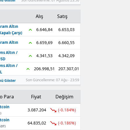
ü Göster
Son Güncellenme: 07 Ağustos 23:50
Alış
Satış
ram Altın
6.653,03
6.646,84
Kapalı Çarşı)
6.660,55
6.659,69
ram Altın
ns Altın /
4.342,09
4.341,53
USD
ns Altın /
207.307,01
206.998,51
L
Son Güncellenme: 07 Ağu - 23:59
ü Göster
to Para
Fiyat
Değişim
tcoin
3.087.204
(-0.184%)
)
tcoin
64.835,02
(-0.186%)
SDT)