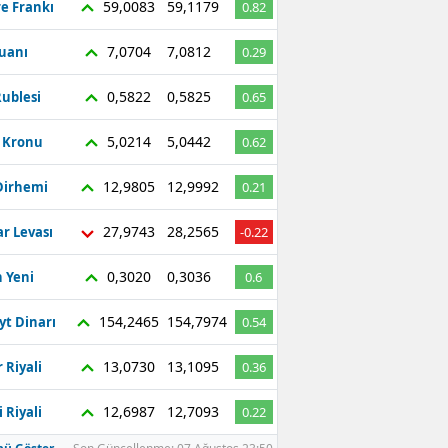
59,0083
59,1179
re Frankı
0.82
7,0704
7,0812
Yuanı
0.29
0,5822
0,5825
ublesi
0.65
5,0214
5,0442
ç Kronu
0.62
12,9805
12,9992
Dirhemi
0.21
27,9743
28,2565
r Levası
-0.22
0,3020
0,3036
 Yeni
0.6
154,2465
154,7974
yt Dinarı
0.54
13,0730
13,1095
 Riyali
0.36
12,6987
12,7093
 Riyali
0.22