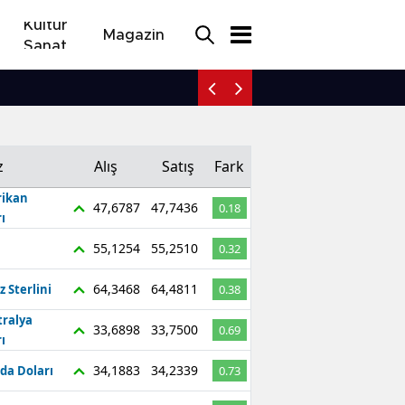
Kültür
Magazin
Sanat
Karaman'da taksi refüje 
z
Alış
Satış
Fark
ikan
47,6787
47,7436
0.18
ı
55,1254
55,2510
0.32
64,3468
64,4811
z Sterlini
0.38
tralya
33,6898
33,7500
0.69
ı
34,1883
34,2339
da Doları
0.73