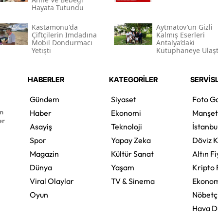
Hayata Tutundu
Kastamonu'da
Aytmatov’un Gizli
Çiftçilerin Imdadına
Kalmış Eserleri
Mobil Dondurmacı
Antalya’daki
Yetişti
Kütüphaneye Ulaşt
HABERLER
KATEGORİLER
SERVİS
Gündem
Siyaset
Foto Ga
en
Haber
Ekonomi
Manşet
er
Asayiş
Teknoloji
İstanbu
Spor
Yapay Zeka
Döviz K
Magazin
Kültür Sanat
Altın Fi
Dünya
Yaşam
Kripto 
Viral Olaylar
TV & Sinema
Ekonom
Oyun
Nöbetç
Hava 