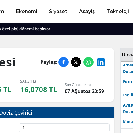
em
Ekonomi
Siyaset
Asayiş
Teknoloji
plaj dönemi başlıyor
Dövi
esi
Paylaş:
Amer
Dolar
SATIŞ(TL)
Euro
Son Güncelleme
5 TL
16,0708 TL
07 Ağustos 23:59
İngili
Avus
Döviz Çevirici
Dolar
Kana