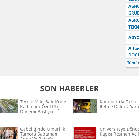
AGH
GRU
AGRO
TEKN
AGYO
AHGA
DOG
Tümün
SON HABERLER
Terme Miliç Sahili'nde
Karaman'da Taksi
Kadınlara Özel Plaj
Refüje Daldı 2 Yara
Dönemi Başlıyor
Gebeliğinde Omurilik
Üniversiteye Dönü
Tümörü Saptanan
Kapısı Resmen Açıl
Anne Ve Bebeği