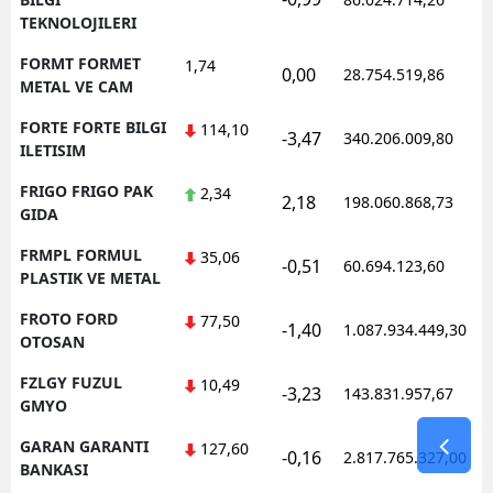
TEKNOLOJILERI
FORMT FORMET
1,74
0,00
28.754.519,86
METAL VE CAM
FORTE FORTE BILGI
114,10
-3,47
340.206.009,80
ILETISIM
FRIGO FRIGO PAK
2,34
2,18
198.060.868,73
GIDA
FRMPL FORMUL
35,06
-0,51
60.694.123,60
PLASTIK VE METAL
FROTO FORD
77,50
-1,40
1.087.934.449,30
OTOSAN
FZLGY FUZUL
10,49
-3,23
143.831.957,67
GMYO
GARAN GARANTI
127,60
-0,16
2.817.765.327,00
BANKASI