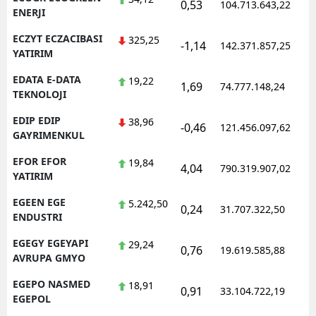
0,53
104.713.643,22
ENERJI
ECZYT ECZACIBASI
325,25
-1,14
142.371.857,25
YATIRIM
EDATA E-DATA
19,22
1,69
74.777.148,24
TEKNOLOJI
EDIP EDIP
38,96
-0,46
121.456.097,62
GAYRIMENKUL
EFOR EFOR
19,84
4,04
790.319.907,02
YATIRIM
EGEEN EGE
5.242,50
0,24
31.707.322,50
ENDUSTRI
EGEGY EGEYAPI
29,24
0,76
19.619.585,88
AVRUPA GMYO
EGEPO NASMED
18,91
0,91
33.104.722,19
EGEPOL