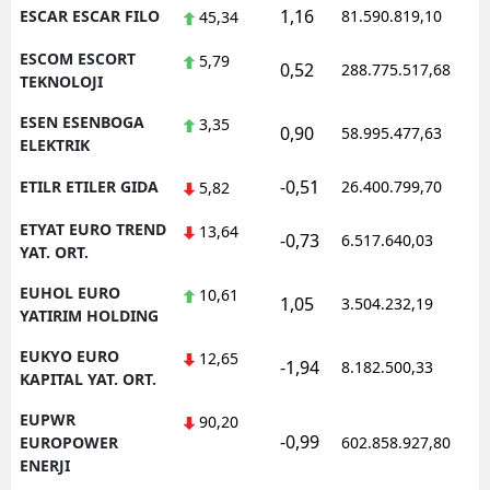
1,16
ESCAR ESCAR FILO
81.590.819,10
45,34
ESCOM ESCORT
5,79
0,52
288.775.517,68
TEKNOLOJI
ESEN ESENBOGA
3,35
0,90
58.995.477,63
ELEKTRIK
-0,51
ETILR ETILER GIDA
26.400.799,70
5,82
ETYAT EURO TREND
13,64
-0,73
6.517.640,03
YAT. ORT.
EUHOL EURO
10,61
1,05
3.504.232,19
YATIRIM HOLDING
EUKYO EURO
12,65
-1,94
8.182.500,33
KAPITAL YAT. ORT.
EUPWR
90,20
-0,99
EUROPOWER
602.858.927,80
ENERJI