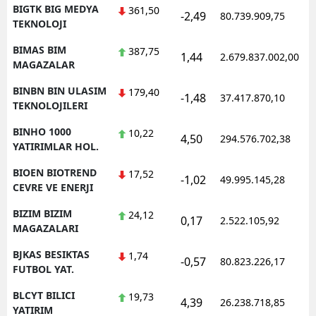
BIGTK BIG MEDYA
361,50
-2,49
80.739.909,75
TEKNOLOJI
BIMAS BIM
387,75
1,44
2.679.837.002,00
MAGAZALAR
BINBN BIN ULASIM
179,40
-1,48
37.417.870,10
TEKNOLOJILERI
BINHO 1000
10,22
4,50
294.576.702,38
YATIRIMLAR HOL.
BIOEN BIOTREND
17,52
-1,02
49.995.145,28
CEVRE VE ENERJI
BIZIM BIZIM
24,12
0,17
2.522.105,92
MAGAZALARI
BJKAS BESIKTAS
1,74
-0,57
80.823.226,17
FUTBOL YAT.
BLCYT BILICI
19,73
4,39
26.238.718,85
YATIRIM