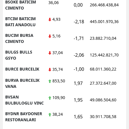
BSOKE BATICIM
36,06
0,00
266.468.438,84
CIMENTO
BTCIM BATICIM
4,93
-2,18
445.001.970,36
BATI ANADOLU
BUCIM BURSA
5,16
-1,71
23.882.710,04
CIMENTO
BULGS BULLS
37,04
-2,06
125.442.821,70
GSYO
-1,00
BURCE BURCELIK
68.011.360,22
35,74
BURVA BURCELIK
853,50
1,97
27.372.647,00
VANA
BVSAN
109,90
1,95
49.086.504,60
BULBULOGLU VINC
BYDNR BAYDONER
38,24
1,65
30.911.708,58
RESTORANLARI