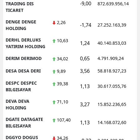
-9,00
TRADING DIS
872.639.956,14
TICARET
DENGE DENGE
2,26
-1,74
27.252.163,39
HOLDING
DERHL DERLUKS
10,63
1,24
40.140.853,03
YATIRIM HOLDING
0,65
DERIM DERIMOD
4.791.909,24
34,02
3,56
DESA DESA DERI
58.818.927,23
9,89
DESPC DESPEC
39,38
1,13
30.617.055,76
BILGISAYAR
DEVA DEVA
71,10
3,27
15.852.236,65
HOLDING
DGATE DATAGATE
107,40
1,13
14.168.072,60
BILGISAYAR
DGGYO DOGUS
34,26