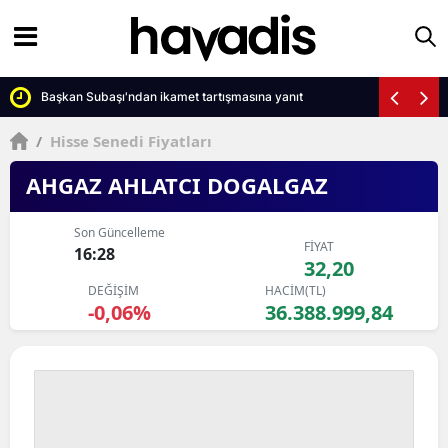
Başkan Subaşı'ndan ikamet tartışmasına yanıt
/
Hisse Senedi Fiyatları
AHGAZ AHLATCI DOGALGAZ
Son Güncelleme
FİYAT
16:28
32,20
DEĞİŞİM
HACİM(TL)
-0,06%
36.388.999,84