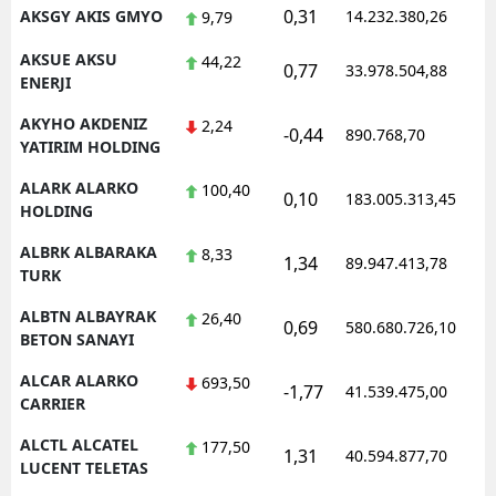
0,31
AKSGY AKIS GMYO
14.232.380,26
9,79
AKSUE AKSU
44,22
0,77
33.978.504,88
ENERJI
AKYHO AKDENIZ
2,24
-0,44
890.768,70
YATIRIM HOLDING
ALARK ALARKO
100,40
0,10
183.005.313,45
HOLDING
ALBRK ALBARAKA
8,33
1,34
89.947.413,78
TURK
ALBTN ALBAYRAK
26,40
0,69
580.680.726,10
BETON SANAYI
ALCAR ALARKO
693,50
-1,77
41.539.475,00
CARRIER
ALCTL ALCATEL
177,50
1,31
40.594.877,70
LUCENT TELETAS