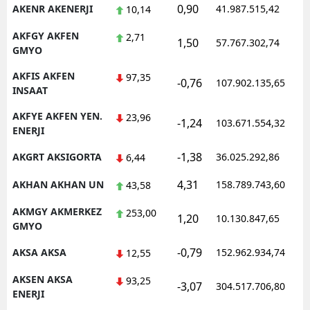
0,90
AKENR AKENERJI
41.987.515,42
10,14
AKFGY AKFEN
2,71
1,50
57.767.302,74
GMYO
AKFIS AKFEN
97,35
-0,76
107.902.135,65
INSAAT
AKFYE AKFEN YEN.
23,96
-1,24
103.671.554,32
ENERJI
-1,38
AKGRT AKSIGORTA
36.025.292,86
6,44
4,31
AKHAN AKHAN UN
158.789.743,60
43,58
AKMGY AKMERKEZ
253,00
1,20
10.130.847,65
GMYO
-0,79
AKSA AKSA
152.962.934,74
12,55
AKSEN AKSA
93,25
-3,07
304.517.706,80
ENERJI