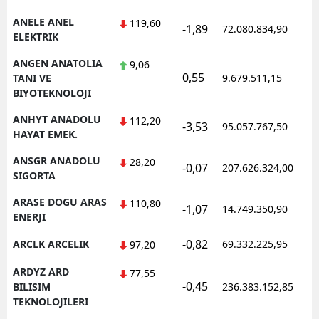
ANELE ANEL
119,60
-1,89
72.080.834,90
ELEKTRIK
ANGEN ANATOLIA
9,06
0,55
TANI VE
9.679.511,15
BIYOTEKNOLOJI
ANHYT ANADOLU
112,20
-3,53
95.057.767,50
HAYAT EMEK.
ANSGR ANADOLU
28,20
-0,07
207.626.324,00
SIGORTA
ARASE DOGU ARAS
110,80
-1,07
14.749.350,90
ENERJI
-0,82
ARCLK ARCELIK
69.332.225,95
97,20
ARDYZ ARD
77,55
-0,45
BILISIM
236.383.152,85
TEKNOLOJILERI