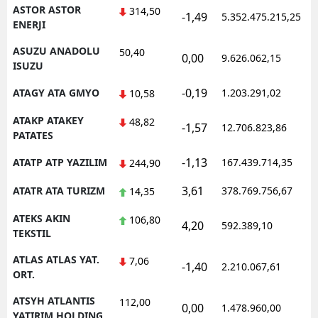
ASTOR ASTOR
314,50
-1,49
5.352.475.215,25
ENERJI
ASUZU ANADOLU
50,40
0,00
9.626.062,15
ISUZU
-0,19
ATAGY ATA GMYO
1.203.291,02
10,58
ATAKP ATAKEY
48,82
-1,57
12.706.823,86
PATATES
-1,13
ATATP ATP YAZILIM
167.439.714,35
244,90
3,61
ATATR ATA TURIZM
378.769.756,67
14,35
ATEKS AKIN
106,80
4,20
592.389,10
TEKSTIL
ATLAS ATLAS YAT.
7,06
-1,40
2.210.067,61
ORT.
ATSYH ATLANTIS
112,00
0,00
1.478.960,00
YATIRIM HOLDING