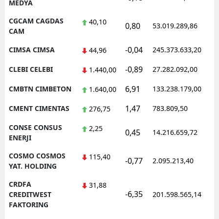
MEDYA
CGCAM CAGDAS
40,10
0,80
53.019.289,86
CAM
-0,04
CIMSA CIMSA
245.373.633,20
44,96
-0,89
CLEBI CELEBI
27.282.092,00
1.440,00
6,91
CMBTN CIMBETON
133.238.179,00
1.640,00
1,47
CMENT CIMENTAS
783.809,50
276,75
CONSE CONSUS
2,25
0,45
14.216.659,72
ENERJI
COSMO COSMOS
115,40
-0,77
2.095.213,40
YAT. HOLDING
CRDFA
31,88
-6,35
CREDITWEST
201.598.565,14
FAKTORING