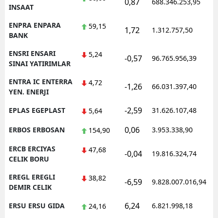
0,87
688.346.253,95
INSAAT
ENPRA ENPARA
59,15
1,72
1.312.757,50
BANK
ENSRI ENSARI
5,24
-0,57
96.765.956,39
SINAI YATIRIMLAR
ENTRA IC ENTERRA
4,72
-1,26
66.031.397,40
YEN. ENERJI
-2,59
EPLAS EGEPLAST
31.626.107,48
5,64
0,06
ERBOS ERBOSAN
3.953.338,90
154,90
ERCB ERCIYAS
47,68
-0,04
19.816.324,74
CELIK BORU
EREGL EREGLI
38,82
-6,59
9.828.007.016,94
DEMIR CELIK
6,24
ERSU ERSU GIDA
6.821.998,18
24,16