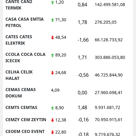
CANTE CAN2
1,20
0,84
142.499.581,08
TERMIK
CASA CASA EMTIA
71,30
1,78
276.205,05
PETROL
CATES CATES
48,54
-1,66
66.128.733,92
ELEKTRIK
CCOLA COCA COLA
89,20
1,71
303.886.053,80
ICECEK
CELHA CELIK
24,68
-0,56
46.725.844,90
HALAT
CEMAS CEMAS
4,09
0,00
27.960.698,41
DOKUM
1,48
CEMTS CEMTAS
9.931.681,72
8,90
-0,16
CEMZY CEM ZEYTIN
70.950.915,61
12,38
CEOEM CEO EVENT
22,80
-0,18
9.719.676,32