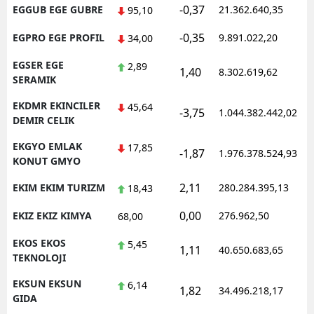
-0,37
EGGUB EGE GUBRE
21.362.640,35
95,10
-0,35
EGPRO EGE PROFIL
9.891.022,20
34,00
EGSER EGE
2,89
1,40
8.302.619,62
SERAMIK
EKDMR EKINCILER
45,64
-3,75
1.044.382.442,02
DEMIR CELIK
EKGYO EMLAK
17,85
-1,87
1.976.378.524,93
KONUT GMYO
2,11
EKIM EKIM TURIZM
280.284.395,13
18,43
0,00
EKIZ EKIZ KIMYA
276.962,50
68,00
EKOS EKOS
5,45
1,11
40.650.683,65
TEKNOLOJI
EKSUN EKSUN
6,14
1,82
34.496.218,17
GIDA