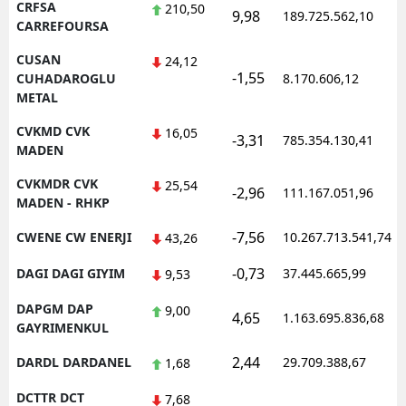
CRFSA
210,50
9,98
189.725.562,10
CARREFOURSA
CUSAN
24,12
-1,55
CUHADAROGLU
8.170.606,12
METAL
CVKMD CVK
16,05
-3,31
785.354.130,41
MADEN
CVKMDR CVK
25,54
-2,96
111.167.051,96
MADEN - RHKP
-7,56
CWENE CW ENERJI
10.267.713.541,74
43,26
-0,73
DAGI DAGI GIYIM
37.445.665,99
9,53
DAPGM DAP
9,00
4,65
1.163.695.836,68
GAYRIMENKUL
2,44
DARDL DARDANEL
29.709.388,67
1,68
DCTTR DCT
7,68