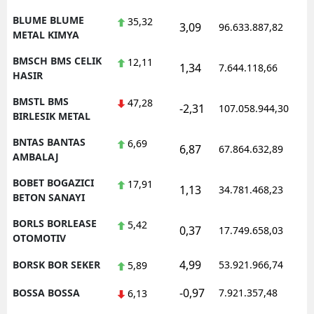
BLUME BLUME
35,32
3,09
96.633.887,82
METAL KIMYA
BMSCH BMS CELIK
12,11
1,34
7.644.118,66
HASIR
BMSTL BMS
47,28
-2,31
107.058.944,30
BIRLESIK METAL
BNTAS BANTAS
6,69
6,87
67.864.632,89
AMBALAJ
BOBET BOGAZICI
17,91
1,13
34.781.468,23
BETON SANAYI
BORLS BORLEASE
5,42
0,37
17.749.658,03
OTOMOTIV
4,99
BORSK BOR SEKER
53.921.966,74
5,89
-0,97
BOSSA BOSSA
7.921.357,48
6,13