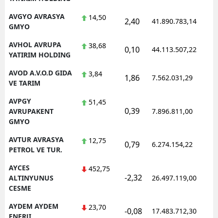
AVGYO AVRASYA
14,50
2,40
41.890.783,14
GMYO
AVHOL AVRUPA
38,68
0,10
44.113.507,22
YATIRIM HOLDING
AVOD A.V.O.D GIDA
3,84
1,86
7.562.031,29
VE TARIM
AVPGY
51,45
0,39
AVRUPAKENT
7.896.811,00
GMYO
AVTUR AVRASYA
12,75
0,79
6.274.154,22
PETROL VE TUR.
AYCES
452,75
-2,32
ALTINYUNUS
26.497.119,00
CESME
AYDEM AYDEM
23,70
-0,08
17.483.712,30
ENERJI