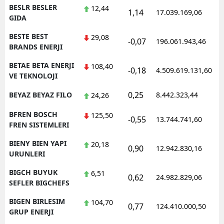
BESLR BESLER
12,44
1,14
17.039.169,06
GIDA
BESTE BEST
29,08
-0,07
196.061.943,46
BRANDS ENERJI
BETAE BETA ENERJI
108,40
-0,18
4.509.619.131,60
VE TEKNOLOJI
0,25
BEYAZ BEYAZ FILO
8.442.323,44
24,26
BFREN BOSCH
125,50
-0,55
13.744.741,60
FREN SISTEMLERI
BIENY BIEN YAPI
20,18
0,90
12.942.830,16
URUNLERI
BIGCH BUYUK
6,51
0,62
24.982.829,06
SEFLER BIGCHEFS
BIGEN BIRLESIM
104,70
0,77
124.410.000,50
GRUP ENERJI