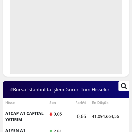
#Borsa İstanbulda İşlem Gören Tüm Hisseler
Hisse
Son
Fark%
En Düşük
A1CAP A1 CAPITAL
9,05
-0,66
41.094.664,56
YATIRIM
A1YEN A1
2,81