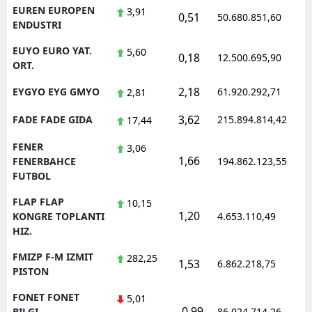
EUREN EUROPEN
3,91
0,51
50.680.851,60
ENDUSTRI
EUYO EURO YAT.
5,60
0,18
12.500.695,90
ORT.
2,18
EYGYO EYG GMYO
61.920.292,71
2,81
3,62
FADE FADE GIDA
215.894.814,42
17,44
FENER
3,06
1,66
FENERBAHCE
194.862.123,55
FUTBOL
FLAP FLAP
10,15
1,20
KONGRE TOPLANTI
4.653.110,49
HIZ.
FMIZP F-M IZMIT
282,25
1,53
6.862.218,75
PISTON
FONET FONET
5,01
-0,99
BILGI
86.024.714,26