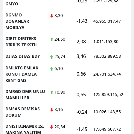
-0,23
2.201.229,88
GMYO
DGNMO
8,30
-1,43
DOGANLAR
45.955.017,47
MOBILYA
DIRIT DIRITEKS
24,50
2,08
1.011.153,80
DIRILIS TEKSTIL
3,46
DITAS DITAS BDY
78.302.889,58
25,74
DMLKTG EMLAK
6,10
0,66
KONUT DAMLA
24.701.634,74
KENT GMS
DMRGD DMR UNLU
10,90
0,65
125.859.115,52
MAMULLER
DMSAS DEMISAS
8,16
-0,24
10.026.143,55
DOKUM
DNISI DINAMIK ISI
20,34
-1,45
17.649.607,72
MAKINA YALITIM