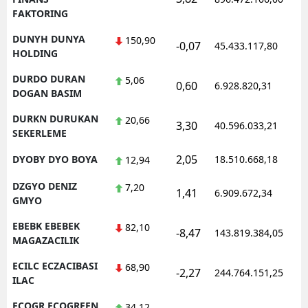
FAKTORING
DUNYH DUNYA
150,90
-0,07
45.433.117,80
HOLDING
DURDO DURAN
5,06
0,60
6.928.820,31
DOGAN BASIM
DURKN DURUKAN
20,66
3,30
40.596.033,21
SEKERLEME
2,05
DYOBY DYO BOYA
18.510.668,18
12,94
DZGYO DENIZ
7,20
1,41
6.909.672,34
GMYO
EBEBK EBEBEK
82,10
-8,47
143.819.384,05
MAGAZACILIK
ECILC ECZACIBASI
68,90
-2,27
244.764.151,25
ILAC
ECOGR ECOGREEN
34,12