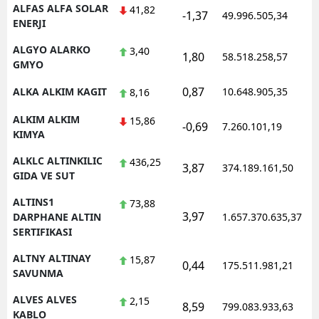
ALFAS ALFA SOLAR
41,82
-1,37
49.996.505,34
ENERJI
ALGYO ALARKO
3,40
1,80
58.518.258,57
GMYO
0,87
ALKA ALKIM KAGIT
10.648.905,35
8,16
ALKIM ALKIM
15,86
-0,69
7.260.101,19
KIMYA
ALKLC ALTINKILIC
436,25
3,87
374.189.161,50
GIDA VE SUT
ALTINS1
73,88
3,97
DARPHANE ALTIN
1.657.370.635,37
SERTIFIKASI
ALTNY ALTINAY
15,87
0,44
175.511.981,21
SAVUNMA
ALVES ALVES
2,15
8,59
799.083.933,63
KABLO