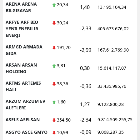
ARENA ARENA
20,34
1,40
13.195.104,34
BILGISAYAR
ARFYE ARF BIO
30,24
-2,33
YENILENEBILIR
405.673.676,02
ENERJI
ARMGD ARMADA
191,70
-2,99
167.612.769,90
GIDA
ARSAN ARSAN
3,31
0,30
15.614.117,07
HOLDING
ARTMS ARTEMIS
38,36
-0,36
33.435.985,76
HALI
ARZUM ARZUM EV
1,60
1,27
9.122.800,28
ALETLERI
-2,34
ASELS ASELSAN
9.814.509.255,75
354,50
-0,09
ASGYO ASCE GMYO
9.068.287,35
10,99