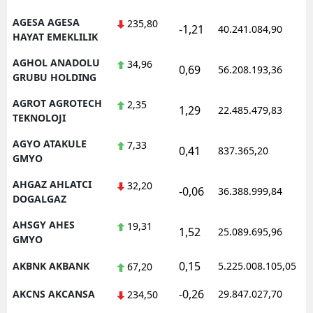
AGESA AGESA
235,80
-1,21
40.241.084,90
HAYAT EMEKLILIK
AGHOL ANADOLU
34,96
0,69
56.208.193,36
GRUBU HOLDING
AGROT AGROTECH
2,35
1,29
22.485.479,83
TEKNOLOJI
AGYO ATAKULE
7,33
0,41
837.365,20
GMYO
AHGAZ AHLATCI
32,20
-0,06
36.388.999,84
DOGALGAZ
AHSGY AHES
19,31
1,52
25.089.695,96
GMYO
0,15
AKBNK AKBANK
5.225.008.105,05
67,20
-0,26
AKCNS AKCANSA
29.847.027,70
234,50