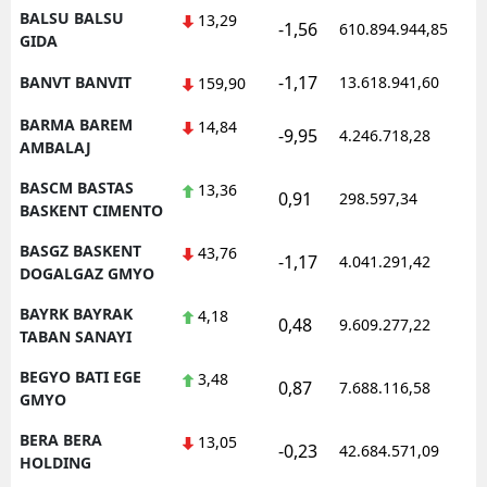
BALSU BALSU
13,29
-1,56
610.894.944,85
GIDA
-1,17
BANVT BANVIT
13.618.941,60
159,90
BARMA BAREM
14,84
-9,95
4.246.718,28
AMBALAJ
BASCM BASTAS
13,36
0,91
298.597,34
BASKENT CIMENTO
BASGZ BASKENT
43,76
-1,17
4.041.291,42
DOGALGAZ GMYO
BAYRK BAYRAK
4,18
0,48
9.609.277,22
TABAN SANAYI
BEGYO BATI EGE
3,48
0,87
7.688.116,58
GMYO
BERA BERA
13,05
-0,23
42.684.571,09
HOLDING