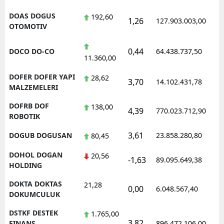
DOAS DOGUS
192,60
1,26
127.903.003,00
OTOMOTIV
0,44
DOCO DO-CO
64.438.737,50
11.360,00
DOFER DOFER YAPI
28,62
3,70
14.102.431,78
MALZEMELERI
DOFRB DOF
138,00
4,39
770.023.712,90
ROBOTIK
3,61
DOGUB DOGUSAN
23.858.280,80
80,45
DOHOL DOGAN
20,56
-1,63
89.095.649,38
HOLDING
DOKTA DOKTAS
21,28
0,00
6.048.567,40
DOKUMCULUK
DSTKF DESTEK
1.765,00
3,82
FINANS
896.472.106,00