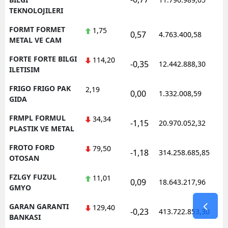
TEKNOLOJILERI
FORMT FORMET
1,75
0,57
4.763.400,58
1
METAL VE CAM
FORTE FORTE BILGI
114,20
-0,35
12.442.888,30
1
ILETISIM
FRIGO FRIGO PAK
2,19
0,00
1.332.008,59
1
GIDA
FRMPL FORMUL
34,34
-1,15
20.970.052,32
1
PLASTIK VE METAL
FROTO FORD
79,50
-1,18
314.258.685,85
1
OTOSAN
FZLGY FUZUL
11,01
0,09
18.643.217,96
1
GMYO
GARAN GARANTI
129,40
-0,23
413.722.853,30
1
BANKASI