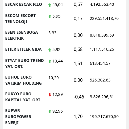
0,67
ESCAR ESCAR FILO
4.192.563,40
1
45,04
ESCOM ESCORT
5,95
0,17
229.551.418,70
1
TEKNOLOJI
ESEN ESENBOGA
3,33
0,00
8.818.399,59
1
ELEKTRIK
0,68
ETILR ETILER GIDA
1.117.516,26
1
5,92
ETYAT EURO TREND
13,44
1,51
613.454,57
1
YAT. ORT.
EUHOL EURO
10,29
0,00
526.302,63
0
YATIRIM HOLDING
EUKYO EURO
12,89
-0,46
3.826.296,61
1
KAPITAL YAT. ORT.
EUPWR
92,95
1,70
1
EUROPOWER
199.717.670,50
ENERJI