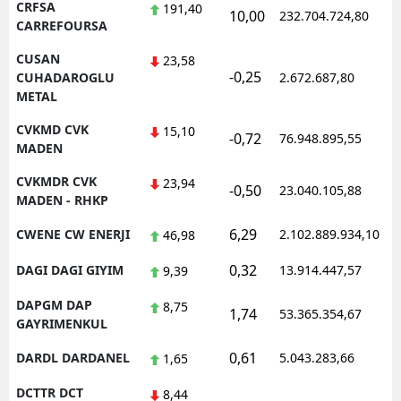
CRFSA
191,40
10,00
232.704.724,80
1
CARREFOURSA
CUSAN
23,58
-0,25
1
CUHADAROGLU
2.672.687,80
METAL
CVKMD CVK
15,10
-0,72
76.948.895,55
1
MADEN
CVKMDR CVK
23,94
-0,50
23.040.105,88
1
MADEN - RHKP
6,29
CWENE CW ENERJI
2.102.889.934,10
1
46,98
0,32
DAGI DAGI GIYIM
13.914.447,57
1
9,39
DAPGM DAP
8,75
1,74
53.365.354,67
1
GAYRIMENKUL
0,61
DARDL DARDANEL
5.043.283,66
1
1,65
DCTTR DCT
8,44