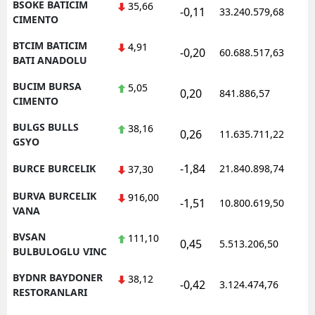
BSOKE BATICIM
35,66
-0,11
33.240.579,68
1
CIMENTO
BTCIM BATICIM
4,91
-0,20
60.688.517,63
1
BATI ANADOLU
BUCIM BURSA
5,05
0,20
841.886,57
1
CIMENTO
BULGS BULLS
38,16
0,26
11.635.711,22
1
GSYO
-1,84
BURCE BURCELIK
21.840.898,74
1
37,30
BURVA BURCELIK
916,00
-1,51
10.800.619,50
1
VANA
BVSAN
111,10
0,45
5.513.206,50
1
BULBULOGLU VINC
BYDNR BAYDONER
38,12
-0,42
3.124.474,76
1
RESTORANLARI