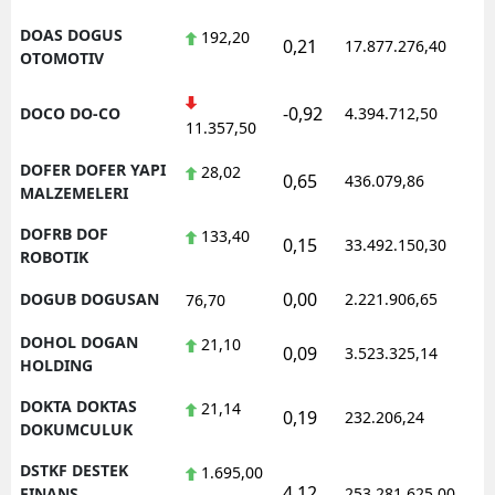
DOAS DOGUS
192,20
0,21
17.877.276,40
1
OTOMOTIV
-0,92
DOCO DO-CO
4.394.712,50
1
11.357,50
DOFER DOFER YAPI
28,02
0,65
436.079,86
1
MALZEMELERI
DOFRB DOF
133,40
0,15
33.492.150,30
1
ROBOTIK
0,00
DOGUB DOGUSAN
2.221.906,65
1
76,70
DOHOL DOGAN
21,10
0,09
3.523.325,14
1
HOLDING
DOKTA DOKTAS
21,14
0,19
232.206,24
1
DOKUMCULUK
DSTKF DESTEK
1.695,00
4,12
1
FINANS
253.281.625,00