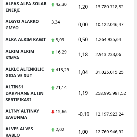
ALFAS ALFA SOLAR
42,30
1,20
13.780.718,82
1
ENERJI
ALGYO ALARKO
3,34
0,00
10.122.046,47
1
GMYO
0,50
ALKA ALKIM KAGIT
1.264.935,64
1
8,09
ALKIM ALKIM
16,29
1,18
2.913.233,06
1
KIMYA
ALKLC ALTINKILIC
413,25
1,04
31.025.015,25
1
GIDA VE SUT
ALTINS1
71,14
1,19
1
DARPHANE ALTIN
258.995.981,52
SERTIFIKASI
ALTNY ALTINAY
15,66
-0,19
12.197.923,24
1
SAVUNMA
ALVES ALVES
2,02
1,00
12.769.946,92
1
KABLO