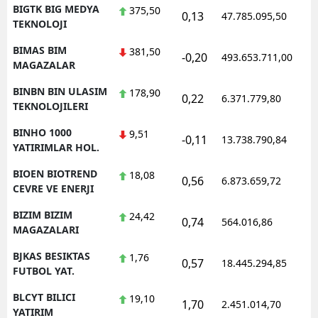
BIGTK BIG MEDYA
375,50
0,13
47.785.095,50
1
TEKNOLOJI
BIMAS BIM
381,50
-0,20
493.653.711,00
1
MAGAZALAR
BINBN BIN ULASIM
178,90
0,22
6.371.779,80
1
TEKNOLOJILERI
BINHO 1000
9,51
-0,11
13.738.790,84
1
YATIRIMLAR HOL.
BIOEN BIOTREND
18,08
0,56
6.873.659,72
1
CEVRE VE ENERJI
BIZIM BIZIM
24,42
0,74
564.016,86
1
MAGAZALARI
BJKAS BESIKTAS
1,76
0,57
18.445.294,85
1
FUTBOL YAT.
BLCYT BILICI
19,10
1,70
2.451.014,70
1
YATIRIM