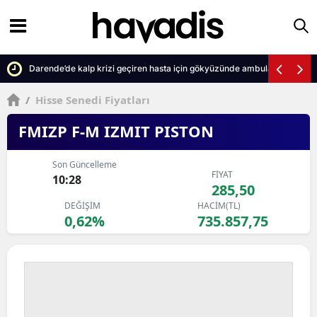
Darende’de kalp krizi geçiren hasta için gökyüzünde ambulans seferi
/
Hisse Senedi Fiyatları
FMIZP F-M IZMIT PISTON
Son Güncelleme
FİYAT
10:28
285,50
DEĞİŞİM
HACİM(TL)
0,62%
735.857,75