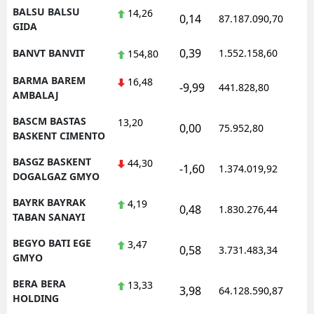
BALSU BALSU
14,26
0,14
87.187.090,70
1
GIDA
0,39
BANVT BANVIT
1.552.158,60
1
154,80
BARMA BAREM
16,48
-9,99
441.828,80
0
AMBALAJ
BASCM BASTAS
13,20
0,00
75.952,80
0
BASKENT CIMENTO
BASGZ BASKENT
44,30
-1,60
1.374.019,92
1
DOGALGAZ GMYO
BAYRK BAYRAK
4,19
0,48
1.830.276,44
1
TABAN SANAYI
BEGYO BATI EGE
3,47
0,58
3.731.483,34
1
GMYO
BERA BERA
13,33
3,98
64.128.590,87
1
HOLDING