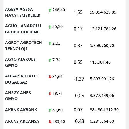
AGESA AGESA
248,40
1,55
59.354.629,85
1
HAYAT EMEKLILIK
AGHOL ANADOLU
35,30
0,17
13.121.784,26
1
GRUBU HOLDING
AGROT AGROTECH
2,33
0,87
5.758.760,70
1
TEKNOLOJI
AGYO ATAKULE
7,34
0,55
113.981,40
1
GMYO
AHGAZ AHLATCI
31,66
-1,37
5.893.091,26
1
DOGALGAZ
AHSGY AHES
18,71
-0,05
3.377.149,06
1
GMYO
0,07
AKBNK AKBANK
884.364.312,50
1
67,60
-0,43
AKCNS AKCANSA
6.281.564,60
1
233,60