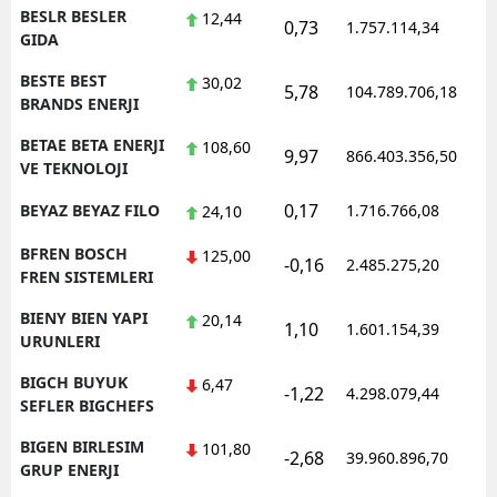
BESLR BESLER
12,44
0,73
1.757.114,34
1
GIDA
BESTE BEST
30,02
5,78
104.789.706,18
1
BRANDS ENERJI
BETAE BETA ENERJI
108,60
9,97
866.403.356,50
1
VE TEKNOLOJI
0,17
BEYAZ BEYAZ FILO
1.716.766,08
1
24,10
BFREN BOSCH
125,00
-0,16
2.485.275,20
1
FREN SISTEMLERI
BIENY BIEN YAPI
20,14
1,10
1.601.154,39
1
URUNLERI
BIGCH BUYUK
6,47
-1,22
4.298.079,44
1
SEFLER BIGCHEFS
BIGEN BIRLESIM
101,80
-2,68
39.960.896,70
1
GRUP ENERJI