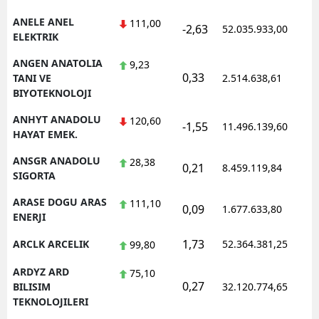
ANELE ANEL
111,00
-2,63
52.035.933,00
1
ELEKTRIK
ANGEN ANATOLIA
9,23
0,33
1
TANI VE
2.514.638,61
BIYOTEKNOLOJI
ANHYT ANADOLU
120,60
-1,55
11.496.139,60
1
HAYAT EMEK.
ANSGR ANADOLU
28,38
0,21
8.459.119,84
1
SIGORTA
ARASE DOGU ARAS
111,10
0,09
1.677.633,80
1
ENERJI
1,73
ARCLK ARCELIK
52.364.381,25
1
99,80
ARDYZ ARD
75,10
0,27
1
BILISIM
32.120.774,65
TEKNOLOJILERI