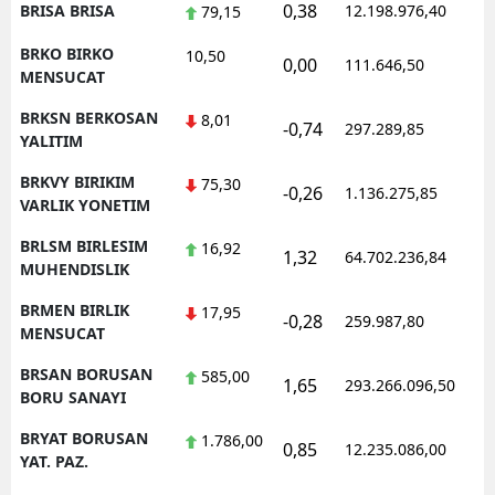
0,38
BRISA BRISA
12.198.976,40
1
79,15
BRKO BIRKO
10,50
0,00
111.646,50
0
MENSUCAT
BRKSN BERKOSAN
8,01
-0,74
297.289,85
1
YALITIM
BRKVY BIRIKIM
75,30
-0,26
1.136.275,85
1
VARLIK YONETIM
BRLSM BIRLESIM
16,92
1,32
64.702.236,84
1
MUHENDISLIK
BRMEN BIRLIK
17,95
-0,28
259.987,80
0
MENSUCAT
BRSAN BORUSAN
585,00
1,65
293.266.096,50
1
BORU SANAYI
BRYAT BORUSAN
1.786,00
0,85
12.235.086,00
1
YAT. PAZ.