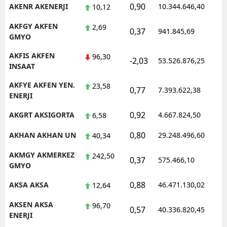
0,90
AKENR AKENERJI
10.344.646,40
1
10,12
AKFGY AKFEN
2,69
0,37
941.845,69
1
GMYO
AKFIS AKFEN
96,30
-2,03
53.526.876,25
1
INSAAT
AKFYE AKFEN YEN.
23,58
0,77
7.393.622,38
1
ENERJI
0,92
AKGRT AKSIGORTA
4.667.824,50
1
6,58
0,80
AKHAN AKHAN UN
29.248.496,60
1
40,34
AKMGY AKMERKEZ
242,50
0,37
575.466,10
1
GMYO
0,88
AKSA AKSA
46.471.130,02
1
12,64
AKSEN AKSA
96,70
0,57
40.336.820,45
1
ENERJI