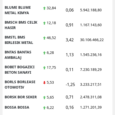
BLUME BLUME
32,84
0,06
5.942.188,80
1
METAL KIMYA
BMSCH BMS CELIK
12,18
0,91
1.167.143,60
1
HASIR
BMSTL BMS
46,52
3,42
30.106.466,22
1
BIRLESIK METAL
BNTAS BANTAS
6,28
1,13
1.545.236,16
1
AMBALAJ
BOBET BOGAZICI
17,75
0,11
7.230.189,29
1
BETON SANAYI
BORLS BORLEASE
5,53
-1,25
3.233.217,51
1
OTOMOTIV
0,71
BORSK BOR SEKER
2.478.311,08
1
5,65
0,16
BOSSA BOSSA
1.271.201,39
1
6,22