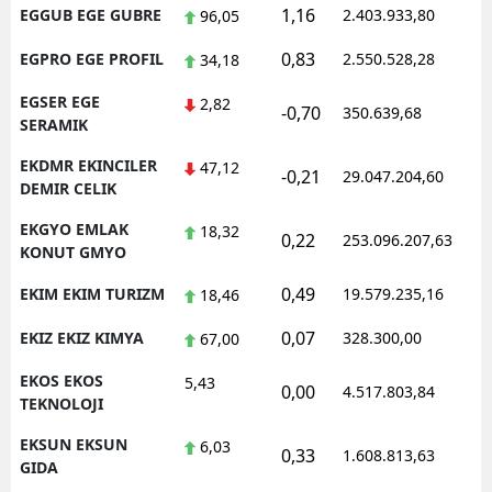
1,16
EGGUB EGE GUBRE
2.403.933,80
1
96,05
0,83
EGPRO EGE PROFIL
2.550.528,28
1
34,18
EGSER EGE
2,82
-0,70
350.639,68
1
SERAMIK
EKDMR EKINCILER
47,12
-0,21
29.047.204,60
1
DEMIR CELIK
EKGYO EMLAK
18,32
0,22
253.096.207,63
1
KONUT GMYO
0,49
EKIM EKIM TURIZM
19.579.235,16
1
18,46
0,07
EKIZ EKIZ KIMYA
328.300,00
0
67,00
EKOS EKOS
5,43
0,00
4.517.803,84
1
TEKNOLOJI
EKSUN EKSUN
6,03
0,33
1.608.813,63
1
GIDA