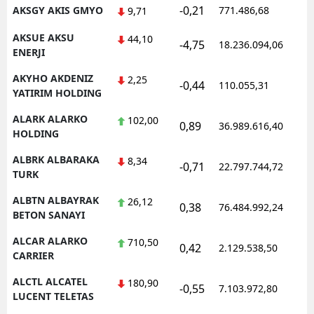
-0,21
AKSGY AKIS GMYO
771.486,68
1
9,71
AKSUE AKSU
44,10
-4,75
18.236.094,06
1
ENERJI
AKYHO AKDENIZ
2,25
-0,44
110.055,31
1
YATIRIM HOLDING
ALARK ALARKO
102,00
0,89
36.989.616,40
1
HOLDING
ALBRK ALBARAKA
8,34
-0,71
22.797.744,72
1
TURK
ALBTN ALBAYRAK
26,12
0,38
76.484.992,24
1
BETON SANAYI
ALCAR ALARKO
710,50
0,42
2.129.538,50
1
CARRIER
ALCTL ALCATEL
180,90
-0,55
7.103.972,80
1
LUCENT TELETAS