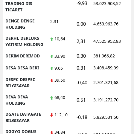
-9,93
1
TRADING DIS
53.023.903,52
TICARET
DENGE DENGE
2,31
0,00
4.653.963,76
1
HOLDING
DERHL DERLUKS
10,64
2,31
47.525.952,83
1
YATIRIM HOLDING
0,30
DERIM DERIMOD
381.966,82
1
33,90
0,31
DESA DESA DERI
3.408.459,99
1
9,65
DESPC DESPEC
39,50
-0,40
2.701.321,68
1
BILGISAYAR
DEVA DEVA
68,40
0,51
3.191.272,70
1
HOLDING
DGATE DATAGATE
112,10
-0,18
5.829.531,50
1
BILGISAYAR
DGGYO DOGUS
34,84