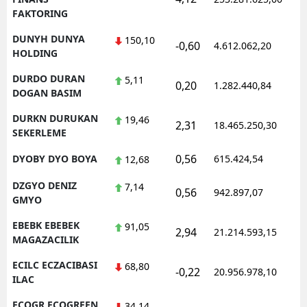
FAKTORING
DUNYH DUNYA
150,10
-0,60
4.612.062,20
1
HOLDING
DURDO DURAN
5,11
0,20
1.282.440,84
1
DOGAN BASIM
DURKN DURUKAN
19,46
2,31
18.465.250,30
1
SEKERLEME
0,56
DYOBY DYO BOYA
615.424,54
1
12,68
DZGYO DENIZ
7,14
0,56
942.897,07
1
GMYO
EBEBK EBEBEK
91,05
2,94
21.214.593,15
1
MAGAZACILIK
ECILC ECZACIBASI
68,80
-0,22
20.956.978,10
1
ILAC
ECOGR ECOGREEN
34,14