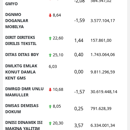
-2,08
584.547,02
1
GMYO
DGNMO
8,64
-1,59
1
DOGANLAR
3.577.104,17
MOBILYA
DIRIT DIRITEKS
22,60
1,44
157.861,00
0
DIRILIS TEKSTIL
0,40
DITAS DITAS BDY
1.743.064,06
1
25,10
DMLKTG EMLAK
6,03
0,00
1
KONUT DAMLA
9.811.296,59
KENT GMS
DMRGD DMR UNLU
10,68
-1,57
30.619.448,14
1
MAMULLER
DMSAS DEMISAS
8,05
0,25
791.628,39
1
DOKUM
DNISI DINAMIK ISI
20,30
3,57
6.334.001,34
1
MAKINA YALITIM