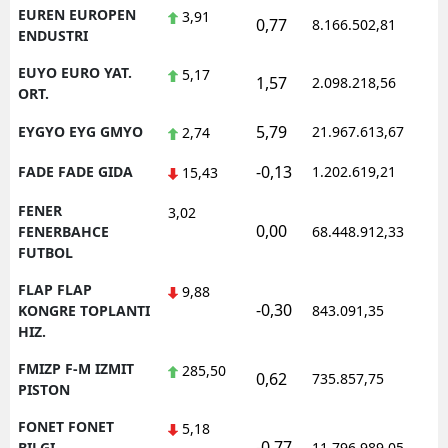
EUREN EUROPEN
3,91
0,77
8.166.502,81
1
ENDUSTRI
EUYO EURO YAT.
5,17
1,57
2.098.218,56
1
ORT.
5,79
EYGYO EYG GMYO
21.967.613,67
1
2,74
-0,13
FADE FADE GIDA
1.202.619,21
1
15,43
FENER
3,02
0,00
1
FENERBAHCE
68.448.912,33
FUTBOL
FLAP FLAP
9,88
-0,30
1
KONGRE TOPLANTI
843.091,35
HIZ.
FMIZP F-M IZMIT
285,50
0,62
735.857,75
1
PISTON
FONET FONET
5,18
-0,77
1
BILGI
11.796.989,05