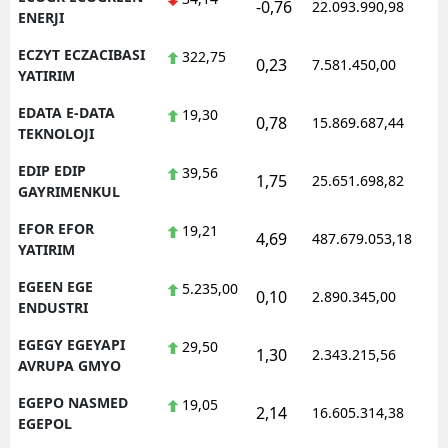
-0,76
22.093.990,98
1
ENERJI
ECZYT ECZACIBASI
322,75
0,23
7.581.450,00
1
YATIRIM
EDATA E-DATA
19,30
0,78
15.869.687,44
1
TEKNOLOJI
EDIP EDIP
39,56
1,75
25.651.698,82
1
GAYRIMENKUL
EFOR EFOR
19,21
4,69
487.679.053,18
1
YATIRIM
EGEEN EGE
5.235,00
0,10
2.890.345,00
1
ENDUSTRI
EGEGY EGEYAPI
29,50
1,30
2.343.215,56
1
AVRUPA GMYO
EGEPO NASMED
19,05
2,14
16.605.314,38
1
EGEPOL