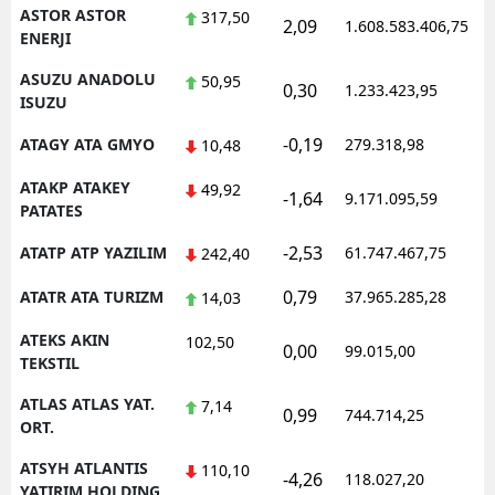
ASTOR ASTOR
317,50
2,09
1.608.583.406,75
1
ENERJI
ASUZU ANADOLU
50,95
0,30
1.233.423,95
1
ISUZU
-0,19
ATAGY ATA GMYO
279.318,98
1
10,48
ATAKP ATAKEY
49,92
-1,64
9.171.095,59
1
PATATES
-2,53
ATATP ATP YAZILIM
61.747.467,75
1
242,40
0,79
ATATR ATA TURIZM
37.965.285,28
1
14,03
ATEKS AKIN
102,50
0,00
99.015,00
0
TEKSTIL
ATLAS ATLAS YAT.
7,14
0,99
744.714,25
1
ORT.
ATSYH ATLANTIS
110,10
-4,26
118.027,20
0
YATIRIM HOLDING