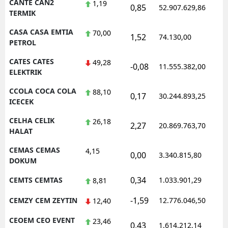
CANTE CAN2
1,19
0,85
52.907.629,86
1
TERMIK
CASA CASA EMTIA
70,00
1,52
74.130,00
0
PETROL
CATES CATES
49,28
-0,08
11.555.382,00
1
ELEKTRIK
CCOLA COCA COLA
88,10
0,17
30.244.893,25
1
ICECEK
CELHA CELIK
26,18
2,27
20.869.763,70
1
HALAT
CEMAS CEMAS
4,15
0,00
3.340.815,80
1
DOKUM
0,34
CEMTS CEMTAS
1.033.901,29
1
8,81
-1,59
CEMZY CEM ZEYTIN
12.776.046,50
1
12,40
CEOEM CEO EVENT
23,46
0,43
1.614.212,14
1