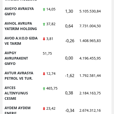
AVGYO AVRASYA
14,05
1,30
5.105.530,84
1
GMYO
AVHOL AVRUPA
37,82
0,64
7.731.004,50
1
YATIRIM HOLDING
AVOD A.V.O.D GIDA
3,81
-0,26
1.408.965,83
1
VE TARIM
AVPGY
51,75
0,00
1
AVRUPAKENT
4.196.455,95
GMYO
AVTUR AVRASYA
12,74
-1,62
1.792.581,44
1
PETROL VE TUR.
AYCES
465,75
0,38
1
ALTINYUNUS
2.184.163,75
CESME
AYDEM AYDEM
23,42
-0,34
2.674.312,16
1
ENERJI