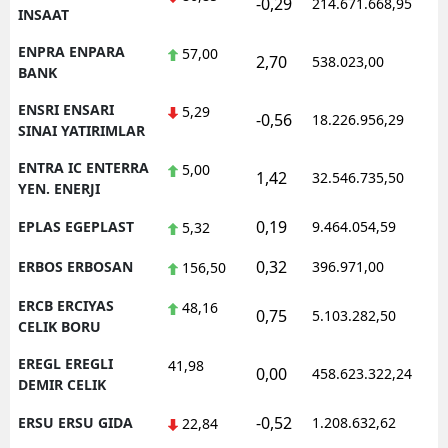
-0,29
214.671.668,95
1
INSAAT
ENPRA ENPARA
57,00
2,70
538.023,00
0
BANK
ENSRI ENSARI
5,29
-0,56
18.226.956,29
1
SINAI YATIRIMLAR
ENTRA IC ENTERRA
5,00
1,42
32.546.735,50
1
YEN. ENERJI
0,19
EPLAS EGEPLAST
9.464.054,59
1
5,32
0,32
ERBOS ERBOSAN
396.971,00
1
156,50
ERCB ERCIYAS
48,16
0,75
5.103.282,50
1
CELIK BORU
EREGL EREGLI
41,98
0,00
458.623.322,24
1
DEMIR CELIK
-0,52
ERSU ERSU GIDA
1.208.632,62
1
22,84