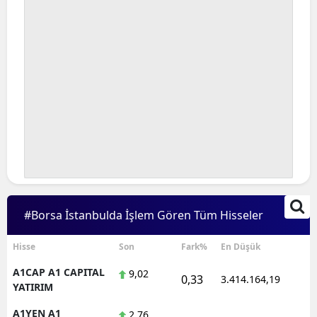
#Borsa İstanbulda İşlem Gören Tüm Hisseler
Hisse
Son
Fark%
En Düşük
A1CAP A1 CAPITAL
9,02
0,33
3.414.164,19
1
YATIRIM
A1YEN A1
2,76