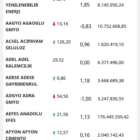
1,85
1
YENILENEBILIR
8.145.950,24
ENERJI
AAGYO AGAOGLU
13,16
-0,83
10.752.608,85
1
GMYO
ACSEL ACIPAYAM
126,20
0,96
1.620.419,10
1
SELULOZ
ADEL ADEL
29,52
0,00
6.377.496,00
1
KALEMCILIK
ADESE ADESE
0,86
1,18
3.668.689,38
1
GAYRIMENKUL
ADGYO ADRA
54,50
-1,00
3.247.830,55
1
GMYO
AEFES ANADOLU
21,56
1,13
176.445.339,42
1
EFES
AFYON AFYON
12,57
0,16
2.040.142,43
1
CIMENTO