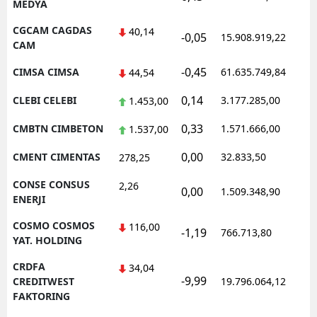
MEDYA
CGCAM CAGDAS
40,14
-0,05
15.908.919,22
1
CAM
-0,45
CIMSA CIMSA
61.635.749,84
1
44,54
0,14
CLEBI CELEBI
3.177.285,00
1
1.453,00
0,33
CMBTN CIMBETON
1.571.666,00
1
1.537,00
0,00
CMENT CIMENTAS
32.833,50
0
278,25
CONSE CONSUS
2,26
0,00
1.509.348,90
1
ENERJI
COSMO COSMOS
116,00
-1,19
766.713,80
1
YAT. HOLDING
CRDFA
34,04
-9,99
1
CREDITWEST
19.796.064,12
FAKTORING