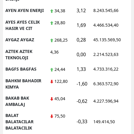
3,12
AYEN AYEN ENERJI
8.243.545,66
1
34,38
AYES AYES CELIK
28,80
1,69
4.466.534,40
0
HASIR VE CIT
0,28
AYGAZ AYGAZ
45.135.569,50
1
268,25
AZTEK AZTEK
4,36
0,00
2.214.523,63
1
TEKNOLOJI
1,33
BAGFS BAGFAS
4.733.316,22
1
24,44
BAHKM BAHADIR
122,80
-1,60
6.363.572,90
1
KIMYA
BAKAB BAK
45,04
-0,62
4.227.596,94
1
AMBALAJ
BALAT
75,50
-0,33
0
BALATACILAR
149.414,50
BALATACILIK