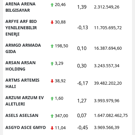
ARENA ARENA
20,46
1,39
2.312.549,26
1
BILGISAYAR
ARFYE ARF BIO
30,88
-0,13
1
YENILENEBILIR
11.705.695,72
ENERJI
ARMGD ARMADA
198,50
0,10
16.387.694,60
1
GIDA
ARSAN ARSAN
3,29
0,30
3.243.557,34
1
HOLDING
ARTMS ARTEMIS
38,92
-6,17
39.482.202,20
1
HALI
ARZUM ARZUM EV
1,60
1,27
3.993.979,96
1
ALETLERI
0,07
ASELS ASELSAN
1.647.082.462,75
1
347,00
-0,45
ASGYO ASCE GMYO
3.969.566,39
1
11,04