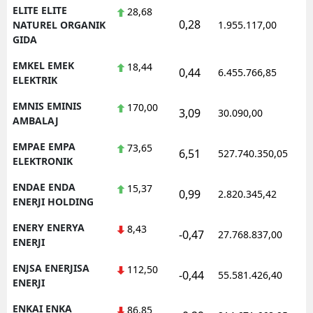
ELITE ELITE
28,68
0,28
1
NATUREL ORGANIK
1.955.117,00
GIDA
EMKEL EMEK
18,44
0,44
6.455.766,85
1
ELEKTRIK
EMNIS EMINIS
170,00
3,09
30.090,00
0
AMBALAJ
EMPAE EMPA
73,65
6,51
527.740.350,05
1
ELEKTRONIK
ENDAE ENDA
15,37
0,99
2.820.345,42
1
ENERJI HOLDING
ENERY ENERYA
8,43
-0,47
27.768.837,00
1
ENERJI
ENJSA ENERJISA
112,50
-0,44
55.581.426,40
1
ENERJI
ENKAI ENKA
86,85