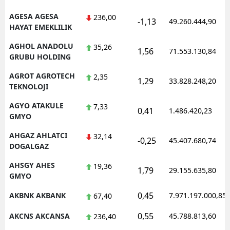
AGESA AGESA
236,00
-1,13
49.260.444,90
HAYAT EMEKLILIK
AGHOL ANADOLU
35,26
1,56
71.553.130,84
GRUBU HOLDING
AGROT AGROTECH
2,35
1,29
33.828.248,20
TEKNOLOJI
AGYO ATAKULE
7,33
0,41
1.486.420,23
GMYO
AHGAZ AHLATCI
32,14
-0,25
45.407.680,74
DOGALGAZ
AHSGY AHES
19,36
1,79
29.155.635,80
GMYO
0,45
AKBNK AKBANK
7.971.197.000,85
67,40
0,55
AKCNS AKCANSA
45.788.813,60
236,40