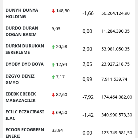
DUNYH DUNYA
148,50
-1,66
56.264.124,90
HOLDING
DURDO DURAN
5,03
0,00
11.284.390,35
DOGAN BASIM
DURKN DURUKAN
20,58
2,90
53.981.050,35
SEKERLEME
2,05
DYOBY DYO BOYA
23.927.218,75
12,94
DZGYO DENIZ
7,17
0,99
7.911.539,74
GMYO
EBEBK EBEBEK
82,60
-7,92
174.464.082,00
MAGAZACILIK
ECILC ECZACIBASI
69,50
-1,42
340.990.573,30
ILAC
ECOGR ECOGREEN
33,94
0,00
123.749.581,50
ENERJI