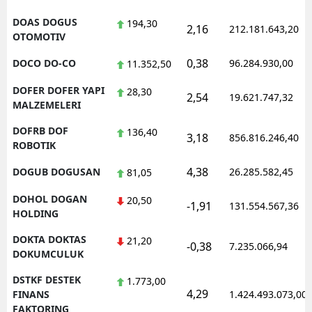
DOAS DOGUS
194,30
2,16
212.181.643,20
OTOMOTIV
0,38
DOCO DO-CO
96.284.930,00
11.352,50
DOFER DOFER YAPI
28,30
2,54
19.621.747,32
MALZEMELERI
DOFRB DOF
136,40
3,18
856.816.246,40
ROBOTIK
4,38
DOGUB DOGUSAN
26.285.582,45
81,05
DOHOL DOGAN
20,50
-1,91
131.554.567,36
HOLDING
DOKTA DOKTAS
21,20
-0,38
7.235.066,94
DOKUMCULUK
DSTKF DESTEK
1.773,00
4,29
FINANS
1.424.493.073,00
FAKTORING