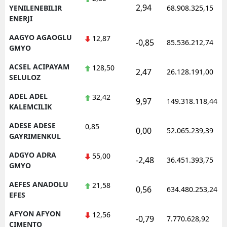
2,94
YENILENEBILIR
68.908.325,15
ENERJI
AAGYO AGAOGLU
12,87
-0,85
85.536.212,74
GMYO
ACSEL ACIPAYAM
128,50
2,47
26.128.191,00
SELULOZ
ADEL ADEL
32,42
9,97
149.318.118,44
KALEMCILIK
ADESE ADESE
0,85
0,00
52.065.239,39
GAYRIMENKUL
ADGYO ADRA
55,00
-2,48
36.451.393,75
GMYO
AEFES ANADOLU
21,58
0,56
634.480.253,24
EFES
AFYON AFYON
12,56
-0,79
7.770.628,92
CIMENTO