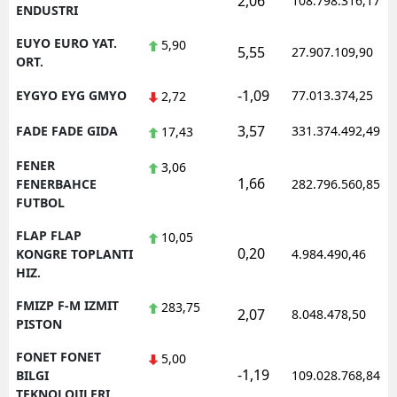
2,06
108.798.316,17
ENDUSTRI
EUYO EURO YAT.
5,90
5,55
27.907.109,90
ORT.
-1,09
EYGYO EYG GMYO
77.013.374,25
2,72
3,57
FADE FADE GIDA
331.374.492,49
17,43
FENER
3,06
1,66
FENERBAHCE
282.796.560,85
FUTBOL
FLAP FLAP
10,05
0,20
KONGRE TOPLANTI
4.984.490,46
HIZ.
FMIZP F-M IZMIT
283,75
2,07
8.048.478,50
PISTON
FONET FONET
5,00
-1,19
BILGI
109.028.768,84
TEKNOLOJILERI