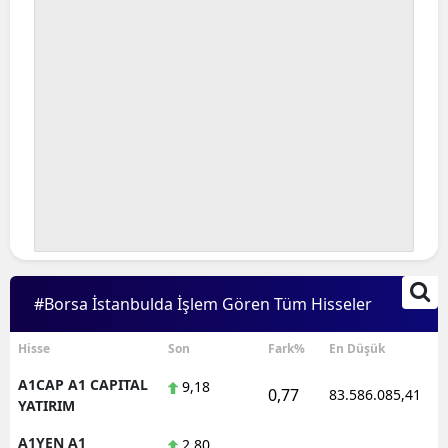
#Borsa İstanbulda İşlem Gören Tüm Hisseler
Hisse
Son
Fark%
En Düşük
A1CAP A1 CAPITAL
9,18
0,77
83.586.085,41
YATIRIM
A1YEN A1
2,80