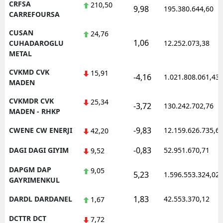
CRFSA
210,50
9,98
195.380.644,60
CARREFOURSA
CUSAN
24,76
1,06
CUHADAROGLU
12.252.073,38
METAL
CVKMD CVK
15,91
-4,16
1.021.808.061,43
MADEN
CVKMDR CVK
25,34
-3,72
130.242.702,76
MADEN - RHKP
-9,83
CWENE CW ENERJI
12.159.626.735,6
42,20
-0,83
DAGI DAGI GIYIM
52.951.670,71
9,52
DAPGM DAP
9,05
5,23
1.596.553.324,02
GAYRIMENKUL
1,83
DARDL DARDANEL
42.553.370,12
1,67
DCTTR DCT
7,72