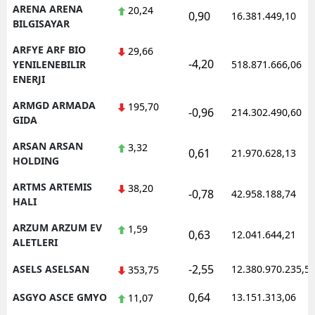
ARENA ARENA
20,24
0,90
16.381.449,10
BILGISAYAR
ARFYE ARF BIO
29,66
-4,20
YENILENEBILIR
518.871.666,06
ENERJI
ARMGD ARMADA
195,70
-0,96
214.302.490,60
GIDA
ARSAN ARSAN
3,32
0,61
21.970.628,13
HOLDING
ARTMS ARTEMIS
38,20
-0,78
42.958.188,74
HALI
ARZUM ARZUM EV
1,59
0,63
12.041.644,21
ALETLERI
-2,55
ASELS ASELSAN
12.380.970.235,5
353,75
0,64
ASGYO ASCE GMYO
13.151.313,06
11,07