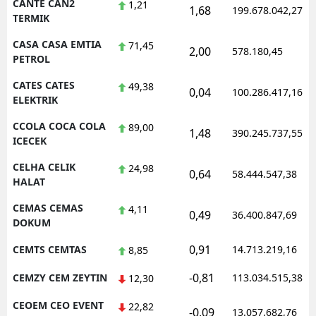
CANTE CAN2
1,21
1,68
199.678.042,27
TERMIK
CASA CASA EMTIA
71,45
2,00
578.180,45
PETROL
CATES CATES
49,38
0,04
100.286.417,16
ELEKTRIK
CCOLA COCA COLA
89,00
1,48
390.245.737,55
ICECEK
CELHA CELIK
24,98
0,64
58.444.547,38
HALAT
CEMAS CEMAS
4,11
0,49
36.400.847,69
DOKUM
0,91
CEMTS CEMTAS
14.713.219,16
8,85
-0,81
CEMZY CEM ZEYTIN
113.034.515,38
12,30
CEOEM CEO EVENT
22,82
-0,09
13.057.682,76