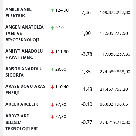
ANELE ANEL
124,90
2,46
169.375.227,30
ELEKTRIK
ANGEN ANATOLIA
9,10
1,00
TANI VE
12.505.277,50
BIYOTEKNOLOJI
ANHYT ANADOLU
111,90
-3,78
117.058.257,30
HAYAT EMEK.
ANSGR ANADOLU
28,60
1,35
274.580.868,90
SIGORTA
ARASE DOGU ARAS
110,40
-1,43
21.457.753,20
ENERJI
-0,10
ARCLK ARCELIK
86.832.190,65
97,90
ARDYZ ARD
77,30
-0,77
BILISIM
274.219.710,30
TEKNOLOJILERI