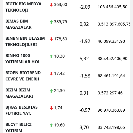
BIGTK BIG MEDYA
363,00
-2,09
103.456.405,50
TEKNOLOJI
BIMAS BIM
385,75
0,92
3.513.897.605,75
MAGAZALAR
BINBN BIN ULASIM
178,60
-1,92
46.099.331,90
TEKNOLOJILERI
BINHO 1000
10,30
5,32
385.452.406,90
YATIRIMLAR HOL.
BIOEN BIOTREND
17,42
-1,58
68.461.191,64
CEVRE VE ENERJI
BIZIM BIZIM
24,30
0,91
3.572.297,46
MAGAZALARI
BJKAS BESIKTAS
1,74
-0,57
96.970.363,89
FUTBOL YAT.
BLCYT BILICI
19,60
3,70
33.743.198,65
YATIRIM