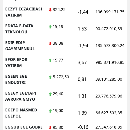
ECZYT ECZACIBASI
324,25
-1,44
196.999.171,75
YATIRIM
EDATA E-DATA
19,19
1,53
90.472.910,39
TEKNOLOJI
EDIP EDIP
38,38
-1,94
135.573.300,24
GAYRIMENKUL
EFOR EFOR
19,77
3,67
985.371.910,85
YATIRIM
EGEEN EGE
5.272,50
0,81
39.131.285,00
ENDUSTRI
EGEGY EGEYAPI
29,40
1,31
29.776.579,96
AVRUPA GMYO
EGEPO NASMED
19,00
1,39
66.627.502,35
EGEPOL
-0,16
EGGUB EGE GUBRE
27.347.618,85
95,30