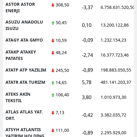
ASTOR ASTOR
308,50
-3,37
6.758.631.520,50
ENERJI
ASUZU ANADOLU
50,45
0,10
13.200.122,86
ISUZU
-0,09
ATAGY ATA GMYO
1.232.154,23
10,59
ATAKP ATAKEY
48,24
-2,74
16.377.723,46
PATATES
-0,89
ATATP ATP YAZILIM
198.883.050,55
245,50
5,78
ATATR ATA TURIZM
481.141.203,37
14,65
ATEKS AKIN
106,40
3,80
1.010.973,30
TEKSTIL
ATLAS ATLAS YAT.
7,13
-0,42
3.382.035,72
ORT.
ATSYH ATLANTIS
111,00
-0,89
2.295.929,00
YATIRIM HOLDING