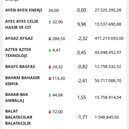
0,00
AYEN AYEN ENERJI
27.525.395,28
34,00
AYES AYES CELIK
32,90
9,96
15.537.490,88
HASIR VE CIT
-2,32
AYGAZ AYGAZ
471.219.693,00
284,50
AZTEK AZTEK
4,47
0,45
43.048.452,97
TEKNOLOJI
-0,82
BAGFS BAGFAS
12.758.532,52
24,32
BAHKM BAHADIR
113,30
-2,41
50.717.086,70
KIMYA
BAKAB BAK
44,68
1,55
15.758.914,54
AMBALAJ
BALAT
72,00
-1,71
BALATACILAR
1.548.845,50
BALATACILIK