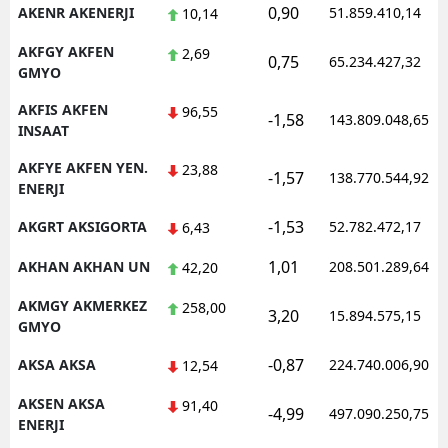
0,90
AKENR AKENERJI
51.859.410,14
10,14
AKFGY AKFEN
2,69
0,75
65.234.427,32
GMYO
AKFIS AKFEN
96,55
-1,58
143.809.048,65
INSAAT
AKFYE AKFEN YEN.
23,88
-1,57
138.770.544,92
ENERJI
-1,53
AKGRT AKSIGORTA
52.782.472,17
6,43
1,01
AKHAN AKHAN UN
208.501.289,64
42,20
AKMGY AKMERKEZ
258,00
3,20
15.894.575,15
GMYO
-0,87
AKSA AKSA
224.740.006,90
12,54
AKSEN AKSA
91,40
-4,99
497.090.250,75
ENERJI