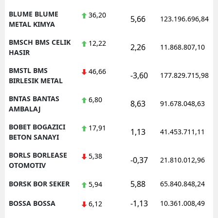
BLUME BLUME
36,20
5,66
123.196.696,84
METAL KIMYA
BMSCH BMS CELIK
12,22
2,26
11.868.807,10
HASIR
BMSTL BMS
46,66
-3,60
177.829.715,98
BIRLESIK METAL
BNTAS BANTAS
6,80
8,63
91.678.048,63
AMBALAJ
BOBET BOGAZICI
17,91
1,13
41.453.711,11
BETON SANAYI
BORLS BORLEASE
5,38
-0,37
21.810.012,96
OTOMOTIV
5,88
BORSK BOR SEKER
65.840.848,24
5,94
-1,13
BOSSA BOSSA
10.361.008,49
6,12