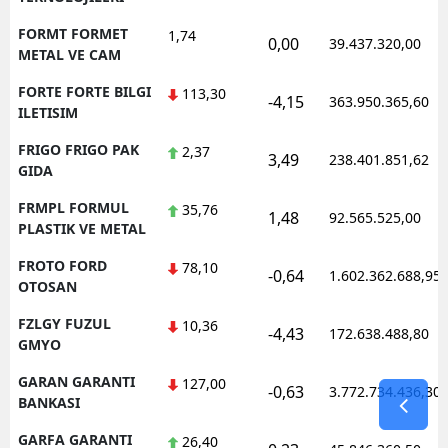
FORMT FORMET
1,74
0,00
39.437.320,00
METAL VE CAM
FORTE FORTE BILGI
113,30
-4,15
363.950.365,60
ILETISIM
FRIGO FRIGO PAK
2,37
3,49
238.401.851,62
GIDA
FRMPL FORMUL
35,76
1,48
92.565.525,00
PLASTIK VE METAL
FROTO FORD
78,10
-0,64
1.602.362.688,95
OTOSAN
FZLGY FUZUL
10,36
-4,43
172.638.488,80
GMYO
GARAN GARANTI
127,00
-0,63
3.772.734.436,30
BANKASI
GARFA GARANTI
26,40