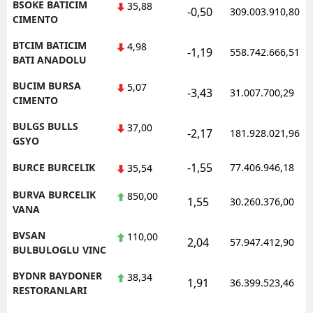
BSOKE BATICIM
35,88
-0,50
309.003.910,80
CIMENTO
BTCIM BATICIM
4,98
-1,19
558.742.666,51
BATI ANADOLU
BUCIM BURSA
5,07
-3,43
31.007.700,29
CIMENTO
BULGS BULLS
37,00
-2,17
181.928.021,96
GSYO
-1,55
BURCE BURCELIK
77.406.946,18
35,54
BURVA BURCELIK
850,00
1,55
30.260.376,00
VANA
BVSAN
110,00
2,04
57.947.412,90
BULBULOGLU VINC
BYDNR BAYDONER
38,34
1,91
36.399.523,46
RESTORANLARI