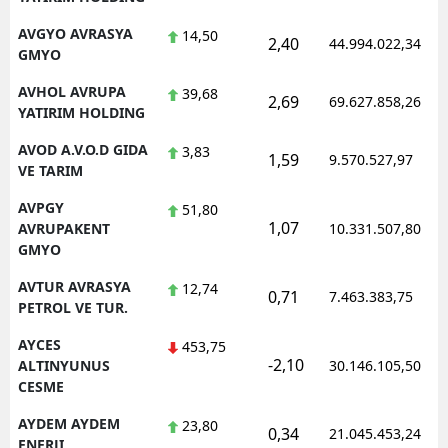
AVGYO AVRASYA
14,50
2,40
44.994.022,34
GMYO
AVHOL AVRUPA
39,68
2,69
69.627.858,26
YATIRIM HOLDING
AVOD A.V.O.D GIDA
3,83
1,59
9.570.527,97
VE TARIM
AVPGY
51,80
1,07
AVRUPAKENT
10.331.507,80
GMYO
AVTUR AVRASYA
12,74
0,71
7.463.383,75
PETROL VE TUR.
AYCES
453,75
-2,10
ALTINYUNUS
30.146.105,50
CESME
AYDEM AYDEM
23,80
0,34
21.045.453,24
ENERJI