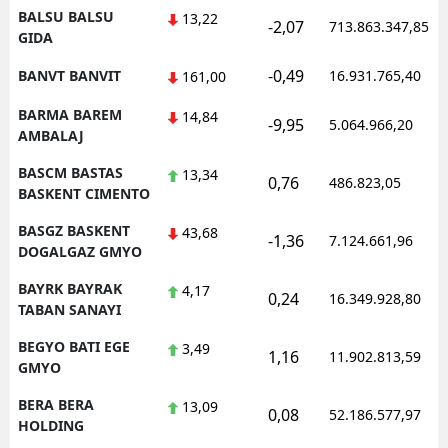
BALSU BALSU
13,22
-2,07
713.863.347,85
GIDA
-0,49
BANVT BANVIT
16.931.765,40
161,00
BARMA BAREM
14,84
-9,95
5.064.966,20
AMBALAJ
BASCM BASTAS
13,34
0,76
486.823,05
BASKENT CIMENTO
BASGZ BASKENT
43,68
-1,36
7.124.661,96
DOGALGAZ GMYO
BAYRK BAYRAK
4,17
0,24
16.349.928,80
TABAN SANAYI
BEGYO BATI EGE
3,49
1,16
11.902.813,59
GMYO
BERA BERA
13,09
0,08
52.186.577,97
HOLDING