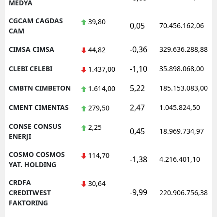
MEDYA
CGCAM CAGDAS
39,80
0,05
70.456.162,06
CAM
-0,36
CIMSA CIMSA
329.636.288,88
44,82
-1,10
CLEBI CELEBI
35.898.068,00
1.437,00
5,22
CMBTN CIMBETON
185.153.083,00
1.614,00
2,47
CMENT CIMENTAS
1.045.824,50
279,50
CONSE CONSUS
2,25
0,45
18.969.734,97
ENERJI
COSMO COSMOS
114,70
-1,38
4.216.401,10
YAT. HOLDING
CRDFA
30,64
-9,99
CREDITWEST
220.906.756,38
FAKTORING