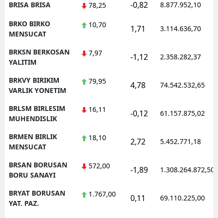
-0,82
BRISA BRISA
8.877.952,10
78,25
BRKO BIRKO
10,70
1,71
3.114.636,70
MENSUCAT
BRKSN BERKOSAN
7,97
-1,12
2.358.282,37
YALITIM
BRKVY BIRIKIM
79,95
4,78
74.542.532,65
VARLIK YONETIM
BRLSM BIRLESIM
16,11
-0,12
61.157.875,02
MUHENDISLIK
BRMEN BIRLIK
18,10
2,72
5.452.771,18
MENSUCAT
BRSAN BORUSAN
572,00
-1,89
1.308.264.872,50
BORU SANAYI
BRYAT BORUSAN
1.767,00
0,11
69.110.225,00
YAT. PAZ.