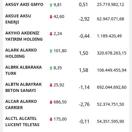
0,51
AKSGY AKIS GMYO
25.719.982,12
9,81
AKSUE AKSU
42,60
-2,92
62.947.071,68
ENERJI
AKYHO AKDENIZ
2,24
-0,44
1.189.420,49
YATIRIM HOLDING
ALARK ALARKO
101,80
1,50
320.678.263,15
HOLDING
ALBRK ALBARAKA
8,35
1,58
106.449.455,94
TURK
ALBTN ALBAYRAK
25,92
-1,14
692.044.692,60
BETON SANAYI
ALCAR ALARKO
686,50
-2,76
52.374.751,50
CARRIER
ALCTL ALCATEL
175,00
-0,11
54.351.595,90
LUCENT TELETAS