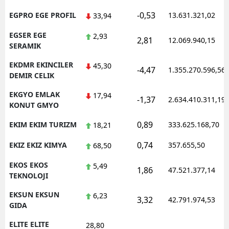
-0,53
EGPRO EGE PROFIL
13.631.321,02
33,94
EGSER EGE
2,93
2,81
12.069.940,15
SERAMIK
EKDMR EKINCILER
45,30
-4,47
1.355.270.596,56
DEMIR CELIK
EKGYO EMLAK
17,94
-1,37
2.634.410.311,19
KONUT GMYO
0,89
EKIM EKIM TURIZM
333.625.168,70
18,21
0,74
EKIZ EKIZ KIMYA
357.655,50
68,50
EKOS EKOS
5,49
1,86
47.521.377,14
TEKNOLOJI
EKSUN EKSUN
6,23
3,32
42.791.974,53
GIDA
ELITE ELITE
28,80