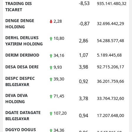
-8,53
TRADING DIS
935.141.480,32
TICARET
DENGE DENGE
2,28
-0,87
32.696.442,29
HOLDING
DERHL DERLUKS
10,80
2,86
54.288.577,48
YATIRIM HOLDING
1,07
DERIM DERIMOD
5.189.445,68
34,16
3,98
DESA DESA DERI
92.715.206,17
9,93
DESPC DESPEC
39,30
0,92
36.201.759,66
BILGISAYAR
DEVA DEVA
71,45
3,78
33.764.732,60
HOLDING
DGATE DATAGATE
107,20
0,94
17.207.648,00
BILGISAYAR
DGGYO DOGUS
34,36