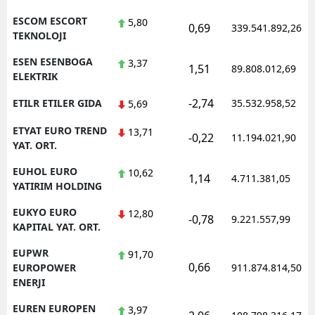
ESCOM ESCORT
5,80
0,69
339.541.892,26
TEKNOLOJI
ESEN ESENBOGA
3,37
1,51
89.808.012,69
ELEKTRIK
-2,74
ETILR ETILER GIDA
35.532.958,52
5,69
ETYAT EURO TREND
13,71
-0,22
11.194.021,90
YAT. ORT.
EUHOL EURO
10,62
1,14
4.711.381,05
YATIRIM HOLDING
EUKYO EURO
12,80
-0,78
9.221.557,99
KAPITAL YAT. ORT.
EUPWR
91,70
0,66
EUROPOWER
911.874.814,50
ENERJI
EUREN EUROPEN
3,97