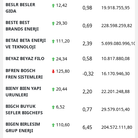
BESLR BESLER
12,42
0,98
19.918.755,95
GIDA
BESTE BEST
29,30
0,69
228.598.259,82
BRANDS ENERJI
BETAE BETA ENERJI
111,20
2,39
5.699.080.996,10
VE TEKNOLOJI
0,58
BEYAZ BEYAZ FILO
10.817.880,08
24,34
BFREN BOSCH
125,80
-0,32
16.170.946,30
FREN SISTEMLERI
BIENY BIEN YAPI
20,44
2,20
22.201.248,88
URUNLERI
BIGCH BUYUK
6,52
0,77
29.579.015,40
SEFLER BIGCHEFS
BIGEN BIRLESIM
110,60
6,45
204.572.111,80
GRUP ENERJI