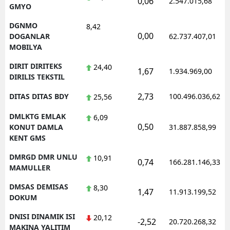
0,06
2.547.015,68
GMYO
DGNMO
8,42
0,00
DOGANLAR
62.737.407,01
MOBILYA
DIRIT DIRITEKS
24,40
1,67
1.934.969,00
DIRILIS TEKSTIL
2,73
DITAS DITAS BDY
100.496.036,62
25,56
DMLKTG EMLAK
6,09
0,50
KONUT DAMLA
31.887.858,99
KENT GMS
DMRGD DMR UNLU
10,91
0,74
166.281.146,33
MAMULLER
DMSAS DEMISAS
8,30
1,47
11.913.199,52
DOKUM
DNISI DINAMIK ISI
20,12
-2,52
20.720.268,32
MAKINA YALITIM