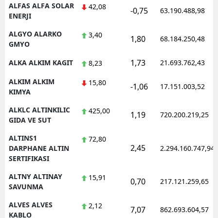
ALFAS ALFA SOLAR
42,08
-0,75
63.190.488,98
ENERJI
ALGYO ALARKO
3,40
1,80
68.184.250,48
GMYO
1,73
ALKA ALKIM KAGIT
21.693.762,43
8,23
ALKIM ALKIM
15,80
-1,06
17.151.003,52
KIMYA
ALKLC ALTINKILIC
425,00
1,19
720.200.219,25
GIDA VE SUT
ALTINS1
72,80
2,45
DARPHANE ALTIN
2.294.160.747,94
SERTIFIKASI
ALTNY ALTINAY
15,91
0,70
217.121.259,65
SAVUNMA
ALVES ALVES
2,12
7,07
862.693.604,57
KABLO