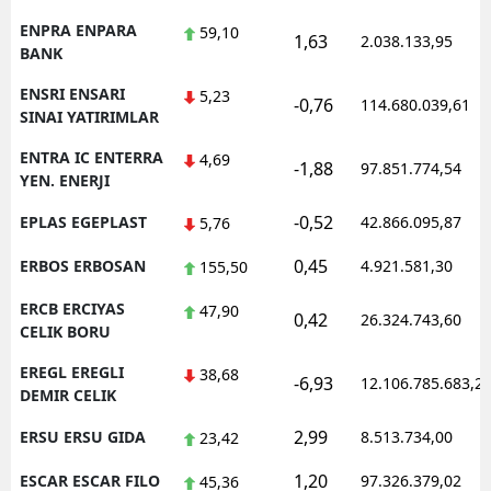
ENPRA ENPARA
59,10
1,63
2.038.133,95
BANK
ENSRI ENSARI
5,23
-0,76
114.680.039,61
SINAI YATIRIMLAR
ENTRA IC ENTERRA
4,69
-1,88
97.851.774,54
YEN. ENERJI
-0,52
EPLAS EGEPLAST
42.866.095,87
5,76
0,45
ERBOS ERBOSAN
4.921.581,30
155,50
ERCB ERCIYAS
47,90
0,42
26.324.743,60
CELIK BORU
EREGL EREGLI
38,68
-6,93
12.106.785.683,2
DEMIR CELIK
2,99
ERSU ERSU GIDA
8.513.734,00
23,42
1,20
ESCAR ESCAR FILO
97.326.379,02
45,36