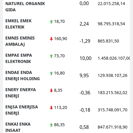
0,00
NATUREL ORGANIK
22.015.258,14
GIDA
EMKEL EMEK
18,70
2,24
98.795.318,54
ELEKTRIK
EMNIS EMINIS
160,90
-1,29
865.831,50
AMBALAJ
EMPAE EMPA
73,70
10,00
1.458.026.107,00
ELEKTRONIK
ENDAE ENDA
16,80
9,95
129.938.107,26
ENERJI HOLDING
ENERY ENERYA
8,35
-0,36
183.215.562,02
ENERJI
ENJSA ENERJISA
113,20
-0,18
315.748.091,70
ENERJI
ENKAI ENKA
86,35
0,58
847.671.918,90
INSAAT