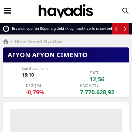
Erzurumspor'un Süper Lig'deki ilk üç maçlık zorlu sınavı belli oldu
/
Hisse Senedi Fiyatları
AFYON AFYON CIMENTO
Son Güncelleme
FİYAT
18:10
12,56
DEĞİŞİM
HACİM(TL)
-0,79%
7.770.628,92