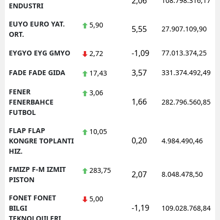
2,06
108.798.316,17
ENDUSTRI
EUYO EURO YAT.
5,90
5,55
27.907.109,90
ORT.
-1,09
EYGYO EYG GMYO
77.013.374,25
2,72
3,57
FADE FADE GIDA
331.374.492,49
17,43
FENER
3,06
1,66
FENERBAHCE
282.796.560,85
FUTBOL
FLAP FLAP
10,05
0,20
KONGRE TOPLANTI
4.984.490,46
HIZ.
FMIZP F-M IZMIT
283,75
2,07
8.048.478,50
PISTON
FONET FONET
5,00
-1,19
BILGI
109.028.768,84
TEKNOLOJILERI