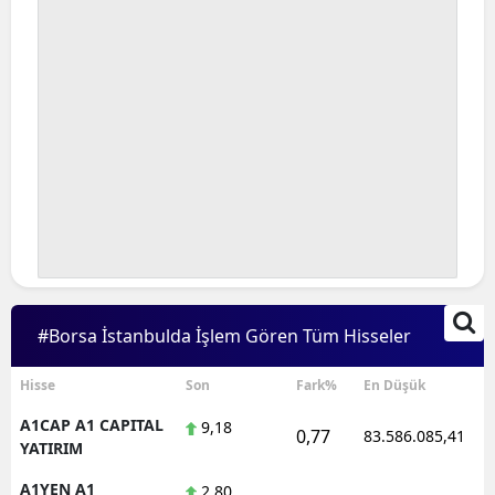
#Borsa İstanbulda İşlem Gören Tüm Hisseler
Hisse
Son
Fark%
En Düşük
A1CAP A1 CAPITAL
9,18
0,77
83.586.085,41
YATIRIM
A1YEN A1
2,80