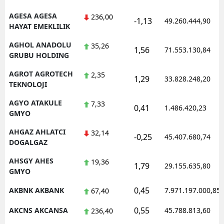
AGESA AGESA
236,00
-1,13
49.260.444,90
HAYAT EMEKLILIK
AGHOL ANADOLU
35,26
1,56
71.553.130,84
GRUBU HOLDING
AGROT AGROTECH
2,35
1,29
33.828.248,20
TEKNOLOJI
AGYO ATAKULE
7,33
0,41
1.486.420,23
GMYO
AHGAZ AHLATCI
32,14
-0,25
45.407.680,74
DOGALGAZ
AHSGY AHES
19,36
1,79
29.155.635,80
GMYO
0,45
AKBNK AKBANK
7.971.197.000,85
67,40
0,55
AKCNS AKCANSA
45.788.813,60
236,40