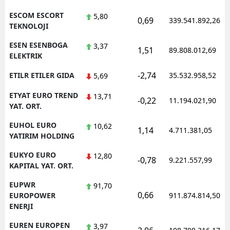
ESCOM ESCORT
5,80
0,69
339.541.892,26
TEKNOLOJI
ESEN ESENBOGA
3,37
1,51
89.808.012,69
ELEKTRIK
-2,74
ETILR ETILER GIDA
35.532.958,52
5,69
ETYAT EURO TREND
13,71
-0,22
11.194.021,90
YAT. ORT.
EUHOL EURO
10,62
1,14
4.711.381,05
YATIRIM HOLDING
EUKYO EURO
12,80
-0,78
9.221.557,99
KAPITAL YAT. ORT.
EUPWR
91,70
0,66
EUROPOWER
911.874.814,50
ENERJI
EUREN EUROPEN
3,97