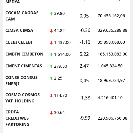
MEDYA
CGCAM CAGDAS
39,80
0,05
70.456.162,06
CAM
-0,36
CIMSA CIMSA
329.636.288,88
44,82
-1,10
CLEBI CELEBI
35.898.068,00
1.437,00
5,22
CMBTN CIMBETON
185.153.083,00
1.614,00
2,47
CMENT CIMENTAS
1.045.824,50
279,50
CONSE CONSUS
2,25
0,45
18.969.734,97
ENERJI
COSMO COSMOS
114,70
-1,38
4.216.401,10
YAT. HOLDING
CRDFA
30,64
-9,99
CREDITWEST
220.906.756,38
FAKTORING