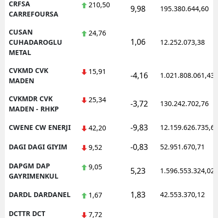
CRFSA
210,50
9,98
195.380.644,60
CARREFOURSA
CUSAN
24,76
1,06
CUHADAROGLU
12.252.073,38
METAL
CVKMD CVK
15,91
-4,16
1.021.808.061,43
MADEN
CVKMDR CVK
25,34
-3,72
130.242.702,76
MADEN - RHKP
-9,83
CWENE CW ENERJI
12.159.626.735,6
42,20
-0,83
DAGI DAGI GIYIM
52.951.670,71
9,52
DAPGM DAP
9,05
5,23
1.596.553.324,02
GAYRIMENKUL
1,83
DARDL DARDANEL
42.553.370,12
1,67
DCTTR DCT
7,72