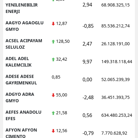
2,94
YENILENEBILIR
68.908.325,15
ENERJI
AAGYO AGAOGLU
12,87
-0,85
85.536.212,74
GMYO
ACSEL ACIPAYAM
128,50
2,47
26.128.191,00
SELULOZ
ADEL ADEL
32,42
9,97
149.318.118,44
KALEMCILIK
ADESE ADESE
0,85
0,00
52.065.239,39
GAYRIMENKUL
ADGYO ADRA
55,00
-2,48
36.451.393,75
GMYO
AEFES ANADOLU
21,58
0,56
634.480.253,24
EFES
AFYON AFYON
12,56
-0,79
7.770.628,92
CIMENTO