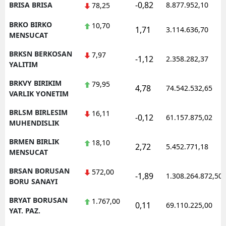
-0,82
BRISA BRISA
8.877.952,10
78,25
BRKO BIRKO
10,70
1,71
3.114.636,70
MENSUCAT
BRKSN BERKOSAN
7,97
-1,12
2.358.282,37
YALITIM
BRKVY BIRIKIM
79,95
4,78
74.542.532,65
VARLIK YONETIM
BRLSM BIRLESIM
16,11
-0,12
61.157.875,02
MUHENDISLIK
BRMEN BIRLIK
18,10
2,72
5.452.771,18
MENSUCAT
BRSAN BORUSAN
572,00
-1,89
1.308.264.872,50
BORU SANAYI
BRYAT BORUSAN
1.767,00
0,11
69.110.225,00
YAT. PAZ.