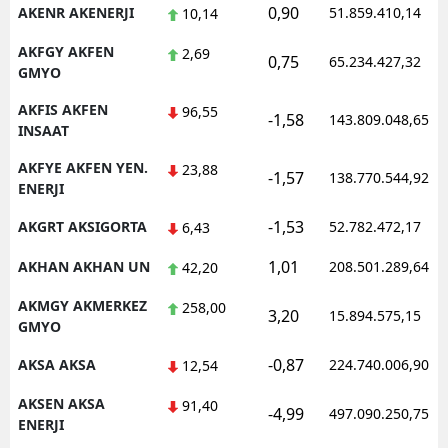
0,90
AKENR AKENERJI
51.859.410,14
10,14
AKFGY AKFEN
2,69
0,75
65.234.427,32
GMYO
AKFIS AKFEN
96,55
-1,58
143.809.048,65
INSAAT
AKFYE AKFEN YEN.
23,88
-1,57
138.770.544,92
ENERJI
-1,53
AKGRT AKSIGORTA
52.782.472,17
6,43
1,01
AKHAN AKHAN UN
208.501.289,64
42,20
AKMGY AKMERKEZ
258,00
3,20
15.894.575,15
GMYO
-0,87
AKSA AKSA
224.740.006,90
12,54
AKSEN AKSA
91,40
-4,99
497.090.250,75
ENERJI