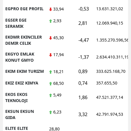
-0,53
EGPRO EGE PROFIL
13.631.321,02
33,94
EGSER EGE
2,93
2,81
12.069.940,15
SERAMIK
EKDMR EKINCILER
45,30
-4,47
1.355.270.596,56
DEMIR CELIK
EKGYO EMLAK
17,94
-1,37
2.634.410.311,19
KONUT GMYO
0,89
EKIM EKIM TURIZM
333.625.168,70
18,21
0,74
EKIZ EKIZ KIMYA
357.655,50
68,50
EKOS EKOS
5,49
1,86
47.521.377,14
TEKNOLOJI
EKSUN EKSUN
6,23
3,32
42.791.974,53
GIDA
ELITE ELITE
28,80