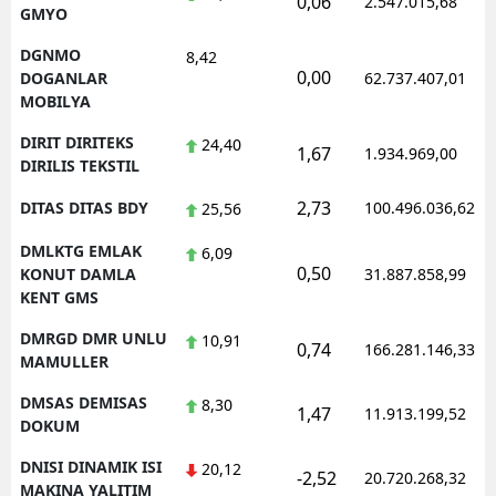
0,06
2.547.015,68
GMYO
DGNMO
8,42
0,00
DOGANLAR
62.737.407,01
MOBILYA
DIRIT DIRITEKS
24,40
1,67
1.934.969,00
DIRILIS TEKSTIL
2,73
DITAS DITAS BDY
100.496.036,62
25,56
DMLKTG EMLAK
6,09
0,50
KONUT DAMLA
31.887.858,99
KENT GMS
DMRGD DMR UNLU
10,91
0,74
166.281.146,33
MAMULLER
DMSAS DEMISAS
8,30
1,47
11.913.199,52
DOKUM
DNISI DINAMIK ISI
20,12
-2,52
20.720.268,32
MAKINA YALITIM