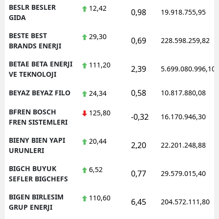
BESLR BESLER
12,42
0,98
19.918.755,95
GIDA
BESTE BEST
29,30
0,69
228.598.259,82
BRANDS ENERJI
BETAE BETA ENERJI
111,20
2,39
5.699.080.996,10
VE TEKNOLOJI
0,58
BEYAZ BEYAZ FILO
10.817.880,08
24,34
BFREN BOSCH
125,80
-0,32
16.170.946,30
FREN SISTEMLERI
BIENY BIEN YAPI
20,44
2,20
22.201.248,88
URUNLERI
BIGCH BUYUK
6,52
0,77
29.579.015,40
SEFLER BIGCHEFS
BIGEN BIRLESIM
110,60
6,45
204.572.111,80
GRUP ENERJI