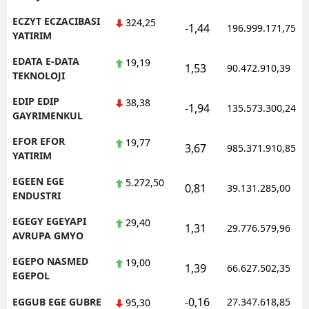
ECZYT ECZACIBASI
324,25
-1,44
196.999.171,75
YATIRIM
EDATA E-DATA
19,19
1,53
90.472.910,39
TEKNOLOJI
EDIP EDIP
38,38
-1,94
135.573.300,24
GAYRIMENKUL
EFOR EFOR
19,77
3,67
985.371.910,85
YATIRIM
EGEEN EGE
5.272,50
0,81
39.131.285,00
ENDUSTRI
EGEGY EGEYAPI
29,40
1,31
29.776.579,96
AVRUPA GMYO
EGEPO NASMED
19,00
1,39
66.627.502,35
EGEPOL
-0,16
EGGUB EGE GUBRE
27.347.618,85
95,30