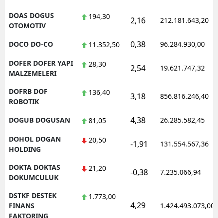
DOAS DOGUS
194,30
2,16
212.181.643,20
OTOMOTIV
0,38
DOCO DO-CO
96.284.930,00
11.352,50
DOFER DOFER YAPI
28,30
2,54
19.621.747,32
MALZEMELERI
DOFRB DOF
136,40
3,18
856.816.246,40
ROBOTIK
4,38
DOGUB DOGUSAN
26.285.582,45
81,05
DOHOL DOGAN
20,50
-1,91
131.554.567,36
HOLDING
DOKTA DOKTAS
21,20
-0,38
7.235.066,94
DOKUMCULUK
DSTKF DESTEK
1.773,00
4,29
FINANS
1.424.493.073,00
FAKTORING