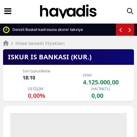
Denizli Basket kadrosuna skorer takviye
/
Hisse Senedi Fiyatları
ISKUR IS BANKASI (KUR.)
Son Güncelleme
FİYAT
18:10
4.125.000,00
DEĞİŞİM
HACİM(TL)
0,00%
0,00