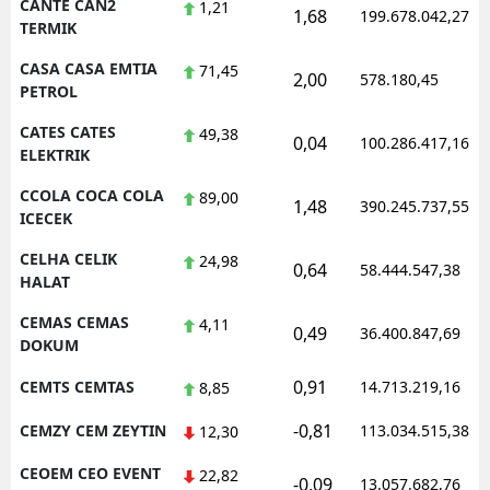
CANTE CAN2
1,21
1,68
199.678.042,27
TERMIK
CASA CASA EMTIA
71,45
2,00
578.180,45
PETROL
CATES CATES
49,38
0,04
100.286.417,16
ELEKTRIK
CCOLA COCA COLA
89,00
1,48
390.245.737,55
ICECEK
CELHA CELIK
24,98
0,64
58.444.547,38
HALAT
CEMAS CEMAS
4,11
0,49
36.400.847,69
DOKUM
0,91
CEMTS CEMTAS
14.713.219,16
8,85
-0,81
CEMZY CEM ZEYTIN
113.034.515,38
12,30
CEOEM CEO EVENT
22,82
-0,09
13.057.682,76