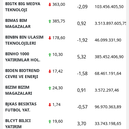
BIGTK BIG MEDYA
363,00
-2,09
103.456.405,50
TEKNOLOJI
BIMAS BIM
385,75
0,92
3.513.897.605,75
MAGAZALAR
BINBN BIN ULASIM
178,60
-1,92
46.099.331,90
TEKNOLOJILERI
BINHO 1000
10,30
5,32
385.452.406,90
YATIRIMLAR HOL.
BIOEN BIOTREND
17,42
-1,58
68.461.191,64
CEVRE VE ENERJI
BIZIM BIZIM
24,30
0,91
3.572.297,46
MAGAZALARI
BJKAS BESIKTAS
1,74
-0,57
96.970.363,89
FUTBOL YAT.
BLCYT BILICI
19,60
3,70
33.743.198,65
YATIRIM