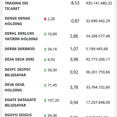
-8,53
TRADING DIS
935.141.480,32
TICARET
DENGE DENGE
2,28
-0,87
32.696.442,29
HOLDING
DERHL DERLUKS
10,80
2,86
54.288.577,48
YATIRIM HOLDING
1,07
DERIM DERIMOD
5.189.445,68
34,16
3,98
DESA DESA DERI
92.715.206,17
9,93
DESPC DESPEC
39,30
0,92
36.201.759,66
BILGISAYAR
DEVA DEVA
71,45
3,78
33.764.732,60
HOLDING
DGATE DATAGATE
107,20
0,94
17.207.648,00
BILGISAYAR
DGGYO DOGUS
34,36