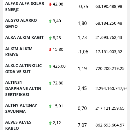
ALFAS ALFA SOLAR
42,08
-0,75
63.190.488,98
ENERJI
ALGYO ALARKO
3,40
1,80
68.184.250,48
GMYO
1,73
ALKA ALKIM KAGIT
21.693.762,43
8,23
ALKIM ALKIM
15,80
-1,06
17.151.003,52
KIMYA
ALKLC ALTINKILIC
425,00
1,19
720.200.219,25
GIDA VE SUT
ALTINS1
72,80
2,45
DARPHANE ALTIN
2.294.160.747,94
SERTIFIKASI
ALTNY ALTINAY
15,91
0,70
217.121.259,65
SAVUNMA
ALVES ALVES
2,12
7,07
862.693.604,57
KABLO