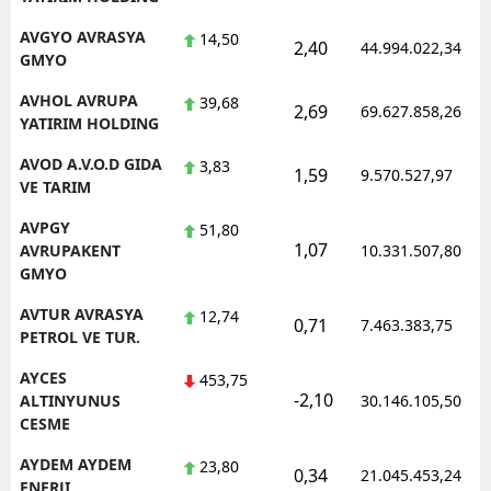
AVGYO AVRASYA
14,50
2,40
44.994.022,34
GMYO
AVHOL AVRUPA
39,68
2,69
69.627.858,26
YATIRIM HOLDING
AVOD A.V.O.D GIDA
3,83
1,59
9.570.527,97
VE TARIM
AVPGY
51,80
1,07
AVRUPAKENT
10.331.507,80
GMYO
AVTUR AVRASYA
12,74
0,71
7.463.383,75
PETROL VE TUR.
AYCES
453,75
-2,10
ALTINYUNUS
30.146.105,50
CESME
AYDEM AYDEM
23,80
0,34
21.045.453,24
ENERJI