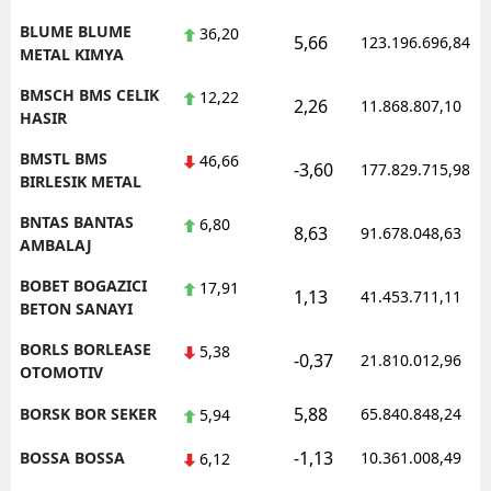
BLUME BLUME
36,20
5,66
123.196.696,84
METAL KIMYA
BMSCH BMS CELIK
12,22
2,26
11.868.807,10
HASIR
BMSTL BMS
46,66
-3,60
177.829.715,98
BIRLESIK METAL
BNTAS BANTAS
6,80
8,63
91.678.048,63
AMBALAJ
BOBET BOGAZICI
17,91
1,13
41.453.711,11
BETON SANAYI
BORLS BORLEASE
5,38
-0,37
21.810.012,96
OTOMOTIV
5,88
BORSK BOR SEKER
65.840.848,24
5,94
-1,13
BOSSA BOSSA
10.361.008,49
6,12