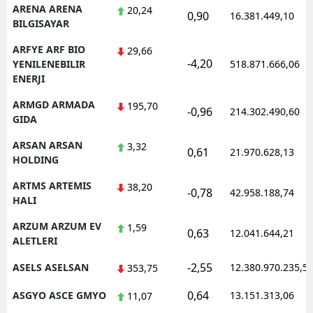
ARENA ARENA
20,24
0,90
16.381.449,10
BILGISAYAR
ARFYE ARF BIO
29,66
-4,20
YENILENEBILIR
518.871.666,06
ENERJI
ARMGD ARMADA
195,70
-0,96
214.302.490,60
GIDA
ARSAN ARSAN
3,32
0,61
21.970.628,13
HOLDING
ARTMS ARTEMIS
38,20
-0,78
42.958.188,74
HALI
ARZUM ARZUM EV
1,59
0,63
12.041.644,21
ALETLERI
-2,55
ASELS ASELSAN
12.380.970.235,5
353,75
0,64
ASGYO ASCE GMYO
13.151.313,06
11,07