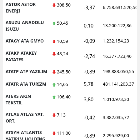
ASTOR ASTOR
308,50
-3,37
6.758.631.520,50
ENERJI
ASUZU ANADOLU
50,45
0,10
13.200.122,86
ISUZU
-0,09
ATAGY ATA GMYO
1.232.154,23
10,59
ATAKP ATAKEY
48,24
-2,74
16.377.723,46
PATATES
-0,89
ATATP ATP YAZILIM
198.883.050,55
245,50
5,78
ATATR ATA TURIZM
481.141.203,37
14,65
ATEKS AKIN
106,40
3,80
1.010.973,30
TEKSTIL
ATLAS ATLAS YAT.
7,13
-0,42
3.382.035,72
ORT.
ATSYH ATLANTIS
111,00
-0,89
2.295.929,00
YATIRIM HOLDING