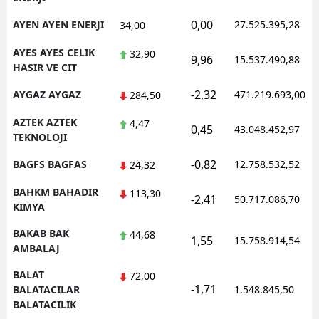
0,00
AYEN AYEN ENERJI
27.525.395,28
34,00
AYES AYES CELIK
32,90
9,96
15.537.490,88
HASIR VE CIT
-2,32
AYGAZ AYGAZ
471.219.693,00
284,50
AZTEK AZTEK
4,47
0,45
43.048.452,97
TEKNOLOJI
-0,82
BAGFS BAGFAS
12.758.532,52
24,32
BAHKM BAHADIR
113,30
-2,41
50.717.086,70
KIMYA
BAKAB BAK
44,68
1,55
15.758.914,54
AMBALAJ
BALAT
72,00
-1,71
BALATACILAR
1.548.845,50
BALATACILIK