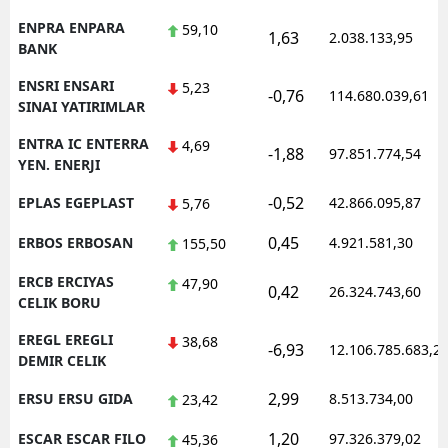
ENPRA ENPARA
59,10
1,63
2.038.133,95
BANK
ENSRI ENSARI
5,23
-0,76
114.680.039,61
SINAI YATIRIMLAR
ENTRA IC ENTERRA
4,69
-1,88
97.851.774,54
YEN. ENERJI
-0,52
EPLAS EGEPLAST
42.866.095,87
5,76
0,45
ERBOS ERBOSAN
4.921.581,30
155,50
ERCB ERCIYAS
47,90
0,42
26.324.743,60
CELIK BORU
EREGL EREGLI
38,68
-6,93
12.106.785.683,2
DEMIR CELIK
2,99
ERSU ERSU GIDA
8.513.734,00
23,42
1,20
ESCAR ESCAR FILO
97.326.379,02
45,36