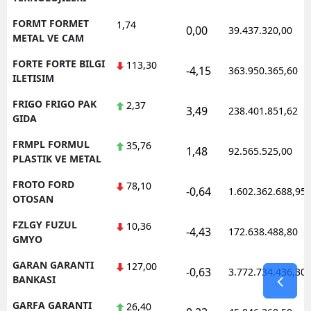
FORMT FORMET
1,74
0,00
39.437.320,00
METAL VE CAM
FORTE FORTE BILGI
113,30
-4,15
363.950.365,60
ILETISIM
FRIGO FRIGO PAK
2,37
3,49
238.401.851,62
GIDA
FRMPL FORMUL
35,76
1,48
92.565.525,00
PLASTIK VE METAL
FROTO FORD
78,10
-0,64
1.602.362.688,95
OTOSAN
FZLGY FUZUL
10,36
-4,43
172.638.488,80
GMYO
GARAN GARANTI
127,00
-0,63
3.772.734.436,30
BANKASI
GARFA GARANTI
26,40