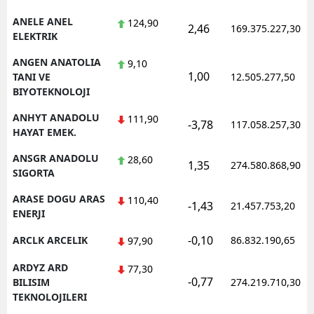
ANELE ANEL
124,90
2,46
169.375.227,30
ELEKTRIK
ANGEN ANATOLIA
9,10
1,00
TANI VE
12.505.277,50
BIYOTEKNOLOJI
ANHYT ANADOLU
111,90
-3,78
117.058.257,30
HAYAT EMEK.
ANSGR ANADOLU
28,60
1,35
274.580.868,90
SIGORTA
ARASE DOGU ARAS
110,40
-1,43
21.457.753,20
ENERJI
-0,10
ARCLK ARCELIK
86.832.190,65
97,90
ARDYZ ARD
77,30
-0,77
BILISIM
274.219.710,30
TEKNOLOJILERI