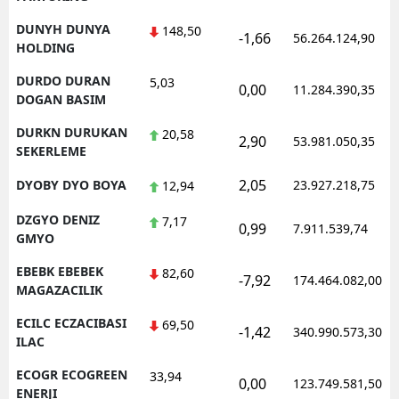
DUNYH DUNYA
148,50
-1,66
56.264.124,90
HOLDING
DURDO DURAN
5,03
0,00
11.284.390,35
DOGAN BASIM
DURKN DURUKAN
20,58
2,90
53.981.050,35
SEKERLEME
2,05
DYOBY DYO BOYA
23.927.218,75
12,94
DZGYO DENIZ
7,17
0,99
7.911.539,74
GMYO
EBEBK EBEBEK
82,60
-7,92
174.464.082,00
MAGAZACILIK
ECILC ECZACIBASI
69,50
-1,42
340.990.573,30
ILAC
ECOGR ECOGREEN
33,94
0,00
123.749.581,50
ENERJI