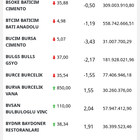
BSOKE BATICIM
35,88
-0,50
309.003.910,80
CIMENTO
BTCIM BATICIM
4,98
-1,19
558.742.666,51
BATI ANADOLU
BUCIM BURSA
5,07
-3,43
31.007.700,29
CIMENTO
BULGS BULLS
37,00
-2,17
181.928.021,96
GSYO
-1,55
BURCE BURCELIK
77.406.946,18
35,54
BURVA BURCELIK
850,00
1,55
30.260.376,00
VANA
BVSAN
110,00
2,04
57.947.412,90
BULBULOGLU VINC
BYDNR BAYDONER
38,34
1,91
36.399.523,46
RESTORANLARI