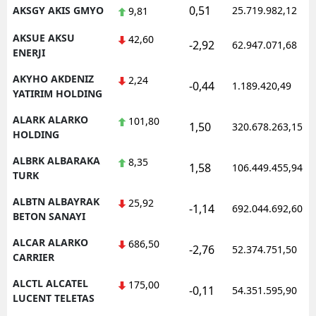
0,51
AKSGY AKIS GMYO
25.719.982,12
9,81
AKSUE AKSU
42,60
-2,92
62.947.071,68
ENERJI
AKYHO AKDENIZ
2,24
-0,44
1.189.420,49
YATIRIM HOLDING
ALARK ALARKO
101,80
1,50
320.678.263,15
HOLDING
ALBRK ALBARAKA
8,35
1,58
106.449.455,94
TURK
ALBTN ALBAYRAK
25,92
-1,14
692.044.692,60
BETON SANAYI
ALCAR ALARKO
686,50
-2,76
52.374.751,50
CARRIER
ALCTL ALCATEL
175,00
-0,11
54.351.595,90
LUCENT TELETAS