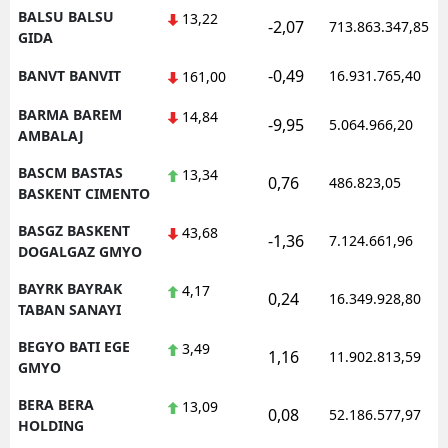
BALSU BALSU
13,22
-2,07
713.863.347,85
GIDA
-0,49
BANVT BANVIT
16.931.765,40
161,00
BARMA BAREM
14,84
-9,95
5.064.966,20
AMBALAJ
BASCM BASTAS
13,34
0,76
486.823,05
BASKENT CIMENTO
BASGZ BASKENT
43,68
-1,36
7.124.661,96
DOGALGAZ GMYO
BAYRK BAYRAK
4,17
0,24
16.349.928,80
TABAN SANAYI
BEGYO BATI EGE
3,49
1,16
11.902.813,59
GMYO
BERA BERA
13,09
0,08
52.186.577,97
HOLDING