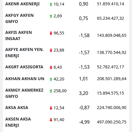
0,90
AKENR AKENERJI
51.859.410,14
10,14
AKFGY AKFEN
2,69
0,75
65.234.427,32
GMYO
AKFIS AKFEN
96,55
-1,58
143.809.048,65
INSAAT
AKFYE AKFEN YEN.
23,88
-1,57
138.770.544,92
ENERJI
-1,53
AKGRT AKSIGORTA
52.782.472,17
6,43
1,01
AKHAN AKHAN UN
208.501.289,64
42,20
AKMGY AKMERKEZ
258,00
3,20
15.894.575,15
GMYO
-0,87
AKSA AKSA
224.740.006,90
12,54
AKSEN AKSA
91,40
-4,99
497.090.250,75
ENERJI