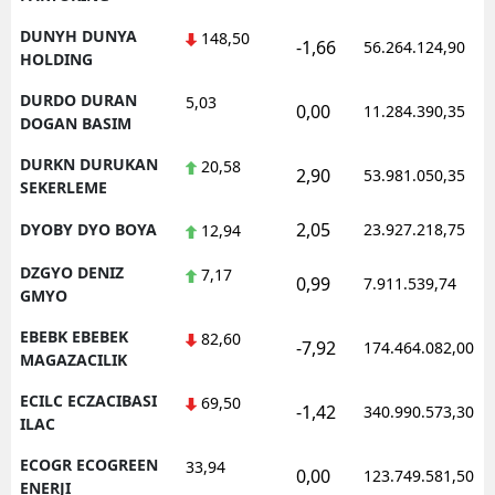
DUNYH DUNYA
148,50
-1,66
56.264.124,90
HOLDING
DURDO DURAN
5,03
0,00
11.284.390,35
DOGAN BASIM
DURKN DURUKAN
20,58
2,90
53.981.050,35
SEKERLEME
2,05
DYOBY DYO BOYA
23.927.218,75
12,94
DZGYO DENIZ
7,17
0,99
7.911.539,74
GMYO
EBEBK EBEBEK
82,60
-7,92
174.464.082,00
MAGAZACILIK
ECILC ECZACIBASI
69,50
-1,42
340.990.573,30
ILAC
ECOGR ECOGREEN
33,94
0,00
123.749.581,50
ENERJI