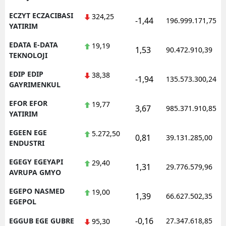
ECZYT ECZACIBASI
324,25
-1,44
196.999.171,75
YATIRIM
EDATA E-DATA
19,19
1,53
90.472.910,39
TEKNOLOJI
EDIP EDIP
38,38
-1,94
135.573.300,24
GAYRIMENKUL
EFOR EFOR
19,77
3,67
985.371.910,85
YATIRIM
EGEEN EGE
5.272,50
0,81
39.131.285,00
ENDUSTRI
EGEGY EGEYAPI
29,40
1,31
29.776.579,96
AVRUPA GMYO
EGEPO NASMED
19,00
1,39
66.627.502,35
EGEPOL
-0,16
EGGUB EGE GUBRE
27.347.618,85
95,30