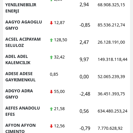
2,94
YENILENEBILIR
68.908.325,15
ENERJI
AAGYO AGAOGLU
12,87
-0,85
85.536.212,74
GMYO
ACSEL ACIPAYAM
128,50
2,47
26.128.191,00
SELULOZ
ADEL ADEL
32,42
9,97
149.318.118,44
KALEMCILIK
ADESE ADESE
0,85
0,00
52.065.239,39
GAYRIMENKUL
ADGYO ADRA
55,00
-2,48
36.451.393,75
GMYO
AEFES ANADOLU
21,58
0,56
634.480.253,24
EFES
AFYON AFYON
12,56
-0,79
7.770.628,92
CIMENTO