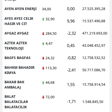
0,00
AYEN AYEN ENERJI
27.525.395,28
34,00
AYES AYES CELIK
32,90
9,96
15.537.490,88
HASIR VE CIT
-2,32
AYGAZ AYGAZ
471.219.693,00
284,50
AZTEK AZTEK
4,47
0,45
43.048.452,97
TEKNOLOJI
-0,82
BAGFS BAGFAS
12.758.532,52
24,32
BAHKM BAHADIR
113,30
-2,41
50.717.086,70
KIMYA
BAKAB BAK
44,68
1,55
15.758.914,54
AMBALAJ
BALAT
72,00
-1,71
BALATACILAR
1.548.845,50
BALATACILIK