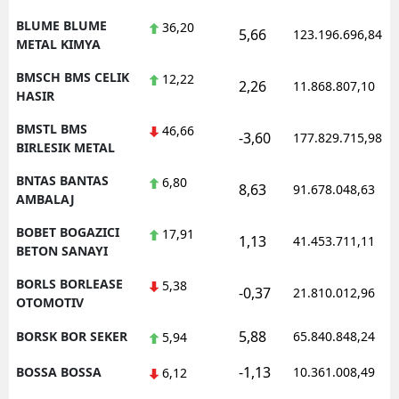
BLUME BLUME
36,20
5,66
123.196.696,84
METAL KIMYA
BMSCH BMS CELIK
12,22
2,26
11.868.807,10
HASIR
BMSTL BMS
46,66
-3,60
177.829.715,98
BIRLESIK METAL
BNTAS BANTAS
6,80
8,63
91.678.048,63
AMBALAJ
BOBET BOGAZICI
17,91
1,13
41.453.711,11
BETON SANAYI
BORLS BORLEASE
5,38
-0,37
21.810.012,96
OTOMOTIV
5,88
BORSK BOR SEKER
65.840.848,24
5,94
-1,13
BOSSA BOSSA
10.361.008,49
6,12