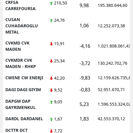
CRFSA
210,50
9,98
195.380.644,60
CARREFOURSA
CUSAN
24,76
1,06
CUHADAROGLU
12.252.073,38
METAL
CVKMD CVK
15,91
-4,16
1.021.808.061,43
MADEN
CVKMDR CVK
25,34
-3,72
130.242.702,76
MADEN - RHKP
-9,83
CWENE CW ENERJI
12.159.626.735,6
42,20
-0,83
DAGI DAGI GIYIM
52.951.670,71
9,52
DAPGM DAP
9,05
5,23
1.596.553.324,02
GAYRIMENKUL
1,83
DARDL DARDANEL
42.553.370,12
1,67
DCTTR DCT
7,72