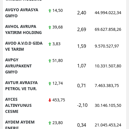
AVGYO AVRASYA
14,50
2,40
44.994.022,34
GMYO
AVHOL AVRUPA
39,68
2,69
69.627.858,26
YATIRIM HOLDING
AVOD A.V.O.D GIDA
3,83
1,59
9.570.527,97
VE TARIM
AVPGY
51,80
1,07
AVRUPAKENT
10.331.507,80
GMYO
AVTUR AVRASYA
12,74
0,71
7.463.383,75
PETROL VE TUR.
AYCES
453,75
-2,10
ALTINYUNUS
30.146.105,50
CESME
AYDEM AYDEM
23,80
0,34
21.045.453,24
ENERJI