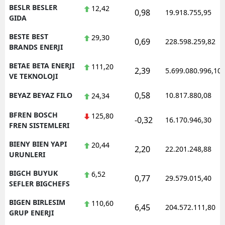
BESLR BESLER
12,42
0,98
19.918.755,95
GIDA
BESTE BEST
29,30
0,69
228.598.259,82
BRANDS ENERJI
BETAE BETA ENERJI
111,20
2,39
5.699.080.996,10
VE TEKNOLOJI
0,58
BEYAZ BEYAZ FILO
10.817.880,08
24,34
BFREN BOSCH
125,80
-0,32
16.170.946,30
FREN SISTEMLERI
BIENY BIEN YAPI
20,44
2,20
22.201.248,88
URUNLERI
BIGCH BUYUK
6,52
0,77
29.579.015,40
SEFLER BIGCHEFS
BIGEN BIRLESIM
110,60
6,45
204.572.111,80
GRUP ENERJI