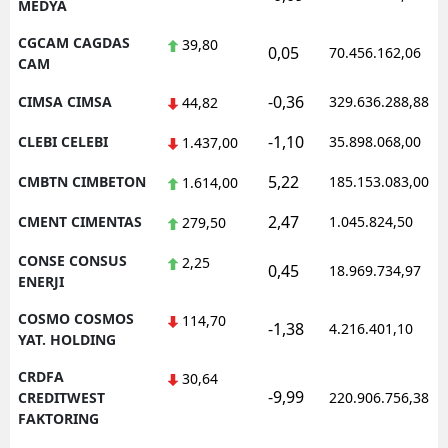
MEDYA
CGCAM CAGDAS
39,80
0,05
70.456.162,06
CAM
-0,36
CIMSA CIMSA
329.636.288,88
44,82
-1,10
CLEBI CELEBI
35.898.068,00
1.437,00
5,22
CMBTN CIMBETON
185.153.083,00
1.614,00
2,47
CMENT CIMENTAS
1.045.824,50
279,50
CONSE CONSUS
2,25
0,45
18.969.734,97
ENERJI
COSMO COSMOS
114,70
-1,38
4.216.401,10
YAT. HOLDING
CRDFA
30,64
-9,99
CREDITWEST
220.906.756,38
FAKTORING