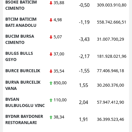
BSOKE BATICIM
35,88
-0,50
309.003.910,80
CIMENTO
BTCIM BATICIM
4,98
-1,19
558.742.666,51
BATI ANADOLU
BUCIM BURSA
5,07
-3,43
31.007.700,29
CIMENTO
BULGS BULLS
37,00
-2,17
181.928.021,96
GSYO
-1,55
BURCE BURCELIK
77.406.946,18
35,54
BURVA BURCELIK
850,00
1,55
30.260.376,00
VANA
BVSAN
110,00
2,04
57.947.412,90
BULBULOGLU VINC
BYDNR BAYDONER
38,34
1,91
36.399.523,46
RESTORANLARI