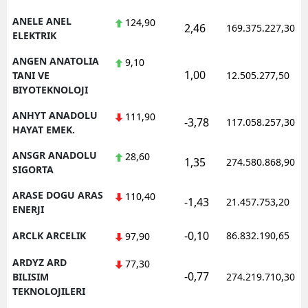
ANELE ANEL
124,90
2,46
169.375.227,30
ELEKTRIK
ANGEN ANATOLIA
9,10
1,00
TANI VE
12.505.277,50
BIYOTEKNOLOJI
ANHYT ANADOLU
111,90
-3,78
117.058.257,30
HAYAT EMEK.
ANSGR ANADOLU
28,60
1,35
274.580.868,90
SIGORTA
ARASE DOGU ARAS
110,40
-1,43
21.457.753,20
ENERJI
-0,10
ARCLK ARCELIK
86.832.190,65
97,90
ARDYZ ARD
77,30
-0,77
BILISIM
274.219.710,30
TEKNOLOJILERI