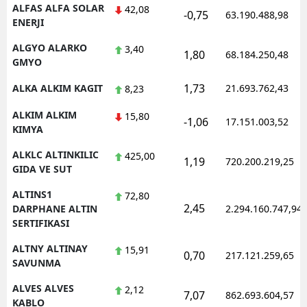
ALFAS ALFA SOLAR
42,08
-0,75
63.190.488,98
ENERJI
ALGYO ALARKO
3,40
1,80
68.184.250,48
GMYO
1,73
ALKA ALKIM KAGIT
21.693.762,43
8,23
ALKIM ALKIM
15,80
-1,06
17.151.003,52
KIMYA
ALKLC ALTINKILIC
425,00
1,19
720.200.219,25
GIDA VE SUT
ALTINS1
72,80
2,45
DARPHANE ALTIN
2.294.160.747,94
SERTIFIKASI
ALTNY ALTINAY
15,91
0,70
217.121.259,65
SAVUNMA
ALVES ALVES
2,12
7,07
862.693.604,57
KABLO