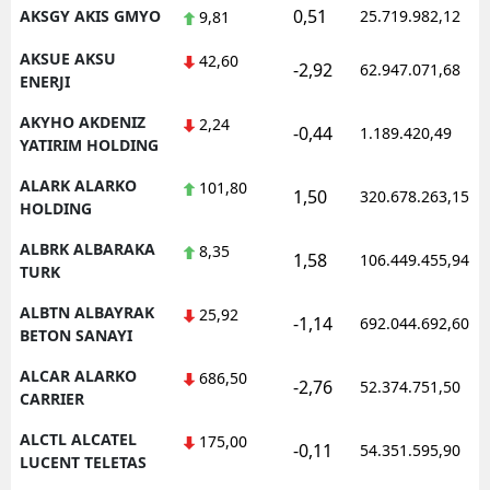
0,51
AKSGY AKIS GMYO
25.719.982,12
9,81
AKSUE AKSU
42,60
-2,92
62.947.071,68
ENERJI
AKYHO AKDENIZ
2,24
-0,44
1.189.420,49
YATIRIM HOLDING
ALARK ALARKO
101,80
1,50
320.678.263,15
HOLDING
ALBRK ALBARAKA
8,35
1,58
106.449.455,94
TURK
ALBTN ALBAYRAK
25,92
-1,14
692.044.692,60
BETON SANAYI
ALCAR ALARKO
686,50
-2,76
52.374.751,50
CARRIER
ALCTL ALCATEL
175,00
-0,11
54.351.595,90
LUCENT TELETAS