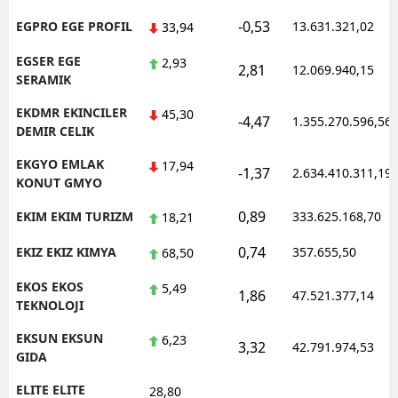
-0,53
EGPRO EGE PROFIL
13.631.321,02
33,94
EGSER EGE
2,93
2,81
12.069.940,15
SERAMIK
EKDMR EKINCILER
45,30
-4,47
1.355.270.596,56
DEMIR CELIK
EKGYO EMLAK
17,94
-1,37
2.634.410.311,19
KONUT GMYO
0,89
EKIM EKIM TURIZM
333.625.168,70
18,21
0,74
EKIZ EKIZ KIMYA
357.655,50
68,50
EKOS EKOS
5,49
1,86
47.521.377,14
TEKNOLOJI
EKSUN EKSUN
6,23
3,32
42.791.974,53
GIDA
ELITE ELITE
28,80