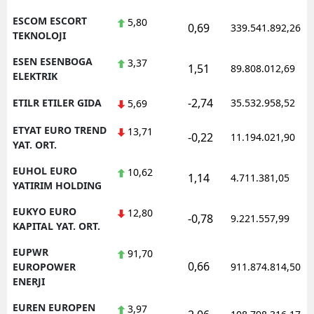
ESCOM ESCORT
5,80
0,69
339.541.892,26
TEKNOLOJI
ESEN ESENBOGA
3,37
1,51
89.808.012,69
ELEKTRIK
-2,74
ETILR ETILER GIDA
35.532.958,52
5,69
ETYAT EURO TREND
13,71
-0,22
11.194.021,90
YAT. ORT.
EUHOL EURO
10,62
1,14
4.711.381,05
YATIRIM HOLDING
EUKYO EURO
12,80
-0,78
9.221.557,99
KAPITAL YAT. ORT.
EUPWR
91,70
0,66
EUROPOWER
911.874.814,50
ENERJI
EUREN EUROPEN
3,97