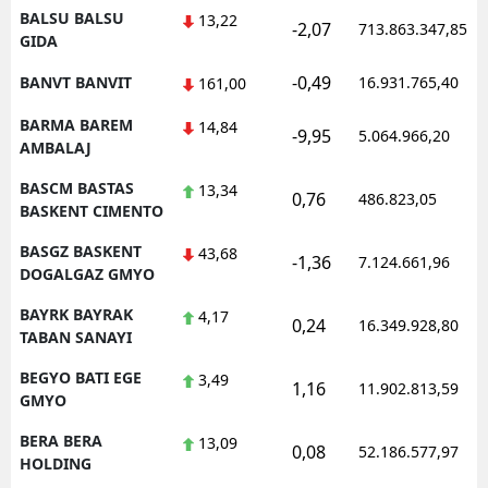
BALSU BALSU
13,22
-2,07
713.863.347,85
GIDA
-0,49
BANVT BANVIT
16.931.765,40
161,00
BARMA BAREM
14,84
-9,95
5.064.966,20
AMBALAJ
BASCM BASTAS
13,34
0,76
486.823,05
BASKENT CIMENTO
BASGZ BASKENT
43,68
-1,36
7.124.661,96
DOGALGAZ GMYO
BAYRK BAYRAK
4,17
0,24
16.349.928,80
TABAN SANAYI
BEGYO BATI EGE
3,49
1,16
11.902.813,59
GMYO
BERA BERA
13,09
0,08
52.186.577,97
HOLDING