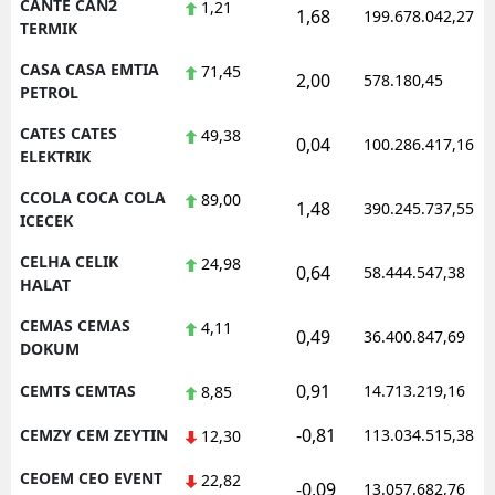
CANTE CAN2
1,21
1,68
199.678.042,27
TERMIK
CASA CASA EMTIA
71,45
2,00
578.180,45
PETROL
CATES CATES
49,38
0,04
100.286.417,16
ELEKTRIK
CCOLA COCA COLA
89,00
1,48
390.245.737,55
ICECEK
CELHA CELIK
24,98
0,64
58.444.547,38
HALAT
CEMAS CEMAS
4,11
0,49
36.400.847,69
DOKUM
0,91
CEMTS CEMTAS
14.713.219,16
8,85
-0,81
CEMZY CEM ZEYTIN
113.034.515,38
12,30
CEOEM CEO EVENT
22,82
-0,09
13.057.682,76