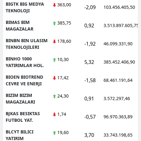
BIGTK BIG MEDYA
363,00
-2,09
103.456.405,50
TEKNOLOJI
BIMAS BIM
385,75
0,92
3.513.897.605,75
MAGAZALAR
BINBN BIN ULASIM
178,60
-1,92
46.099.331,90
TEKNOLOJILERI
BINHO 1000
10,30
5,32
385.452.406,90
YATIRIMLAR HOL.
BIOEN BIOTREND
17,42
-1,58
68.461.191,64
CEVRE VE ENERJI
BIZIM BIZIM
24,30
0,91
3.572.297,46
MAGAZALARI
BJKAS BESIKTAS
1,74
-0,57
96.970.363,89
FUTBOL YAT.
BLCYT BILICI
19,60
3,70
33.743.198,65
YATIRIM