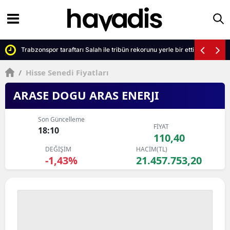
Trabzonspor taraftarı Salah ile tribün rekorunu yerle bir etti
/
Hisse Senedi Fiyatları
ARASE DOGU ARAS ENERJI
Son Güncelleme
FİYAT
18:10
110,40
DEĞİŞİM
HACİM(TL)
-1,43%
21.457.753,20