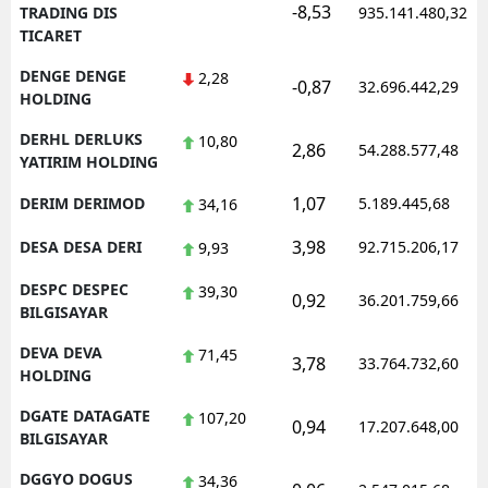
-8,53
TRADING DIS
935.141.480,32
TICARET
DENGE DENGE
2,28
-0,87
32.696.442,29
HOLDING
DERHL DERLUKS
10,80
2,86
54.288.577,48
YATIRIM HOLDING
1,07
DERIM DERIMOD
5.189.445,68
34,16
3,98
DESA DESA DERI
92.715.206,17
9,93
DESPC DESPEC
39,30
0,92
36.201.759,66
BILGISAYAR
DEVA DEVA
71,45
3,78
33.764.732,60
HOLDING
DGATE DATAGATE
107,20
0,94
17.207.648,00
BILGISAYAR
DGGYO DOGUS
34,36