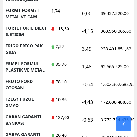
FORMT FORMET
1,74
0,00
39.437.320,00
METAL VE CAM
FORTE FORTE BILGI
113,30
-4,15
363.950.365,60
ILETISIM
FRIGO FRIGO PAK
2,37
3,49
238.401.851,62
GIDA
FRMPL FORMUL
35,76
1,48
92.565.525,00
PLASTIK VE METAL
FROTO FORD
78,10
-0,64
1.602.362.688,95
OTOSAN
FZLGY FUZUL
10,36
-4,43
172.638.488,80
GMYO
GARAN GARANTI
127,00
-0,63
3.772.734.436,30
BANKASI
GARFA GARANTI
26,40