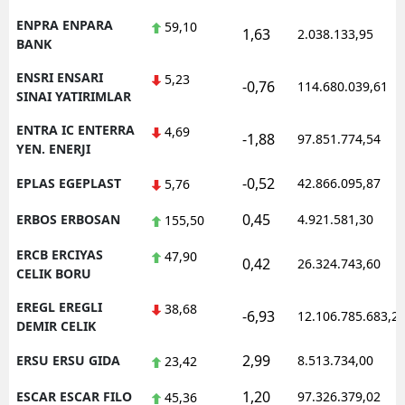
ENPRA ENPARA
59,10
1,63
2.038.133,95
BANK
ENSRI ENSARI
5,23
-0,76
114.680.039,61
SINAI YATIRIMLAR
ENTRA IC ENTERRA
4,69
-1,88
97.851.774,54
YEN. ENERJI
-0,52
EPLAS EGEPLAST
42.866.095,87
5,76
0,45
ERBOS ERBOSAN
4.921.581,30
155,50
ERCB ERCIYAS
47,90
0,42
26.324.743,60
CELIK BORU
EREGL EREGLI
38,68
-6,93
12.106.785.683,2
DEMIR CELIK
2,99
ERSU ERSU GIDA
8.513.734,00
23,42
1,20
ESCAR ESCAR FILO
97.326.379,02
45,36