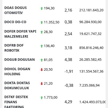
DOAS DOGUS
194,30
2,16
212.181.643,20
OTOMOTIV
0,38
DOCO DO-CO
96.284.930,00
11.352,50
DOFER DOFER YAPI
28,30
2,54
19.621.747,32
MALZEMELERI
DOFRB DOF
136,40
3,18
856.816.246,40
ROBOTIK
4,38
DOGUB DOGUSAN
26.285.582,45
81,05
DOHOL DOGAN
20,50
-1,91
131.554.567,36
HOLDING
DOKTA DOKTAS
21,20
-0,38
7.235.066,94
DOKUMCULUK
DSTKF DESTEK
1.773,00
4,29
FINANS
1.424.493.073,00
FAKTORING