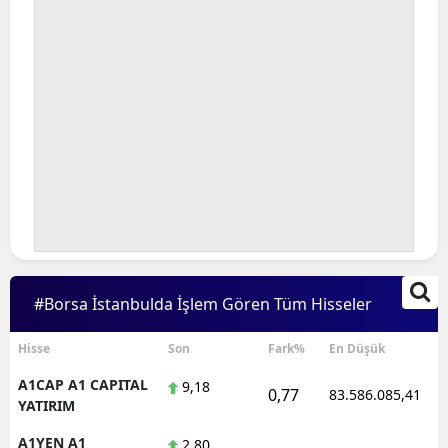
#Borsa İstanbulda İşlem Gören Tüm Hisseler
Hisse
Son
Fark%
En Düşük
A1CAP A1 CAPITAL
9,18
0,77
83.586.085,41
YATIRIM
A1YEN A1
2,80