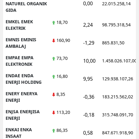
0,00
NATUREL ORGANIK
22.015.258,14
GIDA
EMKEL EMEK
18,70
2,24
98.795.318,54
ELEKTRIK
EMNIS EMINIS
160,90
-1,29
865.831,50
AMBALAJ
EMPAE EMPA
73,70
10,00
1.458.026.107,00
ELEKTRONIK
ENDAE ENDA
16,80
9,95
129.938.107,26
ENERJI HOLDING
ENERY ENERYA
8,35
-0,36
183.215.562,02
ENERJI
ENJSA ENERJISA
113,20
-0,18
315.748.091,70
ENERJI
ENKAI ENKA
86,35
0,58
847.671.918,90
INSAAT