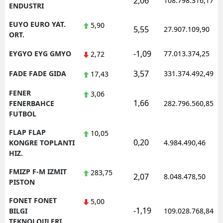
2,06
108.798.316,17
ENDUSTRI
EUYO EURO YAT.
5,90
5,55
27.907.109,90
ORT.
-1,09
EYGYO EYG GMYO
77.013.374,25
2,72
3,57
FADE FADE GIDA
331.374.492,49
17,43
FENER
3,06
1,66
FENERBAHCE
282.796.560,85
FUTBOL
FLAP FLAP
10,05
0,20
KONGRE TOPLANTI
4.984.490,46
HIZ.
FMIZP F-M IZMIT
283,75
2,07
8.048.478,50
PISTON
FONET FONET
5,00
-1,19
BILGI
109.028.768,84
TEKNOLOJILERI