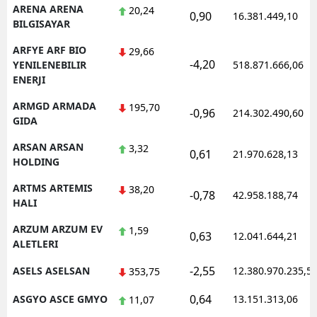
ARENA ARENA
20,24
0,90
16.381.449,10
BILGISAYAR
ARFYE ARF BIO
29,66
-4,20
YENILENEBILIR
518.871.666,06
ENERJI
ARMGD ARMADA
195,70
-0,96
214.302.490,60
GIDA
ARSAN ARSAN
3,32
0,61
21.970.628,13
HOLDING
ARTMS ARTEMIS
38,20
-0,78
42.958.188,74
HALI
ARZUM ARZUM EV
1,59
0,63
12.041.644,21
ALETLERI
-2,55
ASELS ASELSAN
12.380.970.235,5
353,75
0,64
ASGYO ASCE GMYO
13.151.313,06
11,07