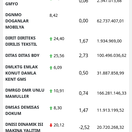
0,06
2.547.015,68
GMYO
DGNMO
8,42
0,00
DOGANLAR
62.737.407,01
MOBILYA
DIRIT DIRITEKS
24,40
1,67
1.934.969,00
DIRILIS TEKSTIL
2,73
DITAS DITAS BDY
100.496.036,62
25,56
DMLKTG EMLAK
6,09
0,50
KONUT DAMLA
31.887.858,99
KENT GMS
DMRGD DMR UNLU
10,91
0,74
166.281.146,33
MAMULLER
DMSAS DEMISAS
8,30
1,47
11.913.199,52
DOKUM
DNISI DINAMIK ISI
20,12
-2,52
20.720.268,32
MAKINA YALITIM