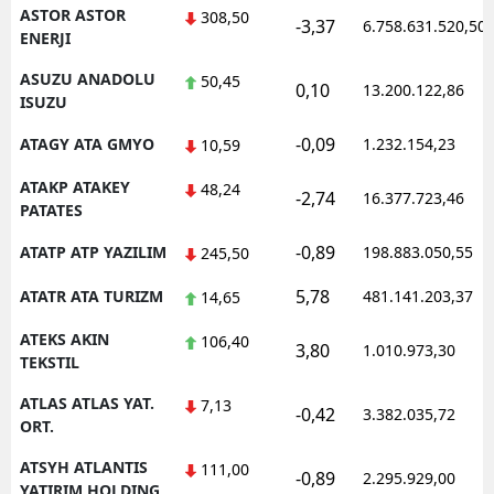
ASTOR ASTOR
308,50
-3,37
6.758.631.520,50
ENERJI
ASUZU ANADOLU
50,45
0,10
13.200.122,86
ISUZU
-0,09
ATAGY ATA GMYO
1.232.154,23
10,59
ATAKP ATAKEY
48,24
-2,74
16.377.723,46
PATATES
-0,89
ATATP ATP YAZILIM
198.883.050,55
245,50
5,78
ATATR ATA TURIZM
481.141.203,37
14,65
ATEKS AKIN
106,40
3,80
1.010.973,30
TEKSTIL
ATLAS ATLAS YAT.
7,13
-0,42
3.382.035,72
ORT.
ATSYH ATLANTIS
111,00
-0,89
2.295.929,00
YATIRIM HOLDING