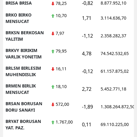
-0,82
BRISA BRISA
8.877.952,10
78,25
BRKO BIRKO
10,70
1,71
3.114.636,70
MENSUCAT
BRKSN BERKOSAN
7,97
-1,12
2.358.282,37
YALITIM
BRKVY BIRIKIM
79,95
4,78
74.542.532,65
VARLIK YONETIM
BRLSM BIRLESIM
16,11
-0,12
61.157.875,02
MUHENDISLIK
BRMEN BIRLIK
18,10
2,72
5.452.771,18
MENSUCAT
BRSAN BORUSAN
572,00
-1,89
1.308.264.872,50
BORU SANAYI
BRYAT BORUSAN
1.767,00
0,11
69.110.225,00
YAT. PAZ.