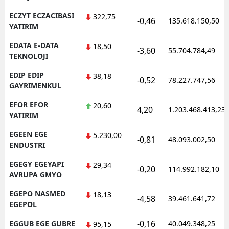
ECZYT ECZACIBASI
322,75
-0,46
135.618.150,50
YATIRIM
EDATA E-DATA
18,50
-3,60
55.704.784,49
TEKNOLOJI
EDIP EDIP
38,18
-0,52
78.227.747,56
GAYRIMENKUL
EFOR EFOR
20,60
4,20
1.203.468.413,23
YATIRIM
EGEEN EGE
5.230,00
-0,81
48.093.002,50
ENDUSTRI
EGEGY EGEYAPI
29,34
-0,20
114.992.182,10
AVRUPA GMYO
EGEPO NASMED
18,13
-4,58
39.461.641,72
EGEPOL
-0,16
EGGUB EGE GUBRE
40.049.348,25
95,15