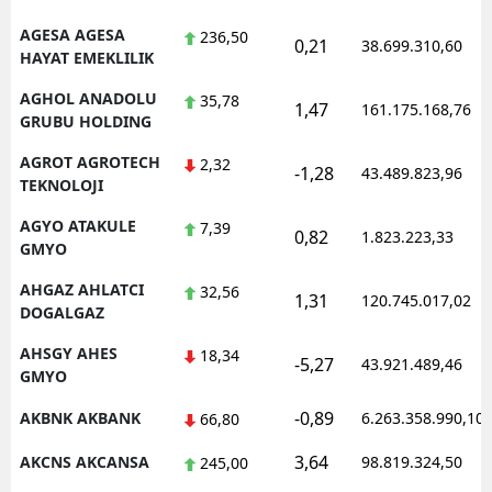
AGESA AGESA
236,50
0,21
38.699.310,60
HAYAT EMEKLILIK
AGHOL ANADOLU
35,78
1,47
161.175.168,76
GRUBU HOLDING
AGROT AGROTECH
2,32
-1,28
43.489.823,96
TEKNOLOJI
AGYO ATAKULE
7,39
0,82
1.823.223,33
GMYO
AHGAZ AHLATCI
32,56
1,31
120.745.017,02
DOGALGAZ
AHSGY AHES
18,34
-5,27
43.921.489,46
GMYO
-0,89
AKBNK AKBANK
6.263.358.990,10
66,80
3,64
AKCNS AKCANSA
98.819.324,50
245,00