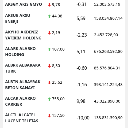
-0,31
AKSGY AKIS GMYO
52.003.673,19
9,78
AKSUE AKSU
44,98
5,59
158.034.867,14
ENERJI
AKYHO AKDENIZ
2,19
-2,23
2.452.728,90
YATIRIM HOLDING
ALARK ALARKO
107,00
5,11
676.263.592,80
HOLDING
ALBRK ALBARAKA
8,30
-0,60
85.576.804,31
TURK
ALBTN ALBAYRAK
25,62
-1,16
393.141.224,48
BETON SANAYI
ALCAR ALARKO
755,00
9,98
43.022.890,00
CARRIER
ALCTL ALCATEL
157,50
-10,00
138.831.390,90
LUCENT TELETAS