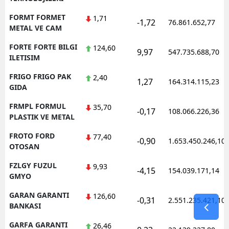
FORMT FORMET
1,71
-1,72
76.861.652,77
METAL VE CAM
FORTE FORTE BILGI
124,60
9,97
547.735.688,70
ILETISIM
FRIGO FRIGO PAK
2,40
1,27
164.314.115,23
GIDA
FRMPL FORMUL
35,70
-0,17
108.066.226,36
PLASTIK VE METAL
FROTO FORD
77,40
-0,90
1.653.450.246,10
OTOSAN
FZLGY FUZUL
9,93
-4,15
154.039.171,14
GMYO
GARAN GARANTI
126,60
-0,31
2.551.235.421,10
BANKASI
GARFA GARANTI
26,46