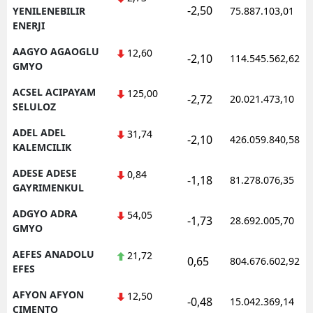
-2,50
YENILENEBILIR
75.887.103,01
ENERJI
AAGYO AGAOGLU
12,60
-2,10
114.545.562,62
GMYO
ACSEL ACIPAYAM
125,00
-2,72
20.021.473,10
SELULOZ
ADEL ADEL
31,74
-2,10
426.059.840,58
KALEMCILIK
ADESE ADESE
0,84
-1,18
81.278.076,35
GAYRIMENKUL
ADGYO ADRA
54,05
-1,73
28.692.005,70
GMYO
AEFES ANADOLU
21,72
0,65
804.676.602,92
EFES
AFYON AFYON
12,50
-0,48
15.042.369,14
CIMENTO