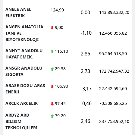
ANELE ANEL
124,90
0,00
143.893.332,20
ELEKTRIK
ANGEN ANATOLIA
9,00
-1,10
TANI VE
12.456.055,82
BIYOTEKNOLOJI
ANHYT ANADOLU
115,10
2,86
95.264.518,50
HAYAT EMEK.
ANSGR ANADOLU
29,38
2,73
172.742.947,32
SIGORTA
ARASE DOGU ARAS
106,90
-3,17
22.442.594,60
ENERJI
-0,46
ARCLK ARCELIK
70.308.685,25
97,45
ARDYZ ARD
79,20
2,46
BILISIM
237.753.952,10
TEKNOLOJILERI