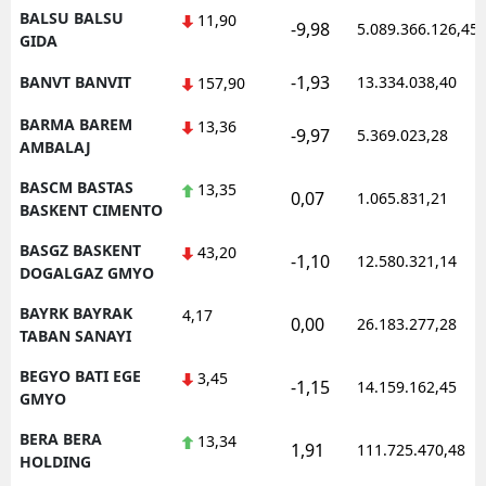
BALSU BALSU
11,90
-9,98
5.089.366.126,45
GIDA
-1,93
BANVT BANVIT
13.334.038,40
157,90
BARMA BAREM
13,36
-9,97
5.369.023,28
AMBALAJ
BASCM BASTAS
13,35
0,07
1.065.831,21
BASKENT CIMENTO
BASGZ BASKENT
43,20
-1,10
12.580.321,14
DOGALGAZ GMYO
BAYRK BAYRAK
4,17
0,00
26.183.277,28
TABAN SANAYI
BEGYO BATI EGE
3,45
-1,15
14.159.162,45
GMYO
BERA BERA
13,34
1,91
111.725.470,48
HOLDING