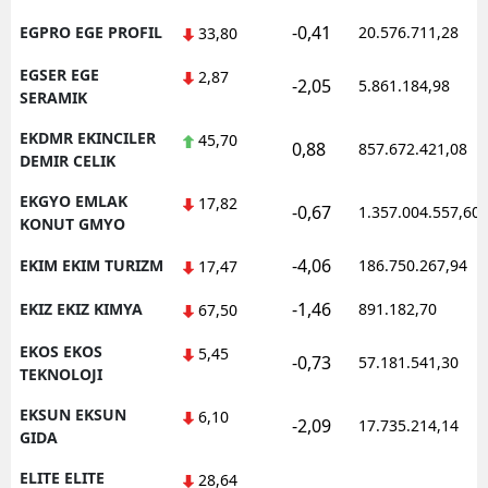
-0,41
EGPRO EGE PROFIL
20.576.711,28
33,80
EGSER EGE
2,87
-2,05
5.861.184,98
SERAMIK
EKDMR EKINCILER
45,70
0,88
857.672.421,08
DEMIR CELIK
EKGYO EMLAK
17,82
-0,67
1.357.004.557,60
KONUT GMYO
-4,06
EKIM EKIM TURIZM
186.750.267,94
17,47
-1,46
EKIZ EKIZ KIMYA
891.182,70
67,50
EKOS EKOS
5,45
-0,73
57.181.541,30
TEKNOLOJI
EKSUN EKSUN
6,10
-2,09
17.735.214,14
GIDA
ELITE ELITE
28,64