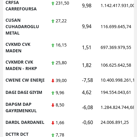
CRFSA
231,50
9,98
1.142.417.931,00
CARREFOURSA
CUSAN
27,22
9,94
CUHADAROGLU
116.699.645,74
METAL
CVKMD CVK
16,15
1,51
697.369.979,55
MADEN
CVKMDR CVK
25,80
1,82
106.625.642,58
MADEN - RHKP
-7,58
CWENE CW ENERJI
10.400.998.261,1
39,00
4,62
DAGI DAGI GIYIM
194.554.043,61
9,96
DAPGM DAP
8,50
-6,08
1.284.824.744,68
GAYRIMENKUL
-0,60
DARDL DARDANEL
24.006.891,25
1,66
DCTTR DCT
7,78