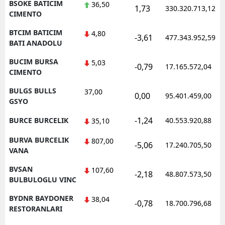
BSOKE BATICIM
36,50
1,73
330.320.713,12
CIMENTO
BTCIM BATICIM
4,80
-3,61
477.343.952,59
BATI ANADOLU
BUCIM BURSA
5,03
-0,79
17.165.572,04
CIMENTO
BULGS BULLS
37,00
0,00
95.401.459,00
GSYO
-1,24
BURCE BURCELIK
40.553.920,88
35,10
BURVA BURCELIK
807,00
-5,06
17.240.705,50
VANA
BVSAN
107,60
-2,18
48.807.573,50
BULBULOGLU VINC
BYDNR BAYDONER
38,04
-0,78
18.700.796,68
RESTORANLARI