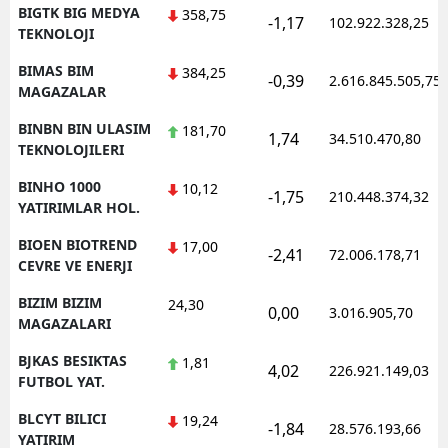
BIGTK BIG MEDYA
358,75
-1,17
102.922.328,25
TEKNOLOJI
BIMAS BIM
384,25
-0,39
2.616.845.505,75
MAGAZALAR
BINBN BIN ULASIM
181,70
1,74
34.510.470,80
TEKNOLOJILERI
BINHO 1000
10,12
-1,75
210.448.374,32
YATIRIMLAR HOL.
BIOEN BIOTREND
17,00
-2,41
72.006.178,71
CEVRE VE ENERJI
BIZIM BIZIM
24,30
0,00
3.016.905,70
MAGAZALARI
BJKAS BESIKTAS
1,81
4,02
226.921.149,03
FUTBOL YAT.
BLCYT BILICI
19,24
-1,84
28.576.193,66
YATIRIM