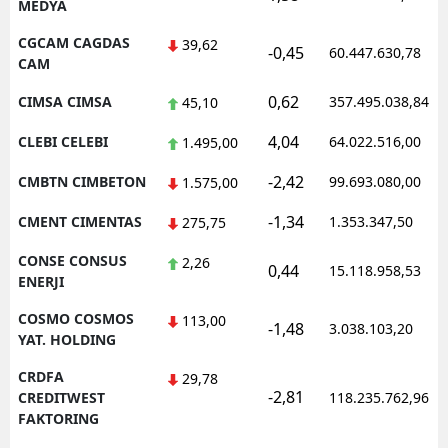
MEDYA
CGCAM CAGDAS
39,62
-0,45
60.447.630,78
CAM
0,62
CIMSA CIMSA
357.495.038,84
45,10
4,04
CLEBI CELEBI
64.022.516,00
1.495,00
-2,42
CMBTN CIMBETON
99.693.080,00
1.575,00
-1,34
CMENT CIMENTAS
1.353.347,50
275,75
CONSE CONSUS
2,26
0,44
15.118.958,53
ENERJI
COSMO COSMOS
113,00
-1,48
3.038.103,20
YAT. HOLDING
CRDFA
29,78
-2,81
CREDITWEST
118.235.762,96
FAKTORING