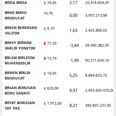
2,17
BRISA BRISA
25.418.824,25
79,95
BRKO BIRKO
10,70
0,00
3.955.213,08
MENSUCAT
BRKSN BERKOSAN
8,10
1,63
2.425.868,03
YALITIM
BRKVY BIRIKIM
77,20
-3,44
29.390.382,50
VARLIK YONETIM
BRLSM BIRLESIM
15,79
-1,99
50.271.626,16
MUHENDISLIK
BRMEN BIRLIK
19,05
5,25
8.894.653,70
MENSUCAT
BRSAN BORUSAN
629,00
9,97
2.955.605.470,00
BORU SANAYI
BRYAT BORUSAN
1.912,00
8,21
383.807.237,00
YAT. PAZ.