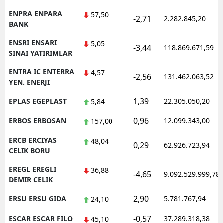
ENPRA ENPARA
57,50
-2,71
2.282.845,20
BANK
ENSRI ENSARI
5,05
-3,44
118.869.671,59
SINAI YATIRIMLAR
ENTRA IC ENTERRA
4,57
-2,56
131.462.063,52
YEN. ENERJI
1,39
EPLAS EGEPLAST
22.305.050,20
5,84
0,96
ERBOS ERBOSAN
12.099.343,00
157,00
ERCB ERCIYAS
48,04
0,29
62.926.723,94
CELIK BORU
EREGL EREGLI
36,88
-4,65
9.092.529.999,78
DEMIR CELIK
2,90
ERSU ERSU GIDA
5.781.767,94
24,10
-0,57
ESCAR ESCAR FILO
37.289.318,38
45,10