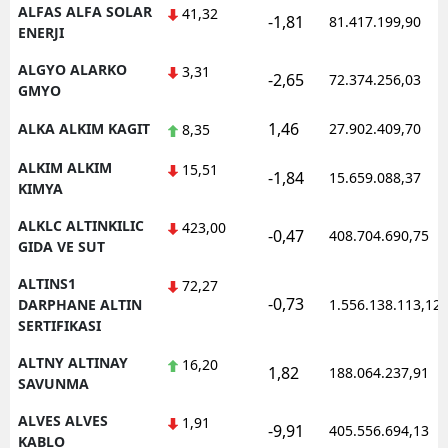
ALFAS ALFA SOLAR
41,32
-1,81
81.417.199,90
ENERJI
ALGYO ALARKO
3,31
-2,65
72.374.256,03
GMYO
1,46
ALKA ALKIM KAGIT
27.902.409,70
8,35
ALKIM ALKIM
15,51
-1,84
15.659.088,37
KIMYA
ALKLC ALTINKILIC
423,00
-0,47
408.704.690,75
GIDA VE SUT
ALTINS1
72,27
-0,73
DARPHANE ALTIN
1.556.138.113,12
SERTIFIKASI
ALTNY ALTINAY
16,20
1,82
188.064.237,91
SAVUNMA
ALVES ALVES
1,91
-9,91
405.556.694,13
KABLO