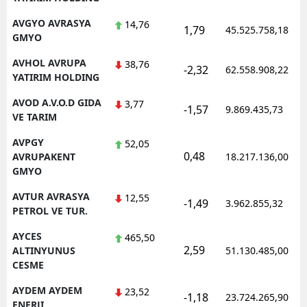
AVGYO AVRASYA
14,76
1,79
45.525.758,18
GMYO
AVHOL AVRUPA
38,76
-2,32
62.558.908,22
YATIRIM HOLDING
AVOD A.V.O.D GIDA
3,77
-1,57
9.869.435,73
VE TARIM
AVPGY
52,05
0,48
AVRUPAKENT
18.217.136,00
GMYO
AVTUR AVRASYA
12,55
-1,49
3.962.855,32
PETROL VE TUR.
AYCES
465,50
2,59
ALTINYUNUS
51.130.485,00
CESME
AYDEM AYDEM
23,52
-1,18
23.724.265,90
ENERJI