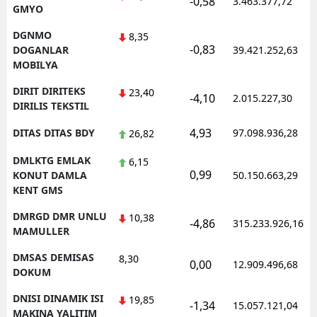
-0,58
3.463.377,72
GMYO
DGNMO
8,35
-0,83
DOGANLAR
39.421.252,63
MOBILYA
DIRIT DIRITEKS
23,40
-4,10
2.015.227,30
DIRILIS TEKSTIL
4,93
DITAS DITAS BDY
97.098.936,28
26,82
DMLKTG EMLAK
6,15
0,99
KONUT DAMLA
50.150.663,29
KENT GMS
DMRGD DMR UNLU
10,38
-4,86
315.233.926,16
MAMULLER
DMSAS DEMISAS
8,30
0,00
12.909.496,68
DOKUM
DNISI DINAMIK ISI
19,85
-1,34
15.057.121,04
MAKINA YALITIM