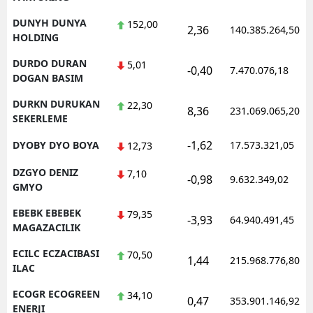
DUNYH DUNYA
152,00
2,36
140.385.264,50
HOLDING
DURDO DURAN
5,01
-0,40
7.470.076,18
DOGAN BASIM
DURKN DURUKAN
22,30
8,36
231.069.065,20
SEKERLEME
-1,62
DYOBY DYO BOYA
17.573.321,05
12,73
DZGYO DENIZ
7,10
-0,98
9.632.349,02
GMYO
EBEBK EBEBEK
79,35
-3,93
64.940.491,45
MAGAZACILIK
ECILC ECZACIBASI
70,50
1,44
215.968.776,80
ILAC
ECOGR ECOGREEN
34,10
0,47
353.901.146,92
ENERJI