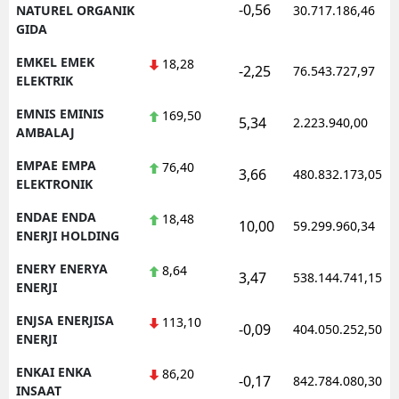
-0,56
NATUREL ORGANIK
30.717.186,46
GIDA
EMKEL EMEK
18,28
-2,25
76.543.727,97
ELEKTRIK
EMNIS EMINIS
169,50
5,34
2.223.940,00
AMBALAJ
EMPAE EMPA
76,40
3,66
480.832.173,05
ELEKTRONIK
ENDAE ENDA
18,48
10,00
59.299.960,34
ENERJI HOLDING
ENERY ENERYA
8,64
3,47
538.144.741,15
ENERJI
ENJSA ENERJISA
113,10
-0,09
404.050.252,50
ENERJI
ENKAI ENKA
86,20
-0,17
842.784.080,30
INSAAT