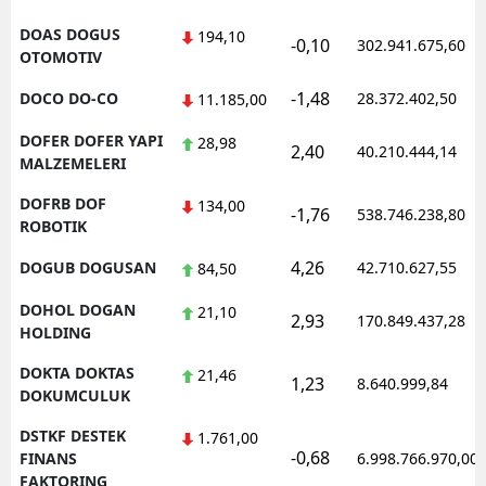
DOAS DOGUS
194,10
-0,10
302.941.675,60
OTOMOTIV
-1,48
DOCO DO-CO
28.372.402,50
11.185,00
DOFER DOFER YAPI
28,98
2,40
40.210.444,14
MALZEMELERI
DOFRB DOF
134,00
-1,76
538.746.238,80
ROBOTIK
4,26
DOGUB DOGUSAN
42.710.627,55
84,50
DOHOL DOGAN
21,10
2,93
170.849.437,28
HOLDING
DOKTA DOKTAS
21,46
1,23
8.640.999,84
DOKUMCULUK
DSTKF DESTEK
1.761,00
-0,68
FINANS
6.998.766.970,00
FAKTORING