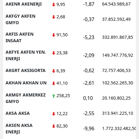
-1,87
AKENR AKENERJI
64.543.989,67
9,95
AKFGY AKFEN
2,68
-0,37
37.852.592,49
GMYO
AKFIS AKFEN
91,50
-5,23
332.891.867,85
INSAAT
AKFYE AKFEN YEN.
23,38
-2,09
149.747.776,92
ENERJI
-0,62
AKGRT AKSIGORTA
72.757.406,53
6,39
-2,61
AKHAN AKHAN UN
102.562.265,30
41,10
AKMGY AKMERKEZ
258,25
0,10
20.160.802,25
GMYO
-2,55
AKSA AKSA
313.941.225,10
12,22
AKSEN AKSA
82,30
-9,96
1.772.332.482,50
ENERJI