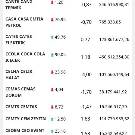
CANTE CAN2
1,20
-0,83
346.516.990,31
TERMIK
CASA CASA EMTIA
70,95
-0,70
765.338,85
PETROL
CATES CATES
49,76
0,77
123.861.677,26
ELEKTRIK
CCOLA COCA COLA
90,05
1,18
460.612.354,30
ICECEK
CELHA CELIK
23,98
-4,00
101.560.149,64
HALAT
CEMAS CEMAS
4,04
-1,70
38.179.441,92
DOKUM
-1,47
CEMTS CEMTAS
16.546.517,79
8,72
1,63
CEMZY CEM ZEYTIN
114.779.935,32
12,50
CEOEM CEO EVENT
23,18
1,58
15.342.549,22