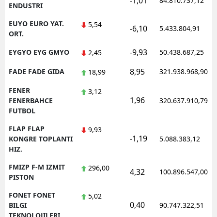
-1,01
84.810.737,12
ENDUSTRI
EUYO EURO YAT.
5,54
-6,10
5.433.804,91
ORT.
-9,93
EYGYO EYG GMYO
50.438.687,25
2,45
8,95
FADE FADE GIDA
321.938.968,90
18,99
FENER
3,12
1,96
FENERBAHCE
320.637.910,79
FUTBOL
FLAP FLAP
9,93
-1,19
KONGRE TOPLANTI
5.088.383,12
HIZ.
FMIZP F-M IZMIT
296,00
4,32
100.896.547,00
PISTON
FONET FONET
5,02
0,40
BILGI
90.747.322,51
TEKNOLOJILERI