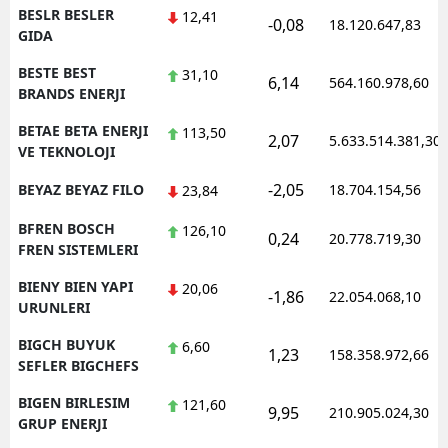
BESLR BESLER
12,41
-0,08
18.120.647,83
GIDA
BESTE BEST
31,10
6,14
564.160.978,60
BRANDS ENERJI
BETAE BETA ENERJI
113,50
2,07
5.633.514.381,30
VE TEKNOLOJI
-2,05
BEYAZ BEYAZ FILO
18.704.154,56
23,84
BFREN BOSCH
126,10
0,24
20.778.719,30
FREN SISTEMLERI
BIENY BIEN YAPI
20,06
-1,86
22.054.068,10
URUNLERI
BIGCH BUYUK
6,60
1,23
158.358.972,66
SEFLER BIGCHEFS
BIGEN BIRLESIM
121,60
9,95
210.905.024,30
GRUP ENERJI