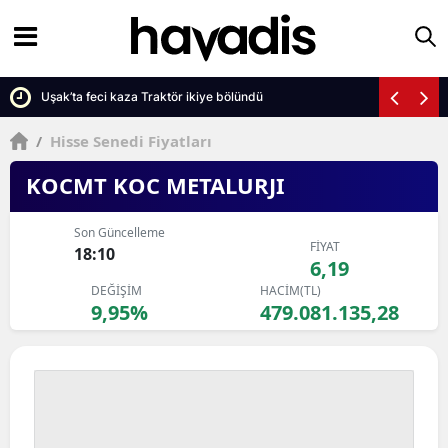
yor
Uşak’ta feci kaza Traktör ikiye bölündü
/
Hisse Senedi Fiyatları
KOCMT KOC METALURJI
Son Güncelleme
FİYAT
18:10
6,19
DEĞİŞİM
HACİM(TL)
9,95%
479.081.135,28