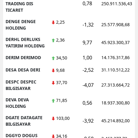
0,78
TRADING DIS
250.911.536,43
TICARET
DENGE DENGE
2,25
-1,32
25.577.908,68
HOLDING
DERHL DERLUKS
2,36
9,77
45.923.300,37
YATIRIM HOLDING
1,00
DERIM DERIMOD
14.176.317,86
34,50
-2,52
DESA DESA DERI
31.110.512,22
9,68
DESPC DESPEC
37,70
-4,07
27.313.664,72
BILGISAYAR
DEVA DEVA
71,85
0,56
18.937.300,80
HOLDING
DGATE DATAGATE
103,00
-3,92
45.214.892,00
BILGISAYAR
DGGYO DOGUS
34,16