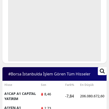
#Borsa İstanbulda İşlem Gören Tüm Hisseler
Hisse
Son
Fark%
En Düşük
A1CAP A1 CAPITAL
8,46
-7,84
206.080.672,60
YATIRIM
A1YEN A1
2,73