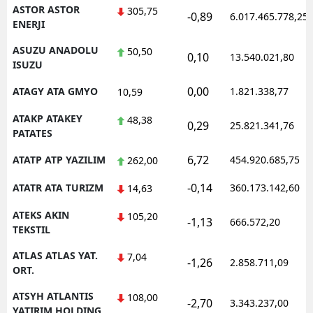
ASTOR ASTOR
305,75
-0,89
6.017.465.778,25
ENERJI
ASUZU ANADOLU
50,50
0,10
13.540.021,80
ISUZU
0,00
ATAGY ATA GMYO
1.821.338,77
10,59
ATAKP ATAKEY
48,38
0,29
25.821.341,76
PATATES
6,72
ATATP ATP YAZILIM
454.920.685,75
262,00
-0,14
ATATR ATA TURIZM
360.173.142,60
14,63
ATEKS AKIN
105,20
-1,13
666.572,20
TEKSTIL
ATLAS ATLAS YAT.
7,04
-1,26
2.858.711,09
ORT.
ATSYH ATLANTIS
108,00
-2,70
3.343.237,00
YATIRIM HOLDING