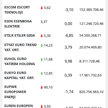
ESCOM ESCORT
5,62
-3,10
152.389.708,46
TEKNOLOJI
ESEN ESENBOGA
3,37
0,00
121.248.720,46
ELEKTRIK
-6,85
ETILR ETILER GIDA
54.500.268,71
5,30
ETYAT EURO TREND
14,23
3,79
20.074.409,80
YAT. ORT.
EUHOL EURO
11,68
9,98
8.311.728,48
YATIRIM HOLDING
EUKYO EURO
12,85
0,39
17.961.732,63
KAPITAL YAT. ORT.
EUPWR
90,10
-1,74
EUROPOWER
820.756.983,10
ENERJI
EUREN EUROPEN
3,93