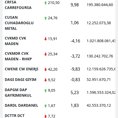
CRFSA
210,50
9,98
195.380.644,60
CARREFOURSA
CUSAN
24,76
1,06
CUHADAROGLU
12.252.073,38
METAL
CVKMD CVK
15,91
-4,16
1.021.808.061,43
MADEN
CVKMDR CVK
25,34
-3,72
130.242.702,76
MADEN - RHKP
-9,83
CWENE CW ENERJI
12.159.626.735,6
42,20
-0,83
DAGI DAGI GIYIM
52.951.670,71
9,52
DAPGM DAP
9,05
5,23
1.596.553.324,02
GAYRIMENKUL
1,83
DARDL DARDANEL
42.553.370,12
1,67
DCTTR DCT
7,72