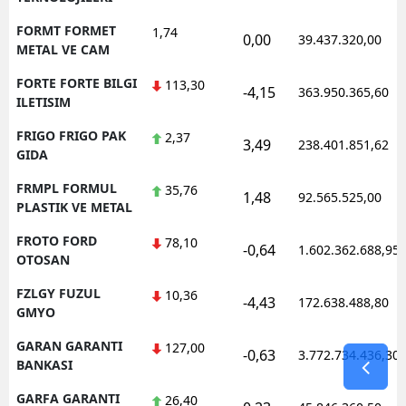
FORMT FORMET
1,74
0,00
39.437.320,00
METAL VE CAM
FORTE FORTE BILGI
113,30
-4,15
363.950.365,60
ILETISIM
FRIGO FRIGO PAK
2,37
3,49
238.401.851,62
GIDA
FRMPL FORMUL
35,76
1,48
92.565.525,00
PLASTIK VE METAL
FROTO FORD
78,10
-0,64
1.602.362.688,95
OTOSAN
FZLGY FUZUL
10,36
-4,43
172.638.488,80
GMYO
GARAN GARANTI
127,00
-0,63
3.772.734.436,30
BANKASI
GARFA GARANTI
26,40