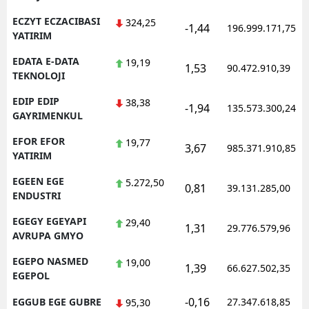
ECZYT ECZACIBASI
324,25
-1,44
196.999.171,75
YATIRIM
EDATA E-DATA
19,19
1,53
90.472.910,39
TEKNOLOJI
EDIP EDIP
38,38
-1,94
135.573.300,24
GAYRIMENKUL
EFOR EFOR
19,77
3,67
985.371.910,85
YATIRIM
EGEEN EGE
5.272,50
0,81
39.131.285,00
ENDUSTRI
EGEGY EGEYAPI
29,40
1,31
29.776.579,96
AVRUPA GMYO
EGEPO NASMED
19,00
1,39
66.627.502,35
EGEPOL
-0,16
EGGUB EGE GUBRE
27.347.618,85
95,30