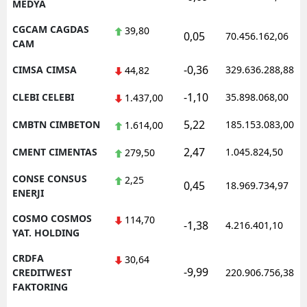
MEDYA
CGCAM CAGDAS
39,80
0,05
70.456.162,06
CAM
-0,36
CIMSA CIMSA
329.636.288,88
44,82
-1,10
CLEBI CELEBI
35.898.068,00
1.437,00
5,22
CMBTN CIMBETON
185.153.083,00
1.614,00
2,47
CMENT CIMENTAS
1.045.824,50
279,50
CONSE CONSUS
2,25
0,45
18.969.734,97
ENERJI
COSMO COSMOS
114,70
-1,38
4.216.401,10
YAT. HOLDING
CRDFA
30,64
-9,99
CREDITWEST
220.906.756,38
FAKTORING