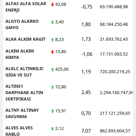
ALFAS ALFA SOLAR
42,08
-0,75
63.190.488,98
ENERJI
ALGYO ALARKO
3,40
1,80
68.184.250,48
GMYO
1,73
ALKA ALKIM KAGIT
21.693.762,43
8,23
ALKIM ALKIM
15,80
-1,06
17.151.003,52
KIMYA
ALKLC ALTINKILIC
425,00
1,19
720.200.219,25
GIDA VE SUT
ALTINS1
72,80
2,45
DARPHANE ALTIN
2.294.160.747,94
SERTIFIKASI
ALTNY ALTINAY
15,91
0,70
217.121.259,65
SAVUNMA
ALVES ALVES
2,12
7,07
862.693.604,57
KABLO