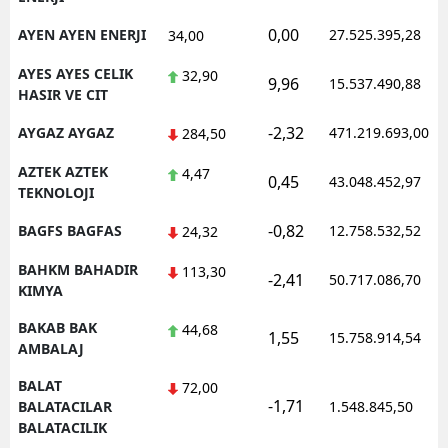
0,00
AYEN AYEN ENERJI
27.525.395,28
34,00
AYES AYES CELIK
32,90
9,96
15.537.490,88
HASIR VE CIT
-2,32
AYGAZ AYGAZ
471.219.693,00
284,50
AZTEK AZTEK
4,47
0,45
43.048.452,97
TEKNOLOJI
-0,82
BAGFS BAGFAS
12.758.532,52
24,32
BAHKM BAHADIR
113,30
-2,41
50.717.086,70
KIMYA
BAKAB BAK
44,68
1,55
15.758.914,54
AMBALAJ
BALAT
72,00
-1,71
BALATACILAR
1.548.845,50
BALATACILIK