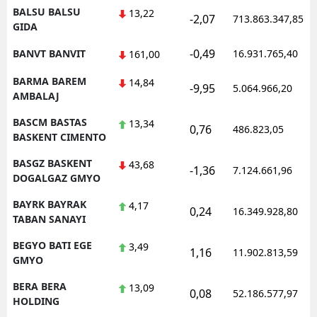
BALSU BALSU
13,22
-2,07
713.863.347,85
GIDA
-0,49
BANVT BANVIT
16.931.765,40
161,00
BARMA BAREM
14,84
-9,95
5.064.966,20
AMBALAJ
BASCM BASTAS
13,34
0,76
486.823,05
BASKENT CIMENTO
BASGZ BASKENT
43,68
-1,36
7.124.661,96
DOGALGAZ GMYO
BAYRK BAYRAK
4,17
0,24
16.349.928,80
TABAN SANAYI
BEGYO BATI EGE
3,49
1,16
11.902.813,59
GMYO
BERA BERA
13,09
0,08
52.186.577,97
HOLDING