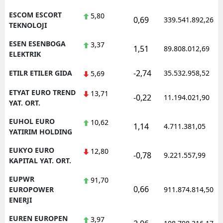
ESCOM ESCORT
5,80
0,69
339.541.892,26
TEKNOLOJI
ESEN ESENBOGA
3,37
1,51
89.808.012,69
ELEKTRIK
-2,74
ETILR ETILER GIDA
35.532.958,52
5,69
ETYAT EURO TREND
13,71
-0,22
11.194.021,90
YAT. ORT.
EUHOL EURO
10,62
1,14
4.711.381,05
YATIRIM HOLDING
EUKYO EURO
12,80
-0,78
9.221.557,99
KAPITAL YAT. ORT.
EUPWR
91,70
0,66
EUROPOWER
911.874.814,50
ENERJI
EUREN EUROPEN
3,97