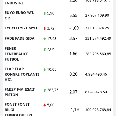
2,06
108.798.316,17
ENDUSTRI
EUYO EURO YAT.
5,90
5,55
27.907.109,90
ORT.
-1,09
EYGYO EYG GMYO
77.013.374,25
2,72
3,57
FADE FADE GIDA
331.374.492,49
17,43
FENER
3,06
1,66
FENERBAHCE
282.796.560,85
FUTBOL
FLAP FLAP
10,05
0,20
KONGRE TOPLANTI
4.984.490,46
HIZ.
FMIZP F-M IZMIT
283,75
2,07
8.048.478,50
PISTON
FONET FONET
5,00
-1,19
BILGI
109.028.768,84
TEKNOLOJILERI