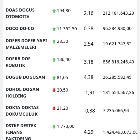
DOAS DOGUS
194,30
2,16
212.181.643,20
OTOMOTIV
0,38
DOCO DO-CO
96.284.930,00
11.352,50
DOFER DOFER YAPI
28,30
2,54
19.621.747,32
MALZEMELERI
DOFRB DOF
136,40
3,18
856.816.246,40
ROBOTIK
4,38
DOGUB DOGUSAN
26.285.582,45
81,05
DOHOL DOGAN
20,50
-1,91
131.554.567,36
HOLDING
DOKTA DOKTAS
21,20
-0,38
7.235.066,94
DOKUMCULUK
DSTKF DESTEK
1.773,00
4,29
FINANS
1.424.493.073,00
FAKTORING