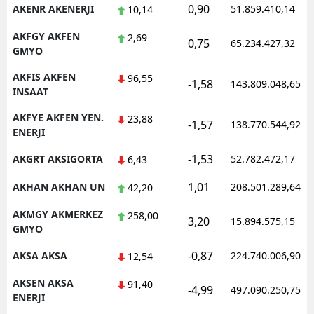
0,90
AKENR AKENERJI
51.859.410,14
10,14
AKFGY AKFEN
2,69
0,75
65.234.427,32
GMYO
AKFIS AKFEN
96,55
-1,58
143.809.048,65
INSAAT
AKFYE AKFEN YEN.
23,88
-1,57
138.770.544,92
ENERJI
-1,53
AKGRT AKSIGORTA
52.782.472,17
6,43
1,01
AKHAN AKHAN UN
208.501.289,64
42,20
AKMGY AKMERKEZ
258,00
3,20
15.894.575,15
GMYO
-0,87
AKSA AKSA
224.740.006,90
12,54
AKSEN AKSA
91,40
-4,99
497.090.250,75
ENERJI