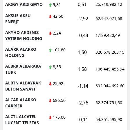
0,51
AKSGY AKIS GMYO
25.719.982,12
9,81
AKSUE AKSU
42,60
-2,92
62.947.071,68
ENERJI
AKYHO AKDENIZ
2,24
-0,44
1.189.420,49
YATIRIM HOLDING
ALARK ALARKO
101,80
1,50
320.678.263,15
HOLDING
ALBRK ALBARAKA
8,35
1,58
106.449.455,94
TURK
ALBTN ALBAYRAK
25,92
-1,14
692.044.692,60
BETON SANAYI
ALCAR ALARKO
686,50
-2,76
52.374.751,50
CARRIER
ALCTL ALCATEL
175,00
-0,11
54.351.595,90
LUCENT TELETAS