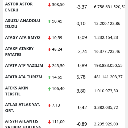
ASTOR ASTOR
308,50
-3,37
6.758.631.520,50
ENERJI
ASUZU ANADOLU
50,45
0,10
13.200.122,86
ISUZU
-0,09
ATAGY ATA GMYO
1.232.154,23
10,59
ATAKP ATAKEY
48,24
-2,74
16.377.723,46
PATATES
-0,89
ATATP ATP YAZILIM
198.883.050,55
245,50
5,78
ATATR ATA TURIZM
481.141.203,37
14,65
ATEKS AKIN
106,40
3,80
1.010.973,30
TEKSTIL
ATLAS ATLAS YAT.
7,13
-0,42
3.382.035,72
ORT.
ATSYH ATLANTIS
111,00
-0,89
2.295.929,00
YATIRIM HOLDING