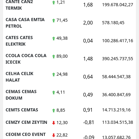
CANTE CAN2
1,21
1,68
199.678.042,27
TERMIK
CASA CASA EMTIA
71,45
2,00
578.180,45
PETROL
CATES CATES
49,38
0,04
100.286.417,16
ELEKTRIK
CCOLA COCA COLA
89,00
1,48
390.245.737,55
ICECEK
CELHA CELIK
24,98
0,64
58.444.547,38
HALAT
CEMAS CEMAS
4,11
0,49
36.400.847,69
DOKUM
0,91
CEMTS CEMTAS
14.713.219,16
8,85
-0,81
CEMZY CEM ZEYTIN
113.034.515,38
12,30
CEOEM CEO EVENT
22,82
-0,09
13.057.682,76