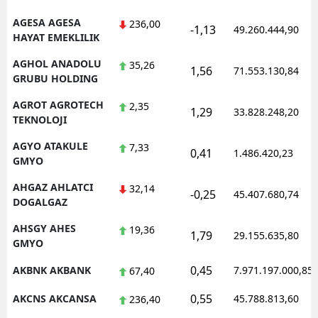
AGESA AGESA
236,00
-1,13
49.260.444,90
HAYAT EMEKLILIK
AGHOL ANADOLU
35,26
1,56
71.553.130,84
GRUBU HOLDING
AGROT AGROTECH
2,35
1,29
33.828.248,20
TEKNOLOJI
AGYO ATAKULE
7,33
0,41
1.486.420,23
GMYO
AHGAZ AHLATCI
32,14
-0,25
45.407.680,74
DOGALGAZ
AHSGY AHES
19,36
1,79
29.155.635,80
GMYO
0,45
AKBNK AKBANK
7.971.197.000,85
67,40
0,55
AKCNS AKCANSA
45.788.813,60
236,40