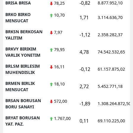
-0,82
BRISA BRISA
8.877.952,10
78,25
BRKO BIRKO
10,70
1,71
3.114.636,70
MENSUCAT
BRKSN BERKOSAN
7,97
-1,12
2.358.282,37
YALITIM
BRKVY BIRIKIM
79,95
4,78
74.542.532,65
VARLIK YONETIM
BRLSM BIRLESIM
16,11
-0,12
61.157.875,02
MUHENDISLIK
BRMEN BIRLIK
18,10
2,72
5.452.771,18
MENSUCAT
BRSAN BORUSAN
572,00
-1,89
1.308.264.872,50
BORU SANAYI
BRYAT BORUSAN
1.767,00
0,11
69.110.225,00
YAT. PAZ.