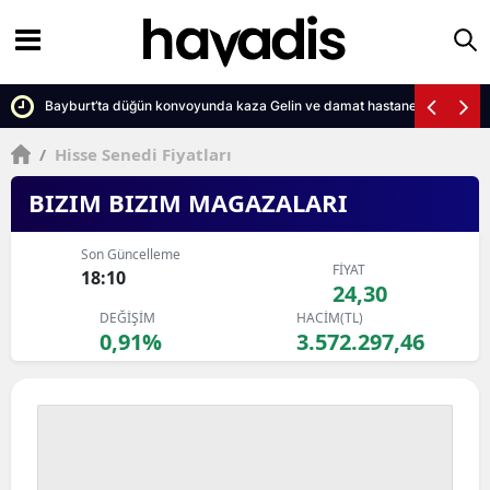
r
Bayburt’ta düğün konvoyunda kaza Gelin ve damat hastanelik oldu
/
Hisse Senedi Fiyatları
BIZIM BIZIM MAGAZALARI
Son Güncelleme
FİYAT
18:10
24,30
DEĞİŞİM
HACİM(TL)
0,91%
3.572.297,46