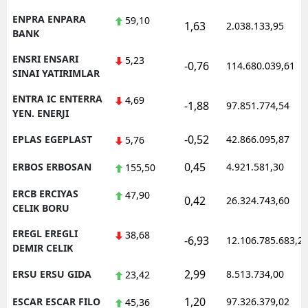
ENPRA ENPARA
59,10
1,63
2.038.133,95
BANK
ENSRI ENSARI
5,23
-0,76
114.680.039,61
SINAI YATIRIMLAR
ENTRA IC ENTERRA
4,69
-1,88
97.851.774,54
YEN. ENERJI
-0,52
EPLAS EGEPLAST
42.866.095,87
5,76
0,45
ERBOS ERBOSAN
4.921.581,30
155,50
ERCB ERCIYAS
47,90
0,42
26.324.743,60
CELIK BORU
EREGL EREGLI
38,68
-6,93
12.106.785.683,2
DEMIR CELIK
2,99
ERSU ERSU GIDA
8.513.734,00
23,42
1,20
ESCAR ESCAR FILO
97.326.379,02
45,36