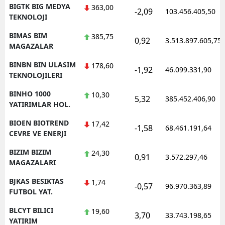
BIGTK BIG MEDYA
363,00
-2,09
103.456.405,50
TEKNOLOJI
BIMAS BIM
385,75
0,92
3.513.897.605,75
MAGAZALAR
BINBN BIN ULASIM
178,60
-1,92
46.099.331,90
TEKNOLOJILERI
BINHO 1000
10,30
5,32
385.452.406,90
YATIRIMLAR HOL.
BIOEN BIOTREND
17,42
-1,58
68.461.191,64
CEVRE VE ENERJI
BIZIM BIZIM
24,30
0,91
3.572.297,46
MAGAZALARI
BJKAS BESIKTAS
1,74
-0,57
96.970.363,89
FUTBOL YAT.
BLCYT BILICI
19,60
3,70
33.743.198,65
YATIRIM