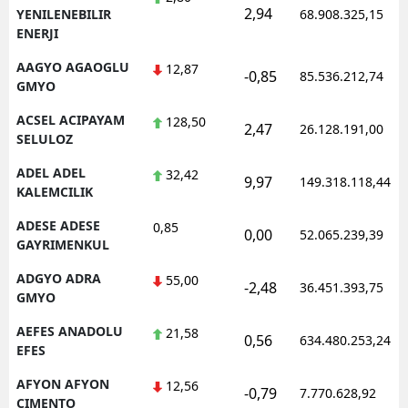
2,94
YENILENEBILIR
68.908.325,15
ENERJI
AAGYO AGAOGLU
12,87
-0,85
85.536.212,74
GMYO
ACSEL ACIPAYAM
128,50
2,47
26.128.191,00
SELULOZ
ADEL ADEL
32,42
9,97
149.318.118,44
KALEMCILIK
ADESE ADESE
0,85
0,00
52.065.239,39
GAYRIMENKUL
ADGYO ADRA
55,00
-2,48
36.451.393,75
GMYO
AEFES ANADOLU
21,58
0,56
634.480.253,24
EFES
AFYON AFYON
12,56
-0,79
7.770.628,92
CIMENTO