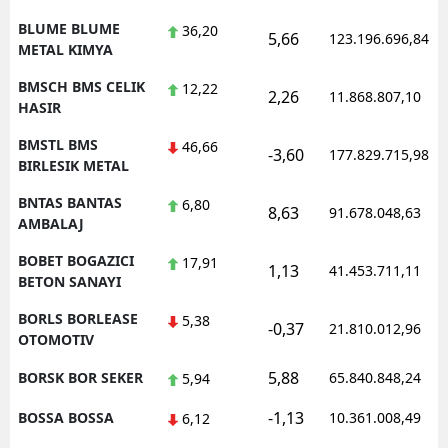
BLUME BLUME
36,20
5,66
123.196.696,84
METAL KIMYA
BMSCH BMS CELIK
12,22
2,26
11.868.807,10
HASIR
BMSTL BMS
46,66
-3,60
177.829.715,98
BIRLESIK METAL
BNTAS BANTAS
6,80
8,63
91.678.048,63
AMBALAJ
BOBET BOGAZICI
17,91
1,13
41.453.711,11
BETON SANAYI
BORLS BORLEASE
5,38
-0,37
21.810.012,96
OTOMOTIV
5,88
BORSK BOR SEKER
65.840.848,24
5,94
-1,13
BOSSA BOSSA
10.361.008,49
6,12