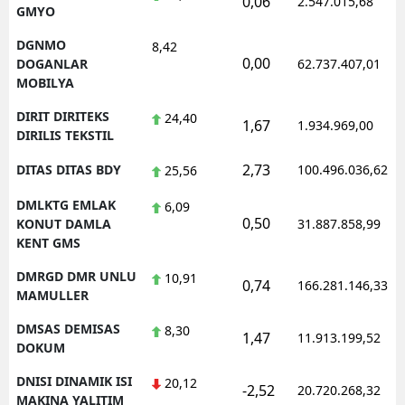
0,06
2.547.015,68
GMYO
DGNMO
8,42
0,00
DOGANLAR
62.737.407,01
MOBILYA
DIRIT DIRITEKS
24,40
1,67
1.934.969,00
DIRILIS TEKSTIL
2,73
DITAS DITAS BDY
100.496.036,62
25,56
DMLKTG EMLAK
6,09
0,50
KONUT DAMLA
31.887.858,99
KENT GMS
DMRGD DMR UNLU
10,91
0,74
166.281.146,33
MAMULLER
DMSAS DEMISAS
8,30
1,47
11.913.199,52
DOKUM
DNISI DINAMIK ISI
20,12
-2,52
20.720.268,32
MAKINA YALITIM