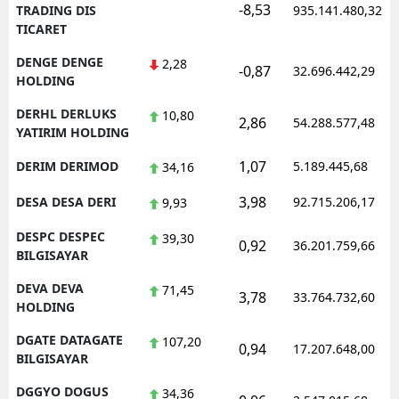
-8,53
TRADING DIS
935.141.480,32
TICARET
DENGE DENGE
2,28
-0,87
32.696.442,29
HOLDING
DERHL DERLUKS
10,80
2,86
54.288.577,48
YATIRIM HOLDING
1,07
DERIM DERIMOD
5.189.445,68
34,16
3,98
DESA DESA DERI
92.715.206,17
9,93
DESPC DESPEC
39,30
0,92
36.201.759,66
BILGISAYAR
DEVA DEVA
71,45
3,78
33.764.732,60
HOLDING
DGATE DATAGATE
107,20
0,94
17.207.648,00
BILGISAYAR
DGGYO DOGUS
34,36