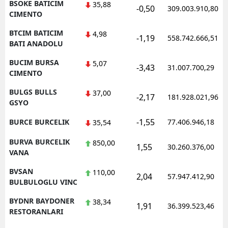
BSOKE BATICIM
35,88
-0,50
309.003.910,80
CIMENTO
BTCIM BATICIM
4,98
-1,19
558.742.666,51
BATI ANADOLU
BUCIM BURSA
5,07
-3,43
31.007.700,29
CIMENTO
BULGS BULLS
37,00
-2,17
181.928.021,96
GSYO
-1,55
BURCE BURCELIK
77.406.946,18
35,54
BURVA BURCELIK
850,00
1,55
30.260.376,00
VANA
BVSAN
110,00
2,04
57.947.412,90
BULBULOGLU VINC
BYDNR BAYDONER
38,34
1,91
36.399.523,46
RESTORANLARI