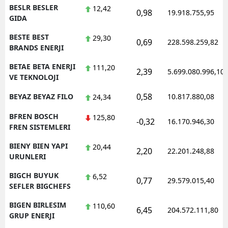
BESLR BESLER
12,42
0,98
19.918.755,95
GIDA
BESTE BEST
29,30
0,69
228.598.259,82
BRANDS ENERJI
BETAE BETA ENERJI
111,20
2,39
5.699.080.996,10
VE TEKNOLOJI
0,58
BEYAZ BEYAZ FILO
10.817.880,08
24,34
BFREN BOSCH
125,80
-0,32
16.170.946,30
FREN SISTEMLERI
BIENY BIEN YAPI
20,44
2,20
22.201.248,88
URUNLERI
BIGCH BUYUK
6,52
0,77
29.579.015,40
SEFLER BIGCHEFS
BIGEN BIRLESIM
110,60
6,45
204.572.111,80
GRUP ENERJI