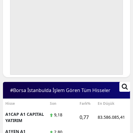
#Borsa İstanbulda İşlem Gören Tüm Hisseler
Hisse
Son
Fark%
En Düşük
A1CAP A1 CAPITAL
9,18
0,77
83.586.085,41
YATIRIM
A1YEN A1
2,80