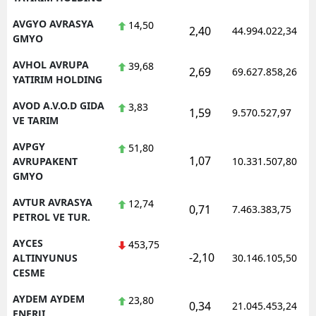
AVGYO AVRASYA
14,50
2,40
44.994.022,34
GMYO
AVHOL AVRUPA
39,68
2,69
69.627.858,26
YATIRIM HOLDING
AVOD A.V.O.D GIDA
3,83
1,59
9.570.527,97
VE TARIM
AVPGY
51,80
1,07
AVRUPAKENT
10.331.507,80
GMYO
AVTUR AVRASYA
12,74
0,71
7.463.383,75
PETROL VE TUR.
AYCES
453,75
-2,10
ALTINYUNUS
30.146.105,50
CESME
AYDEM AYDEM
23,80
0,34
21.045.453,24
ENERJI