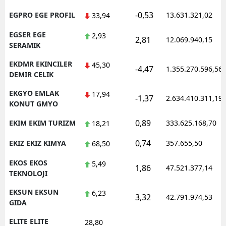
-0,53
EGPRO EGE PROFIL
13.631.321,02
33,94
EGSER EGE
2,93
2,81
12.069.940,15
SERAMIK
EKDMR EKINCILER
45,30
-4,47
1.355.270.596,56
DEMIR CELIK
EKGYO EMLAK
17,94
-1,37
2.634.410.311,19
KONUT GMYO
0,89
EKIM EKIM TURIZM
333.625.168,70
18,21
0,74
EKIZ EKIZ KIMYA
357.655,50
68,50
EKOS EKOS
5,49
1,86
47.521.377,14
TEKNOLOJI
EKSUN EKSUN
6,23
3,32
42.791.974,53
GIDA
ELITE ELITE
28,80