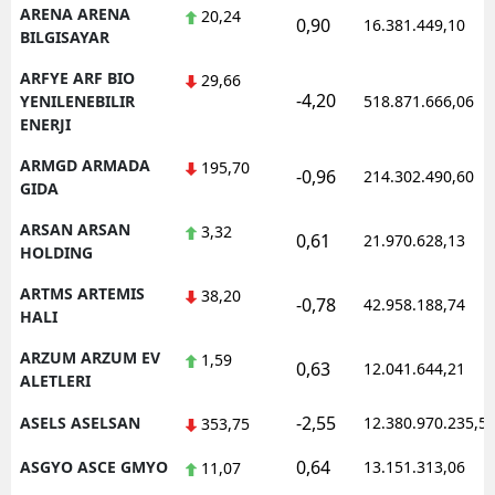
ARENA ARENA
20,24
0,90
16.381.449,10
BILGISAYAR
ARFYE ARF BIO
29,66
-4,20
YENILENEBILIR
518.871.666,06
ENERJI
ARMGD ARMADA
195,70
-0,96
214.302.490,60
GIDA
ARSAN ARSAN
3,32
0,61
21.970.628,13
HOLDING
ARTMS ARTEMIS
38,20
-0,78
42.958.188,74
HALI
ARZUM ARZUM EV
1,59
0,63
12.041.644,21
ALETLERI
-2,55
ASELS ASELSAN
12.380.970.235,5
353,75
0,64
ASGYO ASCE GMYO
13.151.313,06
11,07