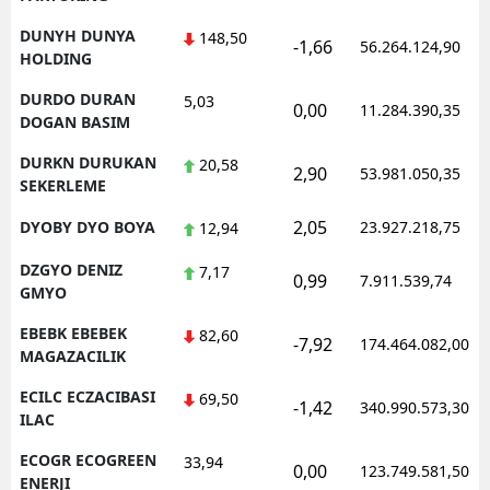
DUNYH DUNYA
148,50
-1,66
56.264.124,90
HOLDING
DURDO DURAN
5,03
0,00
11.284.390,35
DOGAN BASIM
DURKN DURUKAN
20,58
2,90
53.981.050,35
SEKERLEME
2,05
DYOBY DYO BOYA
23.927.218,75
12,94
DZGYO DENIZ
7,17
0,99
7.911.539,74
GMYO
EBEBK EBEBEK
82,60
-7,92
174.464.082,00
MAGAZACILIK
ECILC ECZACIBASI
69,50
-1,42
340.990.573,30
ILAC
ECOGR ECOGREEN
33,94
0,00
123.749.581,50
ENERJI