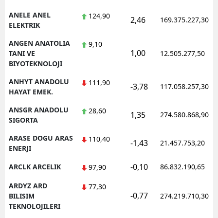
ANELE ANEL
124,90
2,46
169.375.227,30
ELEKTRIK
ANGEN ANATOLIA
9,10
1,00
TANI VE
12.505.277,50
BIYOTEKNOLOJI
ANHYT ANADOLU
111,90
-3,78
117.058.257,30
HAYAT EMEK.
ANSGR ANADOLU
28,60
1,35
274.580.868,90
SIGORTA
ARASE DOGU ARAS
110,40
-1,43
21.457.753,20
ENERJI
-0,10
ARCLK ARCELIK
86.832.190,65
97,90
ARDYZ ARD
77,30
-0,77
BILISIM
274.219.710,30
TEKNOLOJILERI