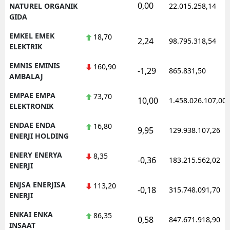
0,00
NATUREL ORGANIK
22.015.258,14
GIDA
EMKEL EMEK
18,70
2,24
98.795.318,54
ELEKTRIK
EMNIS EMINIS
160,90
-1,29
865.831,50
AMBALAJ
EMPAE EMPA
73,70
10,00
1.458.026.107,00
ELEKTRONIK
ENDAE ENDA
16,80
9,95
129.938.107,26
ENERJI HOLDING
ENERY ENERYA
8,35
-0,36
183.215.562,02
ENERJI
ENJSA ENERJISA
113,20
-0,18
315.748.091,70
ENERJI
ENKAI ENKA
86,35
0,58
847.671.918,90
INSAAT