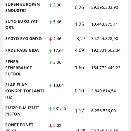
EUREN EUROPEN
3,90
0,26
39.396.333,90
ENDUSTRI
EUYO EURO YAT.
5,66
1,25
10.443.875,11
ORT.
-3,27
EYGYO EYG GMYO
34.244.828,90
2,66
4,69
FADE FADE GIDA
192.331.562,34
17,62
FENER
3,06
1,66
FENERBAHCE
154.772.449,23
FUTBOL
FLAP FLAP
10,04
0,10
KONGRE TOPLANTI
3.849.814,54
HIZ.
FMIZP F-M IZMIT
281,25
1,17
6.256.536,00
PISTON
FONET FONET
5,02
-0,79
BILGI
72.745.119,58