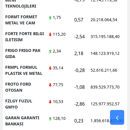
TEKNOLOJILERI
FORMT FORMET
1,75
0,57
20.218.064,54
METAL VE CAM
FORTE FORTE BILGI
115,20
-2,54
315.195.188,40
ILETISIM
FRIGO FRIGO PAK
2,34
2,18
148.123.919,12
GIDA
FRMPL FORMUL
35,14
-0,28
52.616.211,66
PLASTIK VE METAL
FROTO FORD
77,75
-1,08
839.529.773,70
OTOSAN
FZLGY FUZUL
10,53
-2,86
125.977.952,57
GMYO
GARAN GARANTI
128,10
0,23
1.856.618.827,30
BANKASI