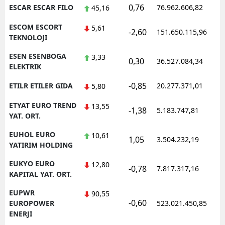
0,76
ESCAR ESCAR FILO
76.962.606,82
45,16
ESCOM ESCORT
5,61
-2,60
151.650.115,96
TEKNOLOJI
ESEN ESENBOGA
3,33
0,30
36.527.084,34
ELEKTRIK
-0,85
ETILR ETILER GIDA
20.277.371,01
5,80
ETYAT EURO TREND
13,55
-1,38
5.183.747,81
YAT. ORT.
EUHOL EURO
10,61
1,05
3.504.232,19
YATIRIM HOLDING
EUKYO EURO
12,80
-0,78
7.817.317,16
KAPITAL YAT. ORT.
EUPWR
90,55
-0,60
EUROPOWER
523.021.450,85
ENERJI