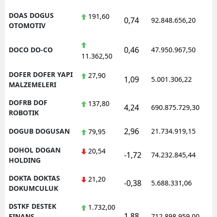
DOAS DOGUS
191,60
0,74
92.848.656,20
OTOMOTIV
0,46
DOCO DO-CO
47.950.967,50
11.362,50
DOFER DOFER YAPI
27,90
1,09
5.001.306,22
MALZEMELERI
DOFRB DOF
137,80
4,24
690.875.729,30
ROBOTIK
2,96
DOGUB DOGUSAN
21.734.919,15
79,95
DOHOL DOGAN
20,54
-1,72
74.232.845,44
HOLDING
DOKTA DOKTAS
21,20
-0,38
5.688.331,06
DOKUMCULUK
DSTKF DESTEK
1.732,00
1,88
FINANS
712.898.959,00