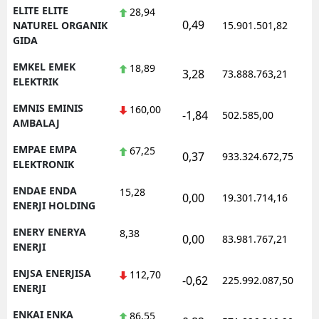
ELITE ELITE
28,94
0,49
NATUREL ORGANIK
15.901.501,82
GIDA
EMKEL EMEK
18,89
3,28
73.888.763,21
ELEKTRIK
EMNIS EMINIS
160,00
-1,84
502.585,00
AMBALAJ
EMPAE EMPA
67,25
0,37
933.324.672,75
ELEKTRONIK
ENDAE ENDA
15,28
0,00
19.301.714,16
ENERJI HOLDING
ENERY ENERYA
8,38
0,00
83.981.767,21
ENERJI
ENJSA ENERJISA
112,70
-0,62
225.992.087,50
ENERJI
ENKAI ENKA
86,55