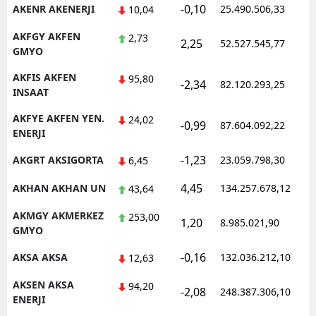
-0,10
AKENR AKENERJI
25.490.506,33
10,04
AKFGY AKFEN
2,73
2,25
52.527.545,77
GMYO
AKFIS AKFEN
95,80
-2,34
82.120.293,25
INSAAT
AKFYE AKFEN YEN.
24,02
-0,99
87.604.092,22
ENERJI
-1,23
AKGRT AKSIGORTA
23.059.798,30
6,45
4,45
AKHAN AKHAN UN
134.257.678,12
43,64
AKMGY AKMERKEZ
253,00
1,20
8.985.021,90
GMYO
-0,16
AKSA AKSA
132.036.212,10
12,63
AKSEN AKSA
94,20
-2,08
248.387.306,10
ENERJI