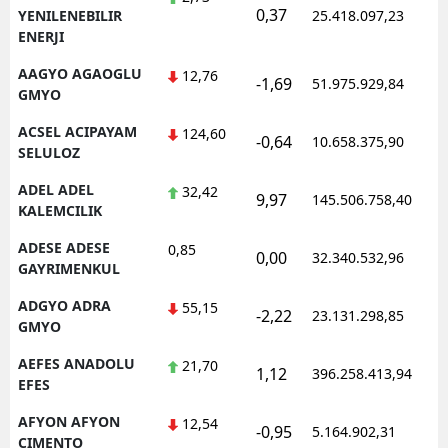
0,37
YENILENEBILIR
25.418.097,23
ENERJI
AAGYO AGAOGLU
12,76
-1,69
51.975.929,84
GMYO
ACSEL ACIPAYAM
124,60
-0,64
10.658.375,90
SELULOZ
ADEL ADEL
32,42
9,97
145.506.758,40
KALEMCILIK
ADESE ADESE
0,85
0,00
32.340.532,96
GAYRIMENKUL
ADGYO ADRA
55,15
-2,22
23.131.298,85
GMYO
AEFES ANADOLU
21,70
1,12
396.258.413,94
EFES
AFYON AFYON
12,54
-0,95
5.164.902,31
CIMENTO