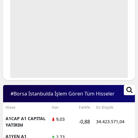
#Borsa İstanbulda İşlem Gören Tüm Hisseler
Hisse
Son
Fark%
En Düşük
A1CAP A1 CAPITAL
9,03
-0,88
34.423.571,04
YATIRIM
A1YEN A1
2,73