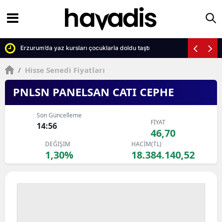
Erzurum’da yaz kursları çocuklarla doldu taştı
/
Hisse Senedi Fiyatları
PNLSN PANELSAN CATI CEPHE
Son Güncelleme
FİYAT
14:56
46,70
DEĞİŞİM
HACİM(TL)
1,30%
18.384.140,52