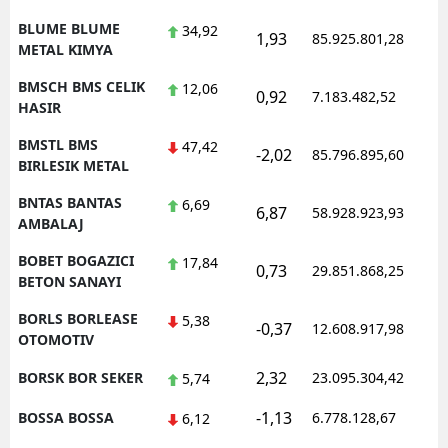
BLUME BLUME
34,92
1,93
85.925.801,28
METAL KIMYA
BMSCH BMS CELIK
12,06
0,92
7.183.482,52
HASIR
BMSTL BMS
47,42
-2,02
85.796.895,60
BIRLESIK METAL
BNTAS BANTAS
6,69
6,87
58.928.923,93
AMBALAJ
BOBET BOGAZICI
17,84
0,73
29.851.868,25
BETON SANAYI
BORLS BORLEASE
5,38
-0,37
12.608.917,98
OTOMOTIV
2,32
BORSK BOR SEKER
23.095.304,42
5,74
-1,13
BOSSA BOSSA
6.778.128,67
6,12