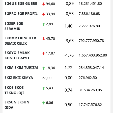
-0,89
EGGUB EGE GUBRE
18.231.451,80
94,60
-0,53
EGPRO EGE PROFIL
7.886.186,68
33,94
EGSER EGE
2,89
1,40
7.277.976,80
SERAMIK
EKDMR EKINCILER
45,70
-3,63
792.777.950,78
DEMIR CELIK
EKGYO EMLAK
17,87
-1,76
1.657.403.962,80
KONUT GMYO
1,72
EKIM EKIM TURIZM
234.353.047,14
18,36
0,00
EKIZ EKIZ KIMYA
276.962,50
68,00
EKOS EKOS
5,43
0,74
31.534.269,05
TEKNOLOJI
EKSUN EKSUN
6,06
0,50
17.747.576,32
GIDA