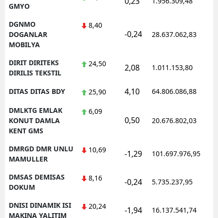
0,23
1.956.309,48
GMYO
DGNMO
8,40
-0,24
DOGANLAR
28.637.062,83
MOBILYA
DIRIT DIRITEKS
24,50
2,08
1.011.153,80
DIRILIS TEKSTIL
4,10
DITAS DITAS BDY
64.806.086,88
25,90
DMLKTG EMLAK
6,09
0,50
KONUT DAMLA
20.676.802,03
KENT GMS
DMRGD DMR UNLU
10,69
-1,29
101.697.976,95
MAMULLER
DMSAS DEMISAS
8,16
-0,24
5.735.237,95
DOKUM
DNISI DINAMIK ISI
20,24
-1,94
16.137.541,74
MAKINA YALITIM