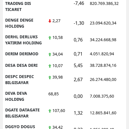
-7,46
TRADING DIS
820.769.386,32
TICARET
DENGE DENGE
2,27
-1,30
23.094.620,34
HOLDING
DERHL DERLUKS
10,58
0,76
34.224.668,98
YATIRIM HOLDING
0,71
DERIM DERIMOD
4.051.820,94
34,04
5,45
DESA DESA DERI
38.728.874,16
10,07
DESPC DESPEC
39,98
2,67
26.274.480,00
BILGISAYAR
DEVA DEVA
68,85
0,00
7.008.375,60
HOLDING
DGATE DATAGATE
107,60
1,32
12.865.841,60
BILGISAYAR
DGGYO DOGUS
34,42