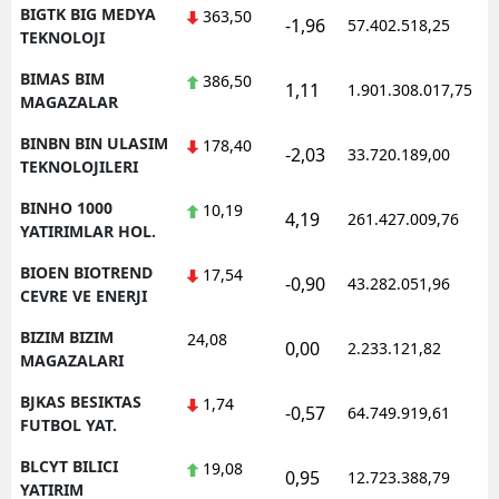
BIGTK BIG MEDYA
363,50
-1,96
57.402.518,25
TEKNOLOJI
BIMAS BIM
386,50
1,11
1.901.308.017,75
MAGAZALAR
BINBN BIN ULASIM
178,40
-2,03
33.720.189,00
TEKNOLOJILERI
BINHO 1000
10,19
4,19
261.427.009,76
YATIRIMLAR HOL.
BIOEN BIOTREND
17,54
-0,90
43.282.051,96
CEVRE VE ENERJI
BIZIM BIZIM
24,08
0,00
2.233.121,82
MAGAZALARI
BJKAS BESIKTAS
1,74
-0,57
64.749.919,61
FUTBOL YAT.
BLCYT BILICI
19,08
0,95
12.723.388,79
YATIRIM