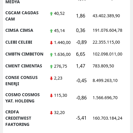
MEDYA
CGCAM CAGDAS
40,52
1,86
43.402.389,90
CAM
0,36
CIMSA CIMSA
191.076.604,78
45,14
-0,89
CLEBI CELEBI
22.355.115,00
1.440,00
6,65
CMBTN CIMBETON
102.098.011,00
1.636,00
1,47
CMENT CIMENTAS
783.809,50
276,75
CONSE CONSUS
2,23
-0,45
8.499.263,10
ENERJI
COSMO COSMOS
115,30
-0,86
1.566.696,70
YAT. HOLDING
CRDFA
32,20
-5,41
CREDITWEST
160.703.184,24
FAKTORING