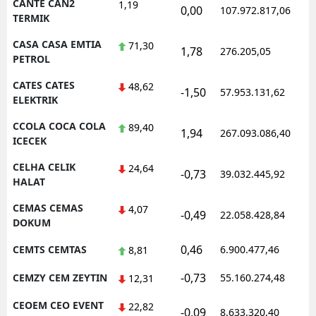
CANTE CAN2
1,19
0,00
107.972.817,06
TERMIK
CASA CASA EMTIA
71,30
1,78
276.205,05
PETROL
CATES CATES
48,62
-1,50
57.953.131,62
ELEKTRIK
CCOLA COCA COLA
89,40
1,94
267.093.086,40
ICECEK
CELHA CELIK
24,64
-0,73
39.032.445,92
HALAT
CEMAS CEMAS
4,07
-0,49
22.058.428,84
DOKUM
0,46
CEMTS CEMTAS
6.900.477,46
8,81
-0,73
CEMZY CEM ZEYTIN
55.160.274,48
12,31
CEOEM CEO EVENT
22,82
-0,09
8.633.320,40