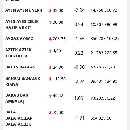
-2,94
AYEN AYEN ENERJI
14.758.560,72
33,00
AYES AYES CELIK
30,98
3,54
10.207.986,98
HASIR VE CIT
-1,55
AYGAZ AYGAZ
356.788.108,25
286,75
AZTEK AZTEK
4,46
0,22
21.783.222,65
TEKNOLOJI
-0,90
BAGFS BAGFAS
6.976.720,78
24,30
BAHKM BAHADIR
113,50
-2,24
39.431.134,90
KIMYA
BAKAB BAK
44,48
1,09
7.029.956,22
AMBALAJ
BALAT
72,00
-1,71
BALATACILAR
564.329,50
BALATACILIK