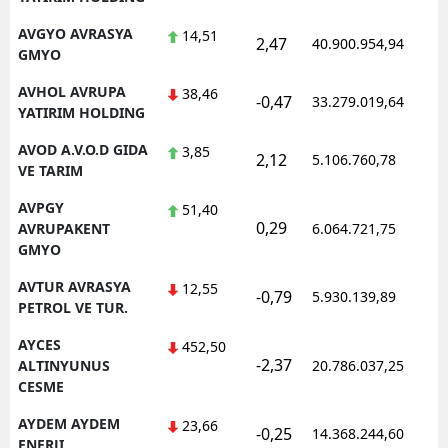
AVGYO AVRASYA
14,51
2,47
40.900.954,94
GMYO
AVHOL AVRUPA
38,46
-0,47
33.279.019,64
YATIRIM HOLDING
AVOD A.V.O.D GIDA
3,85
2,12
5.106.760,78
VE TARIM
AVPGY
51,40
0,29
AVRUPAKENT
6.064.721,75
GMYO
AVTUR AVRASYA
12,55
-0,79
5.930.139,89
PETROL VE TUR.
AYCES
452,50
-2,37
ALTINYUNUS
20.786.037,25
CESME
AYDEM AYDEM
23,66
-0,25
14.368.244,60
ENERJI