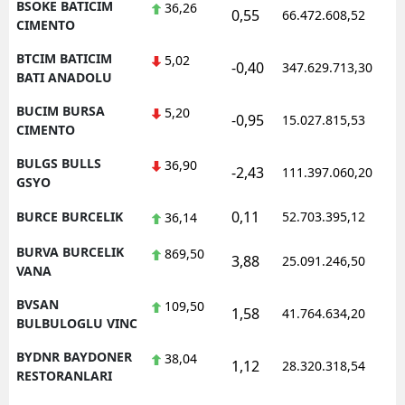
BSOKE BATICIM
36,26
0,55
66.472.608,52
CIMENTO
BTCIM BATICIM
5,02
-0,40
347.629.713,30
BATI ANADOLU
BUCIM BURSA
5,20
-0,95
15.027.815,53
CIMENTO
BULGS BULLS
36,90
-2,43
111.397.060,20
GSYO
0,11
BURCE BURCELIK
52.703.395,12
36,14
BURVA BURCELIK
869,50
3,88
25.091.246,50
VANA
BVSAN
109,50
1,58
41.764.634,20
BULBULOGLU VINC
BYDNR BAYDONER
38,04
1,12
28.320.318,54
RESTORANLARI