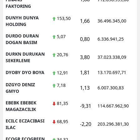
FAKTORING
DUNYH DUNYA
153,50
1,66
36.496.345,00
HOLDING
DURDO DURAN
5,07
0,80
6.336.941,25
DOGAN BASIM
DURKN DURUKAN
20,76
3,80
37.023.338,09
SEKERLEME
1,81
DYOBY DYO BOYA
13.170.697,71
12,91
DZGYO DENIZ
7,18
1,13
6.007.300,83
GMYO
EBEBK EBEBEK
81,35
-9,31
114.667.962,90
MAGAZACILIK
ECILC ECZACIBASI
68,95
-2,20
203.296.381,30
ILAC
ECOGR ECOGREEN
34,32