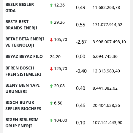
BESLR BESLER
12,36
0,49
11.682.263,78
GIDA
BESTE BEST
29,26
0,55
171.077.914,52
BRANDS ENERJI
BETAE BETA ENERJI
105,70
-2,67
3.998.007.498,10
VE TEKNOLOJI
0,00
BEYAZ BEYAZ FILO
6.694.745,36
24,20
BFREN BOSCH
125,70
-0,40
12.313.989,40
FREN SISTEMLERI
BIENY BIEN YAPI
20,08
0,40
8.441.382,62
URUNLERI
BIGCH BUYUK
6,50
0,46
20.404.638,36
SEFLER BIGCHEFS
BIGEN BIRLESIM
104,00
0,10
107.141.443,90
GRUP ENERJI