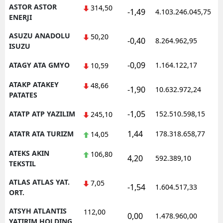
ASTOR ASTOR
314,50
-1,49
4.103.246.045,75
ENERJI
ASUZU ANADOLU
50,20
-0,40
8.264.962,95
ISUZU
-0,09
ATAGY ATA GMYO
1.164.122,17
10,59
ATAKP ATAKEY
48,66
-1,90
10.632.972,24
PATATES
-1,05
ATATP ATP YAZILIM
152.510.598,15
245,10
1,44
ATATR ATA TURIZM
178.318.658,77
14,05
ATEKS AKIN
106,80
4,20
592.389,10
TEKSTIL
ATLAS ATLAS YAT.
7,05
-1,54
1.604.517,33
ORT.
ATSYH ATLANTIS
112,00
0,00
1.478.960,00
YATIRIM HOLDING