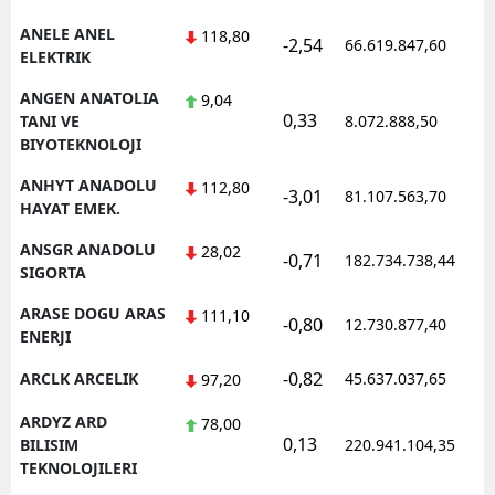
ANELE ANEL
118,80
-2,54
66.619.847,60
ELEKTRIK
ANGEN ANATOLIA
9,04
0,33
TANI VE
8.072.888,50
BIYOTEKNOLOJI
ANHYT ANADOLU
112,80
-3,01
81.107.563,70
HAYAT EMEK.
ANSGR ANADOLU
28,02
-0,71
182.734.738,44
SIGORTA
ARASE DOGU ARAS
111,10
-0,80
12.730.877,40
ENERJI
-0,82
ARCLK ARCELIK
45.637.037,65
97,20
ARDYZ ARD
78,00
0,13
BILISIM
220.941.104,35
TEKNOLOJILERI