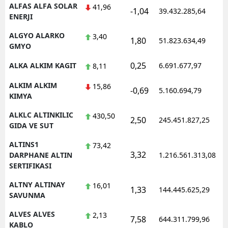
ALFAS ALFA SOLAR
41,96
-1,04
39.432.285,64
ENERJI
ALGYO ALARKO
3,40
1,80
51.823.634,49
GMYO
0,25
ALKA ALKIM KAGIT
6.691.677,97
8,11
ALKIM ALKIM
15,86
-0,69
5.160.694,79
KIMYA
ALKLC ALTINKILIC
430,50
2,50
245.451.827,25
GIDA VE SUT
ALTINS1
73,42
3,32
DARPHANE ALTIN
1.216.561.313,08
SERTIFIKASI
ALTNY ALTINAY
16,01
1,33
144.445.625,29
SAVUNMA
ALVES ALVES
2,13
7,58
644.311.799,96
KABLO