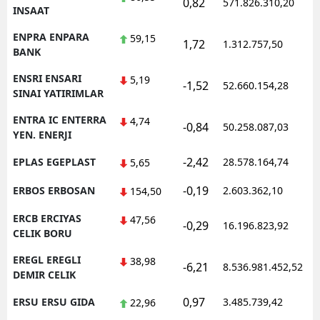
0,82
571.826.310,20
INSAAT
ENPRA ENPARA
59,15
1,72
1.312.757,50
BANK
ENSRI ENSARI
5,19
-1,52
52.660.154,28
SINAI YATIRIMLAR
ENTRA IC ENTERRA
4,74
-0,84
50.258.087,03
YEN. ENERJI
-2,42
EPLAS EGEPLAST
28.578.164,74
5,65
-0,19
ERBOS ERBOSAN
2.603.362,10
154,50
ERCB ERCIYAS
47,56
-0,29
16.196.823,92
CELIK BORU
EREGL EREGLI
38,98
-6,21
8.536.981.452,52
DEMIR CELIK
0,97
ERSU ERSU GIDA
3.485.739,42
22,96