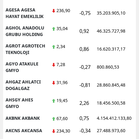
AGESA AGESA
236,90
-0,75
35.203.905,10
HAYAT EMEKLILIK
AGHOL ANADOLU
35,04
0,92
46.325.727,98
GRUBU HOLDING
AGROT AGROTECH
2,34
0,86
16.620.317,17
TEKNOLOJI
AGYO ATAKULE
7,28
-0,27
800.860,53
GMYO
AHGAZ AHLATCI
31,96
-0,81
28.860.845,48
DOGALGAZ
AHSGY AHES
19,45
2,26
18.456.500,58
GMYO
0,75
AKBNK AKBANK
4.154.412.133,80
67,60
-0,34
AKCNS AKCANSA
27.488.973,60
234,30