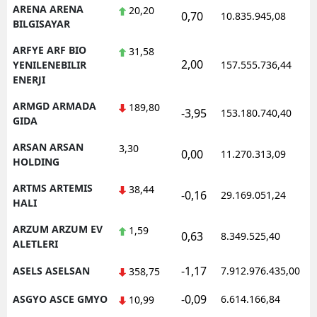
ARENA ARENA
20,20
0,70
10.835.945,08
BILGISAYAR
ARFYE ARF BIO
31,58
2,00
YENILENEBILIR
157.555.736,44
ENERJI
ARMGD ARMADA
189,80
-3,95
153.180.740,40
GIDA
ARSAN ARSAN
3,30
0,00
11.270.313,09
HOLDING
ARTMS ARTEMIS
38,44
-0,16
29.169.051,24
HALI
ARZUM ARZUM EV
1,59
0,63
8.349.525,40
ALETLERI
-1,17
ASELS ASELSAN
7.912.976.435,00
358,75
-0,09
ASGYO ASCE GMYO
6.614.166,84
10,99