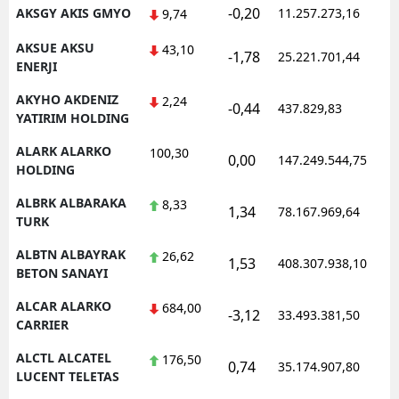
-0,20
AKSGY AKIS GMYO
11.257.273,16
9,74
AKSUE AKSU
43,10
-1,78
25.221.701,44
ENERJI
AKYHO AKDENIZ
2,24
-0,44
437.829,83
YATIRIM HOLDING
ALARK ALARKO
100,30
0,00
147.249.544,75
HOLDING
ALBRK ALBARAKA
8,33
1,34
78.167.969,64
TURK
ALBTN ALBAYRAK
26,62
1,53
408.307.938,10
BETON SANAYI
ALCAR ALARKO
684,00
-3,12
33.493.381,50
CARRIER
ALCTL ALCATEL
176,50
0,74
35.174.907,80
LUCENT TELETAS