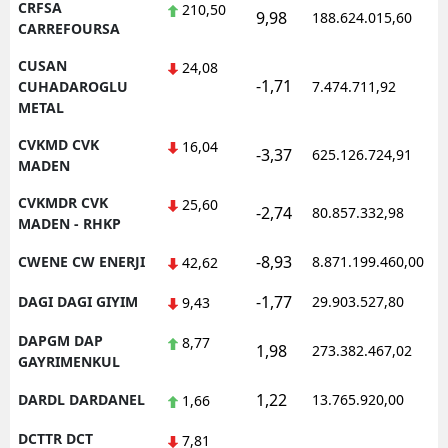
CRFSA
210,50
9,98
188.624.015,60
CARREFOURSA
CUSAN
24,08
-1,71
CUHADAROGLU
7.474.711,92
METAL
CVKMD CVK
16,04
-3,37
625.126.724,91
MADEN
CVKMDR CVK
25,60
-2,74
80.857.332,98
MADEN - RHKP
-8,93
CWENE CW ENERJI
8.871.199.460,00
42,62
-1,77
DAGI DAGI GIYIM
29.903.527,80
9,43
DAPGM DAP
8,77
1,98
273.382.467,02
GAYRIMENKUL
1,22
DARDL DARDANEL
13.765.920,00
1,66
DCTTR DCT
7,81