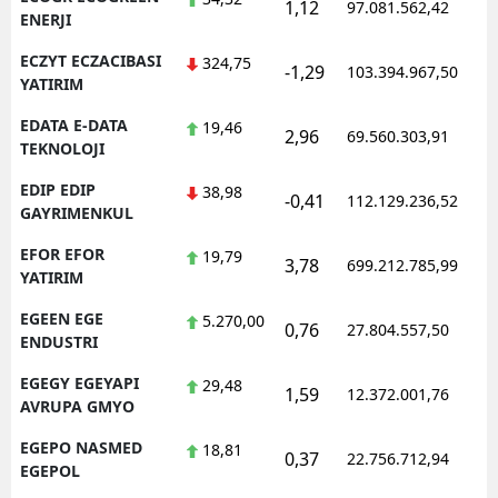
1,12
97.081.562,42
ENERJI
ECZYT ECZACIBASI
324,75
-1,29
103.394.967,50
YATIRIM
EDATA E-DATA
19,46
2,96
69.560.303,91
TEKNOLOJI
EDIP EDIP
38,98
-0,41
112.129.236,52
GAYRIMENKUL
EFOR EFOR
19,79
3,78
699.212.785,99
YATIRIM
EGEEN EGE
5.270,00
0,76
27.804.557,50
ENDUSTRI
EGEGY EGEYAPI
29,48
1,59
12.372.001,76
AVRUPA GMYO
EGEPO NASMED
18,81
0,37
22.756.712,94
EGEPOL