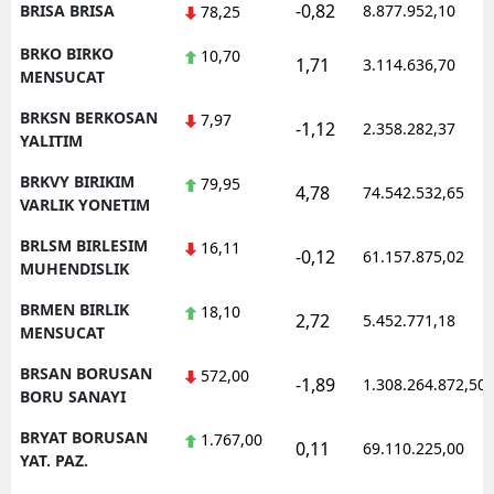
-0,82
BRISA BRISA
8.877.952,10
78,25
BRKO BIRKO
10,70
1,71
3.114.636,70
MENSUCAT
BRKSN BERKOSAN
7,97
-1,12
2.358.282,37
YALITIM
BRKVY BIRIKIM
79,95
4,78
74.542.532,65
VARLIK YONETIM
BRLSM BIRLESIM
16,11
-0,12
61.157.875,02
MUHENDISLIK
BRMEN BIRLIK
18,10
2,72
5.452.771,18
MENSUCAT
BRSAN BORUSAN
572,00
-1,89
1.308.264.872,50
BORU SANAYI
BRYAT BORUSAN
1.767,00
0,11
69.110.225,00
YAT. PAZ.