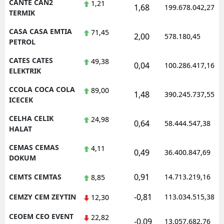
CANTE CAN2
1,21
1,68
199.678.042,27
TERMIK
CASA CASA EMTIA
71,45
2,00
578.180,45
PETROL
CATES CATES
49,38
0,04
100.286.417,16
ELEKTRIK
CCOLA COCA COLA
89,00
1,48
390.245.737,55
ICECEK
CELHA CELIK
24,98
0,64
58.444.547,38
HALAT
CEMAS CEMAS
4,11
0,49
36.400.847,69
DOKUM
0,91
CEMTS CEMTAS
14.713.219,16
8,85
-0,81
CEMZY CEM ZEYTIN
113.034.515,38
12,30
CEOEM CEO EVENT
22,82
-0,09
13.057.682,76