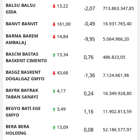
BALSU BALSU
13,22
-2,07
713.863.347,85
GIDA
-0,49
BANVT BANVIT
16.931.765,40
161,00
BARMA BAREM
14,84
-9,95
5.064.966,20
AMBALAJ
BASCM BASTAS
13,34
0,76
486.823,05
BASKENT CIMENTO
BASGZ BASKENT
43,68
-1,36
7.124.661,96
DOGALGAZ GMYO
BAYRK BAYRAK
4,17
0,24
16.349.928,80
TABAN SANAYI
BEGYO BATI EGE
3,49
1,16
11.902.813,59
GMYO
BERA BERA
13,09
0,08
52.186.577,97
HOLDING