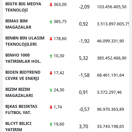
BIGTK BIG MEDYA
363,00
-2,09
103.456.405,50
TEKNOLOJI
BIMAS BIM
385,75
0,92
3.513.897.605,75
MAGAZALAR
BINBN BIN ULASIM
178,60
-1,92
46.099.331,90
TEKNOLOJILERI
BINHO 1000
10,30
5,32
385.452.406,90
YATIRIMLAR HOL.
BIOEN BIOTREND
17,42
-1,58
68.461.191,64
CEVRE VE ENERJI
BIZIM BIZIM
24,30
0,91
3.572.297,46
MAGAZALARI
BJKAS BESIKTAS
1,74
-0,57
96.970.363,89
FUTBOL YAT.
BLCYT BILICI
19,60
3,70
33.743.198,65
YATIRIM