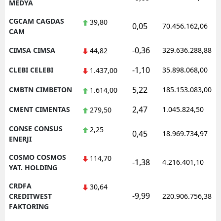
MEDYA
CGCAM CAGDAS
39,80
0,05
70.456.162,06
CAM
-0,36
CIMSA CIMSA
329.636.288,88
44,82
-1,10
CLEBI CELEBI
35.898.068,00
1.437,00
5,22
CMBTN CIMBETON
185.153.083,00
1.614,00
2,47
CMENT CIMENTAS
1.045.824,50
279,50
CONSE CONSUS
2,25
0,45
18.969.734,97
ENERJI
COSMO COSMOS
114,70
-1,38
4.216.401,10
YAT. HOLDING
CRDFA
30,64
-9,99
CREDITWEST
220.906.756,38
FAKTORING