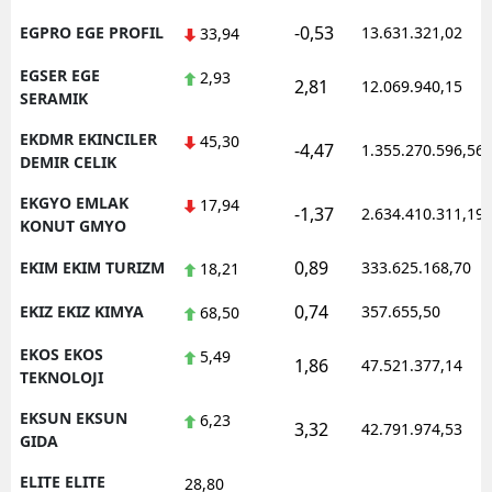
-0,53
EGPRO EGE PROFIL
13.631.321,02
33,94
EGSER EGE
2,93
2,81
12.069.940,15
SERAMIK
EKDMR EKINCILER
45,30
-4,47
1.355.270.596,56
DEMIR CELIK
EKGYO EMLAK
17,94
-1,37
2.634.410.311,19
KONUT GMYO
0,89
EKIM EKIM TURIZM
333.625.168,70
18,21
0,74
EKIZ EKIZ KIMYA
357.655,50
68,50
EKOS EKOS
5,49
1,86
47.521.377,14
TEKNOLOJI
EKSUN EKSUN
6,23
3,32
42.791.974,53
GIDA
ELITE ELITE
28,80