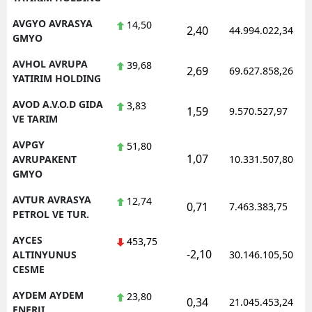
AVGYO AVRASYA
14,50
2,40
44.994.022,34
GMYO
AVHOL AVRUPA
39,68
2,69
69.627.858,26
YATIRIM HOLDING
AVOD A.V.O.D GIDA
3,83
1,59
9.570.527,97
VE TARIM
AVPGY
51,80
1,07
AVRUPAKENT
10.331.507,80
GMYO
AVTUR AVRASYA
12,74
0,71
7.463.383,75
PETROL VE TUR.
AYCES
453,75
-2,10
ALTINYUNUS
30.146.105,50
CESME
AYDEM AYDEM
23,80
0,34
21.045.453,24
ENERJI