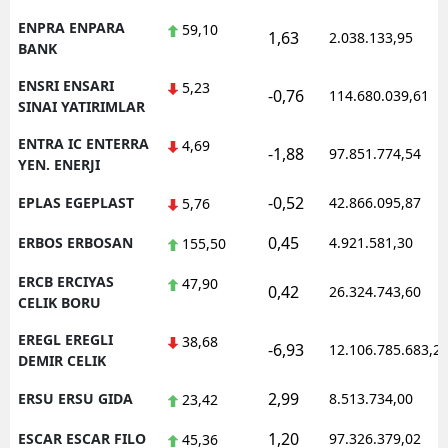
ENPRA ENPARA
59,10
1,63
2.038.133,95
BANK
ENSRI ENSARI
5,23
-0,76
114.680.039,61
SINAI YATIRIMLAR
ENTRA IC ENTERRA
4,69
-1,88
97.851.774,54
YEN. ENERJI
-0,52
EPLAS EGEPLAST
42.866.095,87
5,76
0,45
ERBOS ERBOSAN
4.921.581,30
155,50
ERCB ERCIYAS
47,90
0,42
26.324.743,60
CELIK BORU
EREGL EREGLI
38,68
-6,93
12.106.785.683,2
DEMIR CELIK
2,99
ERSU ERSU GIDA
8.513.734,00
23,42
1,20
ESCAR ESCAR FILO
97.326.379,02
45,36