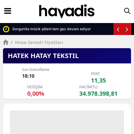
Sorgun’da müzik şöleni tam gaz devam ediyor
/
Hisse Senedi Fiyatları
HATEK HATAY TEKSTIL
Son Güncelleme
FİYAT
18:10
11,35
DEĞİŞİM
HACİM(TL)
0,00%
34.978.398,81