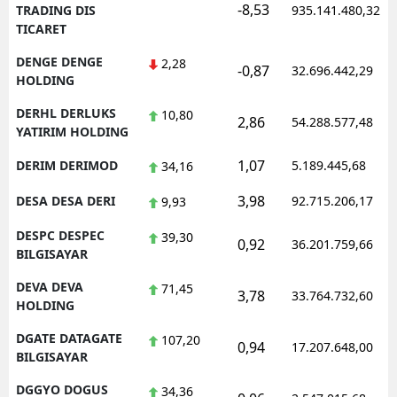
-8,53
TRADING DIS
935.141.480,32
TICARET
DENGE DENGE
2,28
-0,87
32.696.442,29
HOLDING
DERHL DERLUKS
10,80
2,86
54.288.577,48
YATIRIM HOLDING
1,07
DERIM DERIMOD
5.189.445,68
34,16
3,98
DESA DESA DERI
92.715.206,17
9,93
DESPC DESPEC
39,30
0,92
36.201.759,66
BILGISAYAR
DEVA DEVA
71,45
3,78
33.764.732,60
HOLDING
DGATE DATAGATE
107,20
0,94
17.207.648,00
BILGISAYAR
DGGYO DOGUS
34,36