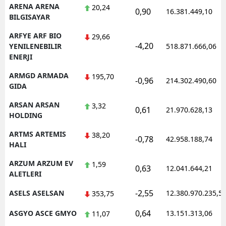
ARENA ARENA
20,24
0,90
16.381.449,10
BILGISAYAR
ARFYE ARF BIO
29,66
-4,20
YENILENEBILIR
518.871.666,06
ENERJI
ARMGD ARMADA
195,70
-0,96
214.302.490,60
GIDA
ARSAN ARSAN
3,32
0,61
21.970.628,13
HOLDING
ARTMS ARTEMIS
38,20
-0,78
42.958.188,74
HALI
ARZUM ARZUM EV
1,59
0,63
12.041.644,21
ALETLERI
-2,55
ASELS ASELSAN
12.380.970.235,5
353,75
0,64
ASGYO ASCE GMYO
13.151.313,06
11,07