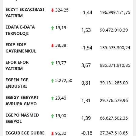
ECZYT ECZACIBASI
324,25
-1,44
196.999.171,75
YATIRIM
EDATA E-DATA
19,19
1,53
90.472.910,39
TEKNOLOJI
EDIP EDIP
38,38
-1,94
135.573.300,24
GAYRIMENKUL
EFOR EFOR
19,77
3,67
985.371.910,85
YATIRIM
EGEEN EGE
5.272,50
0,81
39.131.285,00
ENDUSTRI
EGEGY EGEYAPI
29,40
1,31
29.776.579,96
AVRUPA GMYO
EGEPO NASMED
19,00
1,39
66.627.502,35
EGEPOL
-0,16
EGGUB EGE GUBRE
27.347.618,85
95,30