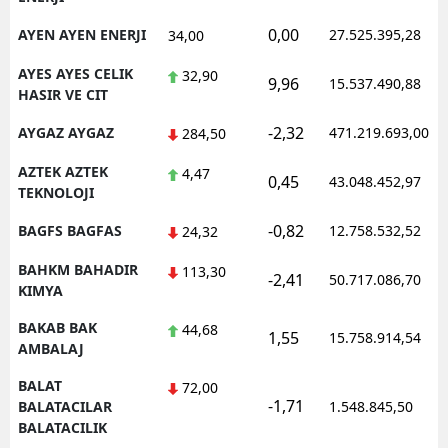
0,00
AYEN AYEN ENERJI
27.525.395,28
34,00
AYES AYES CELIK
32,90
9,96
15.537.490,88
HASIR VE CIT
-2,32
AYGAZ AYGAZ
471.219.693,00
284,50
AZTEK AZTEK
4,47
0,45
43.048.452,97
TEKNOLOJI
-0,82
BAGFS BAGFAS
12.758.532,52
24,32
BAHKM BAHADIR
113,30
-2,41
50.717.086,70
KIMYA
BAKAB BAK
44,68
1,55
15.758.914,54
AMBALAJ
BALAT
72,00
-1,71
BALATACILAR
1.548.845,50
BALATACILIK