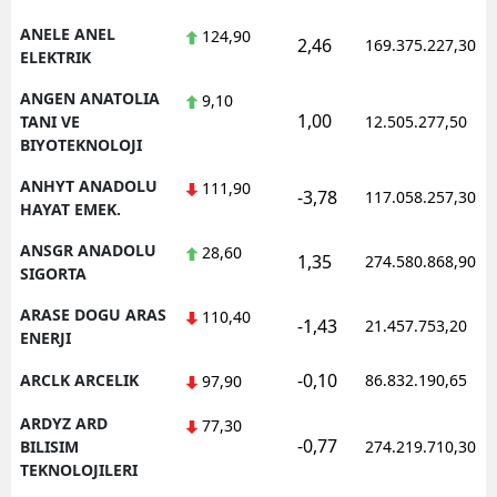
ANELE ANEL
124,90
2,46
169.375.227,30
ELEKTRIK
ANGEN ANATOLIA
9,10
1,00
TANI VE
12.505.277,50
BIYOTEKNOLOJI
ANHYT ANADOLU
111,90
-3,78
117.058.257,30
HAYAT EMEK.
ANSGR ANADOLU
28,60
1,35
274.580.868,90
SIGORTA
ARASE DOGU ARAS
110,40
-1,43
21.457.753,20
ENERJI
-0,10
ARCLK ARCELIK
86.832.190,65
97,90
ARDYZ ARD
77,30
-0,77
BILISIM
274.219.710,30
TEKNOLOJILERI