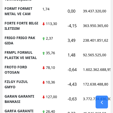
FORMT FORMET
1,74
0,00
39.437.320,00
METAL VE CAM
FORTE FORTE BILGI
113,30
-4,15
363.950.365,60
ILETISIM
FRIGO FRIGO PAK
2,37
3,49
238.401.851,62
GIDA
FRMPL FORMUL
35,76
1,48
92.565.525,00
PLASTIK VE METAL
FROTO FORD
78,10
-0,64
1.602.362.688,95
OTOSAN
FZLGY FUZUL
10,36
-4,43
172.638.488,80
GMYO
GARAN GARANTI
127,00
-0,63
3.772.734.436,30
BANKASI
GARFA GARANTI
26,40