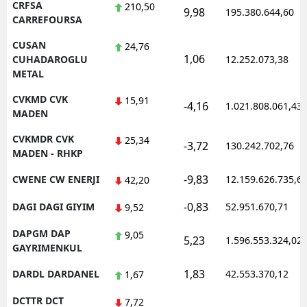
CRFSA
210,50
9,98
195.380.644,60
CARREFOURSA
CUSAN
24,76
1,06
CUHADAROGLU
12.252.073,38
METAL
CVKMD CVK
15,91
-4,16
1.021.808.061,43
MADEN
CVKMDR CVK
25,34
-3,72
130.242.702,76
MADEN - RHKP
-9,83
CWENE CW ENERJI
12.159.626.735,6
42,20
-0,83
DAGI DAGI GIYIM
52.951.670,71
9,52
DAPGM DAP
9,05
5,23
1.596.553.324,02
GAYRIMENKUL
1,83
DARDL DARDANEL
42.553.370,12
1,67
DCTTR DCT
7,72