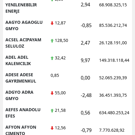
2,94
YENILENEBILIR
68.908.325,15
ENERJI
AAGYO AGAOGLU
12,87
-0,85
85.536.212,74
GMYO
ACSEL ACIPAYAM
128,50
2,47
26.128.191,00
SELULOZ
ADEL ADEL
32,42
9,97
149.318.118,44
KALEMCILIK
ADESE ADESE
0,85
0,00
52.065.239,39
GAYRIMENKUL
ADGYO ADRA
55,00
-2,48
36.451.393,75
GMYO
AEFES ANADOLU
21,58
0,56
634.480.253,24
EFES
AFYON AFYON
12,56
-0,79
7.770.628,92
CIMENTO