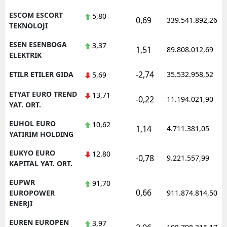
ESCOM ESCORT
5,80
0,69
339.541.892,26
TEKNOLOJI
ESEN ESENBOGA
3,37
1,51
89.808.012,69
ELEKTRIK
-2,74
ETILR ETILER GIDA
35.532.958,52
5,69
ETYAT EURO TREND
13,71
-0,22
11.194.021,90
YAT. ORT.
EUHOL EURO
10,62
1,14
4.711.381,05
YATIRIM HOLDING
EUKYO EURO
12,80
-0,78
9.221.557,99
KAPITAL YAT. ORT.
EUPWR
91,70
0,66
EUROPOWER
911.874.814,50
ENERJI
EUREN EUROPEN
3,97