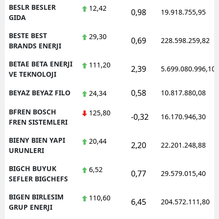
BESLR BESLER
12,42
0,98
19.918.755,95
GIDA
BESTE BEST
29,30
0,69
228.598.259,82
BRANDS ENERJI
BETAE BETA ENERJI
111,20
2,39
5.699.080.996,10
VE TEKNOLOJI
0,58
BEYAZ BEYAZ FILO
10.817.880,08
24,34
BFREN BOSCH
125,80
-0,32
16.170.946,30
FREN SISTEMLERI
BIENY BIEN YAPI
20,44
2,20
22.201.248,88
URUNLERI
BIGCH BUYUK
6,52
0,77
29.579.015,40
SEFLER BIGCHEFS
BIGEN BIRLESIM
110,60
6,45
204.572.111,80
GRUP ENERJI