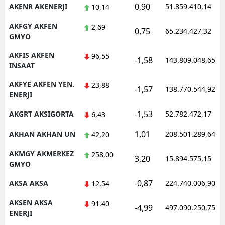
0,90
AKENR AKENERJI
51.859.410,14
10,14
AKFGY AKFEN
2,69
0,75
65.234.427,32
GMYO
AKFIS AKFEN
96,55
-1,58
143.809.048,65
INSAAT
AKFYE AKFEN YEN.
23,88
-1,57
138.770.544,92
ENERJI
-1,53
AKGRT AKSIGORTA
52.782.472,17
6,43
1,01
AKHAN AKHAN UN
208.501.289,64
42,20
AKMGY AKMERKEZ
258,00
3,20
15.894.575,15
GMYO
-0,87
AKSA AKSA
224.740.006,90
12,54
AKSEN AKSA
91,40
-4,99
497.090.250,75
ENERJI