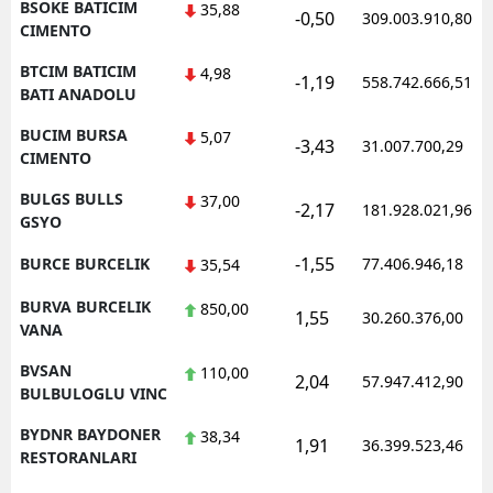
BSOKE BATICIM
35,88
-0,50
309.003.910,80
CIMENTO
BTCIM BATICIM
4,98
-1,19
558.742.666,51
BATI ANADOLU
BUCIM BURSA
5,07
-3,43
31.007.700,29
CIMENTO
BULGS BULLS
37,00
-2,17
181.928.021,96
GSYO
-1,55
BURCE BURCELIK
77.406.946,18
35,54
BURVA BURCELIK
850,00
1,55
30.260.376,00
VANA
BVSAN
110,00
2,04
57.947.412,90
BULBULOGLU VINC
BYDNR BAYDONER
38,34
1,91
36.399.523,46
RESTORANLARI