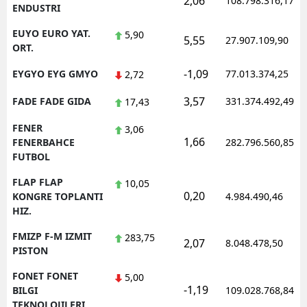
2,06
108.798.316,17
ENDUSTRI
EUYO EURO YAT.
5,90
5,55
27.907.109,90
ORT.
-1,09
EYGYO EYG GMYO
77.013.374,25
2,72
3,57
FADE FADE GIDA
331.374.492,49
17,43
FENER
3,06
1,66
FENERBAHCE
282.796.560,85
FUTBOL
FLAP FLAP
10,05
0,20
KONGRE TOPLANTI
4.984.490,46
HIZ.
FMIZP F-M IZMIT
283,75
2,07
8.048.478,50
PISTON
FONET FONET
5,00
-1,19
BILGI
109.028.768,84
TEKNOLOJILERI