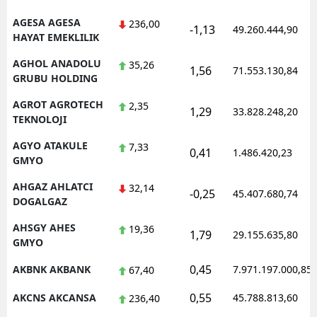
AGESA AGESA
236,00
-1,13
49.260.444,90
HAYAT EMEKLILIK
AGHOL ANADOLU
35,26
1,56
71.553.130,84
GRUBU HOLDING
AGROT AGROTECH
2,35
1,29
33.828.248,20
TEKNOLOJI
AGYO ATAKULE
7,33
0,41
1.486.420,23
GMYO
AHGAZ AHLATCI
32,14
-0,25
45.407.680,74
DOGALGAZ
AHSGY AHES
19,36
1,79
29.155.635,80
GMYO
0,45
AKBNK AKBANK
7.971.197.000,85
67,40
0,55
AKCNS AKCANSA
45.788.813,60
236,40