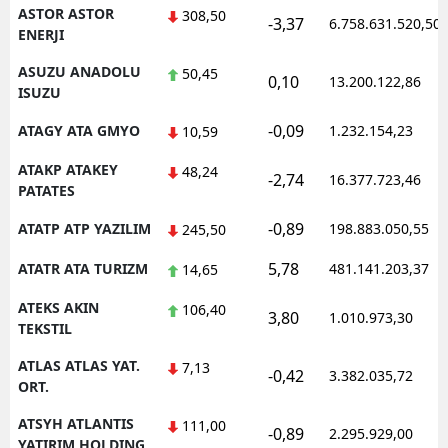
ASTOR ASTOR
308,50
-3,37
6.758.631.520,50
ENERJI
ASUZU ANADOLU
50,45
0,10
13.200.122,86
ISUZU
-0,09
ATAGY ATA GMYO
1.232.154,23
10,59
ATAKP ATAKEY
48,24
-2,74
16.377.723,46
PATATES
-0,89
ATATP ATP YAZILIM
198.883.050,55
245,50
5,78
ATATR ATA TURIZM
481.141.203,37
14,65
ATEKS AKIN
106,40
3,80
1.010.973,30
TEKSTIL
ATLAS ATLAS YAT.
7,13
-0,42
3.382.035,72
ORT.
ATSYH ATLANTIS
111,00
-0,89
2.295.929,00
YATIRIM HOLDING