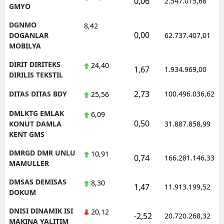
0,06
2.547.015,68
GMYO
DGNMO
8,42
0,00
DOGANLAR
62.737.407,01
MOBILYA
DIRIT DIRITEKS
24,40
1,67
1.934.969,00
DIRILIS TEKSTIL
2,73
DITAS DITAS BDY
100.496.036,62
25,56
DMLKTG EMLAK
6,09
0,50
KONUT DAMLA
31.887.858,99
KENT GMS
DMRGD DMR UNLU
10,91
0,74
166.281.146,33
MAMULLER
DMSAS DEMISAS
8,30
1,47
11.913.199,52
DOKUM
DNISI DINAMIK ISI
20,12
-2,52
20.720.268,32
MAKINA YALITIM