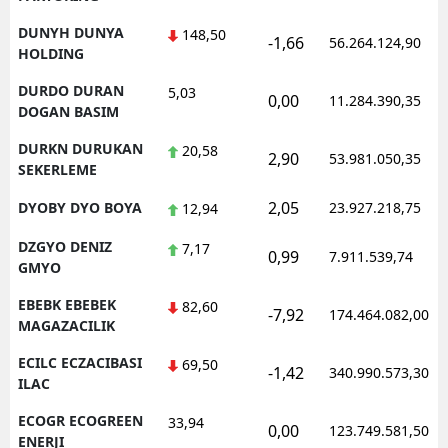
DUNYH DUNYA
148,50
-1,66
56.264.124,90
HOLDING
DURDO DURAN
5,03
0,00
11.284.390,35
DOGAN BASIM
DURKN DURUKAN
20,58
2,90
53.981.050,35
SEKERLEME
2,05
DYOBY DYO BOYA
23.927.218,75
12,94
DZGYO DENIZ
7,17
0,99
7.911.539,74
GMYO
EBEBK EBEBEK
82,60
-7,92
174.464.082,00
MAGAZACILIK
ECILC ECZACIBASI
69,50
-1,42
340.990.573,30
ILAC
ECOGR ECOGREEN
33,94
0,00
123.749.581,50
ENERJI