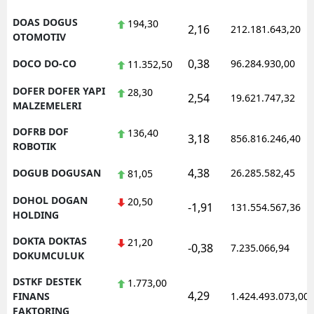
DOAS DOGUS
194,30
2,16
212.181.643,20
OTOMOTIV
0,38
DOCO DO-CO
96.284.930,00
11.352,50
DOFER DOFER YAPI
28,30
2,54
19.621.747,32
MALZEMELERI
DOFRB DOF
136,40
3,18
856.816.246,40
ROBOTIK
4,38
DOGUB DOGUSAN
26.285.582,45
81,05
DOHOL DOGAN
20,50
-1,91
131.554.567,36
HOLDING
DOKTA DOKTAS
21,20
-0,38
7.235.066,94
DOKUMCULUK
DSTKF DESTEK
1.773,00
4,29
FINANS
1.424.493.073,00
FAKTORING