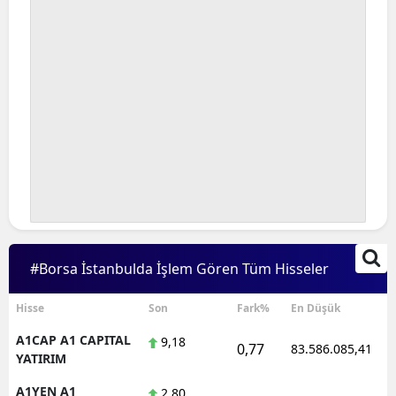
#Borsa İstanbulda İşlem Gören Tüm Hisseler
Hisse
Son
Fark%
En Düşük
A1CAP A1 CAPITAL
9,18
0,77
83.586.085,41
YATIRIM
A1YEN A1
2,80