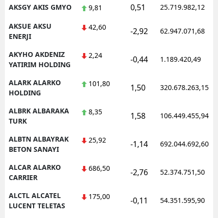
0,51
AKSGY AKIS GMYO
25.719.982,12
9,81
AKSUE AKSU
42,60
-2,92
62.947.071,68
ENERJI
AKYHO AKDENIZ
2,24
-0,44
1.189.420,49
YATIRIM HOLDING
ALARK ALARKO
101,80
1,50
320.678.263,15
HOLDING
ALBRK ALBARAKA
8,35
1,58
106.449.455,94
TURK
ALBTN ALBAYRAK
25,92
-1,14
692.044.692,60
BETON SANAYI
ALCAR ALARKO
686,50
-2,76
52.374.751,50
CARRIER
ALCTL ALCATEL
175,00
-0,11
54.351.595,90
LUCENT TELETAS