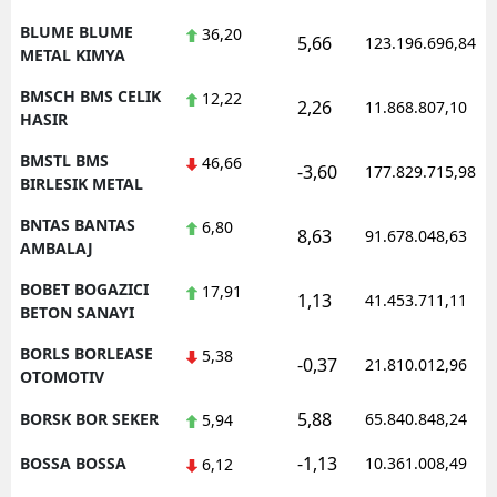
BLUME BLUME
36,20
5,66
123.196.696,84
METAL KIMYA
BMSCH BMS CELIK
12,22
2,26
11.868.807,10
HASIR
BMSTL BMS
46,66
-3,60
177.829.715,98
BIRLESIK METAL
BNTAS BANTAS
6,80
8,63
91.678.048,63
AMBALAJ
BOBET BOGAZICI
17,91
1,13
41.453.711,11
BETON SANAYI
BORLS BORLEASE
5,38
-0,37
21.810.012,96
OTOMOTIV
5,88
BORSK BOR SEKER
65.840.848,24
5,94
-1,13
BOSSA BOSSA
10.361.008,49
6,12