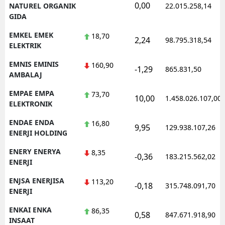
0,00
NATUREL ORGANIK
22.015.258,14
GIDA
EMKEL EMEK
18,70
2,24
98.795.318,54
ELEKTRIK
EMNIS EMINIS
160,90
-1,29
865.831,50
AMBALAJ
EMPAE EMPA
73,70
10,00
1.458.026.107,00
ELEKTRONIK
ENDAE ENDA
16,80
9,95
129.938.107,26
ENERJI HOLDING
ENERY ENERYA
8,35
-0,36
183.215.562,02
ENERJI
ENJSA ENERJISA
113,20
-0,18
315.748.091,70
ENERJI
ENKAI ENKA
86,35
0,58
847.671.918,90
INSAAT