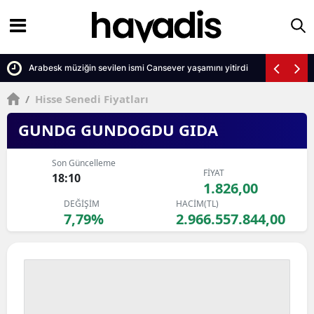
 tepki
Arabesk müziğin sevilen ismi Cansever yaşamını yitirdi
/
Hisse Senedi Fiyatları
GUNDG GUNDOGDU GIDA
Son Güncelleme
FİYAT
18:10
1.826,00
DEĞİŞİM
HACİM(TL)
7,79%
2.966.557.844,00