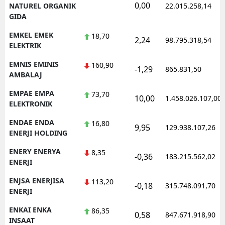
0,00
NATUREL ORGANIK
22.015.258,14
GIDA
EMKEL EMEK
18,70
2,24
98.795.318,54
ELEKTRIK
EMNIS EMINIS
160,90
-1,29
865.831,50
AMBALAJ
EMPAE EMPA
73,70
10,00
1.458.026.107,00
ELEKTRONIK
ENDAE ENDA
16,80
9,95
129.938.107,26
ENERJI HOLDING
ENERY ENERYA
8,35
-0,36
183.215.562,02
ENERJI
ENJSA ENERJISA
113,20
-0,18
315.748.091,70
ENERJI
ENKAI ENKA
86,35
0,58
847.671.918,90
INSAAT