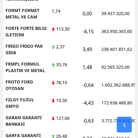
FORMT FORMET
1,74
0,00
39.437.320,00
METAL VE CAM
FORTE FORTE BILGI
113,30
-4,15
363.950.365,60
ILETISIM
FRIGO FRIGO PAK
2,37
3,49
238.401.851,62
GIDA
FRMPL FORMUL
35,76
1,48
92.565.525,00
PLASTIK VE METAL
FROTO FORD
78,10
-0,64
1.602.362.688,95
OTOSAN
FZLGY FUZUL
10,36
-4,43
172.638.488,80
GMYO
GARAN GARANTI
127,00
-0,63
3.772.734.436,30
BANKASI
GARFA GARANTI
26,40