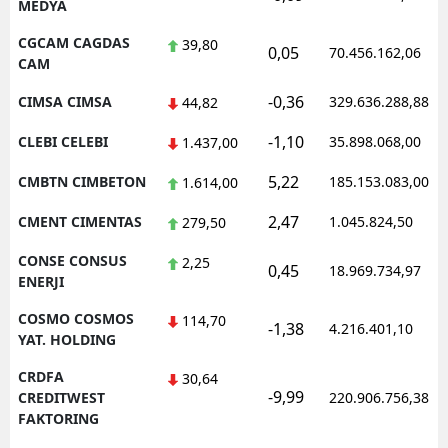
MEDYA
CGCAM CAGDAS
39,80
0,05
70.456.162,06
CAM
-0,36
CIMSA CIMSA
329.636.288,88
44,82
-1,10
CLEBI CELEBI
35.898.068,00
1.437,00
5,22
CMBTN CIMBETON
185.153.083,00
1.614,00
2,47
CMENT CIMENTAS
1.045.824,50
279,50
CONSE CONSUS
2,25
0,45
18.969.734,97
ENERJI
COSMO COSMOS
114,70
-1,38
4.216.401,10
YAT. HOLDING
CRDFA
30,64
-9,99
CREDITWEST
220.906.756,38
FAKTORING