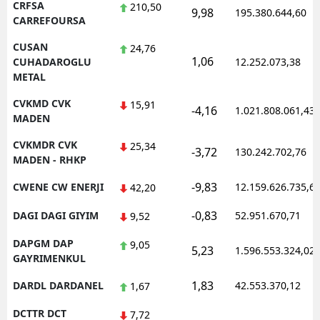
CRFSA
210,50
9,98
195.380.644,60
CARREFOURSA
CUSAN
24,76
1,06
CUHADAROGLU
12.252.073,38
METAL
CVKMD CVK
15,91
-4,16
1.021.808.061,43
MADEN
CVKMDR CVK
25,34
-3,72
130.242.702,76
MADEN - RHKP
-9,83
CWENE CW ENERJI
12.159.626.735,6
42,20
-0,83
DAGI DAGI GIYIM
52.951.670,71
9,52
DAPGM DAP
9,05
5,23
1.596.553.324,02
GAYRIMENKUL
1,83
DARDL DARDANEL
42.553.370,12
1,67
DCTTR DCT
7,72