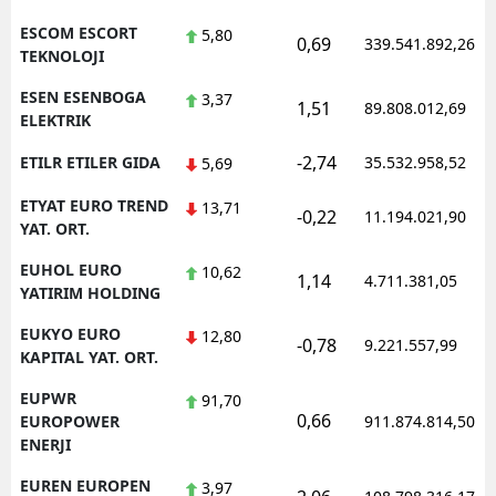
ESCOM ESCORT
5,80
0,69
339.541.892,26
TEKNOLOJI
ESEN ESENBOGA
3,37
1,51
89.808.012,69
ELEKTRIK
-2,74
ETILR ETILER GIDA
35.532.958,52
5,69
ETYAT EURO TREND
13,71
-0,22
11.194.021,90
YAT. ORT.
EUHOL EURO
10,62
1,14
4.711.381,05
YATIRIM HOLDING
EUKYO EURO
12,80
-0,78
9.221.557,99
KAPITAL YAT. ORT.
EUPWR
91,70
0,66
EUROPOWER
911.874.814,50
ENERJI
EUREN EUROPEN
3,97