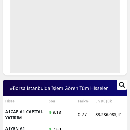
#Borsa İstanbulda İşlem Gören Tüm Hisseler
Hisse
Son
Fark%
En Düşük
A1CAP A1 CAPITAL
9,18
0,77
83.586.085,41
YATIRIM
A1YEN A1
2,80