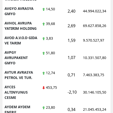
AVGYO AVRASYA
14,50
2,40
44.994.022,34
GMYO
AVHOL AVRUPA
39,68
2,69
69.627.858,26
YATIRIM HOLDING
AVOD A.V.O.D GIDA
3,83
1,59
9.570.527,97
VE TARIM
AVPGY
51,80
1,07
AVRUPAKENT
10.331.507,80
GMYO
AVTUR AVRASYA
12,74
0,71
7.463.383,75
PETROL VE TUR.
AYCES
453,75
-2,10
ALTINYUNUS
30.146.105,50
CESME
AYDEM AYDEM
23,80
0,34
21.045.453,24
ENERJI