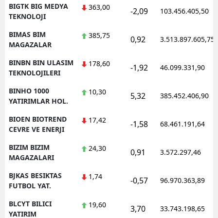
BIGTK BIG MEDYA
363,00
-2,09
103.456.405,50
TEKNOLOJI
BIMAS BIM
385,75
0,92
3.513.897.605,75
MAGAZALAR
BINBN BIN ULASIM
178,60
-1,92
46.099.331,90
TEKNOLOJILERI
BINHO 1000
10,30
5,32
385.452.406,90
YATIRIMLAR HOL.
BIOEN BIOTREND
17,42
-1,58
68.461.191,64
CEVRE VE ENERJI
BIZIM BIZIM
24,30
0,91
3.572.297,46
MAGAZALARI
BJKAS BESIKTAS
1,74
-0,57
96.970.363,89
FUTBOL YAT.
BLCYT BILICI
19,60
3,70
33.743.198,65
YATIRIM