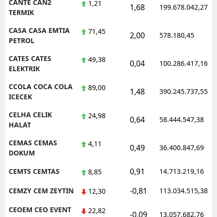
CANTE CAN2
1,21
1,68
199.678.042,27
TERMIK
CASA CASA EMTIA
71,45
2,00
578.180,45
PETROL
CATES CATES
49,38
0,04
100.286.417,16
ELEKTRIK
CCOLA COCA COLA
89,00
1,48
390.245.737,55
ICECEK
CELHA CELIK
24,98
0,64
58.444.547,38
HALAT
CEMAS CEMAS
4,11
0,49
36.400.847,69
DOKUM
0,91
CEMTS CEMTAS
14.713.219,16
8,85
-0,81
CEMZY CEM ZEYTIN
113.034.515,38
12,30
CEOEM CEO EVENT
22,82
-0,09
13.057.682,76