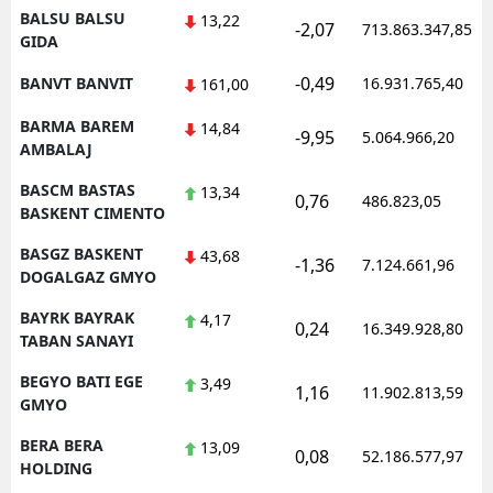
BALSU BALSU
13,22
-2,07
713.863.347,85
GIDA
-0,49
BANVT BANVIT
16.931.765,40
161,00
BARMA BAREM
14,84
-9,95
5.064.966,20
AMBALAJ
BASCM BASTAS
13,34
0,76
486.823,05
BASKENT CIMENTO
BASGZ BASKENT
43,68
-1,36
7.124.661,96
DOGALGAZ GMYO
BAYRK BAYRAK
4,17
0,24
16.349.928,80
TABAN SANAYI
BEGYO BATI EGE
3,49
1,16
11.902.813,59
GMYO
BERA BERA
13,09
0,08
52.186.577,97
HOLDING