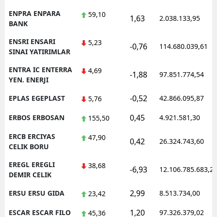
ENPRA ENPARA
59,10
1,63
2.038.133,95
BANK
ENSRI ENSARI
5,23
-0,76
114.680.039,61
SINAI YATIRIMLAR
ENTRA IC ENTERRA
4,69
-1,88
97.851.774,54
YEN. ENERJI
-0,52
EPLAS EGEPLAST
42.866.095,87
5,76
0,45
ERBOS ERBOSAN
4.921.581,30
155,50
ERCB ERCIYAS
47,90
0,42
26.324.743,60
CELIK BORU
EREGL EREGLI
38,68
-6,93
12.106.785.683,2
DEMIR CELIK
2,99
ERSU ERSU GIDA
8.513.734,00
23,42
1,20
ESCAR ESCAR FILO
97.326.379,02
45,36