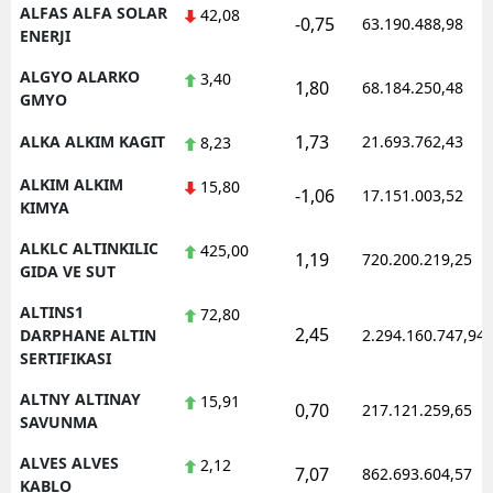
ALFAS ALFA SOLAR
42,08
-0,75
63.190.488,98
ENERJI
ALGYO ALARKO
3,40
1,80
68.184.250,48
GMYO
1,73
ALKA ALKIM KAGIT
21.693.762,43
8,23
ALKIM ALKIM
15,80
-1,06
17.151.003,52
KIMYA
ALKLC ALTINKILIC
425,00
1,19
720.200.219,25
GIDA VE SUT
ALTINS1
72,80
2,45
DARPHANE ALTIN
2.294.160.747,94
SERTIFIKASI
ALTNY ALTINAY
15,91
0,70
217.121.259,65
SAVUNMA
ALVES ALVES
2,12
7,07
862.693.604,57
KABLO