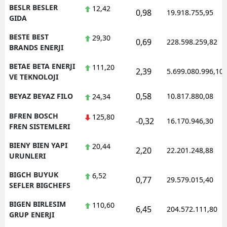
BESLR BESLER
12,42
0,98
19.918.755,95
GIDA
BESTE BEST
29,30
0,69
228.598.259,82
BRANDS ENERJI
BETAE BETA ENERJI
111,20
2,39
5.699.080.996,10
VE TEKNOLOJI
0,58
BEYAZ BEYAZ FILO
10.817.880,08
24,34
BFREN BOSCH
125,80
-0,32
16.170.946,30
FREN SISTEMLERI
BIENY BIEN YAPI
20,44
2,20
22.201.248,88
URUNLERI
BIGCH BUYUK
6,52
0,77
29.579.015,40
SEFLER BIGCHEFS
BIGEN BIRLESIM
110,60
6,45
204.572.111,80
GRUP ENERJI