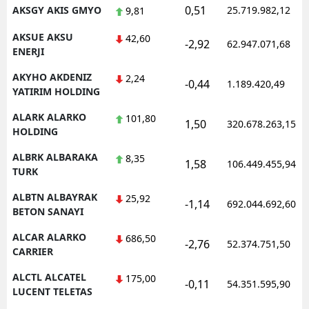
0,51
AKSGY AKIS GMYO
25.719.982,12
9,81
AKSUE AKSU
42,60
-2,92
62.947.071,68
ENERJI
AKYHO AKDENIZ
2,24
-0,44
1.189.420,49
YATIRIM HOLDING
ALARK ALARKO
101,80
1,50
320.678.263,15
HOLDING
ALBRK ALBARAKA
8,35
1,58
106.449.455,94
TURK
ALBTN ALBAYRAK
25,92
-1,14
692.044.692,60
BETON SANAYI
ALCAR ALARKO
686,50
-2,76
52.374.751,50
CARRIER
ALCTL ALCATEL
175,00
-0,11
54.351.595,90
LUCENT TELETAS