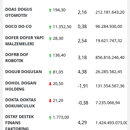
DOAS DOGUS
194,30
2,16
212.181.643,20
OTOMOTIV
0,38
DOCO DO-CO
96.284.930,00
11.352,50
DOFER DOFER YAPI
28,30
2,54
19.621.747,32
MALZEMELERI
DOFRB DOF
136,40
3,18
856.816.246,40
ROBOTIK
4,38
DOGUB DOGUSAN
26.285.582,45
81,05
DOHOL DOGAN
20,50
-1,91
131.554.567,36
HOLDING
DOKTA DOKTAS
21,20
-0,38
7.235.066,94
DOKUMCULUK
DSTKF DESTEK
1.773,00
4,29
FINANS
1.424.493.073,00
FAKTORING