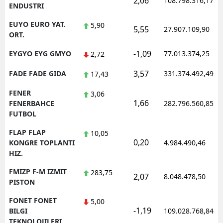
2,06
108.798.316,17
ENDUSTRI
EUYO EURO YAT.
5,90
5,55
27.907.109,90
ORT.
-1,09
EYGYO EYG GMYO
77.013.374,25
2,72
3,57
FADE FADE GIDA
331.374.492,49
17,43
FENER
3,06
1,66
FENERBAHCE
282.796.560,85
FUTBOL
FLAP FLAP
10,05
0,20
KONGRE TOPLANTI
4.984.490,46
HIZ.
FMIZP F-M IZMIT
283,75
2,07
8.048.478,50
PISTON
FONET FONET
5,00
-1,19
BILGI
109.028.768,84
TEKNOLOJILERI