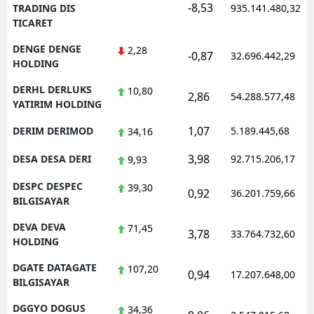
-8,53
TRADING DIS
935.141.480,32
TICARET
DENGE DENGE
2,28
-0,87
32.696.442,29
HOLDING
DERHL DERLUKS
10,80
2,86
54.288.577,48
YATIRIM HOLDING
1,07
DERIM DERIMOD
5.189.445,68
34,16
3,98
DESA DESA DERI
92.715.206,17
9,93
DESPC DESPEC
39,30
0,92
36.201.759,66
BILGISAYAR
DEVA DEVA
71,45
3,78
33.764.732,60
HOLDING
DGATE DATAGATE
107,20
0,94
17.207.648,00
BILGISAYAR
DGGYO DOGUS
34,36