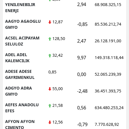
2,94
YENILENEBILIR
68.908.325,15
ENERJI
AAGYO AGAOGLU
12,87
-0,85
85.536.212,74
GMYO
ACSEL ACIPAYAM
128,50
2,47
26.128.191,00
SELULOZ
ADEL ADEL
32,42
9,97
149.318.118,44
KALEMCILIK
ADESE ADESE
0,85
0,00
52.065.239,39
GAYRIMENKUL
ADGYO ADRA
55,00
-2,48
36.451.393,75
GMYO
AEFES ANADOLU
21,58
0,56
634.480.253,24
EFES
AFYON AFYON
12,56
-0,79
7.770.628,92
CIMENTO