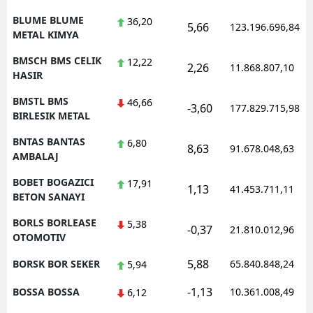
BLUME BLUME
36,20
5,66
123.196.696,84
METAL KIMYA
BMSCH BMS CELIK
12,22
2,26
11.868.807,10
HASIR
BMSTL BMS
46,66
-3,60
177.829.715,98
BIRLESIK METAL
BNTAS BANTAS
6,80
8,63
91.678.048,63
AMBALAJ
BOBET BOGAZICI
17,91
1,13
41.453.711,11
BETON SANAYI
BORLS BORLEASE
5,38
-0,37
21.810.012,96
OTOMOTIV
5,88
BORSK BOR SEKER
65.840.848,24
5,94
-1,13
BOSSA BOSSA
10.361.008,49
6,12