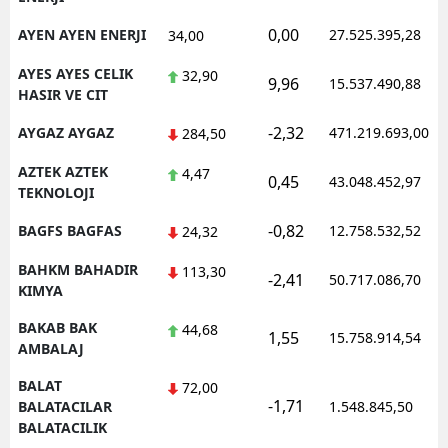
0,00
AYEN AYEN ENERJI
27.525.395,28
34,00
AYES AYES CELIK
32,90
9,96
15.537.490,88
HASIR VE CIT
-2,32
AYGAZ AYGAZ
471.219.693,00
284,50
AZTEK AZTEK
4,47
0,45
43.048.452,97
TEKNOLOJI
-0,82
BAGFS BAGFAS
12.758.532,52
24,32
BAHKM BAHADIR
113,30
-2,41
50.717.086,70
KIMYA
BAKAB BAK
44,68
1,55
15.758.914,54
AMBALAJ
BALAT
72,00
-1,71
BALATACILAR
1.548.845,50
BALATACILIK