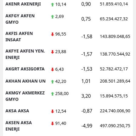
0,90
AKENR AKENERJI
51.859.410,14
10,14
AKFGY AKFEN
2,69
0,75
65.234.427,32
GMYO
AKFIS AKFEN
96,55
-1,58
143.809.048,65
INSAAT
AKFYE AKFEN YEN.
23,88
-1,57
138.770.544,92
ENERJI
-1,53
AKGRT AKSIGORTA
52.782.472,17
6,43
1,01
AKHAN AKHAN UN
208.501.289,64
42,20
AKMGY AKMERKEZ
258,00
3,20
15.894.575,15
GMYO
-0,87
AKSA AKSA
224.740.006,90
12,54
AKSEN AKSA
91,40
-4,99
497.090.250,75
ENERJI