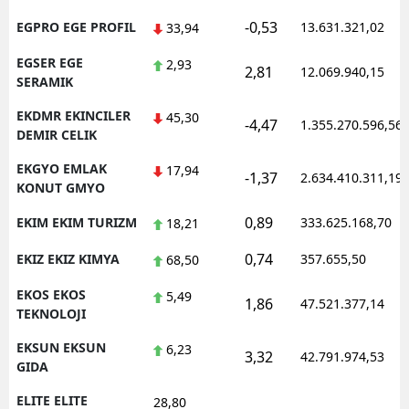
-0,53
EGPRO EGE PROFIL
13.631.321,02
33,94
EGSER EGE
2,93
2,81
12.069.940,15
SERAMIK
EKDMR EKINCILER
45,30
-4,47
1.355.270.596,56
DEMIR CELIK
EKGYO EMLAK
17,94
-1,37
2.634.410.311,19
KONUT GMYO
0,89
EKIM EKIM TURIZM
333.625.168,70
18,21
0,74
EKIZ EKIZ KIMYA
357.655,50
68,50
EKOS EKOS
5,49
1,86
47.521.377,14
TEKNOLOJI
EKSUN EKSUN
6,23
3,32
42.791.974,53
GIDA
ELITE ELITE
28,80