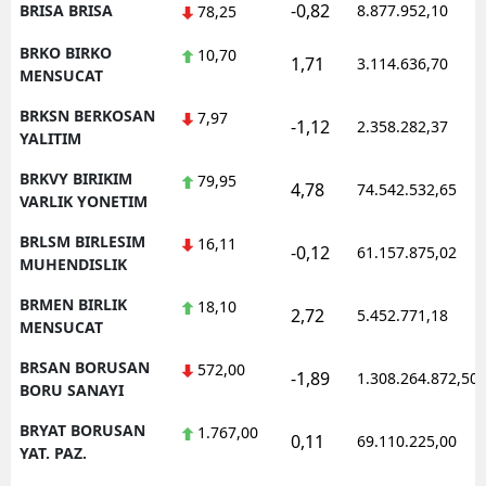
-0,82
BRISA BRISA
8.877.952,10
78,25
BRKO BIRKO
10,70
1,71
3.114.636,70
MENSUCAT
BRKSN BERKOSAN
7,97
-1,12
2.358.282,37
YALITIM
BRKVY BIRIKIM
79,95
4,78
74.542.532,65
VARLIK YONETIM
BRLSM BIRLESIM
16,11
-0,12
61.157.875,02
MUHENDISLIK
BRMEN BIRLIK
18,10
2,72
5.452.771,18
MENSUCAT
BRSAN BORUSAN
572,00
-1,89
1.308.264.872,50
BORU SANAYI
BRYAT BORUSAN
1.767,00
0,11
69.110.225,00
YAT. PAZ.