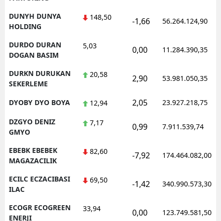
DUNYH DUNYA
148,50
-1,66
56.264.124,90
HOLDING
DURDO DURAN
5,03
0,00
11.284.390,35
DOGAN BASIM
DURKN DURUKAN
20,58
2,90
53.981.050,35
SEKERLEME
2,05
DYOBY DYO BOYA
23.927.218,75
12,94
DZGYO DENIZ
7,17
0,99
7.911.539,74
GMYO
EBEBK EBEBEK
82,60
-7,92
174.464.082,00
MAGAZACILIK
ECILC ECZACIBASI
69,50
-1,42
340.990.573,30
ILAC
ECOGR ECOGREEN
33,94
0,00
123.749.581,50
ENERJI