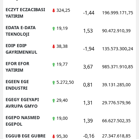
ECZYT ECZACIBASI
324,25
-1,44
196.999.171,75
YATIRIM
EDATA E-DATA
19,19
1,53
90.472.910,39
TEKNOLOJI
EDIP EDIP
38,38
-1,94
135.573.300,24
GAYRIMENKUL
EFOR EFOR
19,77
3,67
985.371.910,85
YATIRIM
EGEEN EGE
5.272,50
0,81
39.131.285,00
ENDUSTRI
EGEGY EGEYAPI
29,40
1,31
29.776.579,96
AVRUPA GMYO
EGEPO NASMED
19,00
1,39
66.627.502,35
EGEPOL
-0,16
EGGUB EGE GUBRE
27.347.618,85
95,30