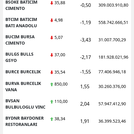
BSOKE BATICIM
35,88
-0,50
309.003.910,80
CIMENTO
BTCIM BATICIM
4,98
-1,19
558.742.666,51
BATI ANADOLU
BUCIM BURSA
5,07
-3,43
31.007.700,29
CIMENTO
BULGS BULLS
37,00
-2,17
181.928.021,96
GSYO
-1,55
BURCE BURCELIK
77.406.946,18
35,54
BURVA BURCELIK
850,00
1,55
30.260.376,00
VANA
BVSAN
110,00
2,04
57.947.412,90
BULBULOGLU VINC
BYDNR BAYDONER
38,34
1,91
36.399.523,46
RESTORANLARI