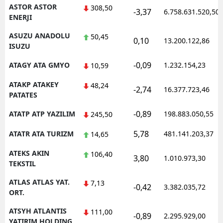
ASTOR ASTOR
308,50
-3,37
6.758.631.520,50
ENERJI
ASUZU ANADOLU
50,45
0,10
13.200.122,86
ISUZU
-0,09
ATAGY ATA GMYO
1.232.154,23
10,59
ATAKP ATAKEY
48,24
-2,74
16.377.723,46
PATATES
-0,89
ATATP ATP YAZILIM
198.883.050,55
245,50
5,78
ATATR ATA TURIZM
481.141.203,37
14,65
ATEKS AKIN
106,40
3,80
1.010.973,30
TEKSTIL
ATLAS ATLAS YAT.
7,13
-0,42
3.382.035,72
ORT.
ATSYH ATLANTIS
111,00
-0,89
2.295.929,00
YATIRIM HOLDING