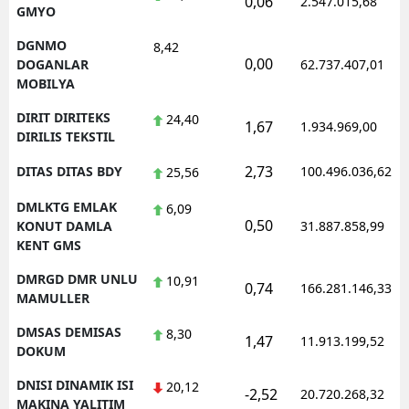
0,06
2.547.015,68
GMYO
DGNMO
8,42
0,00
DOGANLAR
62.737.407,01
MOBILYA
DIRIT DIRITEKS
24,40
1,67
1.934.969,00
DIRILIS TEKSTIL
2,73
DITAS DITAS BDY
100.496.036,62
25,56
DMLKTG EMLAK
6,09
0,50
KONUT DAMLA
31.887.858,99
KENT GMS
DMRGD DMR UNLU
10,91
0,74
166.281.146,33
MAMULLER
DMSAS DEMISAS
8,30
1,47
11.913.199,52
DOKUM
DNISI DINAMIK ISI
20,12
-2,52
20.720.268,32
MAKINA YALITIM