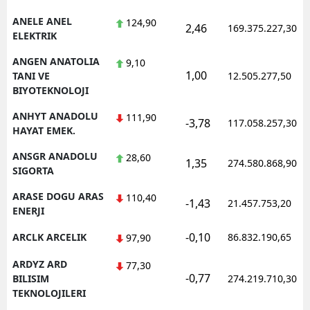
ANELE ANEL
124,90
2,46
169.375.227,30
ELEKTRIK
ANGEN ANATOLIA
9,10
1,00
TANI VE
12.505.277,50
BIYOTEKNOLOJI
ANHYT ANADOLU
111,90
-3,78
117.058.257,30
HAYAT EMEK.
ANSGR ANADOLU
28,60
1,35
274.580.868,90
SIGORTA
ARASE DOGU ARAS
110,40
-1,43
21.457.753,20
ENERJI
-0,10
ARCLK ARCELIK
86.832.190,65
97,90
ARDYZ ARD
77,30
-0,77
BILISIM
274.219.710,30
TEKNOLOJILERI