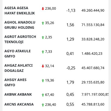
AGESA AGESA
236,00
-1,13
49.260.444,90
HAYAT EMEKLILIK
AGHOL ANADOLU
35,26
1,56
71.553.130,84
GRUBU HOLDING
AGROT AGROTECH
2,35
1,29
33.828.248,20
TEKNOLOJI
AGYO ATAKULE
7,33
0,41
1.486.420,23
GMYO
AHGAZ AHLATCI
32,14
-0,25
45.407.680,74
DOGALGAZ
AHSGY AHES
19,36
1,79
29.155.635,80
GMYO
0,45
AKBNK AKBANK
7.971.197.000,85
67,40
0,55
AKCNS AKCANSA
45.788.813,60
236,40