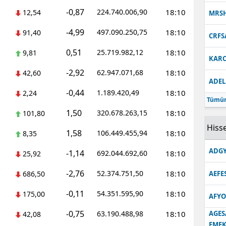
-0,87
224.740.006,90
18:10
12,54
MRS
-4,99
497.090.250,75
18:10
91,40
CRFS
0,51
25.719.982,12
18:10
9,81
KARC
-2,92
62.947.071,68
18:10
42,60
ADEL
-0,44
1.189.420,49
18:10
2,24
Tümün
1,50
320.678.263,15
18:10
101,80
Hisse
1,58
106.449.455,94
18:10
8,35
ADGY
-1,14
692.044.692,60
18:10
25,92
-2,76
52.374.751,50
18:10
686,50
AEFE
-0,11
54.351.595,90
18:10
175,00
AFYO
-0,75
63.190.488,98
18:10
AGES
42,08
EMEK