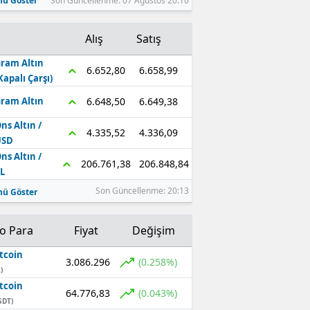
ü Göster
Son Güncellenme: 07 Ağustos 20:10
Alış
Satış
ram Altın
6.658,99
6.652,80
Kapalı Çarşı)
6.649,38
6.648,50
ram Altın
ns Altın /
4.336,09
4.335,52
USD
ns Altın /
206.848,84
206.761,38
L
Son Güncellenme: 20:13
ü Göster
to Para
Fiyat
Değişim
tcoin
3.086.296
(0.258%)
)
tcoin
64.776,83
(0.043%)
SDT)