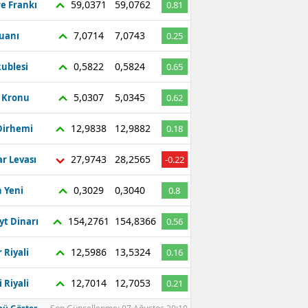
59,0371
59,0762
re Frankı
0.81
7,0714
7,0743
Yuanı
0.25
0,5822
0,5824
ublesi
0.65
5,0307
5,0345
ç Kronu
0.62
12,9838
12,9882
Dirhemi
0.18
27,9743
28,2565
r Levası
-0.22
0,3029
0,3040
 Yeni
0.8
154,2761
154,8366
yt Dinarı
0.56
12,5986
13,5324
 Riyali
0.16
12,7014
12,7053
 Riyali
0.21