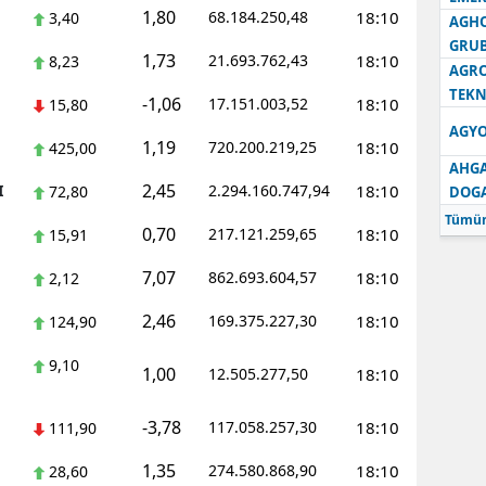
1,80
68.184.250,48
18:10
3,40
AGH
GRU
1,73
21.693.762,43
18:10
8,23
AGRO
TEKN
-1,06
17.151.003,52
18:10
15,80
AGYO
1,19
720.200.219,25
18:10
425,00
AHGA
2,45
I
2.294.160.747,94
18:10
72,80
DOG
Tümün
0,70
217.121.259,65
18:10
15,91
7,07
862.693.604,57
18:10
2,12
2,46
169.375.227,30
18:10
124,90
9,10
1,00
12.505.277,50
18:10
-3,78
117.058.257,30
18:10
111,90
1,35
274.580.868,90
18:10
28,60