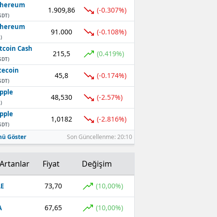
thereum
1.909,86
(-0.307%)
SDT)
thereum
91.000
(-0.108%)
)
tcoin Cash
215,5
(0.419%)
SDT)
tecoin
45,8
(-0.174%)
SDT)
pple
48,530
(-2.57%)
)
pple
1,0182
(-2.816%)
SDT)
ü Göster
Son Güncellenme: 20:10
Artanlar
Fiyat
Değişim
73,70
(10,00%)
E
67,65
(10,00%)
A