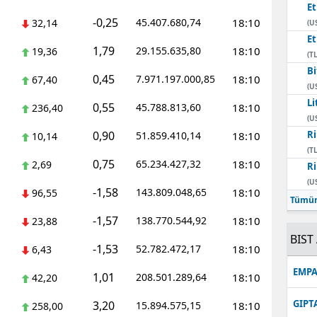
E
-0,25
45.407.680,74
18:10
32,14
(U
E
1,79
29.155.635,80
18:10
19,36
(TL
Bi
0,45
7.971.197.000,85
18:10
67,40
(U
Li
0,55
45.788.813,60
18:10
236,40
(U
0,90
Ri
51.859.410,14
18:10
10,14
(TL
0,75
65.234.427,32
18:10
2,69
Ri
(U
-1,58
143.809.048,65
18:10
96,55
Tümün
-1,57
138.770.544,92
18:10
23,88
BIST 
-1,53
52.782.472,17
18:10
6,43
EMPA
1,01
208.501.289,64
18:10
42,20
GIPT
3,20
15.894.575,15
18:10
258,00