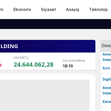
em
Ekonomi
Siyaset
Asayiş
Teknoloji
OLDING
Dövi
Amer
HACİM(TL)
Dolar
Son Güncelleme
%
24.644.062,28
18:10
Euro
İngili
Avus
Dolar
Kana