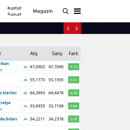
Kültür
Magazin
Sanat
34 yıllık evlat özlemi muc
z
Alış
Satış
Fark
ikan
47,6902
47,7040
0.15
ı
55,1773
55,1935
0.31
64,3993
64,4478
z Sterlini
0.39
tralya
33,6933
33,7168
0.64
ı
34,2211
34,2378
da Doları
0.78