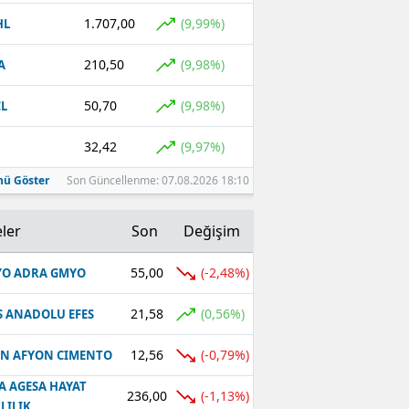
1.707,00
(9,99%)
HL
210,50
(9,98%)
A
50,70
(9,98%)
L
32,42
(9,97%)
ü Göster
Son Güncellenme: 07.08.2026 18:10
ler
Son
Değişim
55,00
(-2,48%)
O ADRA GMYO
21,58
(0,56%)
S ANADOLU EFES
12,56
(-0,79%)
N AFYON CIMENTO
A AGESA HAYAT
236,00
(-1,13%)
LILIK