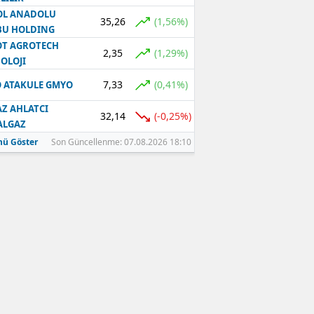
OL ANADOLU
35,26
(1,56%)
BU HOLDING
T AGROTECH
2,35
(1,29%)
OLOJI
7,33
(0,41%)
 ATAKULE GMYO
Z AHLATCI
32,14
(-0,25%)
ALGAZ
ü Göster
Son Güncellenme: 07.08.2026 18:10