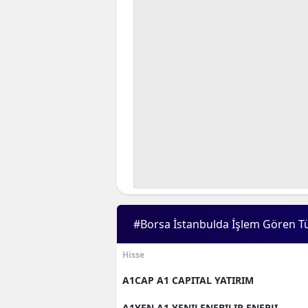
#Borsa İstanbulda İşlem Gören T
Hisse
A1CAP A1 CAPITAL YATIRIM
A1YEN A1 YENILENEBILIR ENERJI