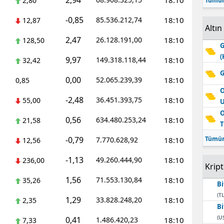
2,94
18:10
2,80
Tümün
-0,85
85.536.212,74
18:10
12,87
Altın
2,47
26.128.191,00
18:10
128,50
G
(
9,97
149.318.118,44
18:10
32,42
G
0,00
52.065.239,39
18:10
0,85
O
-2,48
36.451.393,75
18:10
55,00
O
0,56
634.480.253,24
18:10
21,58
T
-0,79
Tümün
7.770.628,92
18:10
12,56
-1,13
49.260.444,90
18:10
236,00
Krip
1,56
71.553.130,84
18:10
35,26
Bi
(TL
1,29
33.828.248,20
18:10
2,35
Bi
(U
0,41
1.486.420,23
18:10
7,33