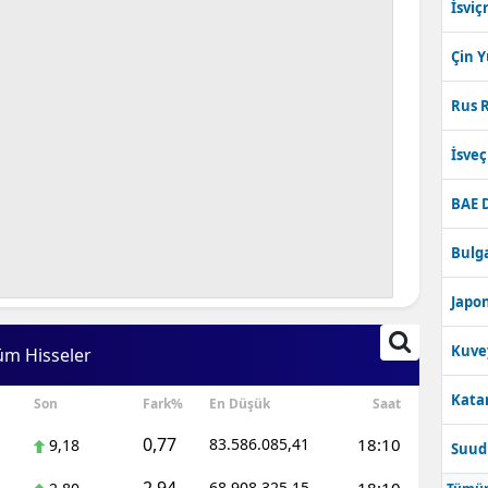
İsviç
Çin 
Rus R
İsve
BAE 
Bulga
Japon
Kuve
üm Hisseler
Katar
Son
Fark%
En Düşük
Saat
0,77
83.586.085,41
18:10
9,18
Suudi
68.908.325,15