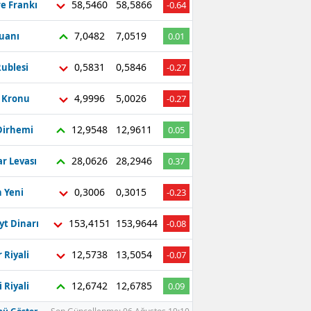
58,5460
58,5866
re Frankı
-0.64
7,0482
7,0519
Yuanı
0.01
0,5831
0,5846
ublesi
-0.27
4,9996
5,0026
ç Kronu
-0.27
12,9548
12,9611
Dirhemi
0.05
28,0626
28,2946
r Levası
0.37
0,3006
0,3015
 Yeni
-0.23
153,4151
153,9644
yt Dinarı
-0.08
12,5738
13,5054
 Riyali
-0.07
12,6742
12,6785
 Riyali
0.09