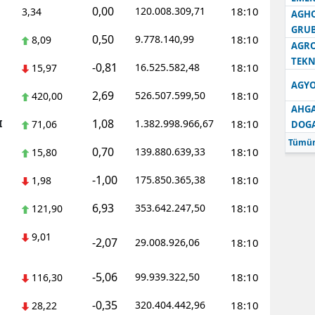
0,00
120.008.309,71
18:10
3,34
AGH
GRU
0,50
9.778.140,99
18:10
8,09
AGRO
TEKN
-0,81
16.525.582,48
18:10
15,97
AGYO
2,69
526.507.599,50
18:10
420,00
AHGA
1,08
I
1.382.998.966,67
18:10
71,06
DOG
Tümün
0,70
139.880.639,33
18:10
15,80
-1,00
175.850.365,38
18:10
1,98
6,93
353.642.247,50
18:10
121,90
9,01
-2,07
29.008.926,06
18:10
-5,06
99.939.322,50
18:10
116,30
-0,35
320.404.442,96
18:10
28,22