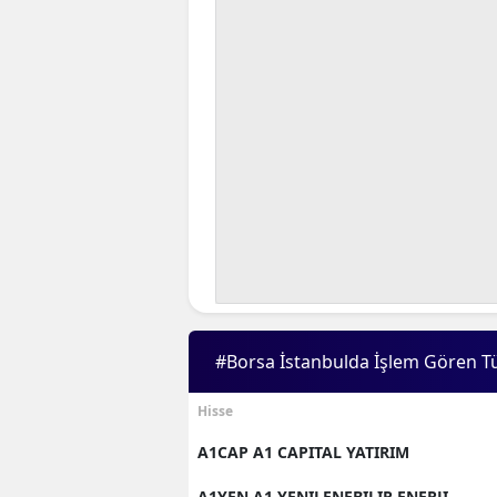
#Borsa İstanbulda İşlem Gören T
Hisse
A1CAP A1 CAPITAL YATIRIM
A1YEN A1 YENILENEBILIR ENERJI