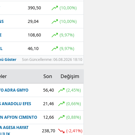
390,50
(10,00%)
T
29,04
(10,00%)
NS
108,60
(9,97%)
E
46,10
(9,97%)
L
ü Göster
Son Güncellenme: 06.08.2026 18:10
ler
Son
Değişim
56,40
(2,45%)
O ADRA GMYO
21,46
(0,66%)
S ANADOLU EFES
12,66
(0,88%)
N AFYON CIMENTO
A AGESA HAYAT
238,70
(-2,41%)
LILIK