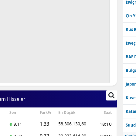
İsviç
Çin 
Rus R
İsve
BAE 
Bulga
Japon
Kuve
üm Hisseler
Katar
Son
Fark%
En Düşük
Saat
1,33
58.306.130,60
18:10
9,11
Suudi
39.223.614,80