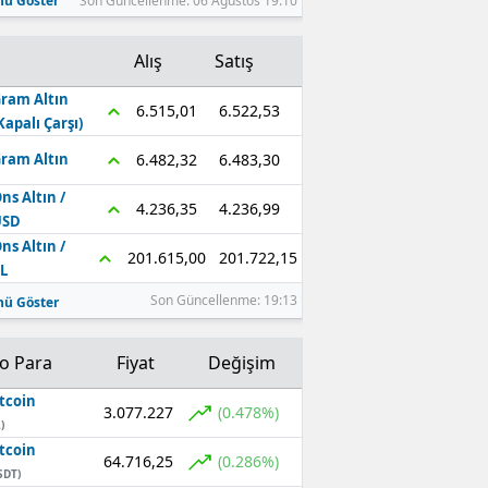
ü Göster
Son Güncellenme: 06 Ağustos 19:10
Alış
Satış
ram Altın
6.522,53
6.515,01
Kapalı Çarşı)
6.483,30
6.482,32
ram Altın
ns Altın /
4.236,99
4.236,35
USD
ns Altın /
201.722,15
201.615,00
L
Son Güncellenme: 19:13
ü Göster
to Para
Fiyat
Değişim
tcoin
3.077.227
(0.478%)
)
tcoin
64.716,25
(0.286%)
SDT)