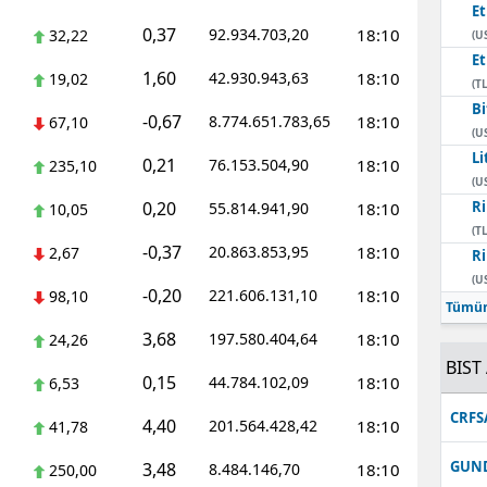
E
0,37
92.934.703,20
18:10
32,22
(U
E
1,60
42.930.943,63
18:10
19,02
(TL
Bi
-0,67
8.774.651.783,65
18:10
67,10
(U
Li
0,21
76.153.504,90
18:10
235,10
(U
0,20
Ri
55.814.941,90
18:10
10,05
(TL
-0,37
20.863.853,95
18:10
2,67
Ri
(U
-0,20
221.606.131,10
18:10
98,10
Tümün
3,68
197.580.404,64
18:10
24,26
BIST 
0,15
44.784.102,09
18:10
6,53
CRFS
4,40
201.564.428,42
18:10
41,78
GUN
3,48
8.484.146,70
18:10
250,00