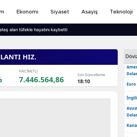
em
Ekonomi
Siyaset
Asayiş
Teknoloji
teş alan tüfekle hayatını kaybetti
LANTI HIZ.
Dövi
Amer
HACİM(TL)
Dolar
Son Güncelleme
%
7.446.564,86
18:10
Euro
İngili
Avus
Dolar
Kana