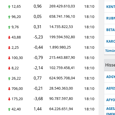
0,96
269.429.610,03
18:10
12,65
KEN
0,05
658.741.196,10
18:10
96,20
RUB
0,31
14.735.822,53
18:10
9,76
BETA
-5,23
199.594.592,80
18:10
43,88
KARC
-0,44
1.890.980,25
18:10
2,25
Tümün
-0,79
215.443.887,90
18:10
100,30
Hisse
-2,14
102.759.458,41
18:10
8,22
ADGY
0,77
624.905.708,04
18:10
26,22
-0,21
28.540.363,00
18:10
706,00
AEFE
-3,68
90.787.597,80
18:10
175,20
AFYO
1,44
64.226.651,94
18:10
AGES
42,40
EMEK