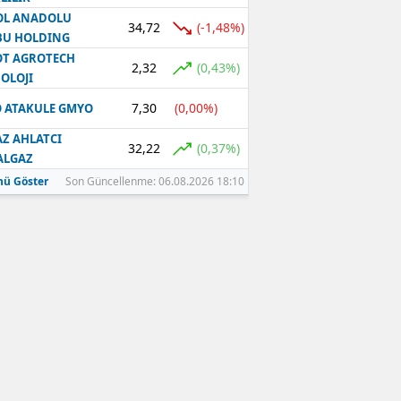
OL ANADOLU
34,72
(-1,48%)
BU HOLDING
T AGROTECH
2,32
(0,43%)
OLOJI
7,30
(0,00%)
 ATAKULE GMYO
Z AHLATCI
32,22
(0,37%)
ALGAZ
ü Göster
Son Güncellenme: 06.08.2026 18:10