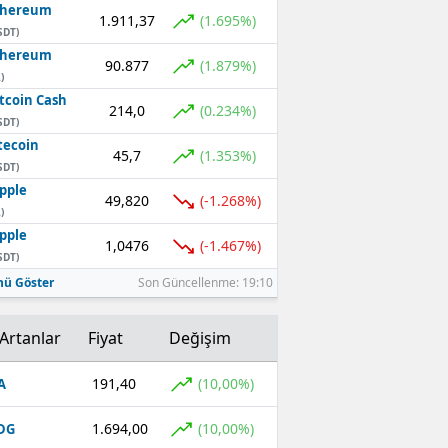
thereum
1.911,37
(1.695%)
SDT)
thereum
90.877
(1.879%)
)
tcoin Cash
214,0
(0.234%)
SDT)
tecoin
45,7
(1.353%)
SDT)
pple
49,820
(-1.268%)
)
pple
1,0476
(-1.467%)
SDT)
ü Göster
Son Güncellenme: 19:10
Artanlar
Fiyat
Değişim
191,40
(10,00%)
A
1.694,00
(10,00%)
DG