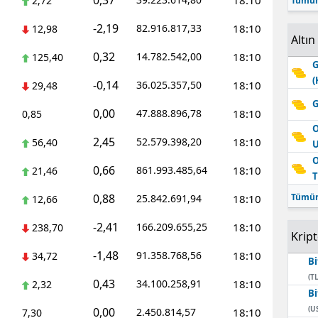
0,37
18:10
2,72
Tümün
-2,19
82.916.817,33
18:10
12,98
Altın
0,32
14.782.542,00
18:10
125,40
G
(
-0,14
36.025.357,50
18:10
29,48
G
0,00
47.888.896,78
18:10
0,85
O
2,45
52.579.398,20
18:10
56,40
O
0,66
861.993.485,64
18:10
21,46
T
0,88
Tümün
25.842.691,94
18:10
12,66
-2,41
166.209.655,25
18:10
238,70
Krip
-1,48
91.358.768,56
18:10
34,72
Bi
(TL
0,43
34.100.258,91
18:10
2,32
Bi
(U
0,00
2.450.814,57
18:10
7,30