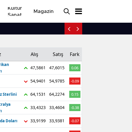
Kültür
Magazin
Sanat
FIFA'da deprem: UEFA ge
z
Alış
Satış
Fark
ikan
47,5861
47,6015
0.06
ı
54,9401
54,9785
-0.09
64,1531
64,2274
z Sterlini
0.15
tralya
33,4323
33,4604
-0.38
ı
33,9199
33,9381
da Doları
-0.07