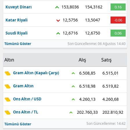
153,8036
154,3162
Kuveyt Dinarı
0.16
12,5756
13,5047
Katar Riyali
-0.06
12,6716
12,6750
Suudi Riyali
0.06
Tümünü Göster
Son Güncellenme: 06 Ağustos 14:40
Altın
Alış
Satış
6.515,01
6.508,85
Gram Altın (Kapalı Çarşı)
6.519,82
6.518,98
Gram Altın
4.260,68
4.260,13
Ons Altın / USD
202.810,92
202.760,33
Ons Altın / TL
Son Güncellenme: 14:42
Tümünü Göster