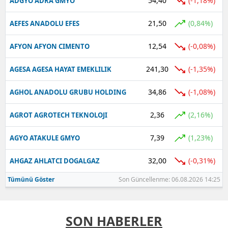
54,40
(-1,18%)
ADGYO ADRA GMYO
21,50
(0,84%)
AEFES ANADOLU EFES
12,54
(-0,08%)
AFYON AFYON CIMENTO
241,30
(-1,35%)
AGESA AGESA HAYAT EMEKLILIK
34,86
(-1,08%)
AGHOL ANADOLU GRUBU HOLDING
2,36
(2,16%)
AGROT AGROTECH TEKNOLOJI
7,39
(1,23%)
AGYO ATAKULE GMYO
32,00
(-0,31%)
AHGAZ AHLATCI DOGALGAZ
Tümünü Göster
Son Güncellenme: 06.08.2026 14:25
SON HABERLER