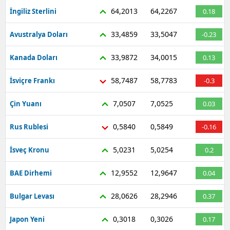
64,2013
64,2267
İngiliz Sterlini
0.18
33,4859
33,5047
Avustralya Doları
-0.23
33,9872
34,0015
Kanada Doları
0.13
58,7487
58,7783
İsviçre Frankı
-0.3
7,0507
7,0525
Çin Yuanı
0.03
0,5840
0,5849
Rus Rublesi
-0.16
5,0231
5,0254
İsveç Kronu
0.2
12,9552
12,9647
BAE Dirhemi
0.04
28,0626
28,2946
Bulgar Levası
0.37
0,3018
0,3026
Japon Yeni
0.17