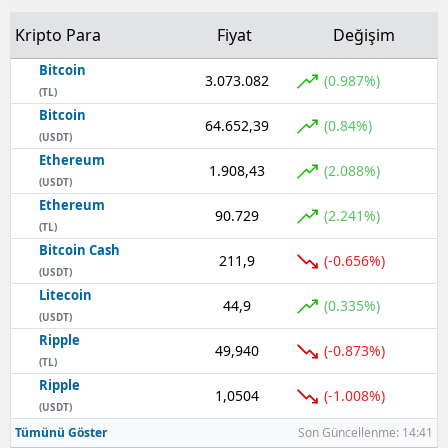
Kripto Para
Fiyat
Değişim
Bitcoin
3.073.082
(0.987%)
(TL)
Bitcoin
64.652,39
(0.84%)
(USDT)
Ethereum
1.908,43
(2.088%)
(USDT)
Ethereum
90.729
(2.241%)
(TL)
Bitcoin Cash
211,9
(-0.656%)
(USDT)
Litecoin
44,9
(0.335%)
(USDT)
Ripple
49,940
(-0.873%)
(TL)
Ripple
1,0504
(-1.008%)
(USDT)
Tümünü Göster
Son Güncellenme: 14:41