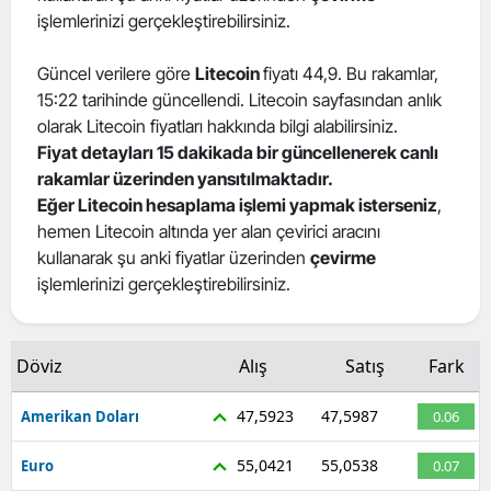
işlemlerinizi gerçekleştirebilirsiniz.
Güncel verilere göre
Litecoin
fiyatı 44,9. Bu rakamlar,
15:22 tarihinde güncellendi. Litecoin sayfasından anlık
olarak Litecoin fiyatları hakkında bilgi alabilirsiniz.
Fiyat detayları 15 dakikada bir güncellenerek canlı
rakamlar üzerinden yansıtılmaktadır.
Eğer Litecoin hesaplama işlemi yapmak isterseniz
,
hemen Litecoin altında yer alan çevirici aracını
kullanarak şu anki fiyatlar üzerinden
çevirme
işlemlerinizi gerçekleştirebilirsiniz.
Döviz
Alış
Satış
Fark
47,5923
47,5987
Amerikan Doları
0.06
55,0421
55,0538
Euro
0.07