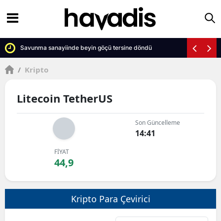
Savunma sanayiinde beyin göçü tersine döndü
/
Kripto
Litecoin TetherUS
Son Güncelleme
14:41
FİYAT
44,9
Kripto Para Çevirici