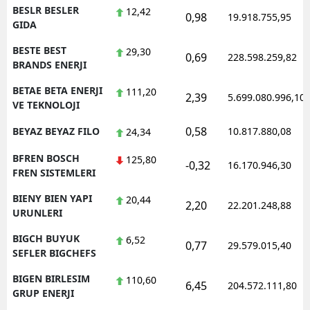
BESLR BESLER
12,42
0,98
19.918.755,95
GIDA
BESTE BEST
29,30
0,69
228.598.259,82
BRANDS ENERJI
BETAE BETA ENERJI
111,20
2,39
5.699.080.996,10
VE TEKNOLOJI
0,58
BEYAZ BEYAZ FILO
10.817.880,08
24,34
BFREN BOSCH
125,80
-0,32
16.170.946,30
FREN SISTEMLERI
BIENY BIEN YAPI
20,44
2,20
22.201.248,88
URUNLERI
BIGCH BUYUK
6,52
0,77
29.579.015,40
SEFLER BIGCHEFS
BIGEN BIRLESIM
110,60
6,45
204.572.111,80
GRUP ENERJI