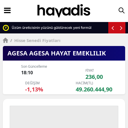
Üzüm üreticisinin yüzünü güldürecek yeni formül
/
Hisse Senedi Fiyatları
AGESA AGESA HAYAT EMEKLILIK
Son Güncelleme
FİYAT
18:10
236,00
DEĞİŞİM
HACİM(TL)
-1,13%
49.260.444,90