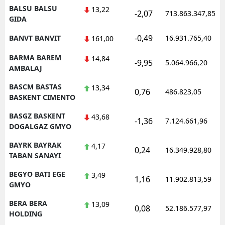
BALSU BALSU
13,22
-2,07
713.863.347,85
GIDA
-0,49
BANVT BANVIT
16.931.765,40
161,00
BARMA BAREM
14,84
-9,95
5.064.966,20
AMBALAJ
BASCM BASTAS
13,34
0,76
486.823,05
BASKENT CIMENTO
BASGZ BASKENT
43,68
-1,36
7.124.661,96
DOGALGAZ GMYO
BAYRK BAYRAK
4,17
0,24
16.349.928,80
TABAN SANAYI
BEGYO BATI EGE
3,49
1,16
11.902.813,59
GMYO
BERA BERA
13,09
0,08
52.186.577,97
HOLDING