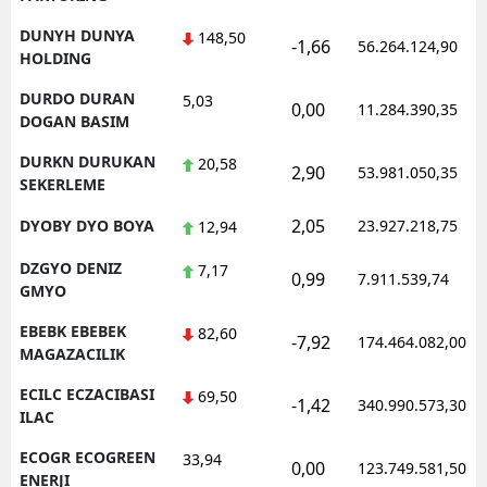
DUNYH DUNYA
148,50
-1,66
56.264.124,90
HOLDING
DURDO DURAN
5,03
0,00
11.284.390,35
DOGAN BASIM
DURKN DURUKAN
20,58
2,90
53.981.050,35
SEKERLEME
2,05
DYOBY DYO BOYA
23.927.218,75
12,94
DZGYO DENIZ
7,17
0,99
7.911.539,74
GMYO
EBEBK EBEBEK
82,60
-7,92
174.464.082,00
MAGAZACILIK
ECILC ECZACIBASI
69,50
-1,42
340.990.573,30
ILAC
ECOGR ECOGREEN
33,94
0,00
123.749.581,50
ENERJI