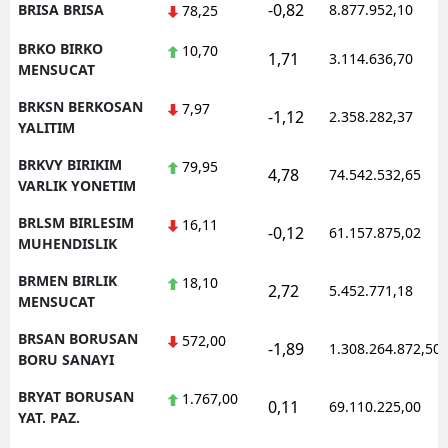
-0,82
BRISA BRISA
8.877.952,10
78,25
BRKO BIRKO
10,70
1,71
3.114.636,70
MENSUCAT
BRKSN BERKOSAN
7,97
-1,12
2.358.282,37
YALITIM
BRKVY BIRIKIM
79,95
4,78
74.542.532,65
VARLIK YONETIM
BRLSM BIRLESIM
16,11
-0,12
61.157.875,02
MUHENDISLIK
BRMEN BIRLIK
18,10
2,72
5.452.771,18
MENSUCAT
BRSAN BORUSAN
572,00
-1,89
1.308.264.872,50
BORU SANAYI
BRYAT BORUSAN
1.767,00
0,11
69.110.225,00
YAT. PAZ.