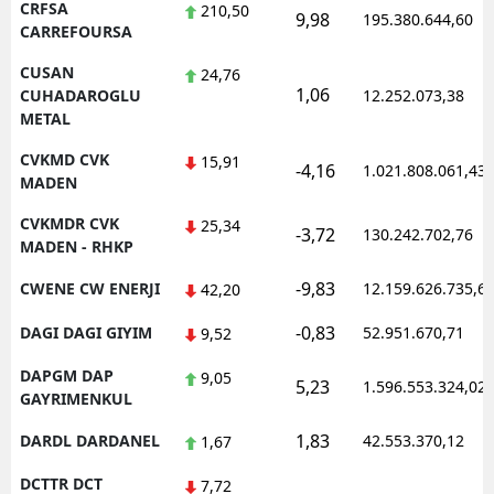
CRFSA
210,50
9,98
195.380.644,60
CARREFOURSA
CUSAN
24,76
1,06
CUHADAROGLU
12.252.073,38
METAL
CVKMD CVK
15,91
-4,16
1.021.808.061,43
MADEN
CVKMDR CVK
25,34
-3,72
130.242.702,76
MADEN - RHKP
-9,83
CWENE CW ENERJI
12.159.626.735,6
42,20
-0,83
DAGI DAGI GIYIM
52.951.670,71
9,52
DAPGM DAP
9,05
5,23
1.596.553.324,02
GAYRIMENKUL
1,83
DARDL DARDANEL
42.553.370,12
1,67
DCTTR DCT
7,72