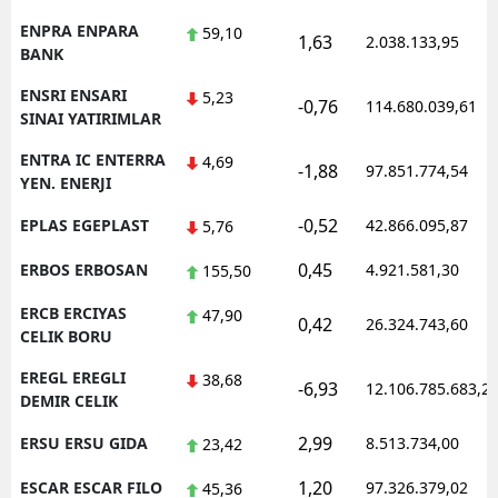
ENPRA ENPARA
59,10
1,63
2.038.133,95
BANK
ENSRI ENSARI
5,23
-0,76
114.680.039,61
SINAI YATIRIMLAR
ENTRA IC ENTERRA
4,69
-1,88
97.851.774,54
YEN. ENERJI
-0,52
EPLAS EGEPLAST
42.866.095,87
5,76
0,45
ERBOS ERBOSAN
4.921.581,30
155,50
ERCB ERCIYAS
47,90
0,42
26.324.743,60
CELIK BORU
EREGL EREGLI
38,68
-6,93
12.106.785.683,2
DEMIR CELIK
2,99
ERSU ERSU GIDA
8.513.734,00
23,42
1,20
ESCAR ESCAR FILO
97.326.379,02
45,36