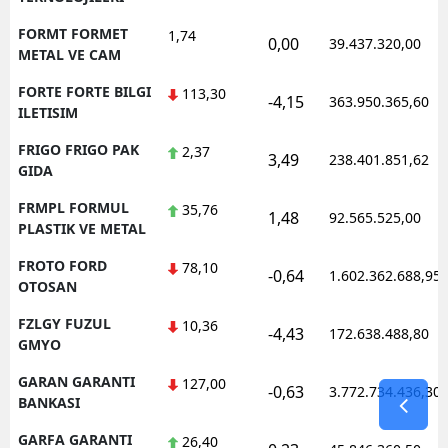
FORMT FORMET
1,74
0,00
39.437.320,00
METAL VE CAM
FORTE FORTE BILGI
113,30
-4,15
363.950.365,60
ILETISIM
FRIGO FRIGO PAK
2,37
3,49
238.401.851,62
GIDA
FRMPL FORMUL
35,76
1,48
92.565.525,00
PLASTIK VE METAL
FROTO FORD
78,10
-0,64
1.602.362.688,95
OTOSAN
FZLGY FUZUL
10,36
-4,43
172.638.488,80
GMYO
GARAN GARANTI
127,00
-0,63
3.772.734.436,30
BANKASI
GARFA GARANTI
26,40