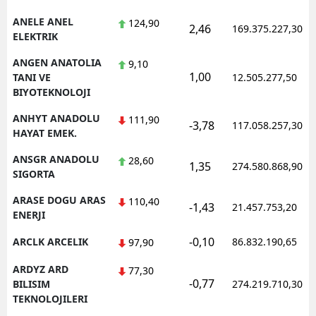
ANELE ANEL
124,90
2,46
169.375.227,30
ELEKTRIK
ANGEN ANATOLIA
9,10
1,00
TANI VE
12.505.277,50
BIYOTEKNOLOJI
ANHYT ANADOLU
111,90
-3,78
117.058.257,30
HAYAT EMEK.
ANSGR ANADOLU
28,60
1,35
274.580.868,90
SIGORTA
ARASE DOGU ARAS
110,40
-1,43
21.457.753,20
ENERJI
-0,10
ARCLK ARCELIK
86.832.190,65
97,90
ARDYZ ARD
77,30
-0,77
BILISIM
274.219.710,30
TEKNOLOJILERI