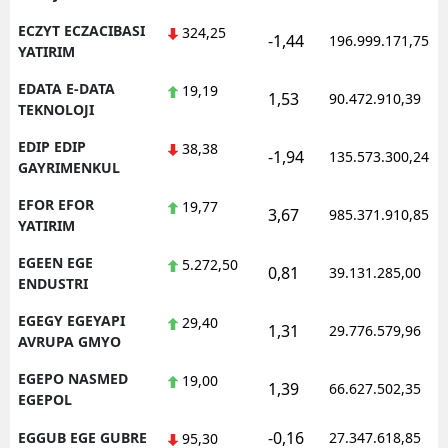
ECZYT ECZACIBASI
324,25
-1,44
196.999.171,75
YATIRIM
EDATA E-DATA
19,19
1,53
90.472.910,39
TEKNOLOJI
EDIP EDIP
38,38
-1,94
135.573.300,24
GAYRIMENKUL
EFOR EFOR
19,77
3,67
985.371.910,85
YATIRIM
EGEEN EGE
5.272,50
0,81
39.131.285,00
ENDUSTRI
EGEGY EGEYAPI
29,40
1,31
29.776.579,96
AVRUPA GMYO
EGEPO NASMED
19,00
1,39
66.627.502,35
EGEPOL
-0,16
EGGUB EGE GUBRE
27.347.618,85
95,30