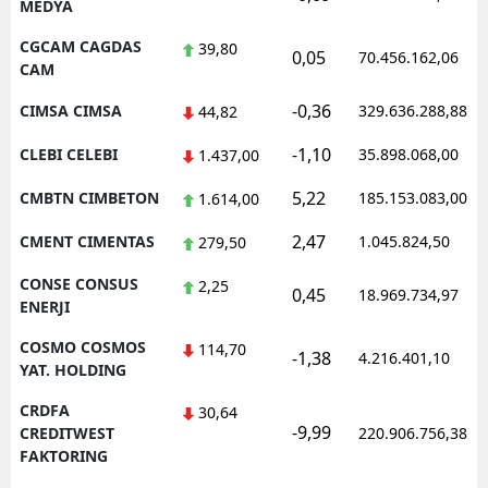
MEDYA
CGCAM CAGDAS
39,80
0,05
70.456.162,06
CAM
-0,36
CIMSA CIMSA
329.636.288,88
44,82
-1,10
CLEBI CELEBI
35.898.068,00
1.437,00
5,22
CMBTN CIMBETON
185.153.083,00
1.614,00
2,47
CMENT CIMENTAS
1.045.824,50
279,50
CONSE CONSUS
2,25
0,45
18.969.734,97
ENERJI
COSMO COSMOS
114,70
-1,38
4.216.401,10
YAT. HOLDING
CRDFA
30,64
-9,99
CREDITWEST
220.906.756,38
FAKTORING