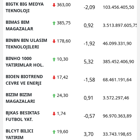
BIGTK BIG MEDYA
363,00
-2,09
103.456.405,50
TEKNOLOJI
BIMAS BIM
385,75
0,92
3.513.897.605,75
MAGAZALAR
BINBN BIN ULASIM
178,60
-1,92
46.099.331,90
TEKNOLOJILERI
BINHO 1000
10,30
5,32
385.452.406,90
YATIRIMLAR HOL.
BIOEN BIOTREND
17,42
-1,58
68.461.191,64
CEVRE VE ENERJI
BIZIM BIZIM
24,30
0,91
3.572.297,46
MAGAZALARI
BJKAS BESIKTAS
1,74
-0,57
96.970.363,89
FUTBOL YAT.
BLCYT BILICI
19,60
3,70
33.743.198,65
YATIRIM