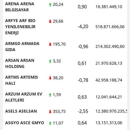
ARENA ARENA
20,24
0,90
16.381.449,10
BILGISAYAR
ARFYE ARF BIO
29,66
-4,20
YENILENEBILIR
518.871.666,06
ENERJI
ARMGD ARMADA
195,70
-0,96
214.302.490,60
GIDA
ARSAN ARSAN
3,32
0,61
21.970.628,13
HOLDING
ARTMS ARTEMIS
38,20
-0,78
42.958.188,74
HALI
ARZUM ARZUM EV
1,59
0,63
12.041.644,21
ALETLERI
-2,55
ASELS ASELSAN
12.380.970.235,5
353,75
0,64
ASGYO ASCE GMYO
13.151.313,06
11,07