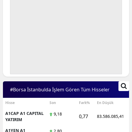
#Borsa İstanbulda İşlem Gören Tüm Hisseler
Hisse
Son
Fark%
En Düşük
A1CAP A1 CAPITAL
9,18
0,77
83.586.085,41
YATIRIM
A1YEN A1
2,80