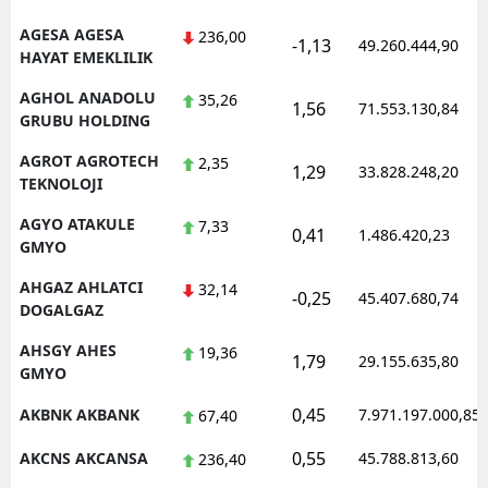
AGESA AGESA
236,00
-1,13
49.260.444,90
HAYAT EMEKLILIK
AGHOL ANADOLU
35,26
1,56
71.553.130,84
GRUBU HOLDING
AGROT AGROTECH
2,35
1,29
33.828.248,20
TEKNOLOJI
AGYO ATAKULE
7,33
0,41
1.486.420,23
GMYO
AHGAZ AHLATCI
32,14
-0,25
45.407.680,74
DOGALGAZ
AHSGY AHES
19,36
1,79
29.155.635,80
GMYO
0,45
AKBNK AKBANK
7.971.197.000,85
67,40
0,55
AKCNS AKCANSA
45.788.813,60
236,40