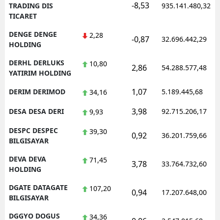
-8,53
TRADING DIS
935.141.480,32
TICARET
DENGE DENGE
2,28
-0,87
32.696.442,29
HOLDING
DERHL DERLUKS
10,80
2,86
54.288.577,48
YATIRIM HOLDING
1,07
DERIM DERIMOD
5.189.445,68
34,16
3,98
DESA DESA DERI
92.715.206,17
9,93
DESPC DESPEC
39,30
0,92
36.201.759,66
BILGISAYAR
DEVA DEVA
71,45
3,78
33.764.732,60
HOLDING
DGATE DATAGATE
107,20
0,94
17.207.648,00
BILGISAYAR
DGGYO DOGUS
34,36