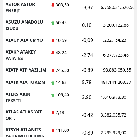
ASTOR ASTOR
308,50
-3,37
6.758.631.520,50
ENERJI
ASUZU ANADOLU
50,45
0,10
13.200.122,86
ISUZU
-0,09
ATAGY ATA GMYO
1.232.154,23
10,59
ATAKP ATAKEY
48,24
-2,74
16.377.723,46
PATATES
-0,89
ATATP ATP YAZILIM
198.883.050,55
245,50
5,78
ATATR ATA TURIZM
481.141.203,37
14,65
ATEKS AKIN
106,40
3,80
1.010.973,30
TEKSTIL
ATLAS ATLAS YAT.
7,13
-0,42
3.382.035,72
ORT.
ATSYH ATLANTIS
111,00
-0,89
2.295.929,00
YATIRIM HOLDING