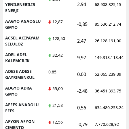
2,94
YENILENEBILIR
68.908.325,15
ENERJI
AAGYO AGAOGLU
12,87
-0,85
85.536.212,74
GMYO
ACSEL ACIPAYAM
128,50
2,47
26.128.191,00
SELULOZ
ADEL ADEL
32,42
9,97
149.318.118,44
KALEMCILIK
ADESE ADESE
0,85
0,00
52.065.239,39
GAYRIMENKUL
ADGYO ADRA
55,00
-2,48
36.451.393,75
GMYO
AEFES ANADOLU
21,58
0,56
634.480.253,24
EFES
AFYON AFYON
12,56
-0,79
7.770.628,92
CIMENTO