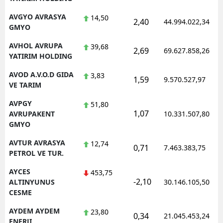
AVGYO AVRASYA
14,50
2,40
44.994.022,34
GMYO
AVHOL AVRUPA
39,68
2,69
69.627.858,26
YATIRIM HOLDING
AVOD A.V.O.D GIDA
3,83
1,59
9.570.527,97
VE TARIM
AVPGY
51,80
1,07
AVRUPAKENT
10.331.507,80
GMYO
AVTUR AVRASYA
12,74
0,71
7.463.383,75
PETROL VE TUR.
AYCES
453,75
-2,10
ALTINYUNUS
30.146.105,50
CESME
AYDEM AYDEM
23,80
0,34
21.045.453,24
ENERJI