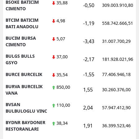
BSOKE BATICIM
35,88
-0,50
309.003.910,80
CIMENTO
BTCIM BATICIM
4,98
-1,19
558.742.666,51
BATI ANADOLU
BUCIM BURSA
5,07
-3,43
31.007.700,29
CIMENTO
BULGS BULLS
37,00
-2,17
181.928.021,96
GSYO
-1,55
BURCE BURCELIK
77.406.946,18
35,54
BURVA BURCELIK
850,00
1,55
30.260.376,00
VANA
BVSAN
110,00
2,04
57.947.412,90
BULBULOGLU VINC
BYDNR BAYDONER
38,34
1,91
36.399.523,46
RESTORANLARI