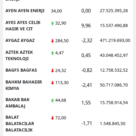
0,00
AYEN AYEN ENERJI
27.525.395,28
34,00
AYES AYES CELIK
32,90
9,96
15.537.490,88
HASIR VE CIT
-2,32
AYGAZ AYGAZ
471.219.693,00
284,50
AZTEK AZTEK
4,47
0,45
43.048.452,97
TEKNOLOJI
-0,82
BAGFS BAGFAS
12.758.532,52
24,32
BAHKM BAHADIR
113,30
-2,41
50.717.086,70
KIMYA
BAKAB BAK
44,68
1,55
15.758.914,54
AMBALAJ
BALAT
72,00
-1,71
BALATACILAR
1.548.845,50
BALATACILIK