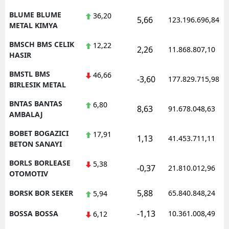
BLUME BLUME
36,20
5,66
123.196.696,84
METAL KIMYA
BMSCH BMS CELIK
12,22
2,26
11.868.807,10
HASIR
BMSTL BMS
46,66
-3,60
177.829.715,98
BIRLESIK METAL
BNTAS BANTAS
6,80
8,63
91.678.048,63
AMBALAJ
BOBET BOGAZICI
17,91
1,13
41.453.711,11
BETON SANAYI
BORLS BORLEASE
5,38
-0,37
21.810.012,96
OTOMOTIV
5,88
BORSK BOR SEKER
65.840.848,24
5,94
-1,13
BOSSA BOSSA
10.361.008,49
6,12