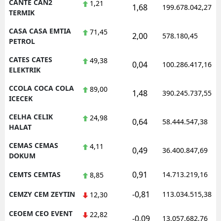
CANTE CAN2
1,21
1,68
199.678.042,27
TERMIK
CASA CASA EMTIA
71,45
2,00
578.180,45
PETROL
CATES CATES
49,38
0,04
100.286.417,16
ELEKTRIK
CCOLA COCA COLA
89,00
1,48
390.245.737,55
ICECEK
CELHA CELIK
24,98
0,64
58.444.547,38
HALAT
CEMAS CEMAS
4,11
0,49
36.400.847,69
DOKUM
0,91
CEMTS CEMTAS
14.713.219,16
8,85
-0,81
CEMZY CEM ZEYTIN
113.034.515,38
12,30
CEOEM CEO EVENT
22,82
-0,09
13.057.682,76