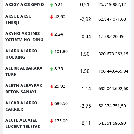
0,51
AKSGY AKIS GMYO
25.719.982,12
9,81
AKSUE AKSU
42,60
-2,92
62.947.071,68
ENERJI
AKYHO AKDENIZ
2,24
-0,44
1.189.420,49
YATIRIM HOLDING
ALARK ALARKO
101,80
1,50
320.678.263,15
HOLDING
ALBRK ALBARAKA
8,35
1,58
106.449.455,94
TURK
ALBTN ALBAYRAK
25,92
-1,14
692.044.692,60
BETON SANAYI
ALCAR ALARKO
686,50
-2,76
52.374.751,50
CARRIER
ALCTL ALCATEL
175,00
-0,11
54.351.595,90
LUCENT TELETAS