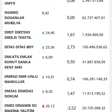
0,06
2.547.015,68
GMYO
DGNMO
8,42
0,00
DOGANLAR
62.737.407,01
MOBILYA
DIRIT DIRITEKS
24,40
1,67
1.934.969,00
DIRILIS TEKSTIL
2,73
DITAS DITAS BDY
100.496.036,62
25,56
DMLKTG EMLAK
6,09
0,50
KONUT DAMLA
31.887.858,99
KENT GMS
DMRGD DMR UNLU
10,91
0,74
166.281.146,33
MAMULLER
DMSAS DEMISAS
8,30
1,47
11.913.199,52
DOKUM
DNISI DINAMIK ISI
20,12
-2,52
20.720.268,32
MAKINA YALITIM