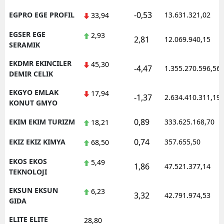
-0,53
EGPRO EGE PROFIL
13.631.321,02
33,94
EGSER EGE
2,93
2,81
12.069.940,15
SERAMIK
EKDMR EKINCILER
45,30
-4,47
1.355.270.596,56
DEMIR CELIK
EKGYO EMLAK
17,94
-1,37
2.634.410.311,19
KONUT GMYO
0,89
EKIM EKIM TURIZM
333.625.168,70
18,21
0,74
EKIZ EKIZ KIMYA
357.655,50
68,50
EKOS EKOS
5,49
1,86
47.521.377,14
TEKNOLOJI
EKSUN EKSUN
6,23
3,32
42.791.974,53
GIDA
ELITE ELITE
28,80