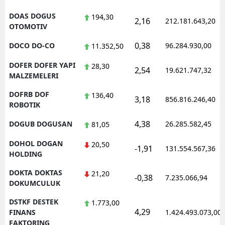
DOAS DOGUS
194,30
2,16
212.181.643,20
OTOMOTIV
0,38
DOCO DO-CO
96.284.930,00
11.352,50
DOFER DOFER YAPI
28,30
2,54
19.621.747,32
MALZEMELERI
DOFRB DOF
136,40
3,18
856.816.246,40
ROBOTIK
4,38
DOGUB DOGUSAN
26.285.582,45
81,05
DOHOL DOGAN
20,50
-1,91
131.554.567,36
HOLDING
DOKTA DOKTAS
21,20
-0,38
7.235.066,94
DOKUMCULUK
DSTKF DESTEK
1.773,00
4,29
FINANS
1.424.493.073,00
FAKTORING