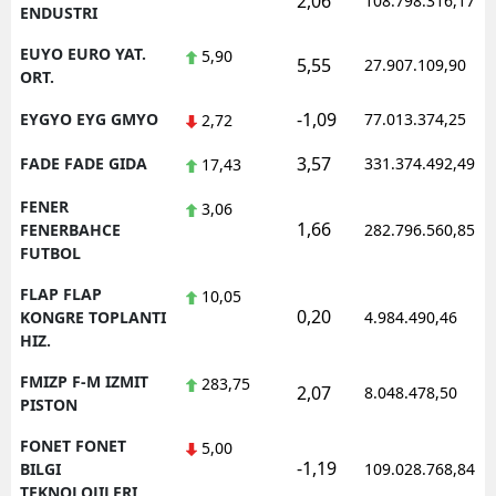
2,06
108.798.316,17
ENDUSTRI
EUYO EURO YAT.
5,90
5,55
27.907.109,90
ORT.
-1,09
EYGYO EYG GMYO
77.013.374,25
2,72
3,57
FADE FADE GIDA
331.374.492,49
17,43
FENER
3,06
1,66
FENERBAHCE
282.796.560,85
FUTBOL
FLAP FLAP
10,05
0,20
KONGRE TOPLANTI
4.984.490,46
HIZ.
FMIZP F-M IZMIT
283,75
2,07
8.048.478,50
PISTON
FONET FONET
5,00
-1,19
BILGI
109.028.768,84
TEKNOLOJILERI