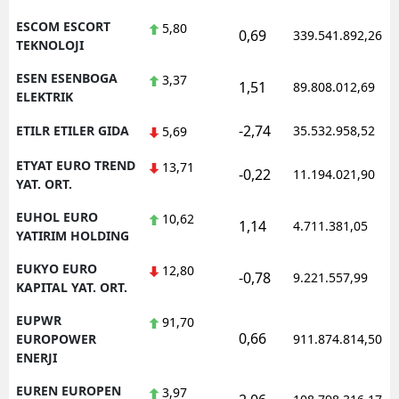
ESCOM ESCORT
5,80
0,69
339.541.892,26
TEKNOLOJI
ESEN ESENBOGA
3,37
1,51
89.808.012,69
ELEKTRIK
-2,74
ETILR ETILER GIDA
35.532.958,52
5,69
ETYAT EURO TREND
13,71
-0,22
11.194.021,90
YAT. ORT.
EUHOL EURO
10,62
1,14
4.711.381,05
YATIRIM HOLDING
EUKYO EURO
12,80
-0,78
9.221.557,99
KAPITAL YAT. ORT.
EUPWR
91,70
0,66
EUROPOWER
911.874.814,50
ENERJI
EUREN EUROPEN
3,97