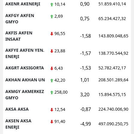
0,90
AKENR AKENERJI
51.859.410,14
10,14
AKFGY AKFEN
2,69
0,75
65.234.427,32
GMYO
AKFIS AKFEN
96,55
-1,58
143.809.048,65
INSAAT
AKFYE AKFEN YEN.
23,88
-1,57
138.770.544,92
ENERJI
-1,53
AKGRT AKSIGORTA
52.782.472,17
6,43
1,01
AKHAN AKHAN UN
208.501.289,64
42,20
AKMGY AKMERKEZ
258,00
3,20
15.894.575,15
GMYO
-0,87
AKSA AKSA
224.740.006,90
12,54
AKSEN AKSA
91,40
-4,99
497.090.250,75
ENERJI