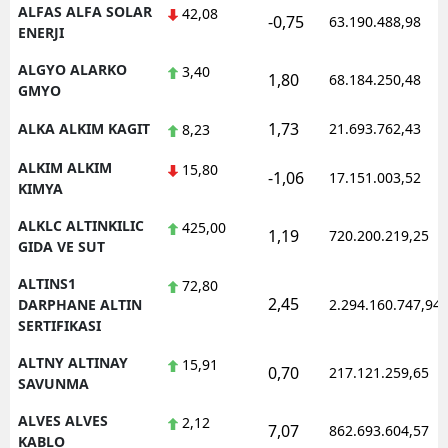
ALFAS ALFA SOLAR
42,08
-0,75
63.190.488,98
ENERJI
ALGYO ALARKO
3,40
1,80
68.184.250,48
GMYO
1,73
ALKA ALKIM KAGIT
21.693.762,43
8,23
ALKIM ALKIM
15,80
-1,06
17.151.003,52
KIMYA
ALKLC ALTINKILIC
425,00
1,19
720.200.219,25
GIDA VE SUT
ALTINS1
72,80
2,45
DARPHANE ALTIN
2.294.160.747,94
SERTIFIKASI
ALTNY ALTINAY
15,91
0,70
217.121.259,65
SAVUNMA
ALVES ALVES
2,12
7,07
862.693.604,57
KABLO