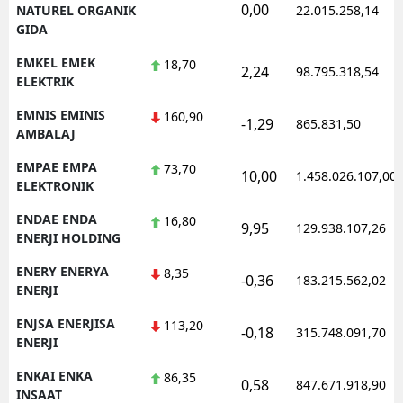
0,00
NATUREL ORGANIK
22.015.258,14
GIDA
EMKEL EMEK
18,70
2,24
98.795.318,54
ELEKTRIK
EMNIS EMINIS
160,90
-1,29
865.831,50
AMBALAJ
EMPAE EMPA
73,70
10,00
1.458.026.107,00
ELEKTRONIK
ENDAE ENDA
16,80
9,95
129.938.107,26
ENERJI HOLDING
ENERY ENERYA
8,35
-0,36
183.215.562,02
ENERJI
ENJSA ENERJISA
113,20
-0,18
315.748.091,70
ENERJI
ENKAI ENKA
86,35
0,58
847.671.918,90
INSAAT