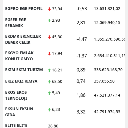
-0,53
EGPRO EGE PROFIL
13.631.321,02
33,94
EGSER EGE
2,93
2,81
12.069.940,15
SERAMIK
EKDMR EKINCILER
45,30
-4,47
1.355.270.596,56
DEMIR CELIK
EKGYO EMLAK
17,94
-1,37
2.634.410.311,19
KONUT GMYO
0,89
EKIM EKIM TURIZM
333.625.168,70
18,21
0,74
EKIZ EKIZ KIMYA
357.655,50
68,50
EKOS EKOS
5,49
1,86
47.521.377,14
TEKNOLOJI
EKSUN EKSUN
6,23
3,32
42.791.974,53
GIDA
ELITE ELITE
28,80