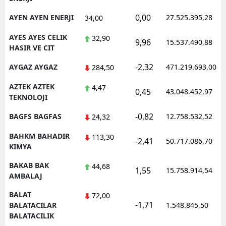
0,00
AYEN AYEN ENERJI
27.525.395,28
34,00
AYES AYES CELIK
32,90
9,96
15.537.490,88
HASIR VE CIT
-2,32
AYGAZ AYGAZ
471.219.693,00
284,50
AZTEK AZTEK
4,47
0,45
43.048.452,97
TEKNOLOJI
-0,82
BAGFS BAGFAS
12.758.532,52
24,32
BAHKM BAHADIR
113,30
-2,41
50.717.086,70
KIMYA
BAKAB BAK
44,68
1,55
15.758.914,54
AMBALAJ
BALAT
72,00
-1,71
BALATACILAR
1.548.845,50
BALATACILIK