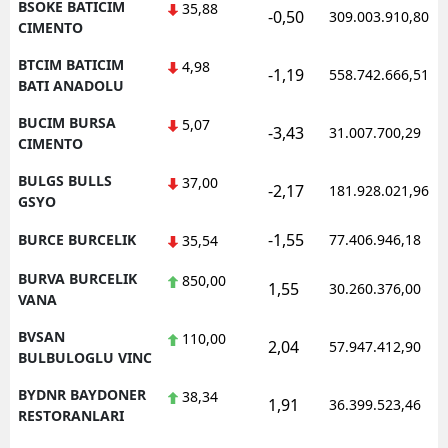
BSOKE BATICIM
35,88
-0,50
309.003.910,80
CIMENTO
BTCIM BATICIM
4,98
-1,19
558.742.666,51
BATI ANADOLU
BUCIM BURSA
5,07
-3,43
31.007.700,29
CIMENTO
BULGS BULLS
37,00
-2,17
181.928.021,96
GSYO
-1,55
BURCE BURCELIK
77.406.946,18
35,54
BURVA BURCELIK
850,00
1,55
30.260.376,00
VANA
BVSAN
110,00
2,04
57.947.412,90
BULBULOGLU VINC
BYDNR BAYDONER
38,34
1,91
36.399.523,46
RESTORANLARI