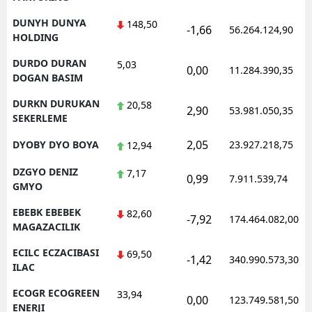
DUNYH DUNYA
148,50
-1,66
56.264.124,90
HOLDING
DURDO DURAN
5,03
0,00
11.284.390,35
DOGAN BASIM
DURKN DURUKAN
20,58
2,90
53.981.050,35
SEKERLEME
2,05
DYOBY DYO BOYA
23.927.218,75
12,94
DZGYO DENIZ
7,17
0,99
7.911.539,74
GMYO
EBEBK EBEBEK
82,60
-7,92
174.464.082,00
MAGAZACILIK
ECILC ECZACIBASI
69,50
-1,42
340.990.573,30
ILAC
ECOGR ECOGREEN
33,94
0,00
123.749.581,50
ENERJI