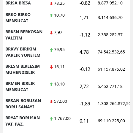
-0,82
BRISA BRISA
8.877.952,10
78,25
BRKO BIRKO
10,70
1,71
3.114.636,70
MENSUCAT
BRKSN BERKOSAN
7,97
-1,12
2.358.282,37
YALITIM
BRKVY BIRIKIM
79,95
4,78
74.542.532,65
VARLIK YONETIM
BRLSM BIRLESIM
16,11
-0,12
61.157.875,02
MUHENDISLIK
BRMEN BIRLIK
18,10
2,72
5.452.771,18
MENSUCAT
BRSAN BORUSAN
572,00
-1,89
1.308.264.872,50
BORU SANAYI
BRYAT BORUSAN
1.767,00
0,11
69.110.225,00
YAT. PAZ.