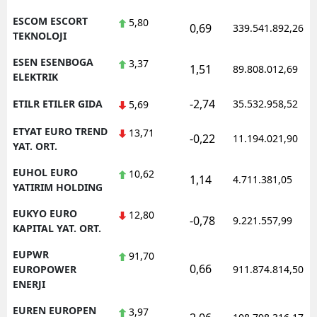
ESCOM ESCORT
5,80
0,69
339.541.892,26
TEKNOLOJI
ESEN ESENBOGA
3,37
1,51
89.808.012,69
ELEKTRIK
-2,74
ETILR ETILER GIDA
35.532.958,52
5,69
ETYAT EURO TREND
13,71
-0,22
11.194.021,90
YAT. ORT.
EUHOL EURO
10,62
1,14
4.711.381,05
YATIRIM HOLDING
EUKYO EURO
12,80
-0,78
9.221.557,99
KAPITAL YAT. ORT.
EUPWR
91,70
0,66
EUROPOWER
911.874.814,50
ENERJI
EUREN EUROPEN
3,97