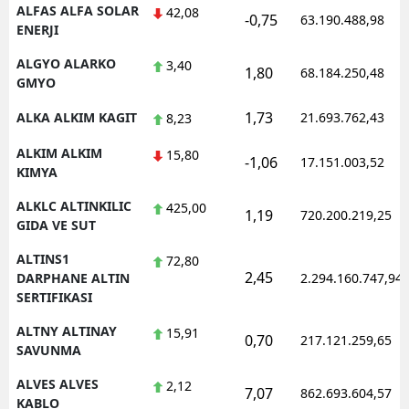
ALFAS ALFA SOLAR
42,08
-0,75
63.190.488,98
ENERJI
ALGYO ALARKO
3,40
1,80
68.184.250,48
GMYO
1,73
ALKA ALKIM KAGIT
21.693.762,43
8,23
ALKIM ALKIM
15,80
-1,06
17.151.003,52
KIMYA
ALKLC ALTINKILIC
425,00
1,19
720.200.219,25
GIDA VE SUT
ALTINS1
72,80
2,45
DARPHANE ALTIN
2.294.160.747,94
SERTIFIKASI
ALTNY ALTINAY
15,91
0,70
217.121.259,65
SAVUNMA
ALVES ALVES
2,12
7,07
862.693.604,57
KABLO