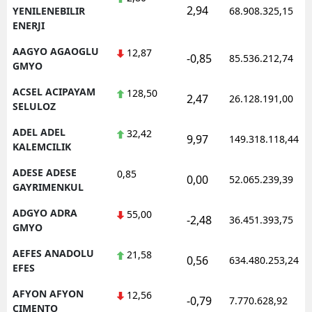
2,94
YENILENEBILIR
68.908.325,15
ENERJI
AAGYO AGAOGLU
12,87
-0,85
85.536.212,74
GMYO
ACSEL ACIPAYAM
128,50
2,47
26.128.191,00
SELULOZ
ADEL ADEL
32,42
9,97
149.318.118,44
KALEMCILIK
ADESE ADESE
0,85
0,00
52.065.239,39
GAYRIMENKUL
ADGYO ADRA
55,00
-2,48
36.451.393,75
GMYO
AEFES ANADOLU
21,58
0,56
634.480.253,24
EFES
AFYON AFYON
12,56
-0,79
7.770.628,92
CIMENTO