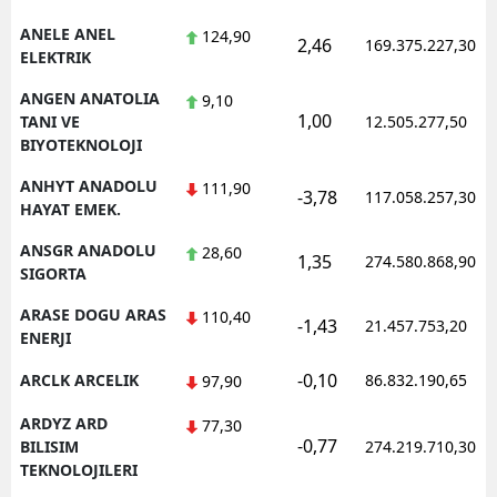
ANELE ANEL
124,90
2,46
169.375.227,30
ELEKTRIK
ANGEN ANATOLIA
9,10
1,00
TANI VE
12.505.277,50
BIYOTEKNOLOJI
ANHYT ANADOLU
111,90
-3,78
117.058.257,30
HAYAT EMEK.
ANSGR ANADOLU
28,60
1,35
274.580.868,90
SIGORTA
ARASE DOGU ARAS
110,40
-1,43
21.457.753,20
ENERJI
-0,10
ARCLK ARCELIK
86.832.190,65
97,90
ARDYZ ARD
77,30
-0,77
BILISIM
274.219.710,30
TEKNOLOJILERI