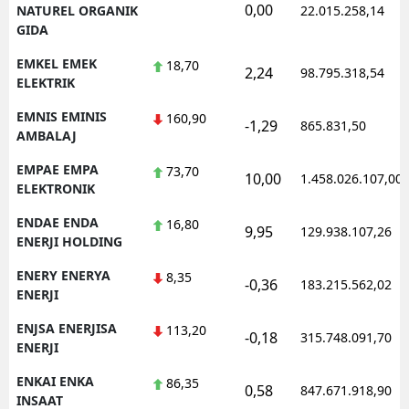
0,00
NATUREL ORGANIK
22.015.258,14
GIDA
EMKEL EMEK
18,70
2,24
98.795.318,54
ELEKTRIK
EMNIS EMINIS
160,90
-1,29
865.831,50
AMBALAJ
EMPAE EMPA
73,70
10,00
1.458.026.107,00
ELEKTRONIK
ENDAE ENDA
16,80
9,95
129.938.107,26
ENERJI HOLDING
ENERY ENERYA
8,35
-0,36
183.215.562,02
ENERJI
ENJSA ENERJISA
113,20
-0,18
315.748.091,70
ENERJI
ENKAI ENKA
86,35
0,58
847.671.918,90
INSAAT