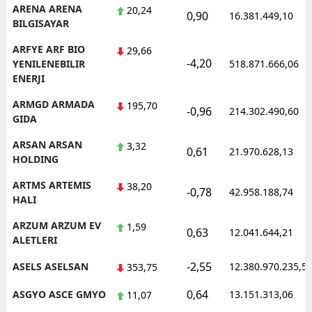
ARENA ARENA
20,24
0,90
16.381.449,10
BILGISAYAR
ARFYE ARF BIO
29,66
-4,20
YENILENEBILIR
518.871.666,06
ENERJI
ARMGD ARMADA
195,70
-0,96
214.302.490,60
GIDA
ARSAN ARSAN
3,32
0,61
21.970.628,13
HOLDING
ARTMS ARTEMIS
38,20
-0,78
42.958.188,74
HALI
ARZUM ARZUM EV
1,59
0,63
12.041.644,21
ALETLERI
-2,55
ASELS ASELSAN
12.380.970.235,5
353,75
0,64
ASGYO ASCE GMYO
13.151.313,06
11,07