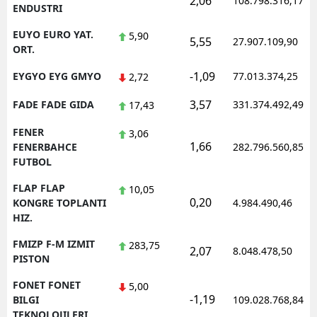
2,06
108.798.316,17
ENDUSTRI
EUYO EURO YAT.
5,90
5,55
27.907.109,90
ORT.
-1,09
EYGYO EYG GMYO
77.013.374,25
2,72
3,57
FADE FADE GIDA
331.374.492,49
17,43
FENER
3,06
1,66
FENERBAHCE
282.796.560,85
FUTBOL
FLAP FLAP
10,05
0,20
KONGRE TOPLANTI
4.984.490,46
HIZ.
FMIZP F-M IZMIT
283,75
2,07
8.048.478,50
PISTON
FONET FONET
5,00
-1,19
BILGI
109.028.768,84
TEKNOLOJILERI