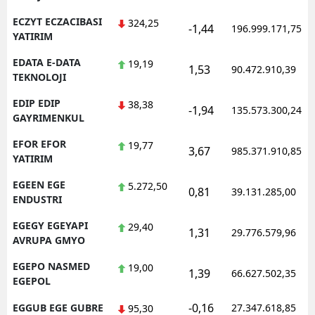
ECZYT ECZACIBASI
324,25
-1,44
196.999.171,75
YATIRIM
EDATA E-DATA
19,19
1,53
90.472.910,39
TEKNOLOJI
EDIP EDIP
38,38
-1,94
135.573.300,24
GAYRIMENKUL
EFOR EFOR
19,77
3,67
985.371.910,85
YATIRIM
EGEEN EGE
5.272,50
0,81
39.131.285,00
ENDUSTRI
EGEGY EGEYAPI
29,40
1,31
29.776.579,96
AVRUPA GMYO
EGEPO NASMED
19,00
1,39
66.627.502,35
EGEPOL
-0,16
EGGUB EGE GUBRE
27.347.618,85
95,30