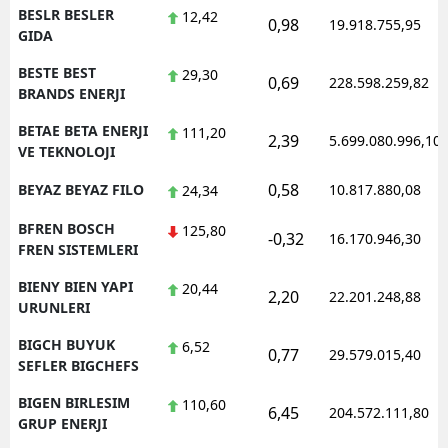
BESLR BESLER
12,42
0,98
19.918.755,95
GIDA
BESTE BEST
29,30
0,69
228.598.259,82
BRANDS ENERJI
BETAE BETA ENERJI
111,20
2,39
5.699.080.996,10
VE TEKNOLOJI
0,58
BEYAZ BEYAZ FILO
10.817.880,08
24,34
BFREN BOSCH
125,80
-0,32
16.170.946,30
FREN SISTEMLERI
BIENY BIEN YAPI
20,44
2,20
22.201.248,88
URUNLERI
BIGCH BUYUK
6,52
0,77
29.579.015,40
SEFLER BIGCHEFS
BIGEN BIRLESIM
110,60
6,45
204.572.111,80
GRUP ENERJI