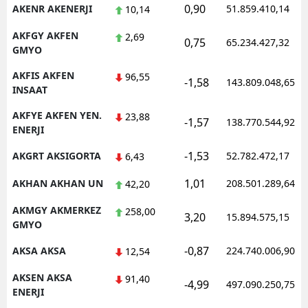
0,90
AKENR AKENERJI
51.859.410,14
10,14
AKFGY AKFEN
2,69
0,75
65.234.427,32
GMYO
AKFIS AKFEN
96,55
-1,58
143.809.048,65
INSAAT
AKFYE AKFEN YEN.
23,88
-1,57
138.770.544,92
ENERJI
-1,53
AKGRT AKSIGORTA
52.782.472,17
6,43
1,01
AKHAN AKHAN UN
208.501.289,64
42,20
AKMGY AKMERKEZ
258,00
3,20
15.894.575,15
GMYO
-0,87
AKSA AKSA
224.740.006,90
12,54
AKSEN AKSA
91,40
-4,99
497.090.250,75
ENERJI