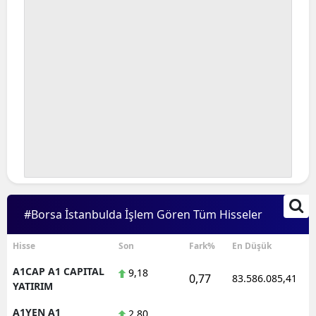
#Borsa İstanbulda İşlem Gören Tüm Hisseler
Hisse
Son
Fark%
En Düşük
A1CAP A1 CAPITAL
9,18
0,77
83.586.085,41
YATIRIM
A1YEN A1
2,80