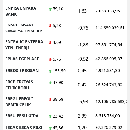
ENPRA ENPARA
59,10
1,63
2.038.133,95
BANK
ENSRI ENSARI
5,23
-0,76
114.680.039,61
SINAI YATIRIMLAR
ENTRA IC ENTERRA
4,69
-1,88
97.851.774,54
YEN. ENERJI
-0,52
EPLAS EGEPLAST
42.866.095,87
5,76
0,45
ERBOS ERBOSAN
4.921.581,30
155,50
ERCB ERCIYAS
47,90
0,42
26.324.743,60
CELIK BORU
EREGL EREGLI
38,68
-6,93
12.106.785.683,2
DEMIR CELIK
2,99
ERSU ERSU GIDA
8.513.734,00
23,42
1,20
ESCAR ESCAR FILO
97.326.379,02
45,36