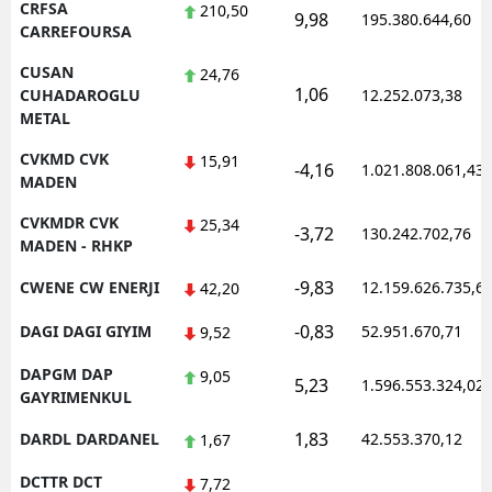
CRFSA
210,50
9,98
195.380.644,60
CARREFOURSA
CUSAN
24,76
1,06
CUHADAROGLU
12.252.073,38
METAL
CVKMD CVK
15,91
-4,16
1.021.808.061,43
MADEN
CVKMDR CVK
25,34
-3,72
130.242.702,76
MADEN - RHKP
-9,83
CWENE CW ENERJI
12.159.626.735,6
42,20
-0,83
DAGI DAGI GIYIM
52.951.670,71
9,52
DAPGM DAP
9,05
5,23
1.596.553.324,02
GAYRIMENKUL
1,83
DARDL DARDANEL
42.553.370,12
1,67
DCTTR DCT
7,72