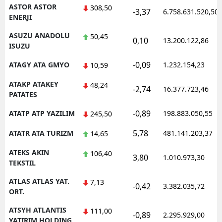
ASTOR ASTOR
308,50
-3,37
6.758.631.520,50
ENERJI
ASUZU ANADOLU
50,45
0,10
13.200.122,86
ISUZU
-0,09
ATAGY ATA GMYO
1.232.154,23
10,59
ATAKP ATAKEY
48,24
-2,74
16.377.723,46
PATATES
-0,89
ATATP ATP YAZILIM
198.883.050,55
245,50
5,78
ATATR ATA TURIZM
481.141.203,37
14,65
ATEKS AKIN
106,40
3,80
1.010.973,30
TEKSTIL
ATLAS ATLAS YAT.
7,13
-0,42
3.382.035,72
ORT.
ATSYH ATLANTIS
111,00
-0,89
2.295.929,00
YATIRIM HOLDING