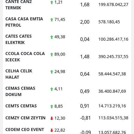
CANTE CAN2
1,21
1,68
199.678.042,27
TERMIK
CASA CASA EMTIA
71,45
2,00
578.180,45
PETROL
CATES CATES
49,38
0,04
100.286.417,16
ELEKTRIK
CCOLA COCA COLA
89,00
1,48
390.245.737,55
ICECEK
CELHA CELIK
24,98
0,64
58.444.547,38
HALAT
CEMAS CEMAS
4,11
0,49
36.400.847,69
DOKUM
0,91
CEMTS CEMTAS
14.713.219,16
8,85
-0,81
CEMZY CEM ZEYTIN
113.034.515,38
12,30
CEOEM CEO EVENT
22,82
-0,09
13.057.682,76