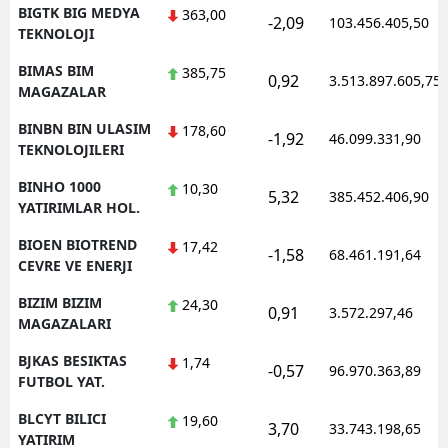
BIGTK BIG MEDYA
363,00
-2,09
103.456.405,50
TEKNOLOJI
BIMAS BIM
385,75
0,92
3.513.897.605,75
MAGAZALAR
BINBN BIN ULASIM
178,60
-1,92
46.099.331,90
TEKNOLOJILERI
BINHO 1000
10,30
5,32
385.452.406,90
YATIRIMLAR HOL.
BIOEN BIOTREND
17,42
-1,58
68.461.191,64
CEVRE VE ENERJI
BIZIM BIZIM
24,30
0,91
3.572.297,46
MAGAZALARI
BJKAS BESIKTAS
1,74
-0,57
96.970.363,89
FUTBOL YAT.
BLCYT BILICI
19,60
3,70
33.743.198,65
YATIRIM