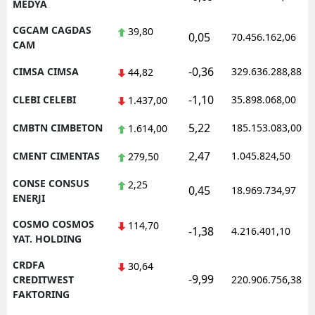
MEDYA
CGCAM CAGDAS
39,80
0,05
70.456.162,06
CAM
-0,36
CIMSA CIMSA
329.636.288,88
44,82
-1,10
CLEBI CELEBI
35.898.068,00
1.437,00
5,22
CMBTN CIMBETON
185.153.083,00
1.614,00
2,47
CMENT CIMENTAS
1.045.824,50
279,50
CONSE CONSUS
2,25
0,45
18.969.734,97
ENERJI
COSMO COSMOS
114,70
-1,38
4.216.401,10
YAT. HOLDING
CRDFA
30,64
-9,99
CREDITWEST
220.906.756,38
FAKTORING