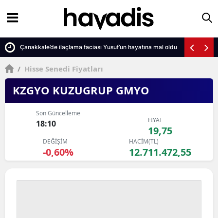
Çanakkale’de ilaçlama faciası Yusuf’un hayatına mal oldu
/
Hisse Senedi Fiyatları
KZGYO KUZUGRUP GMYO
Son Güncelleme
FİYAT
18:10
19,75
DEĞİŞİM
HACİM(TL)
-0,60%
12.711.472,55