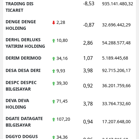
-8,53
TRADING DIS
935.141.480,32
TICARET
DENGE DENGE
2,28
-0,87
32.696.442,29
HOLDING
DERHL DERLUKS
10,80
2,86
54.288.577,48
YATIRIM HOLDING
1,07
DERIM DERIMOD
5.189.445,68
34,16
3,98
DESA DESA DERI
92.715.206,17
9,93
DESPC DESPEC
39,30
0,92
36.201.759,66
BILGISAYAR
DEVA DEVA
71,45
3,78
33.764.732,60
HOLDING
DGATE DATAGATE
107,20
0,94
17.207.648,00
BILGISAYAR
DGGYO DOGUS
34,36