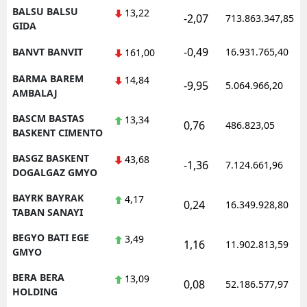
BALSU BALSU
13,22
-2,07
713.863.347,85
GIDA
-0,49
BANVT BANVIT
16.931.765,40
161,00
BARMA BAREM
14,84
-9,95
5.064.966,20
AMBALAJ
BASCM BASTAS
13,34
0,76
486.823,05
BASKENT CIMENTO
BASGZ BASKENT
43,68
-1,36
7.124.661,96
DOGALGAZ GMYO
BAYRK BAYRAK
4,17
0,24
16.349.928,80
TABAN SANAYI
BEGYO BATI EGE
3,49
1,16
11.902.813,59
GMYO
BERA BERA
13,09
0,08
52.186.577,97
HOLDING