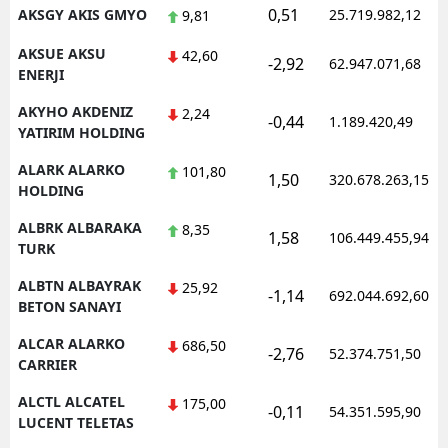
0,51
AKSGY AKIS GMYO
25.719.982,12
9,81
AKSUE AKSU
42,60
-2,92
62.947.071,68
ENERJI
AKYHO AKDENIZ
2,24
-0,44
1.189.420,49
YATIRIM HOLDING
ALARK ALARKO
101,80
1,50
320.678.263,15
HOLDING
ALBRK ALBARAKA
8,35
1,58
106.449.455,94
TURK
ALBTN ALBAYRAK
25,92
-1,14
692.044.692,60
BETON SANAYI
ALCAR ALARKO
686,50
-2,76
52.374.751,50
CARRIER
ALCTL ALCATEL
175,00
-0,11
54.351.595,90
LUCENT TELETAS