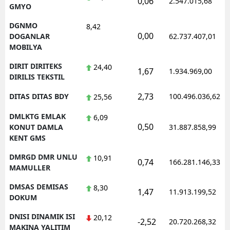
0,06
2.547.015,68
GMYO
DGNMO
8,42
0,00
DOGANLAR
62.737.407,01
MOBILYA
DIRIT DIRITEKS
24,40
1,67
1.934.969,00
DIRILIS TEKSTIL
2,73
DITAS DITAS BDY
100.496.036,62
25,56
DMLKTG EMLAK
6,09
0,50
KONUT DAMLA
31.887.858,99
KENT GMS
DMRGD DMR UNLU
10,91
0,74
166.281.146,33
MAMULLER
DMSAS DEMISAS
8,30
1,47
11.913.199,52
DOKUM
DNISI DINAMIK ISI
20,12
-2,52
20.720.268,32
MAKINA YALITIM