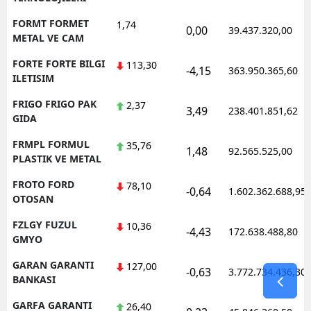
FORMT FORMET
1,74
0,00
39.437.320,00
METAL VE CAM
FORTE FORTE BILGI
113,30
-4,15
363.950.365,60
ILETISIM
FRIGO FRIGO PAK
2,37
3,49
238.401.851,62
GIDA
FRMPL FORMUL
35,76
1,48
92.565.525,00
PLASTIK VE METAL
FROTO FORD
78,10
-0,64
1.602.362.688,95
OTOSAN
FZLGY FUZUL
10,36
-4,43
172.638.488,80
GMYO
GARAN GARANTI
127,00
-0,63
3.772.734.436,30
BANKASI
GARFA GARANTI
26,40