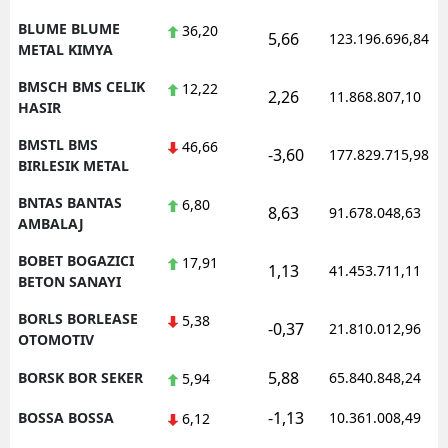
BLUME BLUME
36,20
5,66
123.196.696,84
METAL KIMYA
BMSCH BMS CELIK
12,22
2,26
11.868.807,10
HASIR
BMSTL BMS
46,66
-3,60
177.829.715,98
BIRLESIK METAL
BNTAS BANTAS
6,80
8,63
91.678.048,63
AMBALAJ
BOBET BOGAZICI
17,91
1,13
41.453.711,11
BETON SANAYI
BORLS BORLEASE
5,38
-0,37
21.810.012,96
OTOMOTIV
5,88
BORSK BOR SEKER
65.840.848,24
5,94
-1,13
BOSSA BOSSA
10.361.008,49
6,12