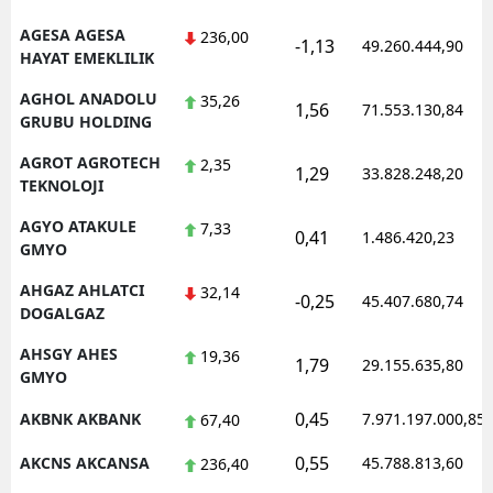
AGESA AGESA
236,00
-1,13
49.260.444,90
HAYAT EMEKLILIK
AGHOL ANADOLU
35,26
1,56
71.553.130,84
GRUBU HOLDING
AGROT AGROTECH
2,35
1,29
33.828.248,20
TEKNOLOJI
AGYO ATAKULE
7,33
0,41
1.486.420,23
GMYO
AHGAZ AHLATCI
32,14
-0,25
45.407.680,74
DOGALGAZ
AHSGY AHES
19,36
1,79
29.155.635,80
GMYO
0,45
AKBNK AKBANK
7.971.197.000,85
67,40
0,55
AKCNS AKCANSA
45.788.813,60
236,40