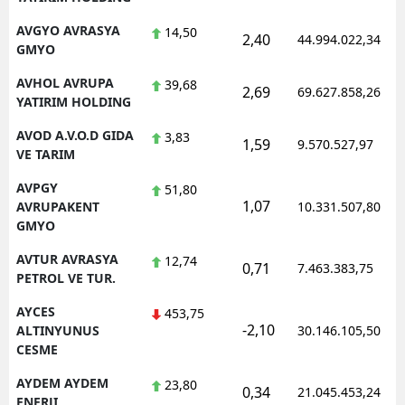
AVGYO AVRASYA
14,50
2,40
44.994.022,34
GMYO
AVHOL AVRUPA
39,68
2,69
69.627.858,26
YATIRIM HOLDING
AVOD A.V.O.D GIDA
3,83
1,59
9.570.527,97
VE TARIM
AVPGY
51,80
1,07
AVRUPAKENT
10.331.507,80
GMYO
AVTUR AVRASYA
12,74
0,71
7.463.383,75
PETROL VE TUR.
AYCES
453,75
-2,10
ALTINYUNUS
30.146.105,50
CESME
AYDEM AYDEM
23,80
0,34
21.045.453,24
ENERJI