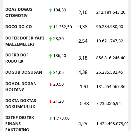
DOAS DOGUS
194,30
2,16
212.181.643,20
OTOMOTIV
0,38
DOCO DO-CO
96.284.930,00
11.352,50
DOFER DOFER YAPI
28,30
2,54
19.621.747,32
MALZEMELERI
DOFRB DOF
136,40
3,18
856.816.246,40
ROBOTIK
4,38
DOGUB DOGUSAN
26.285.582,45
81,05
DOHOL DOGAN
20,50
-1,91
131.554.567,36
HOLDING
DOKTA DOKTAS
21,20
-0,38
7.235.066,94
DOKUMCULUK
DSTKF DESTEK
1.773,00
4,29
FINANS
1.424.493.073,00
FAKTORING