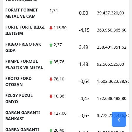
FORMT FORMET
1,74
0,00
39.437.320,00
METAL VE CAM
FORTE FORTE BILGI
113,30
-4,15
363.950.365,60
ILETISIM
FRIGO FRIGO PAK
2,37
3,49
238.401.851,62
GIDA
FRMPL FORMUL
35,76
1,48
92.565.525,00
PLASTIK VE METAL
FROTO FORD
78,10
-0,64
1.602.362.688,95
OTOSAN
FZLGY FUZUL
10,36
-4,43
172.638.488,80
GMYO
GARAN GARANTI
127,00
-0,63
3.772.734.436,30
BANKASI
GARFA GARANTI
26,40