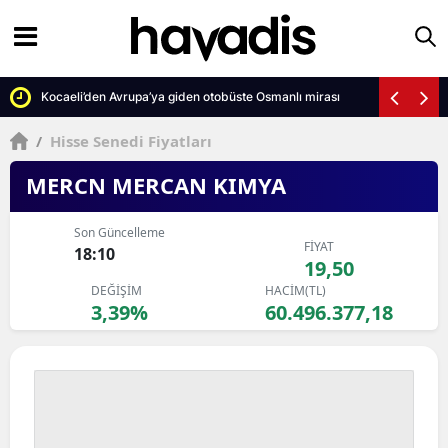
Kocaeli’den Avrupa’ya giden otobüste Osmanlı mirası
/
Hisse Senedi Fiyatları
MERCN MERCAN KIMYA
Son Güncelleme
FİYAT
18:10
19,50
DEĞİŞİM
HACİM(TL)
3,39%
60.496.377,18