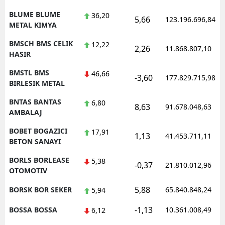
BLUME BLUME
36,20
5,66
123.196.696,84
METAL KIMYA
BMSCH BMS CELIK
12,22
2,26
11.868.807,10
HASIR
BMSTL BMS
46,66
-3,60
177.829.715,98
BIRLESIK METAL
BNTAS BANTAS
6,80
8,63
91.678.048,63
AMBALAJ
BOBET BOGAZICI
17,91
1,13
41.453.711,11
BETON SANAYI
BORLS BORLEASE
5,38
-0,37
21.810.012,96
OTOMOTIV
5,88
BORSK BOR SEKER
65.840.848,24
5,94
-1,13
BOSSA BOSSA
10.361.008,49
6,12