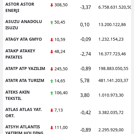
ASTOR ASTOR
308,50
-3,37
6.758.631.520,50
ENERJI
ASUZU ANADOLU
50,45
0,10
13.200.122,86
ISUZU
-0,09
ATAGY ATA GMYO
1.232.154,23
10,59
ATAKP ATAKEY
48,24
-2,74
16.377.723,46
PATATES
-0,89
ATATP ATP YAZILIM
198.883.050,55
245,50
5,78
ATATR ATA TURIZM
481.141.203,37
14,65
ATEKS AKIN
106,40
3,80
1.010.973,30
TEKSTIL
ATLAS ATLAS YAT.
7,13
-0,42
3.382.035,72
ORT.
ATSYH ATLANTIS
111,00
-0,89
2.295.929,00
YATIRIM HOLDING