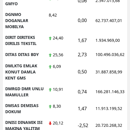
0,06
2.547.015,68
GMYO
DGNMO
8,42
0,00
DOGANLAR
62.737.407,01
MOBILYA
DIRIT DIRITEKS
24,40
1,67
1.934.969,00
DIRILIS TEKSTIL
2,73
DITAS DITAS BDY
100.496.036,62
25,56
DMLKTG EMLAK
6,09
0,50
KONUT DAMLA
31.887.858,99
KENT GMS
DMRGD DMR UNLU
10,91
0,74
166.281.146,33
MAMULLER
DMSAS DEMISAS
8,30
1,47
11.913.199,52
DOKUM
DNISI DINAMIK ISI
20,12
-2,52
20.720.268,32
MAKINA YALITIM