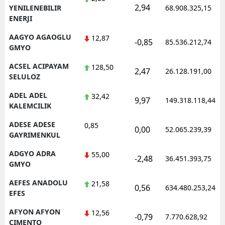
2,94
YENILENEBILIR
68.908.325,15
ENERJI
AAGYO AGAOGLU
12,87
-0,85
85.536.212,74
GMYO
ACSEL ACIPAYAM
128,50
2,47
26.128.191,00
SELULOZ
ADEL ADEL
32,42
9,97
149.318.118,44
KALEMCILIK
ADESE ADESE
0,85
0,00
52.065.239,39
GAYRIMENKUL
ADGYO ADRA
55,00
-2,48
36.451.393,75
GMYO
AEFES ANADOLU
21,58
0,56
634.480.253,24
EFES
AFYON AFYON
12,56
-0,79
7.770.628,92
CIMENTO