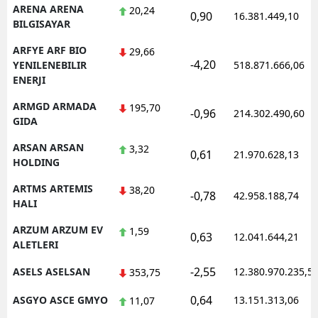
ARENA ARENA
20,24
0,90
16.381.449,10
BILGISAYAR
ARFYE ARF BIO
29,66
-4,20
YENILENEBILIR
518.871.666,06
ENERJI
ARMGD ARMADA
195,70
-0,96
214.302.490,60
GIDA
ARSAN ARSAN
3,32
0,61
21.970.628,13
HOLDING
ARTMS ARTEMIS
38,20
-0,78
42.958.188,74
HALI
ARZUM ARZUM EV
1,59
0,63
12.041.644,21
ALETLERI
-2,55
ASELS ASELSAN
12.380.970.235,5
353,75
0,64
ASGYO ASCE GMYO
13.151.313,06
11,07