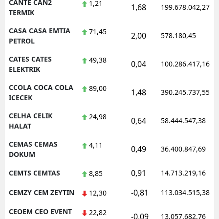
CANTE CAN2
1,21
1,68
199.678.042,27
TERMIK
CASA CASA EMTIA
71,45
2,00
578.180,45
PETROL
CATES CATES
49,38
0,04
100.286.417,16
ELEKTRIK
CCOLA COCA COLA
89,00
1,48
390.245.737,55
ICECEK
CELHA CELIK
24,98
0,64
58.444.547,38
HALAT
CEMAS CEMAS
4,11
0,49
36.400.847,69
DOKUM
0,91
CEMTS CEMTAS
14.713.219,16
8,85
-0,81
CEMZY CEM ZEYTIN
113.034.515,38
12,30
CEOEM CEO EVENT
22,82
-0,09
13.057.682,76