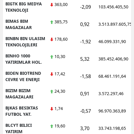
BIGTK BIG MEDYA
363,00
-2,09
103.456.405,50
TEKNOLOJI
BIMAS BIM
385,75
0,92
3.513.897.605,75
MAGAZALAR
BINBN BIN ULASIM
178,60
-1,92
46.099.331,90
TEKNOLOJILERI
BINHO 1000
10,30
5,32
385.452.406,90
YATIRIMLAR HOL.
BIOEN BIOTREND
17,42
-1,58
68.461.191,64
CEVRE VE ENERJI
BIZIM BIZIM
24,30
0,91
3.572.297,46
MAGAZALARI
BJKAS BESIKTAS
1,74
-0,57
96.970.363,89
FUTBOL YAT.
BLCYT BILICI
19,60
3,70
33.743.198,65
YATIRIM