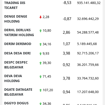
-8,53
TRADING DIS
935.141.480,32
TICARET
DENGE DENGE
2,28
-0,87
32.696.442,29
HOLDING
DERHL DERLUKS
10,80
2,86
54.288.577,48
YATIRIM HOLDING
1,07
DERIM DERIMOD
5.189.445,68
34,16
3,98
DESA DESA DERI
92.715.206,17
9,93
DESPC DESPEC
39,30
0,92
36.201.759,66
BILGISAYAR
DEVA DEVA
71,45
3,78
33.764.732,60
HOLDING
DGATE DATAGATE
107,20
0,94
17.207.648,00
BILGISAYAR
DGGYO DOGUS
34,36