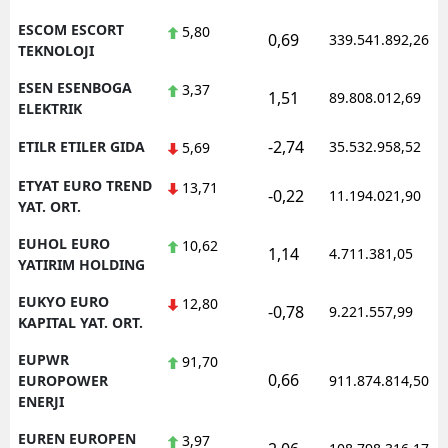
ESCOM ESCORT
5,80
0,69
339.541.892,26
TEKNOLOJI
ESEN ESENBOGA
3,37
1,51
89.808.012,69
ELEKTRIK
-2,74
ETILR ETILER GIDA
35.532.958,52
5,69
ETYAT EURO TREND
13,71
-0,22
11.194.021,90
YAT. ORT.
EUHOL EURO
10,62
1,14
4.711.381,05
YATIRIM HOLDING
EUKYO EURO
12,80
-0,78
9.221.557,99
KAPITAL YAT. ORT.
EUPWR
91,70
0,66
EUROPOWER
911.874.814,50
ENERJI
EUREN EUROPEN
3,97