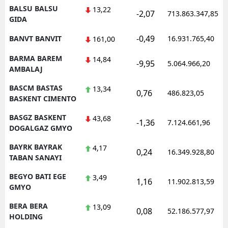
BALSU BALSU
13,22
-2,07
713.863.347,85
GIDA
-0,49
BANVT BANVIT
16.931.765,40
161,00
BARMA BAREM
14,84
-9,95
5.064.966,20
AMBALAJ
BASCM BASTAS
13,34
0,76
486.823,05
BASKENT CIMENTO
BASGZ BASKENT
43,68
-1,36
7.124.661,96
DOGALGAZ GMYO
BAYRK BAYRAK
4,17
0,24
16.349.928,80
TABAN SANAYI
BEGYO BATI EGE
3,49
1,16
11.902.813,59
GMYO
BERA BERA
13,09
0,08
52.186.577,97
HOLDING