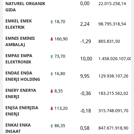
0,00
NATUREL ORGANIK
22.015.258,14
GIDA
EMKEL EMEK
18,70
2,24
98.795.318,54
ELEKTRIK
EMNIS EMINIS
160,90
-1,29
865.831,50
AMBALAJ
EMPAE EMPA
73,70
10,00
1.458.026.107,00
ELEKTRONIK
ENDAE ENDA
16,80
9,95
129.938.107,26
ENERJI HOLDING
ENERY ENERYA
8,35
-0,36
183.215.562,02
ENERJI
ENJSA ENERJISA
113,20
-0,18
315.748.091,70
ENERJI
ENKAI ENKA
86,35
0,58
847.671.918,90
INSAAT