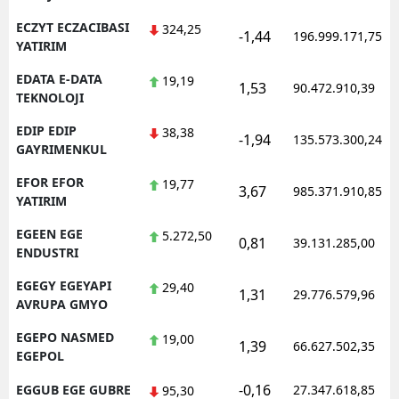
ECZYT ECZACIBASI
324,25
-1,44
196.999.171,75
YATIRIM
EDATA E-DATA
19,19
1,53
90.472.910,39
TEKNOLOJI
EDIP EDIP
38,38
-1,94
135.573.300,24
GAYRIMENKUL
EFOR EFOR
19,77
3,67
985.371.910,85
YATIRIM
EGEEN EGE
5.272,50
0,81
39.131.285,00
ENDUSTRI
EGEGY EGEYAPI
29,40
1,31
29.776.579,96
AVRUPA GMYO
EGEPO NASMED
19,00
1,39
66.627.502,35
EGEPOL
-0,16
EGGUB EGE GUBRE
27.347.618,85
95,30