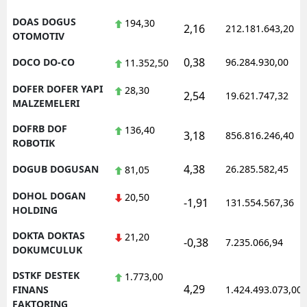
DOAS DOGUS
194,30
2,16
212.181.643,20
OTOMOTIV
0,38
DOCO DO-CO
96.284.930,00
11.352,50
DOFER DOFER YAPI
28,30
2,54
19.621.747,32
MALZEMELERI
DOFRB DOF
136,40
3,18
856.816.246,40
ROBOTIK
4,38
DOGUB DOGUSAN
26.285.582,45
81,05
DOHOL DOGAN
20,50
-1,91
131.554.567,36
HOLDING
DOKTA DOKTAS
21,20
-0,38
7.235.066,94
DOKUMCULUK
DSTKF DESTEK
1.773,00
4,29
FINANS
1.424.493.073,00
FAKTORING