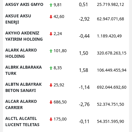
0,51
AKSGY AKIS GMYO
25.719.982,12
9,81
AKSUE AKSU
42,60
-2,92
62.947.071,68
ENERJI
AKYHO AKDENIZ
2,24
-0,44
1.189.420,49
YATIRIM HOLDING
ALARK ALARKO
101,80
1,50
320.678.263,15
HOLDING
ALBRK ALBARAKA
8,35
1,58
106.449.455,94
TURK
ALBTN ALBAYRAK
25,92
-1,14
692.044.692,60
BETON SANAYI
ALCAR ALARKO
686,50
-2,76
52.374.751,50
CARRIER
ALCTL ALCATEL
175,00
-0,11
54.351.595,90
LUCENT TELETAS