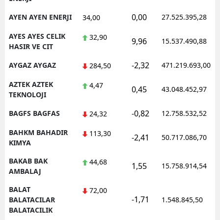
0,00
AYEN AYEN ENERJI
27.525.395,28
34,00
AYES AYES CELIK
32,90
9,96
15.537.490,88
HASIR VE CIT
-2,32
AYGAZ AYGAZ
471.219.693,00
284,50
AZTEK AZTEK
4,47
0,45
43.048.452,97
TEKNOLOJI
-0,82
BAGFS BAGFAS
12.758.532,52
24,32
BAHKM BAHADIR
113,30
-2,41
50.717.086,70
KIMYA
BAKAB BAK
44,68
1,55
15.758.914,54
AMBALAJ
BALAT
72,00
-1,71
BALATACILAR
1.548.845,50
BALATACILIK