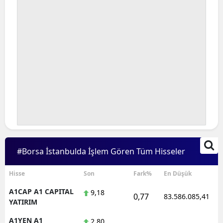
#Borsa İstanbulda İşlem Gören Tüm Hisseler
Hisse
Son
Fark%
En Düşük
A1CAP A1 CAPITAL
9,18
0,77
83.586.085,41
YATIRIM
A1YEN A1
2,80