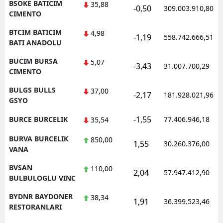
BSOKE BATICIM
35,88
-0,50
309.003.910,80
CIMENTO
BTCIM BATICIM
4,98
-1,19
558.742.666,51
BATI ANADOLU
BUCIM BURSA
5,07
-3,43
31.007.700,29
CIMENTO
BULGS BULLS
37,00
-2,17
181.928.021,96
GSYO
-1,55
BURCE BURCELIK
77.406.946,18
35,54
BURVA BURCELIK
850,00
1,55
30.260.376,00
VANA
BVSAN
110,00
2,04
57.947.412,90
BULBULOGLU VINC
BYDNR BAYDONER
38,34
1,91
36.399.523,46
RESTORANLARI