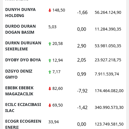
DUNYH DUNYA
148,50
-1,66
56.264.124,90
HOLDING
DURDO DURAN
5,03
0,00
11.284.390,35
DOGAN BASIM
DURKN DURUKAN
20,58
2,90
53.981.050,35
SEKERLEME
2,05
DYOBY DYO BOYA
23.927.218,75
12,94
DZGYO DENIZ
7,17
0,99
7.911.539,74
GMYO
EBEBK EBEBEK
82,60
-7,92
174.464.082,00
MAGAZACILIK
ECILC ECZACIBASI
69,50
-1,42
340.990.573,30
ILAC
ECOGR ECOGREEN
33,94
0,00
123.749.581,50
ENERJI