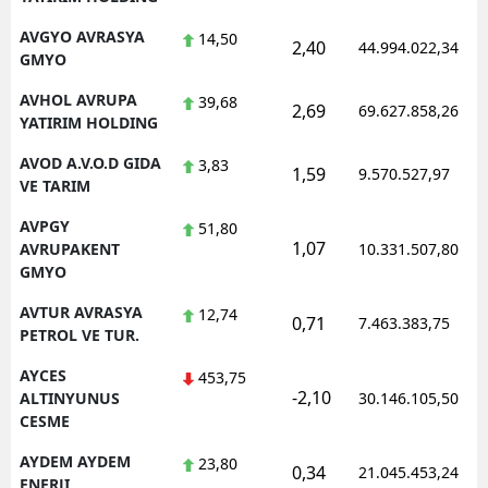
AVGYO AVRASYA
14,50
2,40
44.994.022,34
GMYO
AVHOL AVRUPA
39,68
2,69
69.627.858,26
YATIRIM HOLDING
AVOD A.V.O.D GIDA
3,83
1,59
9.570.527,97
VE TARIM
AVPGY
51,80
1,07
AVRUPAKENT
10.331.507,80
GMYO
AVTUR AVRASYA
12,74
0,71
7.463.383,75
PETROL VE TUR.
AYCES
453,75
-2,10
ALTINYUNUS
30.146.105,50
CESME
AYDEM AYDEM
23,80
0,34
21.045.453,24
ENERJI