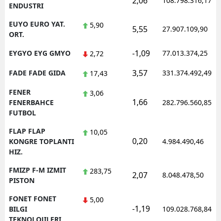
2,06
108.798.316,17
ENDUSTRI
EUYO EURO YAT.
5,90
5,55
27.907.109,90
ORT.
-1,09
EYGYO EYG GMYO
77.013.374,25
2,72
3,57
FADE FADE GIDA
331.374.492,49
17,43
FENER
3,06
1,66
FENERBAHCE
282.796.560,85
FUTBOL
FLAP FLAP
10,05
0,20
KONGRE TOPLANTI
4.984.490,46
HIZ.
FMIZP F-M IZMIT
283,75
2,07
8.048.478,50
PISTON
FONET FONET
5,00
-1,19
BILGI
109.028.768,84
TEKNOLOJILERI