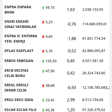
ENPRA ENPARA
59,10
1,63
2.038.133,95
BANK
ENSRI ENSARI
5,23
-0,76
114.680.039,61
SINAI YATIRIMLAR
ENTRA IC ENTERRA
4,69
-1,88
97.851.774,54
YEN. ENERJI
-0,52
EPLAS EGEPLAST
42.866.095,87
5,76
0,45
ERBOS ERBOSAN
4.921.581,30
155,50
ERCB ERCIYAS
47,90
0,42
26.324.743,60
CELIK BORU
EREGL EREGLI
38,68
-6,93
12.106.785.683,2
DEMIR CELIK
2,99
ERSU ERSU GIDA
8.513.734,00
23,42
1,20
ESCAR ESCAR FILO
97.326.379,02
45,36