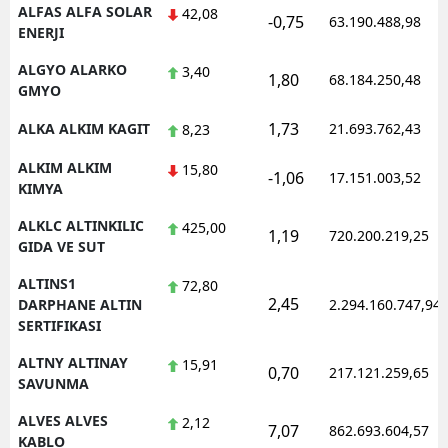
ALFAS ALFA SOLAR
42,08
-0,75
63.190.488,98
ENERJI
ALGYO ALARKO
3,40
1,80
68.184.250,48
GMYO
1,73
ALKA ALKIM KAGIT
21.693.762,43
8,23
ALKIM ALKIM
15,80
-1,06
17.151.003,52
KIMYA
ALKLC ALTINKILIC
425,00
1,19
720.200.219,25
GIDA VE SUT
ALTINS1
72,80
2,45
DARPHANE ALTIN
2.294.160.747,94
SERTIFIKASI
ALTNY ALTINAY
15,91
0,70
217.121.259,65
SAVUNMA
ALVES ALVES
2,12
7,07
862.693.604,57
KABLO