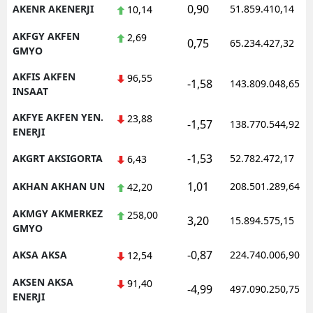
0,90
AKENR AKENERJI
51.859.410,14
10,14
AKFGY AKFEN
2,69
0,75
65.234.427,32
GMYO
AKFIS AKFEN
96,55
-1,58
143.809.048,65
INSAAT
AKFYE AKFEN YEN.
23,88
-1,57
138.770.544,92
ENERJI
-1,53
AKGRT AKSIGORTA
52.782.472,17
6,43
1,01
AKHAN AKHAN UN
208.501.289,64
42,20
AKMGY AKMERKEZ
258,00
3,20
15.894.575,15
GMYO
-0,87
AKSA AKSA
224.740.006,90
12,54
AKSEN AKSA
91,40
-4,99
497.090.250,75
ENERJI