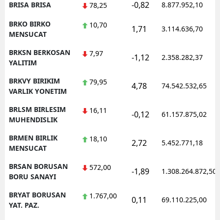
-0,82
BRISA BRISA
8.877.952,10
78,25
BRKO BIRKO
10,70
1,71
3.114.636,70
MENSUCAT
BRKSN BERKOSAN
7,97
-1,12
2.358.282,37
YALITIM
BRKVY BIRIKIM
79,95
4,78
74.542.532,65
VARLIK YONETIM
BRLSM BIRLESIM
16,11
-0,12
61.157.875,02
MUHENDISLIK
BRMEN BIRLIK
18,10
2,72
5.452.771,18
MENSUCAT
BRSAN BORUSAN
572,00
-1,89
1.308.264.872,50
BORU SANAYI
BRYAT BORUSAN
1.767,00
0,11
69.110.225,00
YAT. PAZ.