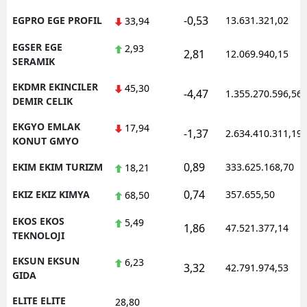
-0,53
EGPRO EGE PROFIL
13.631.321,02
33,94
EGSER EGE
2,93
2,81
12.069.940,15
SERAMIK
EKDMR EKINCILER
45,30
-4,47
1.355.270.596,56
DEMIR CELIK
EKGYO EMLAK
17,94
-1,37
2.634.410.311,19
KONUT GMYO
0,89
EKIM EKIM TURIZM
333.625.168,70
18,21
0,74
EKIZ EKIZ KIMYA
357.655,50
68,50
EKOS EKOS
5,49
1,86
47.521.377,14
TEKNOLOJI
EKSUN EKSUN
6,23
3,32
42.791.974,53
GIDA
ELITE ELITE
28,80