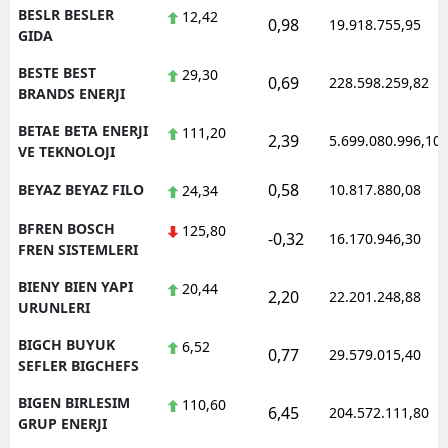
BESLR BESLER
12,42
0,98
19.918.755,95
GIDA
BESTE BEST
29,30
0,69
228.598.259,82
BRANDS ENERJI
BETAE BETA ENERJI
111,20
2,39
5.699.080.996,10
VE TEKNOLOJI
0,58
BEYAZ BEYAZ FILO
10.817.880,08
24,34
BFREN BOSCH
125,80
-0,32
16.170.946,30
FREN SISTEMLERI
BIENY BIEN YAPI
20,44
2,20
22.201.248,88
URUNLERI
BIGCH BUYUK
6,52
0,77
29.579.015,40
SEFLER BIGCHEFS
BIGEN BIRLESIM
110,60
6,45
204.572.111,80
GRUP ENERJI