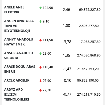
ANELE ANEL
124,90
2,46
169.375.227,30
ELEKTRIK
ANGEN ANATOLIA
9,10
1,00
TANI VE
12.505.277,50
BIYOTEKNOLOJI
ANHYT ANADOLU
111,90
-3,78
117.058.257,30
HAYAT EMEK.
ANSGR ANADOLU
28,60
1,35
274.580.868,90
SIGORTA
ARASE DOGU ARAS
110,40
-1,43
21.457.753,20
ENERJI
-0,10
ARCLK ARCELIK
86.832.190,65
97,90
ARDYZ ARD
77,30
-0,77
BILISIM
274.219.710,30
TEKNOLOJILERI