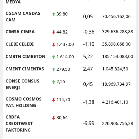
MEDYA
CGCAM CAGDAS
39,80
0,05
70.456.162,06
CAM
-0,36
CIMSA CIMSA
329.636.288,88
44,82
-1,10
CLEBI CELEBI
35.898.068,00
1.437,00
5,22
CMBTN CIMBETON
185.153.083,00
1.614,00
2,47
CMENT CIMENTAS
1.045.824,50
279,50
CONSE CONSUS
2,25
0,45
18.969.734,97
ENERJI
COSMO COSMOS
114,70
-1,38
4.216.401,10
YAT. HOLDING
CRDFA
30,64
-9,99
CREDITWEST
220.906.756,38
FAKTORING