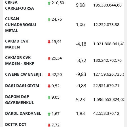
CRFSA
210,50
9,98
195.380.644,60
CARREFOURSA
CUSAN
24,76
1,06
CUHADAROGLU
12.252.073,38
METAL
CVKMD CVK
15,91
-4,16
1.021.808.061,43
MADEN
CVKMDR CVK
25,34
-3,72
130.242.702,76
MADEN - RHKP
-9,83
CWENE CW ENERJI
12.159.626.735,6
42,20
-0,83
DAGI DAGI GIYIM
52.951.670,71
9,52
DAPGM DAP
9,05
5,23
1.596.553.324,02
GAYRIMENKUL
1,83
DARDL DARDANEL
42.553.370,12
1,67
DCTTR DCT
7,72