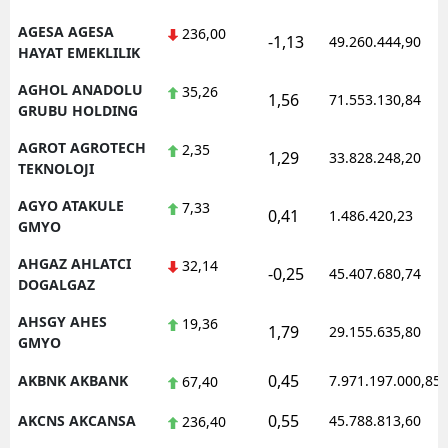
AGESA AGESA
236,00
-1,13
49.260.444,90
HAYAT EMEKLILIK
AGHOL ANADOLU
35,26
1,56
71.553.130,84
GRUBU HOLDING
AGROT AGROTECH
2,35
1,29
33.828.248,20
TEKNOLOJI
AGYO ATAKULE
7,33
0,41
1.486.420,23
GMYO
AHGAZ AHLATCI
32,14
-0,25
45.407.680,74
DOGALGAZ
AHSGY AHES
19,36
1,79
29.155.635,80
GMYO
0,45
AKBNK AKBANK
7.971.197.000,85
67,40
0,55
AKCNS AKCANSA
45.788.813,60
236,40