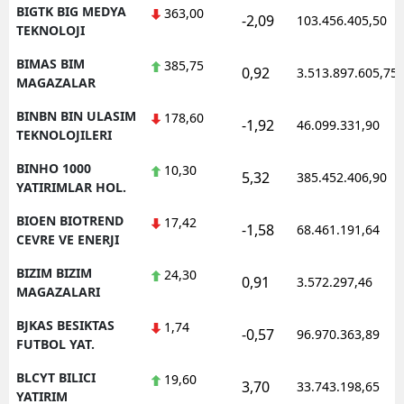
BIGTK BIG MEDYA
363,00
-2,09
103.456.405,50
TEKNOLOJI
BIMAS BIM
385,75
0,92
3.513.897.605,75
MAGAZALAR
BINBN BIN ULASIM
178,60
-1,92
46.099.331,90
TEKNOLOJILERI
BINHO 1000
10,30
5,32
385.452.406,90
YATIRIMLAR HOL.
BIOEN BIOTREND
17,42
-1,58
68.461.191,64
CEVRE VE ENERJI
BIZIM BIZIM
24,30
0,91
3.572.297,46
MAGAZALARI
BJKAS BESIKTAS
1,74
-0,57
96.970.363,89
FUTBOL YAT.
BLCYT BILICI
19,60
3,70
33.743.198,65
YATIRIM