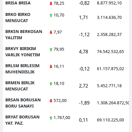
-0,82
BRISA BRISA
8.877.952,10
78,25
BRKO BIRKO
10,70
1,71
3.114.636,70
MENSUCAT
BRKSN BERKOSAN
7,97
-1,12
2.358.282,37
YALITIM
BRKVY BIRIKIM
79,95
4,78
74.542.532,65
VARLIK YONETIM
BRLSM BIRLESIM
16,11
-0,12
61.157.875,02
MUHENDISLIK
BRMEN BIRLIK
18,10
2,72
5.452.771,18
MENSUCAT
BRSAN BORUSAN
572,00
-1,89
1.308.264.872,50
BORU SANAYI
BRYAT BORUSAN
1.767,00
0,11
69.110.225,00
YAT. PAZ.