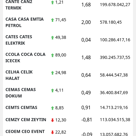
CANTE CAN2
1,21
1,68
199.678.042,27
TERMIK
CASA CASA EMTIA
71,45
2,00
578.180,45
PETROL
CATES CATES
49,38
0,04
100.286.417,16
ELEKTRIK
CCOLA COCA COLA
89,00
1,48
390.245.737,55
ICECEK
CELHA CELIK
24,98
0,64
58.444.547,38
HALAT
CEMAS CEMAS
4,11
0,49
36.400.847,69
DOKUM
0,91
CEMTS CEMTAS
14.713.219,16
8,85
-0,81
CEMZY CEM ZEYTIN
113.034.515,38
12,30
CEOEM CEO EVENT
22,82
-0,09
13.057.682,76