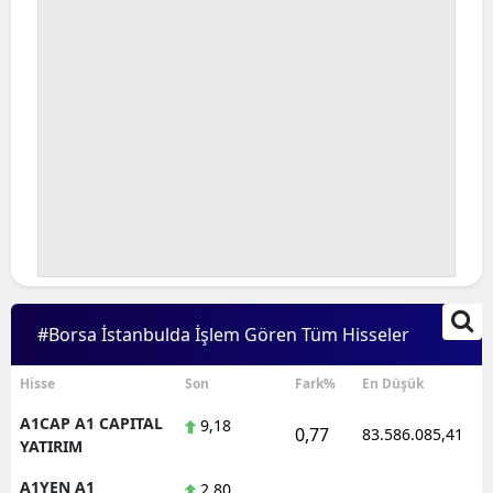
#Borsa İstanbulda İşlem Gören Tüm Hisseler
Hisse
Son
Fark%
En Düşük
A1CAP A1 CAPITAL
9,18
0,77
83.586.085,41
YATIRIM
A1YEN A1
2,80