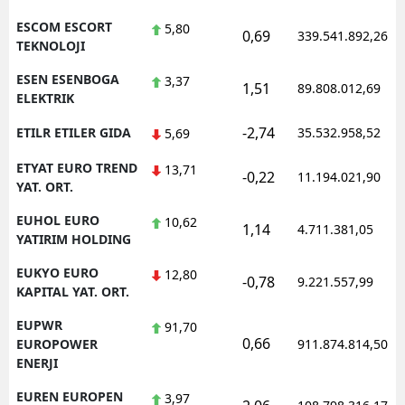
ESCOM ESCORT
5,80
0,69
339.541.892,26
TEKNOLOJI
ESEN ESENBOGA
3,37
1,51
89.808.012,69
ELEKTRIK
-2,74
ETILR ETILER GIDA
35.532.958,52
5,69
ETYAT EURO TREND
13,71
-0,22
11.194.021,90
YAT. ORT.
EUHOL EURO
10,62
1,14
4.711.381,05
YATIRIM HOLDING
EUKYO EURO
12,80
-0,78
9.221.557,99
KAPITAL YAT. ORT.
EUPWR
91,70
0,66
EUROPOWER
911.874.814,50
ENERJI
EUREN EUROPEN
3,97