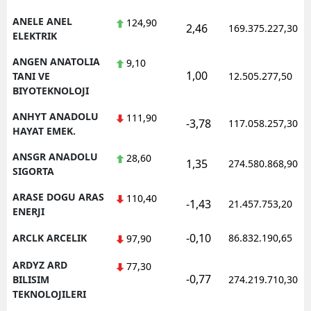
ANELE ANEL
124,90
2,46
169.375.227,30
ELEKTRIK
ANGEN ANATOLIA
9,10
1,00
TANI VE
12.505.277,50
BIYOTEKNOLOJI
ANHYT ANADOLU
111,90
-3,78
117.058.257,30
HAYAT EMEK.
ANSGR ANADOLU
28,60
1,35
274.580.868,90
SIGORTA
ARASE DOGU ARAS
110,40
-1,43
21.457.753,20
ENERJI
-0,10
ARCLK ARCELIK
86.832.190,65
97,90
ARDYZ ARD
77,30
-0,77
BILISIM
274.219.710,30
TEKNOLOJILERI