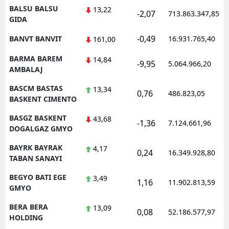
BALSU BALSU
13,22
-2,07
713.863.347,85
GIDA
-0,49
BANVT BANVIT
16.931.765,40
161,00
BARMA BAREM
14,84
-9,95
5.064.966,20
AMBALAJ
BASCM BASTAS
13,34
0,76
486.823,05
BASKENT CIMENTO
BASGZ BASKENT
43,68
-1,36
7.124.661,96
DOGALGAZ GMYO
BAYRK BAYRAK
4,17
0,24
16.349.928,80
TABAN SANAYI
BEGYO BATI EGE
3,49
1,16
11.902.813,59
GMYO
BERA BERA
13,09
0,08
52.186.577,97
HOLDING