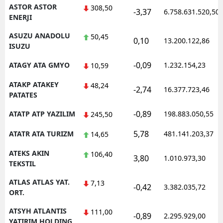
ASTOR ASTOR
308,50
-3,37
6.758.631.520,50
ENERJI
ASUZU ANADOLU
50,45
0,10
13.200.122,86
ISUZU
-0,09
ATAGY ATA GMYO
1.232.154,23
10,59
ATAKP ATAKEY
48,24
-2,74
16.377.723,46
PATATES
-0,89
ATATP ATP YAZILIM
198.883.050,55
245,50
5,78
ATATR ATA TURIZM
481.141.203,37
14,65
ATEKS AKIN
106,40
3,80
1.010.973,30
TEKSTIL
ATLAS ATLAS YAT.
7,13
-0,42
3.382.035,72
ORT.
ATSYH ATLANTIS
111,00
-0,89
2.295.929,00
YATIRIM HOLDING