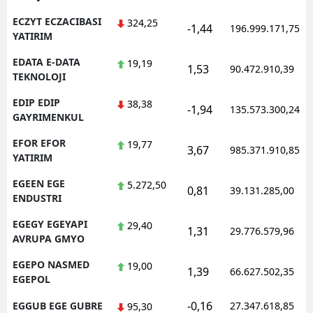
ECZYT ECZACIBASI
324,25
-1,44
196.999.171,75
YATIRIM
EDATA E-DATA
19,19
1,53
90.472.910,39
TEKNOLOJI
EDIP EDIP
38,38
-1,94
135.573.300,24
GAYRIMENKUL
EFOR EFOR
19,77
3,67
985.371.910,85
YATIRIM
EGEEN EGE
5.272,50
0,81
39.131.285,00
ENDUSTRI
EGEGY EGEYAPI
29,40
1,31
29.776.579,96
AVRUPA GMYO
EGEPO NASMED
19,00
1,39
66.627.502,35
EGEPOL
-0,16
EGGUB EGE GUBRE
27.347.618,85
95,30