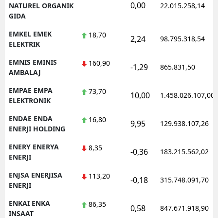
0,00
NATUREL ORGANIK
22.015.258,14
GIDA
EMKEL EMEK
18,70
2,24
98.795.318,54
ELEKTRIK
EMNIS EMINIS
160,90
-1,29
865.831,50
AMBALAJ
EMPAE EMPA
73,70
10,00
1.458.026.107,00
ELEKTRONIK
ENDAE ENDA
16,80
9,95
129.938.107,26
ENERJI HOLDING
ENERY ENERYA
8,35
-0,36
183.215.562,02
ENERJI
ENJSA ENERJISA
113,20
-0,18
315.748.091,70
ENERJI
ENKAI ENKA
86,35
0,58
847.671.918,90
INSAAT