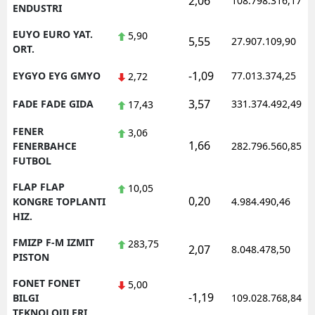
2,06
108.798.316,17
ENDUSTRI
EUYO EURO YAT.
5,90
5,55
27.907.109,90
ORT.
-1,09
EYGYO EYG GMYO
77.013.374,25
2,72
3,57
FADE FADE GIDA
331.374.492,49
17,43
FENER
3,06
1,66
FENERBAHCE
282.796.560,85
FUTBOL
FLAP FLAP
10,05
0,20
KONGRE TOPLANTI
4.984.490,46
HIZ.
FMIZP F-M IZMIT
283,75
2,07
8.048.478,50
PISTON
FONET FONET
5,00
-1,19
BILGI
109.028.768,84
TEKNOLOJILERI