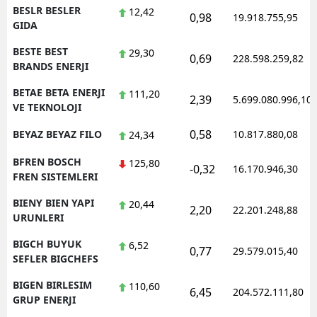
BESLR BESLER
12,42
0,98
19.918.755,95
GIDA
BESTE BEST
29,30
0,69
228.598.259,82
BRANDS ENERJI
BETAE BETA ENERJI
111,20
2,39
5.699.080.996,10
VE TEKNOLOJI
0,58
BEYAZ BEYAZ FILO
10.817.880,08
24,34
BFREN BOSCH
125,80
-0,32
16.170.946,30
FREN SISTEMLERI
BIENY BIEN YAPI
20,44
2,20
22.201.248,88
URUNLERI
BIGCH BUYUK
6,52
0,77
29.579.015,40
SEFLER BIGCHEFS
BIGEN BIRLESIM
110,60
6,45
204.572.111,80
GRUP ENERJI