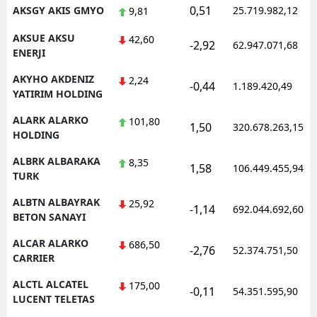
0,51
AKSGY AKIS GMYO
25.719.982,12
9,81
AKSUE AKSU
42,60
-2,92
62.947.071,68
ENERJI
AKYHO AKDENIZ
2,24
-0,44
1.189.420,49
YATIRIM HOLDING
ALARK ALARKO
101,80
1,50
320.678.263,15
HOLDING
ALBRK ALBARAKA
8,35
1,58
106.449.455,94
TURK
ALBTN ALBAYRAK
25,92
-1,14
692.044.692,60
BETON SANAYI
ALCAR ALARKO
686,50
-2,76
52.374.751,50
CARRIER
ALCTL ALCATEL
175,00
-0,11
54.351.595,90
LUCENT TELETAS