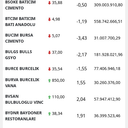
BSOKE BATICIM
35,88
-0,50
309.003.910,80
CIMENTO
BTCIM BATICIM
4,98
-1,19
558.742.666,51
BATI ANADOLU
BUCIM BURSA
5,07
-3,43
31.007.700,29
CIMENTO
BULGS BULLS
37,00
-2,17
181.928.021,96
GSYO
-1,55
BURCE BURCELIK
77.406.946,18
35,54
BURVA BURCELIK
850,00
1,55
30.260.376,00
VANA
BVSAN
110,00
2,04
57.947.412,90
BULBULOGLU VINC
BYDNR BAYDONER
38,34
1,91
36.399.523,46
RESTORANLARI