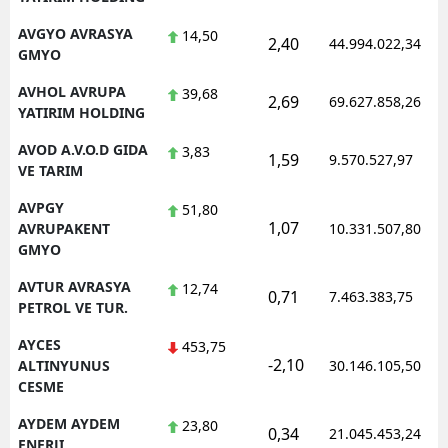
AVGYO AVRASYA
14,50
2,40
44.994.022,34
GMYO
AVHOL AVRUPA
39,68
2,69
69.627.858,26
YATIRIM HOLDING
AVOD A.V.O.D GIDA
3,83
1,59
9.570.527,97
VE TARIM
AVPGY
51,80
1,07
AVRUPAKENT
10.331.507,80
GMYO
AVTUR AVRASYA
12,74
0,71
7.463.383,75
PETROL VE TUR.
AYCES
453,75
-2,10
ALTINYUNUS
30.146.105,50
CESME
AYDEM AYDEM
23,80
0,34
21.045.453,24
ENERJI