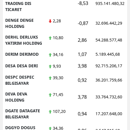
-8,53
TRADING DIS
935.141.480,32
TICARET
DENGE DENGE
2,28
-0,87
32.696.442,29
HOLDING
DERHL DERLUKS
10,80
2,86
54.288.577,48
YATIRIM HOLDING
1,07
DERIM DERIMOD
5.189.445,68
34,16
3,98
DESA DESA DERI
92.715.206,17
9,93
DESPC DESPEC
39,30
0,92
36.201.759,66
BILGISAYAR
DEVA DEVA
71,45
3,78
33.764.732,60
HOLDING
DGATE DATAGATE
107,20
0,94
17.207.648,00
BILGISAYAR
DGGYO DOGUS
34,36