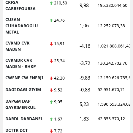
CRFSA
210,50
9,98
195.380.644,60
CARREFOURSA
CUSAN
24,76
1,06
CUHADAROGLU
12.252.073,38
METAL
CVKMD CVK
15,91
-4,16
1.021.808.061,43
MADEN
CVKMDR CVK
25,34
-3,72
130.242.702,76
MADEN - RHKP
-9,83
CWENE CW ENERJI
12.159.626.735,6
42,20
-0,83
DAGI DAGI GIYIM
52.951.670,71
9,52
DAPGM DAP
9,05
5,23
1.596.553.324,02
GAYRIMENKUL
1,83
DARDL DARDANEL
42.553.370,12
1,67
DCTTR DCT
7,72