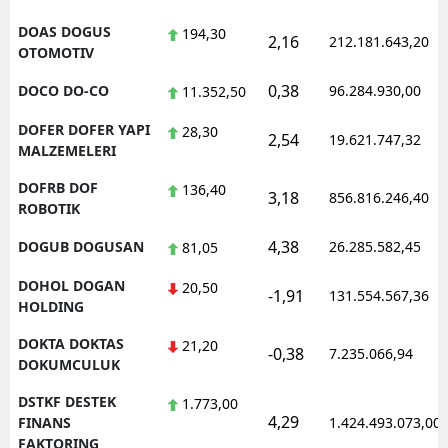
DOAS DOGUS
194,30
2,16
212.181.643,20
OTOMOTIV
0,38
DOCO DO-CO
96.284.930,00
11.352,50
DOFER DOFER YAPI
28,30
2,54
19.621.747,32
MALZEMELERI
DOFRB DOF
136,40
3,18
856.816.246,40
ROBOTIK
4,38
DOGUB DOGUSAN
26.285.582,45
81,05
DOHOL DOGAN
20,50
-1,91
131.554.567,36
HOLDING
DOKTA DOKTAS
21,20
-0,38
7.235.066,94
DOKUMCULUK
DSTKF DESTEK
1.773,00
4,29
FINANS
1.424.493.073,00
FAKTORING