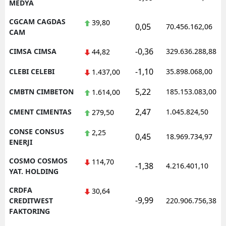
MEDYA
CGCAM CAGDAS
39,80
0,05
70.456.162,06
CAM
-0,36
CIMSA CIMSA
329.636.288,88
44,82
-1,10
CLEBI CELEBI
35.898.068,00
1.437,00
5,22
CMBTN CIMBETON
185.153.083,00
1.614,00
2,47
CMENT CIMENTAS
1.045.824,50
279,50
CONSE CONSUS
2,25
0,45
18.969.734,97
ENERJI
COSMO COSMOS
114,70
-1,38
4.216.401,10
YAT. HOLDING
CRDFA
30,64
-9,99
CREDITWEST
220.906.756,38
FAKTORING