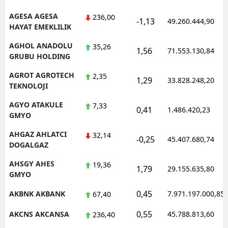
AGESA AGESA
236,00
-1,13
49.260.444,90
HAYAT EMEKLILIK
AGHOL ANADOLU
35,26
1,56
71.553.130,84
GRUBU HOLDING
AGROT AGROTECH
2,35
1,29
33.828.248,20
TEKNOLOJI
AGYO ATAKULE
7,33
0,41
1.486.420,23
GMYO
AHGAZ AHLATCI
32,14
-0,25
45.407.680,74
DOGALGAZ
AHSGY AHES
19,36
1,79
29.155.635,80
GMYO
0,45
AKBNK AKBANK
7.971.197.000,85
67,40
0,55
AKCNS AKCANSA
45.788.813,60
236,40