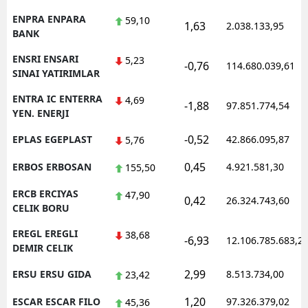
ENPRA ENPARA
59,10
1,63
2.038.133,95
BANK
ENSRI ENSARI
5,23
-0,76
114.680.039,61
SINAI YATIRIMLAR
ENTRA IC ENTERRA
4,69
-1,88
97.851.774,54
YEN. ENERJI
-0,52
EPLAS EGEPLAST
42.866.095,87
5,76
0,45
ERBOS ERBOSAN
4.921.581,30
155,50
ERCB ERCIYAS
47,90
0,42
26.324.743,60
CELIK BORU
EREGL EREGLI
38,68
-6,93
12.106.785.683,2
DEMIR CELIK
2,99
ERSU ERSU GIDA
8.513.734,00
23,42
1,20
ESCAR ESCAR FILO
97.326.379,02
45,36