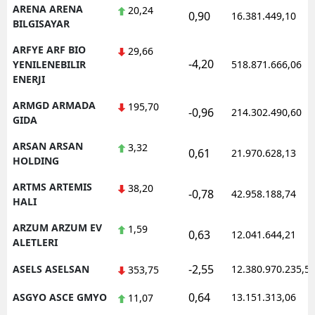
ARENA ARENA
20,24
0,90
16.381.449,10
BILGISAYAR
ARFYE ARF BIO
29,66
-4,20
YENILENEBILIR
518.871.666,06
ENERJI
ARMGD ARMADA
195,70
-0,96
214.302.490,60
GIDA
ARSAN ARSAN
3,32
0,61
21.970.628,13
HOLDING
ARTMS ARTEMIS
38,20
-0,78
42.958.188,74
HALI
ARZUM ARZUM EV
1,59
0,63
12.041.644,21
ALETLERI
-2,55
ASELS ASELSAN
12.380.970.235,5
353,75
0,64
ASGYO ASCE GMYO
13.151.313,06
11,07