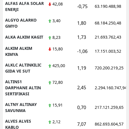
ALFAS ALFA SOLAR
42,08
-0,75
63.190.488,98
ENERJI
ALGYO ALARKO
3,40
1,80
68.184.250,48
GMYO
1,73
ALKA ALKIM KAGIT
21.693.762,43
8,23
ALKIM ALKIM
15,80
-1,06
17.151.003,52
KIMYA
ALKLC ALTINKILIC
425,00
1,19
720.200.219,25
GIDA VE SUT
ALTINS1
72,80
2,45
DARPHANE ALTIN
2.294.160.747,94
SERTIFIKASI
ALTNY ALTINAY
15,91
0,70
217.121.259,65
SAVUNMA
ALVES ALVES
2,12
7,07
862.693.604,57
KABLO