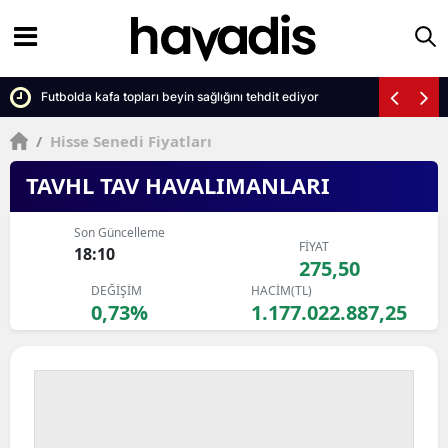
kıldı
Futbolda kafa topları beyin sağlığını tehdit ediyor
/
Hisse Senedi Fiyatları
TAVHL TAV HAVALIMANLARI
Son Güncelleme
FİYAT
18:10
275,50
DEĞİŞİM
HACİM(TL)
0,73%
1.177.022.887,25