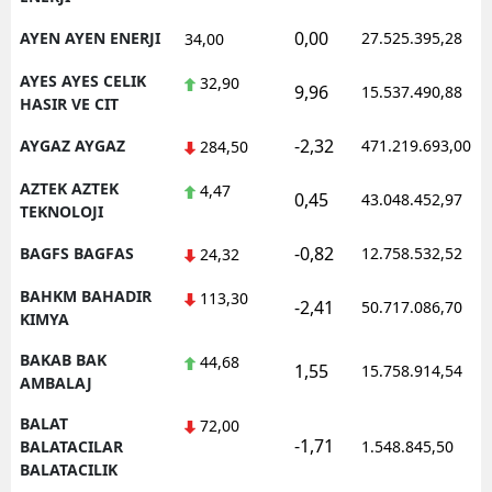
0,00
AYEN AYEN ENERJI
27.525.395,28
34,00
AYES AYES CELIK
32,90
9,96
15.537.490,88
HASIR VE CIT
-2,32
AYGAZ AYGAZ
471.219.693,00
284,50
AZTEK AZTEK
4,47
0,45
43.048.452,97
TEKNOLOJI
-0,82
BAGFS BAGFAS
12.758.532,52
24,32
BAHKM BAHADIR
113,30
-2,41
50.717.086,70
KIMYA
BAKAB BAK
44,68
1,55
15.758.914,54
AMBALAJ
BALAT
72,00
-1,71
BALATACILAR
1.548.845,50
BALATACILIK