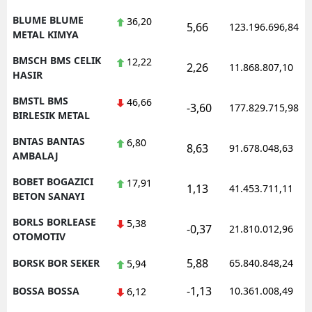
BLUME BLUME
36,20
5,66
123.196.696,84
METAL KIMYA
BMSCH BMS CELIK
12,22
2,26
11.868.807,10
HASIR
BMSTL BMS
46,66
-3,60
177.829.715,98
BIRLESIK METAL
BNTAS BANTAS
6,80
8,63
91.678.048,63
AMBALAJ
BOBET BOGAZICI
17,91
1,13
41.453.711,11
BETON SANAYI
BORLS BORLEASE
5,38
-0,37
21.810.012,96
OTOMOTIV
5,88
BORSK BOR SEKER
65.840.848,24
5,94
-1,13
BOSSA BOSSA
10.361.008,49
6,12