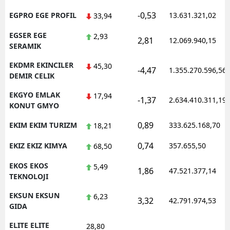
-0,53
EGPRO EGE PROFIL
13.631.321,02
33,94
EGSER EGE
2,93
2,81
12.069.940,15
SERAMIK
EKDMR EKINCILER
45,30
-4,47
1.355.270.596,56
DEMIR CELIK
EKGYO EMLAK
17,94
-1,37
2.634.410.311,19
KONUT GMYO
0,89
EKIM EKIM TURIZM
333.625.168,70
18,21
0,74
EKIZ EKIZ KIMYA
357.655,50
68,50
EKOS EKOS
5,49
1,86
47.521.377,14
TEKNOLOJI
EKSUN EKSUN
6,23
3,32
42.791.974,53
GIDA
ELITE ELITE
28,80