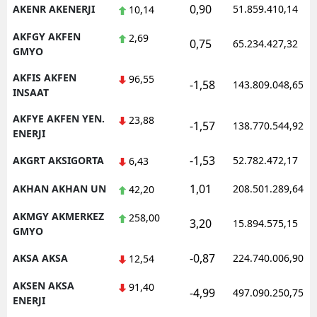
0,90
AKENR AKENERJI
51.859.410,14
10,14
AKFGY AKFEN
2,69
0,75
65.234.427,32
GMYO
AKFIS AKFEN
96,55
-1,58
143.809.048,65
INSAAT
AKFYE AKFEN YEN.
23,88
-1,57
138.770.544,92
ENERJI
-1,53
AKGRT AKSIGORTA
52.782.472,17
6,43
1,01
AKHAN AKHAN UN
208.501.289,64
42,20
AKMGY AKMERKEZ
258,00
3,20
15.894.575,15
GMYO
-0,87
AKSA AKSA
224.740.006,90
12,54
AKSEN AKSA
91,40
-4,99
497.090.250,75
ENERJI