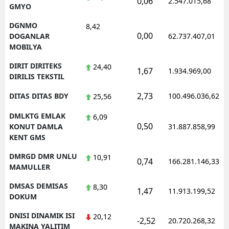
0,06
2.547.015,68
GMYO
DGNMO
8,42
0,00
DOGANLAR
62.737.407,01
MOBILYA
DIRIT DIRITEKS
24,40
1,67
1.934.969,00
DIRILIS TEKSTIL
2,73
DITAS DITAS BDY
100.496.036,62
25,56
DMLKTG EMLAK
6,09
0,50
KONUT DAMLA
31.887.858,99
KENT GMS
DMRGD DMR UNLU
10,91
0,74
166.281.146,33
MAMULLER
DMSAS DEMISAS
8,30
1,47
11.913.199,52
DOKUM
DNISI DINAMIK ISI
20,12
-2,52
20.720.268,32
MAKINA YALITIM