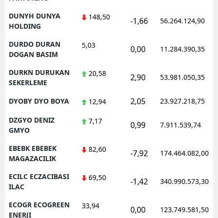
DUNYH DUNYA
148,50
-1,66
56.264.124,90
HOLDING
DURDO DURAN
5,03
0,00
11.284.390,35
DOGAN BASIM
DURKN DURUKAN
20,58
2,90
53.981.050,35
SEKERLEME
2,05
DYOBY DYO BOYA
23.927.218,75
12,94
DZGYO DENIZ
7,17
0,99
7.911.539,74
GMYO
EBEBK EBEBEK
82,60
-7,92
174.464.082,00
MAGAZACILIK
ECILC ECZACIBASI
69,50
-1,42
340.990.573,30
ILAC
ECOGR ECOGREEN
33,94
0,00
123.749.581,50
ENERJI