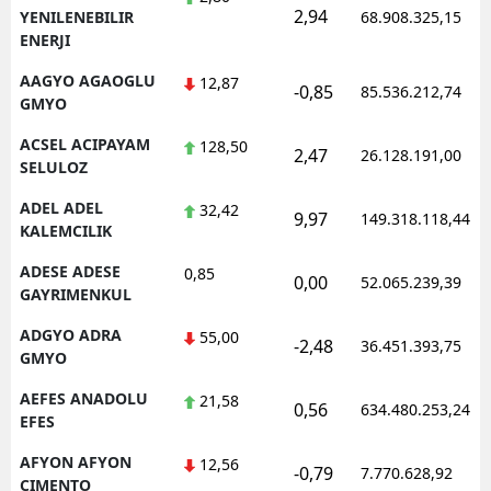
2,94
YENILENEBILIR
68.908.325,15
ENERJI
AAGYO AGAOGLU
12,87
-0,85
85.536.212,74
GMYO
ACSEL ACIPAYAM
128,50
2,47
26.128.191,00
SELULOZ
ADEL ADEL
32,42
9,97
149.318.118,44
KALEMCILIK
ADESE ADESE
0,85
0,00
52.065.239,39
GAYRIMENKUL
ADGYO ADRA
55,00
-2,48
36.451.393,75
GMYO
AEFES ANADOLU
21,58
0,56
634.480.253,24
EFES
AFYON AFYON
12,56
-0,79
7.770.628,92
CIMENTO