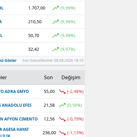
1.707,00
(9,99%)
HL
210,50
(9,98%)
A
50,70
(9,98%)
L
32,42
(9,97%)
ü Göster
Son Güncellenme: 08.08.2026 18:10
ler
Son
Değişim
55,00
(-2,48%)
O ADRA GMYO
21,58
(0,56%)
S ANADOLU EFES
12,56
(-0,79%)
N AFYON CIMENTO
A AGESA HAYAT
236,00
(-1,13%)
LILIK