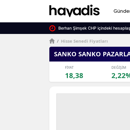
Günd
Berhan Şimşek CHP içindeki hesaplaşm
/
Hisse Senedi Fiyatları
SANKO SANKO PAZARL
FİYAT
DEĞİŞİM
18,38
2,22