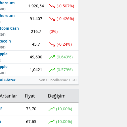
thereum
1.920,54
(-0.507%)
SDT)
thereum
91.407
(-0.426%)
)
tcoin Cash
216,7
(0%)
SDT)
tecoin
45,7
(-0.24%)
SDT)
pple
49,600
(0.649%)
)
pple
1,0421
(0.579%)
SDT)
ü Göster
Son Güncellenme: 15:43
Artanlar
Fiyat
Değişim
73,70
(10,00%)
E
67,65
(10,00%)
A