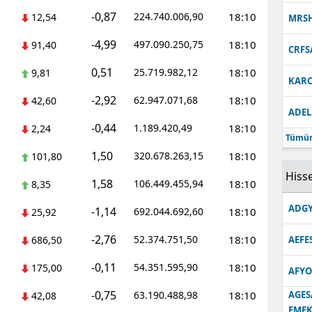
-0,87
224.740.006,90
18:10
12,54
MRS
-4,99
497.090.250,75
18:10
91,40
CRFS
0,51
25.719.982,12
18:10
9,81
KARC
-2,92
62.947.071,68
18:10
42,60
ADEL
-0,44
1.189.420,49
18:10
2,24
Tümün
1,50
320.678.263,15
18:10
101,80
Hisse
1,58
106.449.455,94
18:10
8,35
ADGY
-1,14
692.044.692,60
18:10
25,92
-2,76
52.374.751,50
18:10
686,50
AEFE
-0,11
54.351.595,90
18:10
175,00
AFYO
-0,75
63.190.488,98
18:10
AGES
42,08
EMEK