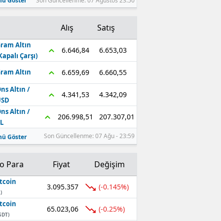
ü Göster
Son Güncellenme: 07 Ağustos 23:50
Alış
Satış
ram Altın
6.653,03
6.646,84
Kapalı Çarşı)
6.660,55
6.659,69
ram Altın
ns Altın /
4.342,09
4.341,53
USD
ns Altın /
207.307,01
206.998,51
L
Son Güncellenme: 07 Ağu - 23:59
ü Göster
to Para
Fiyat
Değişim
tcoin
3.095.357
(-0.145%)
)
tcoin
65.023,06
(-0.25%)
SDT)