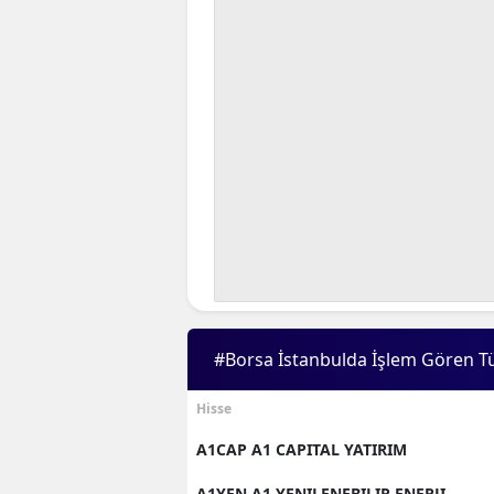
#Borsa İstanbulda İşlem Gören T
Hisse
A1CAP A1 CAPITAL YATIRIM
A1YEN A1 YENILENEBILIR ENERJI