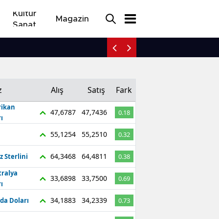
Kültür
Magazin
Sanat
Yeni Parti Manisa İl Baş
z
Alış
Satış
Fark
ikan
47,6787
47,7436
0.18
ı
55,1254
55,2510
0.32
64,3468
64,4811
z Sterlini
0.38
tralya
33,6898
33,7500
0.69
ı
34,1883
34,2339
da Doları
0.73