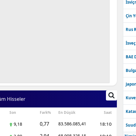
İsviç
Çin 
Rus R
İsve
BAE 
Bulga
Japon
Kuve
üm Hisseler
Katar
Son
Fark%
En Düşük
Saat
0,77
83.586.085,41
18:10
9,18
Suudi
68.908.325,15