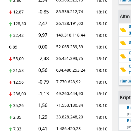
2,94
18:10
2,80
Tümün
-0,85
85.536.212,74
18:10
12,87
Altın
2,47
26.128.191,00
18:10
128,50
G
(
9,97
149.318.118,44
18:10
32,42
G
0,00
52.065.239,39
18:10
0,85
O
-2,48
36.451.393,75
18:10
55,00
O
0,56
634.480.253,24
18:10
21,58
T
-0,79
Tümün
7.770.628,92
18:10
12,56
-1,13
49.260.444,90
18:10
236,00
Krip
1,56
71.553.130,84
18:10
35,26
Bi
(TL
1,29
33.828.248,20
18:10
2,35
Bi
(U
0,41
1.486.420,23
18:10
7,33