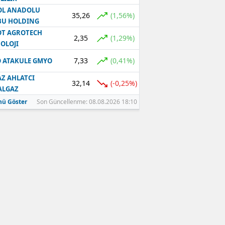
OL ANADOLU
35,26
(1,56%)
BU HOLDING
T AGROTECH
2,35
(1,29%)
OLOJI
7,33
(0,41%)
 ATAKULE GMYO
Z AHLATCI
32,14
(-0,25%)
ALGAZ
ü Göster
Son Güncellenme: 08.08.2026 18:10