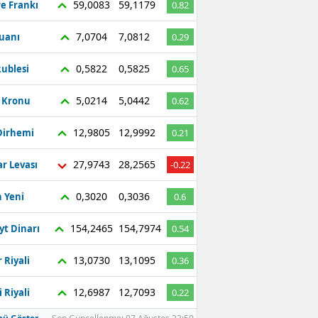
59,0083
59,1179
re Frankı
0.82
7,0704
7,0812
Yuanı
0.29
0,5822
0,5825
ublesi
0.65
5,0214
5,0442
ç Kronu
0.62
12,9805
12,9992
Dirhemi
0.21
27,9743
28,2565
r Levası
-0.22
0,3020
0,3036
 Yeni
0.6
154,2465
154,7974
yt Dinarı
0.54
13,0730
13,1095
 Riyali
0.36
12,6987
12,7093
 Riyali
0.22