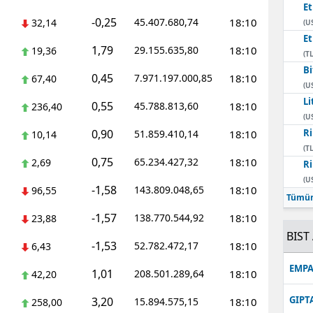
E
-0,25
45.407.680,74
18:10
32,14
(U
E
1,79
29.155.635,80
18:10
19,36
(TL
Bi
0,45
7.971.197.000,85
18:10
67,40
(U
Li
0,55
45.788.813,60
18:10
236,40
(U
0,90
Ri
51.859.410,14
18:10
10,14
(TL
0,75
65.234.427,32
18:10
2,69
Ri
(U
-1,58
143.809.048,65
18:10
96,55
Tümün
-1,57
138.770.544,92
18:10
23,88
BIST 
-1,53
52.782.472,17
18:10
6,43
EMPA
1,01
208.501.289,64
18:10
42,20
GIPT
3,20
15.894.575,15
18:10
258,00