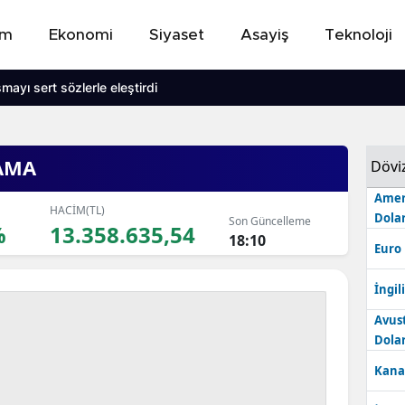
em
Ekonomi
Siyaset
Asayiş
Teknoloji
ayı sert sözlerle eleştirdi
AMA
Dövi
Amer
HACİM(TL)
Dolar
Son Güncelleme
%
13.358.635,54
18:10
Euro
İngili
Avus
Dolar
Kana