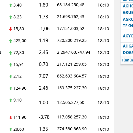
1,80
68.184.250,48
18:10
3,40
AGH
GRU
1,73
21.693.762,43
18:10
8,23
AGRO
TEKN
-1,06
17.151.003,52
18:10
15,80
AGYO
1,19
720.200.219,25
18:10
425,00
AHGA
2,45
I
2.294.160.747,94
18:10
72,80
DOG
Tümün
0,70
217.121.259,65
18:10
15,91
7,07
862.693.604,57
18:10
2,12
2,46
169.375.227,30
18:10
124,90
9,10
1,00
12.505.277,50
18:10
-3,78
117.058.257,30
18:10
111,90
1,35
274.580.868,90
18:10
28,60