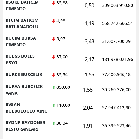
BSOKE BATICIM
35,88
-0,50
309.003.910,80
CIMENTO
BTCIM BATICIM
4,98
-1,19
558.742.666,51
BATI ANADOLU
BUCIM BURSA
5,07
-3,43
31.007.700,29
CIMENTO
BULGS BULLS
37,00
-2,17
181.928.021,96
GSYO
-1,55
BURCE BURCELIK
77.406.946,18
35,54
BURVA BURCELIK
850,00
1,55
30.260.376,00
VANA
BVSAN
110,00
2,04
57.947.412,90
BULBULOGLU VINC
BYDNR BAYDONER
38,34
1,91
36.399.523,46
RESTORANLARI