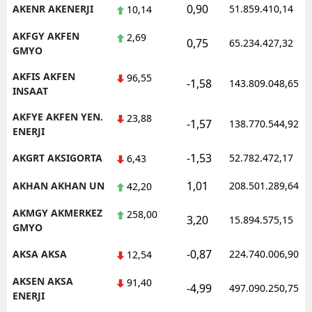
0,90
AKENR AKENERJI
51.859.410,14
10,14
AKFGY AKFEN
2,69
0,75
65.234.427,32
GMYO
AKFIS AKFEN
96,55
-1,58
143.809.048,65
INSAAT
AKFYE AKFEN YEN.
23,88
-1,57
138.770.544,92
ENERJI
-1,53
AKGRT AKSIGORTA
52.782.472,17
6,43
1,01
AKHAN AKHAN UN
208.501.289,64
42,20
AKMGY AKMERKEZ
258,00
3,20
15.894.575,15
GMYO
-0,87
AKSA AKSA
224.740.006,90
12,54
AKSEN AKSA
91,40
-4,99
497.090.250,75
ENERJI