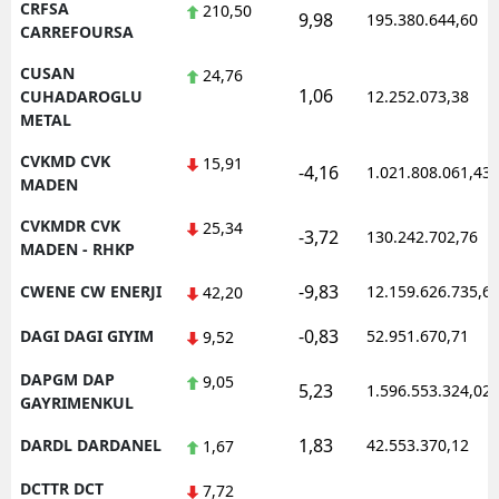
CRFSA
210,50
9,98
195.380.644,60
CARREFOURSA
CUSAN
24,76
1,06
CUHADAROGLU
12.252.073,38
METAL
CVKMD CVK
15,91
-4,16
1.021.808.061,43
MADEN
CVKMDR CVK
25,34
-3,72
130.242.702,76
MADEN - RHKP
-9,83
CWENE CW ENERJI
12.159.626.735,6
42,20
-0,83
DAGI DAGI GIYIM
52.951.670,71
9,52
DAPGM DAP
9,05
5,23
1.596.553.324,02
GAYRIMENKUL
1,83
DARDL DARDANEL
42.553.370,12
1,67
DCTTR DCT
7,72