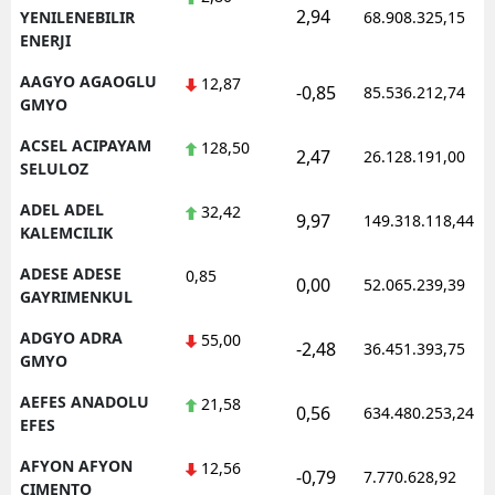
2,94
YENILENEBILIR
68.908.325,15
ENERJI
AAGYO AGAOGLU
12,87
-0,85
85.536.212,74
GMYO
ACSEL ACIPAYAM
128,50
2,47
26.128.191,00
SELULOZ
ADEL ADEL
32,42
9,97
149.318.118,44
KALEMCILIK
ADESE ADESE
0,85
0,00
52.065.239,39
GAYRIMENKUL
ADGYO ADRA
55,00
-2,48
36.451.393,75
GMYO
AEFES ANADOLU
21,58
0,56
634.480.253,24
EFES
AFYON AFYON
12,56
-0,79
7.770.628,92
CIMENTO