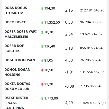
DOAS DOGUS
194,30
2,16
212.181.643,20
OTOMOTIV
0,38
DOCO DO-CO
96.284.930,00
11.352,50
DOFER DOFER YAPI
28,30
2,54
19.621.747,32
MALZEMELERI
DOFRB DOF
136,40
3,18
856.816.246,40
ROBOTIK
4,38
DOGUB DOGUSAN
26.285.582,45
81,05
DOHOL DOGAN
20,50
-1,91
131.554.567,36
HOLDING
DOKTA DOKTAS
21,20
-0,38
7.235.066,94
DOKUMCULUK
DSTKF DESTEK
1.773,00
4,29
FINANS
1.424.493.073,00
FAKTORING