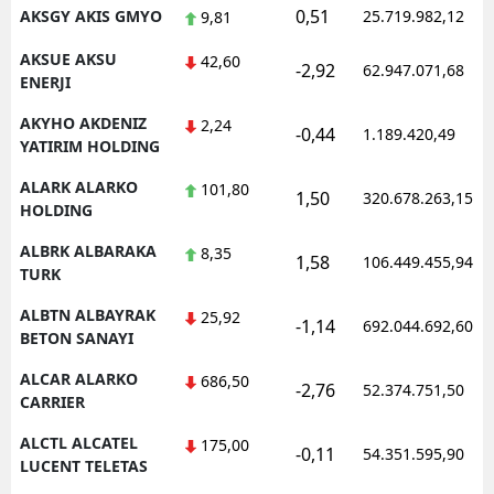
0,51
AKSGY AKIS GMYO
25.719.982,12
9,81
AKSUE AKSU
42,60
-2,92
62.947.071,68
ENERJI
AKYHO AKDENIZ
2,24
-0,44
1.189.420,49
YATIRIM HOLDING
ALARK ALARKO
101,80
1,50
320.678.263,15
HOLDING
ALBRK ALBARAKA
8,35
1,58
106.449.455,94
TURK
ALBTN ALBAYRAK
25,92
-1,14
692.044.692,60
BETON SANAYI
ALCAR ALARKO
686,50
-2,76
52.374.751,50
CARRIER
ALCTL ALCATEL
175,00
-0,11
54.351.595,90
LUCENT TELETAS