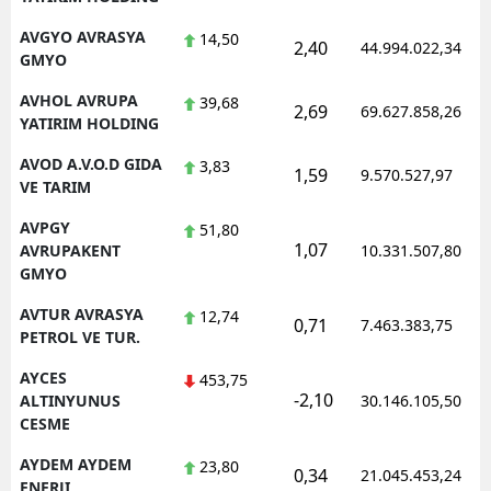
AVGYO AVRASYA
14,50
2,40
44.994.022,34
GMYO
AVHOL AVRUPA
39,68
2,69
69.627.858,26
YATIRIM HOLDING
AVOD A.V.O.D GIDA
3,83
1,59
9.570.527,97
VE TARIM
AVPGY
51,80
1,07
AVRUPAKENT
10.331.507,80
GMYO
AVTUR AVRASYA
12,74
0,71
7.463.383,75
PETROL VE TUR.
AYCES
453,75
-2,10
ALTINYUNUS
30.146.105,50
CESME
AYDEM AYDEM
23,80
0,34
21.045.453,24
ENERJI