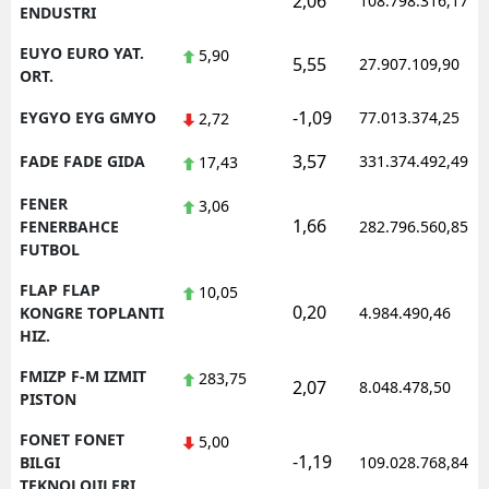
2,06
108.798.316,17
ENDUSTRI
EUYO EURO YAT.
5,90
5,55
27.907.109,90
ORT.
-1,09
EYGYO EYG GMYO
77.013.374,25
2,72
3,57
FADE FADE GIDA
331.374.492,49
17,43
FENER
3,06
1,66
FENERBAHCE
282.796.560,85
FUTBOL
FLAP FLAP
10,05
0,20
KONGRE TOPLANTI
4.984.490,46
HIZ.
FMIZP F-M IZMIT
283,75
2,07
8.048.478,50
PISTON
FONET FONET
5,00
-1,19
BILGI
109.028.768,84
TEKNOLOJILERI