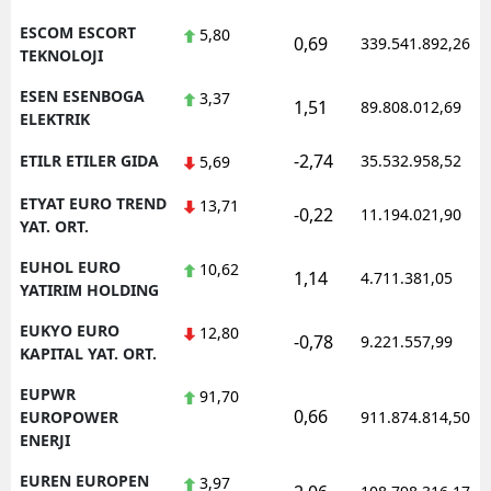
ESCOM ESCORT
5,80
0,69
339.541.892,26
TEKNOLOJI
ESEN ESENBOGA
3,37
1,51
89.808.012,69
ELEKTRIK
-2,74
ETILR ETILER GIDA
35.532.958,52
5,69
ETYAT EURO TREND
13,71
-0,22
11.194.021,90
YAT. ORT.
EUHOL EURO
10,62
1,14
4.711.381,05
YATIRIM HOLDING
EUKYO EURO
12,80
-0,78
9.221.557,99
KAPITAL YAT. ORT.
EUPWR
91,70
0,66
EUROPOWER
911.874.814,50
ENERJI
EUREN EUROPEN
3,97