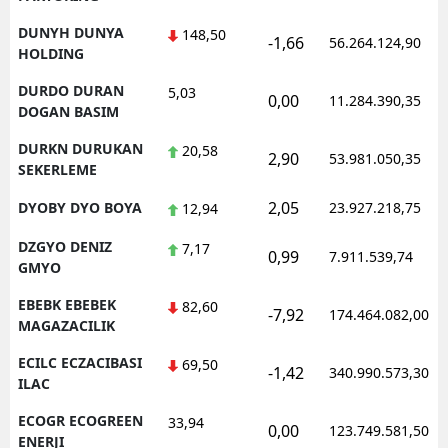
DUNYH DUNYA
148,50
-1,66
56.264.124,90
HOLDING
DURDO DURAN
5,03
0,00
11.284.390,35
DOGAN BASIM
DURKN DURUKAN
20,58
2,90
53.981.050,35
SEKERLEME
2,05
DYOBY DYO BOYA
23.927.218,75
12,94
DZGYO DENIZ
7,17
0,99
7.911.539,74
GMYO
EBEBK EBEBEK
82,60
-7,92
174.464.082,00
MAGAZACILIK
ECILC ECZACIBASI
69,50
-1,42
340.990.573,30
ILAC
ECOGR ECOGREEN
33,94
0,00
123.749.581,50
ENERJI