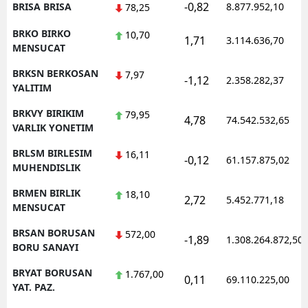
-0,82
BRISA BRISA
8.877.952,10
78,25
BRKO BIRKO
10,70
1,71
3.114.636,70
MENSUCAT
BRKSN BERKOSAN
7,97
-1,12
2.358.282,37
YALITIM
BRKVY BIRIKIM
79,95
4,78
74.542.532,65
VARLIK YONETIM
BRLSM BIRLESIM
16,11
-0,12
61.157.875,02
MUHENDISLIK
BRMEN BIRLIK
18,10
2,72
5.452.771,18
MENSUCAT
BRSAN BORUSAN
572,00
-1,89
1.308.264.872,50
BORU SANAYI
BRYAT BORUSAN
1.767,00
0,11
69.110.225,00
YAT. PAZ.