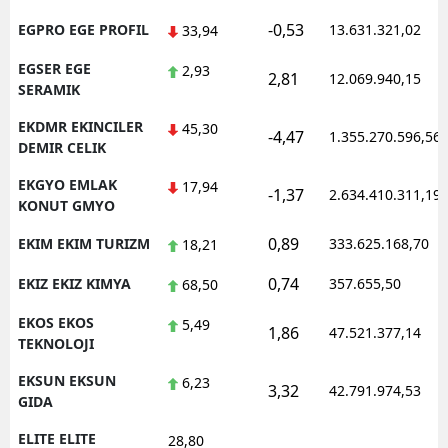
-0,53
EGPRO EGE PROFIL
13.631.321,02
33,94
EGSER EGE
2,93
2,81
12.069.940,15
SERAMIK
EKDMR EKINCILER
45,30
-4,47
1.355.270.596,56
DEMIR CELIK
EKGYO EMLAK
17,94
-1,37
2.634.410.311,19
KONUT GMYO
0,89
EKIM EKIM TURIZM
333.625.168,70
18,21
0,74
EKIZ EKIZ KIMYA
357.655,50
68,50
EKOS EKOS
5,49
1,86
47.521.377,14
TEKNOLOJI
EKSUN EKSUN
6,23
3,32
42.791.974,53
GIDA
ELITE ELITE
28,80