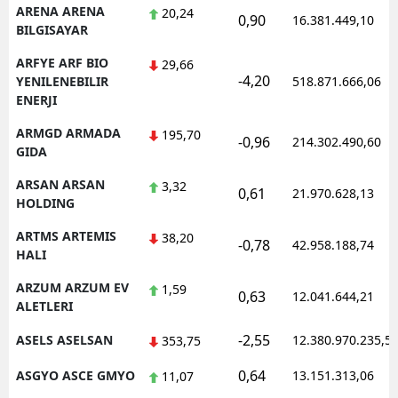
ARENA ARENA
20,24
0,90
16.381.449,10
BILGISAYAR
ARFYE ARF BIO
29,66
-4,20
YENILENEBILIR
518.871.666,06
ENERJI
ARMGD ARMADA
195,70
-0,96
214.302.490,60
GIDA
ARSAN ARSAN
3,32
0,61
21.970.628,13
HOLDING
ARTMS ARTEMIS
38,20
-0,78
42.958.188,74
HALI
ARZUM ARZUM EV
1,59
0,63
12.041.644,21
ALETLERI
-2,55
ASELS ASELSAN
12.380.970.235,5
353,75
0,64
ASGYO ASCE GMYO
13.151.313,06
11,07