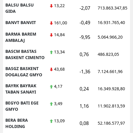
BALSU BALSU
13,22
-2,07
713.863.347,85
GIDA
-0,49
BANVT BANVIT
16.931.765,40
161,00
BARMA BAREM
14,84
-9,95
5.064.966,20
AMBALAJ
BASCM BASTAS
13,34
0,76
486.823,05
BASKENT CIMENTO
BASGZ BASKENT
43,68
-1,36
7.124.661,96
DOGALGAZ GMYO
BAYRK BAYRAK
4,17
0,24
16.349.928,80
TABAN SANAYI
BEGYO BATI EGE
3,49
1,16
11.902.813,59
GMYO
BERA BERA
13,09
0,08
52.186.577,97
HOLDING