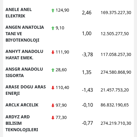
ANELE ANEL
124,90
2,46
169.375.227,30
ELEKTRIK
ANGEN ANATOLIA
9,10
1,00
TANI VE
12.505.277,50
BIYOTEKNOLOJI
ANHYT ANADOLU
111,90
-3,78
117.058.257,30
HAYAT EMEK.
ANSGR ANADOLU
28,60
1,35
274.580.868,90
SIGORTA
ARASE DOGU ARAS
110,40
-1,43
21.457.753,20
ENERJI
-0,10
ARCLK ARCELIK
86.832.190,65
97,90
ARDYZ ARD
77,30
-0,77
BILISIM
274.219.710,30
TEKNOLOJILERI