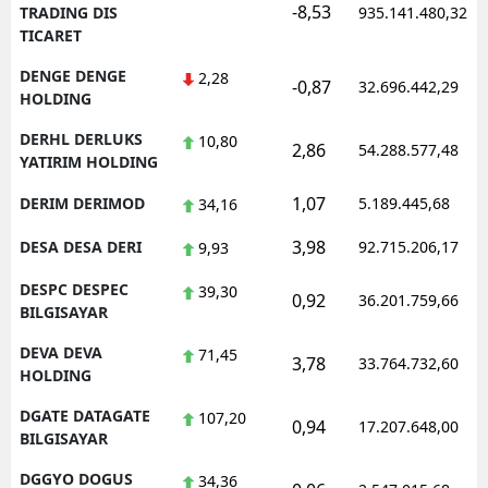
-8,53
TRADING DIS
935.141.480,32
TICARET
DENGE DENGE
2,28
-0,87
32.696.442,29
HOLDING
DERHL DERLUKS
10,80
2,86
54.288.577,48
YATIRIM HOLDING
1,07
DERIM DERIMOD
5.189.445,68
34,16
3,98
DESA DESA DERI
92.715.206,17
9,93
DESPC DESPEC
39,30
0,92
36.201.759,66
BILGISAYAR
DEVA DEVA
71,45
3,78
33.764.732,60
HOLDING
DGATE DATAGATE
107,20
0,94
17.207.648,00
BILGISAYAR
DGGYO DOGUS
34,36