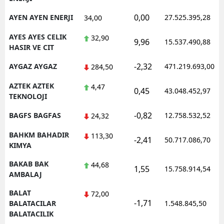
0,00
AYEN AYEN ENERJI
27.525.395,28
34,00
AYES AYES CELIK
32,90
9,96
15.537.490,88
HASIR VE CIT
-2,32
AYGAZ AYGAZ
471.219.693,00
284,50
AZTEK AZTEK
4,47
0,45
43.048.452,97
TEKNOLOJI
-0,82
BAGFS BAGFAS
12.758.532,52
24,32
BAHKM BAHADIR
113,30
-2,41
50.717.086,70
KIMYA
BAKAB BAK
44,68
1,55
15.758.914,54
AMBALAJ
BALAT
72,00
-1,71
BALATACILAR
1.548.845,50
BALATACILIK