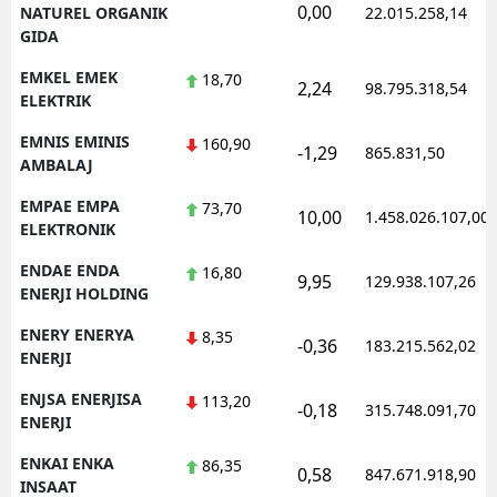
0,00
NATUREL ORGANIK
22.015.258,14
GIDA
EMKEL EMEK
18,70
2,24
98.795.318,54
ELEKTRIK
EMNIS EMINIS
160,90
-1,29
865.831,50
AMBALAJ
EMPAE EMPA
73,70
10,00
1.458.026.107,00
ELEKTRONIK
ENDAE ENDA
16,80
9,95
129.938.107,26
ENERJI HOLDING
ENERY ENERYA
8,35
-0,36
183.215.562,02
ENERJI
ENJSA ENERJISA
113,20
-0,18
315.748.091,70
ENERJI
ENKAI ENKA
86,35
0,58
847.671.918,90
INSAAT