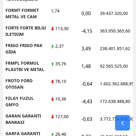
FORMT FORMET
1,74
0,00
39.437.320,00
METAL VE CAM
FORTE FORTE BILGI
113,30
-4,15
363.950.365,60
ILETISIM
FRIGO FRIGO PAK
2,37
3,49
238.401.851,62
GIDA
FRMPL FORMUL
35,76
1,48
92.565.525,00
PLASTIK VE METAL
FROTO FORD
78,10
-0,64
1.602.362.688,95
OTOSAN
FZLGY FUZUL
10,36
-4,43
172.638.488,80
GMYO
GARAN GARANTI
127,00
-0,63
3.772.734.436,30
BANKASI
GARFA GARANTI
26,40