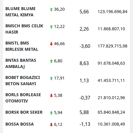
BLUME BLUME
36,20
5,66
123.196.696,84
METAL KIMYA
BMSCH BMS CELIK
12,22
2,26
11.868.807,10
HASIR
BMSTL BMS
46,66
-3,60
177.829.715,98
BIRLESIK METAL
BNTAS BANTAS
6,80
8,63
91.678.048,63
AMBALAJ
BOBET BOGAZICI
17,91
1,13
41.453.711,11
BETON SANAYI
BORLS BORLEASE
5,38
-0,37
21.810.012,96
OTOMOTIV
5,88
BORSK BOR SEKER
65.840.848,24
5,94
-1,13
BOSSA BOSSA
10.361.008,49
6,12