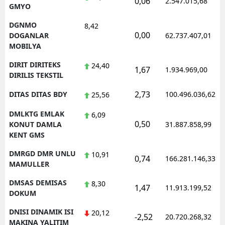
0,06
2.547.015,68
GMYO
DGNMO
8,42
0,00
DOGANLAR
62.737.407,01
MOBILYA
DIRIT DIRITEKS
24,40
1,67
1.934.969,00
DIRILIS TEKSTIL
2,73
DITAS DITAS BDY
100.496.036,62
25,56
DMLKTG EMLAK
6,09
0,50
KONUT DAMLA
31.887.858,99
KENT GMS
DMRGD DMR UNLU
10,91
0,74
166.281.146,33
MAMULLER
DMSAS DEMISAS
8,30
1,47
11.913.199,52
DOKUM
DNISI DINAMIK ISI
20,12
-2,52
20.720.268,32
MAKINA YALITIM