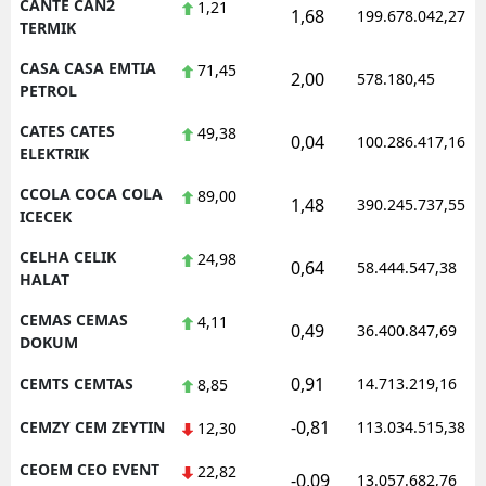
CANTE CAN2
1,21
1,68
199.678.042,27
TERMIK
CASA CASA EMTIA
71,45
2,00
578.180,45
PETROL
CATES CATES
49,38
0,04
100.286.417,16
ELEKTRIK
CCOLA COCA COLA
89,00
1,48
390.245.737,55
ICECEK
CELHA CELIK
24,98
0,64
58.444.547,38
HALAT
CEMAS CEMAS
4,11
0,49
36.400.847,69
DOKUM
0,91
CEMTS CEMTAS
14.713.219,16
8,85
-0,81
CEMZY CEM ZEYTIN
113.034.515,38
12,30
CEOEM CEO EVENT
22,82
-0,09
13.057.682,76