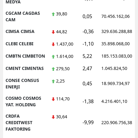
MEDYA
CGCAM CAGDAS
39,80
0,05
70.456.162,06
CAM
-0,36
CIMSA CIMSA
329.636.288,88
44,82
-1,10
CLEBI CELEBI
35.898.068,00
1.437,00
5,22
CMBTN CIMBETON
185.153.083,00
1.614,00
2,47
CMENT CIMENTAS
1.045.824,50
279,50
CONSE CONSUS
2,25
0,45
18.969.734,97
ENERJI
COSMO COSMOS
114,70
-1,38
4.216.401,10
YAT. HOLDING
CRDFA
30,64
-9,99
CREDITWEST
220.906.756,38
FAKTORING