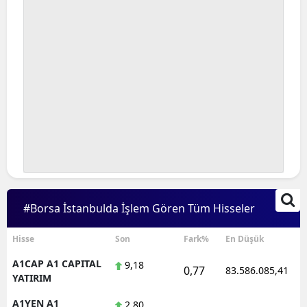
#Borsa İstanbulda İşlem Gören Tüm Hisseler
Hisse
Son
Fark%
En Düşük
A1CAP A1 CAPITAL
9,18
0,77
83.586.085,41
YATIRIM
A1YEN A1
2,80