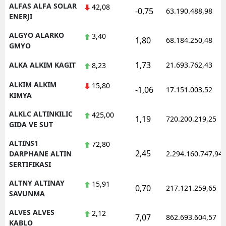
ALFAS ALFA SOLAR
42,08
-0,75
63.190.488,98
ENERJI
ALGYO ALARKO
3,40
1,80
68.184.250,48
GMYO
1,73
ALKA ALKIM KAGIT
21.693.762,43
8,23
ALKIM ALKIM
15,80
-1,06
17.151.003,52
KIMYA
ALKLC ALTINKILIC
425,00
1,19
720.200.219,25
GIDA VE SUT
ALTINS1
72,80
2,45
DARPHANE ALTIN
2.294.160.747,94
SERTIFIKASI
ALTNY ALTINAY
15,91
0,70
217.121.259,65
SAVUNMA
ALVES ALVES
2,12
7,07
862.693.604,57
KABLO