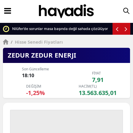
Nilüfer’de sorunlar masa başında değil sahada çözülüyor
/
Hisse Senedi Fiyatları
ZEDUR ZEDUR ENERJI
Son Güncelleme
FİYAT
18:10
7,91
DEĞİŞİM
HACİM(TL)
-1,25%
13.563.635,01