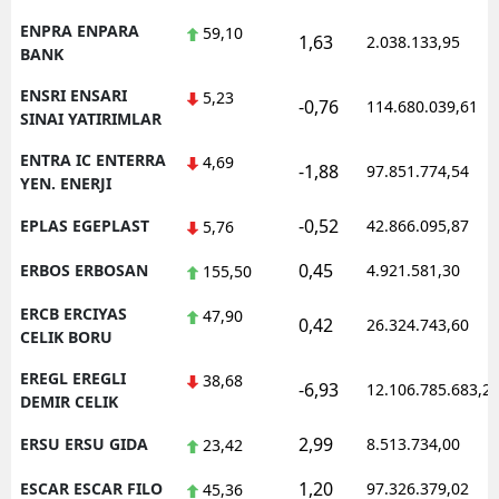
ENPRA ENPARA
59,10
1,63
2.038.133,95
BANK
ENSRI ENSARI
5,23
-0,76
114.680.039,61
SINAI YATIRIMLAR
ENTRA IC ENTERRA
4,69
-1,88
97.851.774,54
YEN. ENERJI
-0,52
EPLAS EGEPLAST
42.866.095,87
5,76
0,45
ERBOS ERBOSAN
4.921.581,30
155,50
ERCB ERCIYAS
47,90
0,42
26.324.743,60
CELIK BORU
EREGL EREGLI
38,68
-6,93
12.106.785.683,2
DEMIR CELIK
2,99
ERSU ERSU GIDA
8.513.734,00
23,42
1,20
ESCAR ESCAR FILO
97.326.379,02
45,36