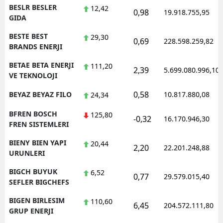
BESLR BESLER
12,42
0,98
19.918.755,95
GIDA
BESTE BEST
29,30
0,69
228.598.259,82
BRANDS ENERJI
BETAE BETA ENERJI
111,20
2,39
5.699.080.996,10
VE TEKNOLOJI
0,58
BEYAZ BEYAZ FILO
10.817.880,08
24,34
BFREN BOSCH
125,80
-0,32
16.170.946,30
FREN SISTEMLERI
BIENY BIEN YAPI
20,44
2,20
22.201.248,88
URUNLERI
BIGCH BUYUK
6,52
0,77
29.579.015,40
SEFLER BIGCHEFS
BIGEN BIRLESIM
110,60
6,45
204.572.111,80
GRUP ENERJI