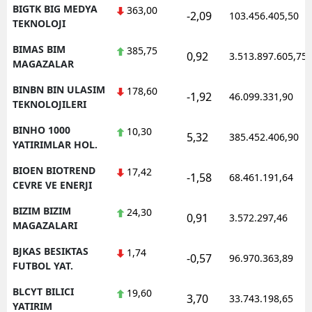
BIGTK BIG MEDYA
363,00
-2,09
103.456.405,50
TEKNOLOJI
BIMAS BIM
385,75
0,92
3.513.897.605,75
MAGAZALAR
BINBN BIN ULASIM
178,60
-1,92
46.099.331,90
TEKNOLOJILERI
BINHO 1000
10,30
5,32
385.452.406,90
YATIRIMLAR HOL.
BIOEN BIOTREND
17,42
-1,58
68.461.191,64
CEVRE VE ENERJI
BIZIM BIZIM
24,30
0,91
3.572.297,46
MAGAZALARI
BJKAS BESIKTAS
1,74
-0,57
96.970.363,89
FUTBOL YAT.
BLCYT BILICI
19,60
3,70
33.743.198,65
YATIRIM