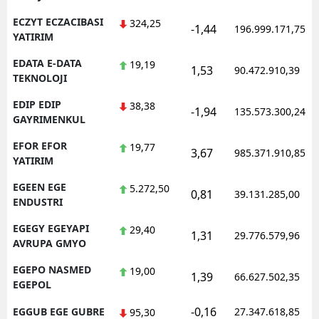
ECZYT ECZACIBASI
324,25
-1,44
196.999.171,75
YATIRIM
EDATA E-DATA
19,19
1,53
90.472.910,39
TEKNOLOJI
EDIP EDIP
38,38
-1,94
135.573.300,24
GAYRIMENKUL
EFOR EFOR
19,77
3,67
985.371.910,85
YATIRIM
EGEEN EGE
5.272,50
0,81
39.131.285,00
ENDUSTRI
EGEGY EGEYAPI
29,40
1,31
29.776.579,96
AVRUPA GMYO
EGEPO NASMED
19,00
1,39
66.627.502,35
EGEPOL
-0,16
EGGUB EGE GUBRE
27.347.618,85
95,30