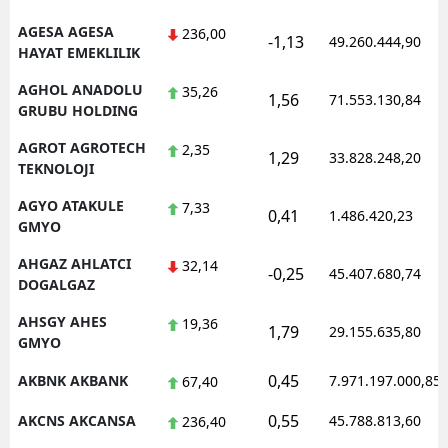
AGESA AGESA
236,00
-1,13
49.260.444,90
HAYAT EMEKLILIK
AGHOL ANADOLU
35,26
1,56
71.553.130,84
GRUBU HOLDING
AGROT AGROTECH
2,35
1,29
33.828.248,20
TEKNOLOJI
AGYO ATAKULE
7,33
0,41
1.486.420,23
GMYO
AHGAZ AHLATCI
32,14
-0,25
45.407.680,74
DOGALGAZ
AHSGY AHES
19,36
1,79
29.155.635,80
GMYO
0,45
AKBNK AKBANK
7.971.197.000,85
67,40
0,55
AKCNS AKCANSA
45.788.813,60
236,40