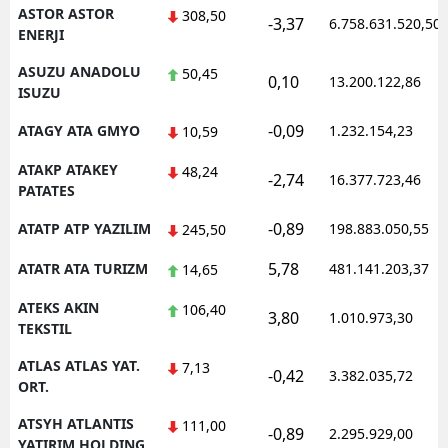
ASTOR ASTOR
308,50
-3,37
6.758.631.520,50
ENERJI
ASUZU ANADOLU
50,45
0,10
13.200.122,86
ISUZU
-0,09
ATAGY ATA GMYO
1.232.154,23
10,59
ATAKP ATAKEY
48,24
-2,74
16.377.723,46
PATATES
-0,89
ATATP ATP YAZILIM
198.883.050,55
245,50
5,78
ATATR ATA TURIZM
481.141.203,37
14,65
ATEKS AKIN
106,40
3,80
1.010.973,30
TEKSTIL
ATLAS ATLAS YAT.
7,13
-0,42
3.382.035,72
ORT.
ATSYH ATLANTIS
111,00
-0,89
2.295.929,00
YATIRIM HOLDING