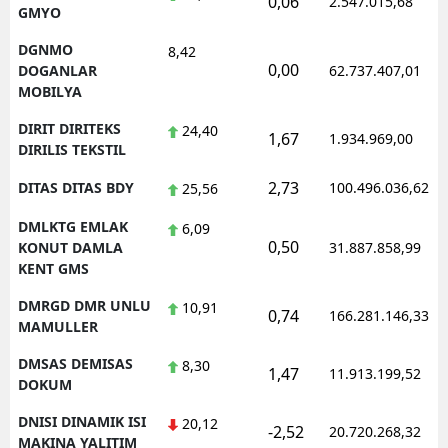
0,06
2.547.015,68
GMYO
DGNMO
8,42
0,00
DOGANLAR
62.737.407,01
MOBILYA
DIRIT DIRITEKS
24,40
1,67
1.934.969,00
DIRILIS TEKSTIL
2,73
DITAS DITAS BDY
100.496.036,62
25,56
DMLKTG EMLAK
6,09
0,50
KONUT DAMLA
31.887.858,99
KENT GMS
DMRGD DMR UNLU
10,91
0,74
166.281.146,33
MAMULLER
DMSAS DEMISAS
8,30
1,47
11.913.199,52
DOKUM
DNISI DINAMIK ISI
20,12
-2,52
20.720.268,32
MAKINA YALITIM