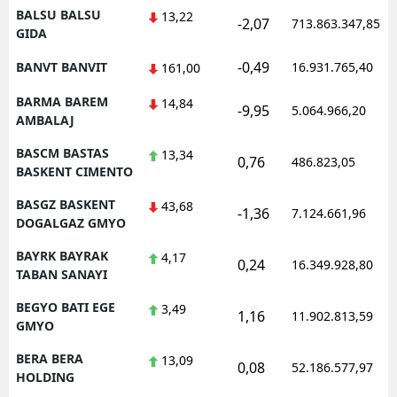
BALSU BALSU
13,22
-2,07
713.863.347,85
GIDA
-0,49
BANVT BANVIT
16.931.765,40
161,00
BARMA BAREM
14,84
-9,95
5.064.966,20
AMBALAJ
BASCM BASTAS
13,34
0,76
486.823,05
BASKENT CIMENTO
BASGZ BASKENT
43,68
-1,36
7.124.661,96
DOGALGAZ GMYO
BAYRK BAYRAK
4,17
0,24
16.349.928,80
TABAN SANAYI
BEGYO BATI EGE
3,49
1,16
11.902.813,59
GMYO
BERA BERA
13,09
0,08
52.186.577,97
HOLDING