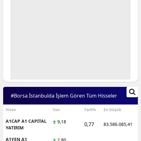
#Borsa İstanbulda İşlem Gören Tüm Hisseler
Hisse
Son
Fark%
En Düşük
A1CAP A1 CAPITAL
9,18
0,77
83.586.085,41
YATIRIM
A1YEN A1
2,80