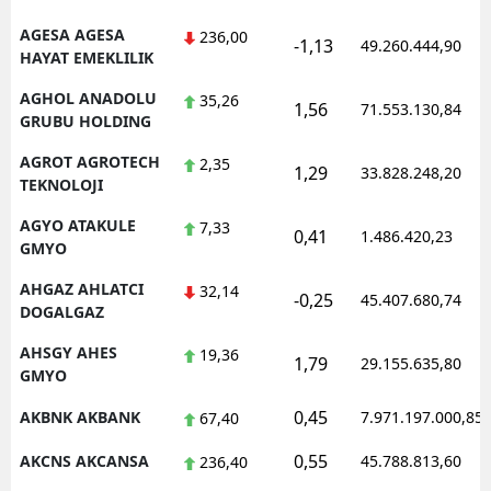
AGESA AGESA
236,00
-1,13
49.260.444,90
HAYAT EMEKLILIK
AGHOL ANADOLU
35,26
1,56
71.553.130,84
GRUBU HOLDING
AGROT AGROTECH
2,35
1,29
33.828.248,20
TEKNOLOJI
AGYO ATAKULE
7,33
0,41
1.486.420,23
GMYO
AHGAZ AHLATCI
32,14
-0,25
45.407.680,74
DOGALGAZ
AHSGY AHES
19,36
1,79
29.155.635,80
GMYO
0,45
AKBNK AKBANK
7.971.197.000,85
67,40
0,55
AKCNS AKCANSA
45.788.813,60
236,40