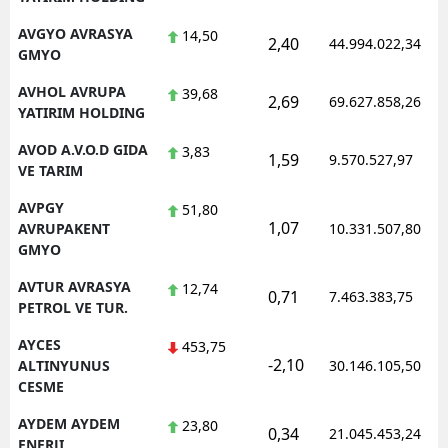
AVGYO AVRASYA
14,50
2,40
44.994.022,34
GMYO
AVHOL AVRUPA
39,68
2,69
69.627.858,26
YATIRIM HOLDING
AVOD A.V.O.D GIDA
3,83
1,59
9.570.527,97
VE TARIM
AVPGY
51,80
1,07
AVRUPAKENT
10.331.507,80
GMYO
AVTUR AVRASYA
12,74
0,71
7.463.383,75
PETROL VE TUR.
AYCES
453,75
-2,10
ALTINYUNUS
30.146.105,50
CESME
AYDEM AYDEM
23,80
0,34
21.045.453,24
ENERJI