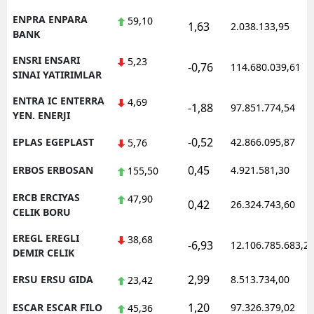
ENPRA ENPARA
59,10
1,63
2.038.133,95
BANK
ENSRI ENSARI
5,23
-0,76
114.680.039,61
SINAI YATIRIMLAR
ENTRA IC ENTERRA
4,69
-1,88
97.851.774,54
YEN. ENERJI
-0,52
EPLAS EGEPLAST
42.866.095,87
5,76
0,45
ERBOS ERBOSAN
4.921.581,30
155,50
ERCB ERCIYAS
47,90
0,42
26.324.743,60
CELIK BORU
EREGL EREGLI
38,68
-6,93
12.106.785.683,2
DEMIR CELIK
2,99
ERSU ERSU GIDA
8.513.734,00
23,42
1,20
ESCAR ESCAR FILO
97.326.379,02
45,36