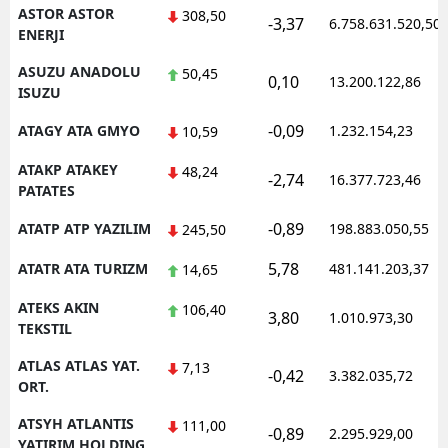
ASTOR ASTOR
308,50
-3,37
6.758.631.520,50
ENERJI
ASUZU ANADOLU
50,45
0,10
13.200.122,86
ISUZU
-0,09
ATAGY ATA GMYO
1.232.154,23
10,59
ATAKP ATAKEY
48,24
-2,74
16.377.723,46
PATATES
-0,89
ATATP ATP YAZILIM
198.883.050,55
245,50
5,78
ATATR ATA TURIZM
481.141.203,37
14,65
ATEKS AKIN
106,40
3,80
1.010.973,30
TEKSTIL
ATLAS ATLAS YAT.
7,13
-0,42
3.382.035,72
ORT.
ATSYH ATLANTIS
111,00
-0,89
2.295.929,00
YATIRIM HOLDING