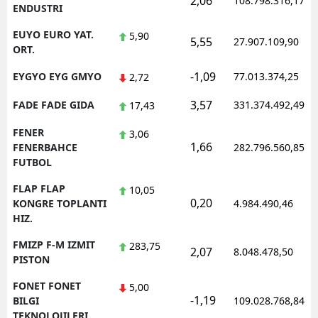
2,06
108.798.316,17
ENDUSTRI
EUYO EURO YAT.
5,90
5,55
27.907.109,90
ORT.
-1,09
EYGYO EYG GMYO
77.013.374,25
2,72
3,57
FADE FADE GIDA
331.374.492,49
17,43
FENER
3,06
1,66
FENERBAHCE
282.796.560,85
FUTBOL
FLAP FLAP
10,05
0,20
KONGRE TOPLANTI
4.984.490,46
HIZ.
FMIZP F-M IZMIT
283,75
2,07
8.048.478,50
PISTON
FONET FONET
5,00
-1,19
BILGI
109.028.768,84
TEKNOLOJILERI