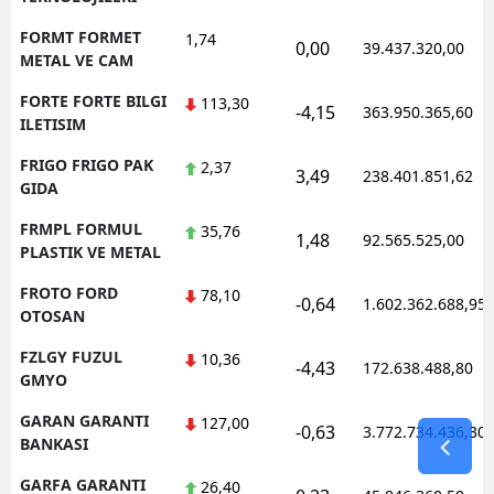
FORMT FORMET
1,74
0,00
39.437.320,00
METAL VE CAM
FORTE FORTE BILGI
113,30
-4,15
363.950.365,60
ILETISIM
FRIGO FRIGO PAK
2,37
3,49
238.401.851,62
GIDA
FRMPL FORMUL
35,76
1,48
92.565.525,00
PLASTIK VE METAL
FROTO FORD
78,10
-0,64
1.602.362.688,95
OTOSAN
FZLGY FUZUL
10,36
-4,43
172.638.488,80
GMYO
GARAN GARANTI
127,00
-0,63
3.772.734.436,30
BANKASI
GARFA GARANTI
26,40