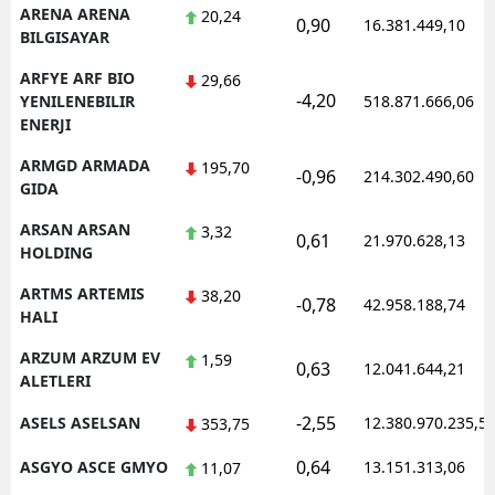
ARENA ARENA
20,24
0,90
16.381.449,10
BILGISAYAR
ARFYE ARF BIO
29,66
-4,20
YENILENEBILIR
518.871.666,06
ENERJI
ARMGD ARMADA
195,70
-0,96
214.302.490,60
GIDA
ARSAN ARSAN
3,32
0,61
21.970.628,13
HOLDING
ARTMS ARTEMIS
38,20
-0,78
42.958.188,74
HALI
ARZUM ARZUM EV
1,59
0,63
12.041.644,21
ALETLERI
-2,55
ASELS ASELSAN
12.380.970.235,5
353,75
0,64
ASGYO ASCE GMYO
13.151.313,06
11,07