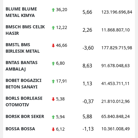
BLUME BLUME
36,20
5,66
123.196.696,84
METAL KIMYA
BMSCH BMS CELIK
12,22
2,26
11.868.807,10
HASIR
BMSTL BMS
46,66
-3,60
177.829.715,98
BIRLESIK METAL
BNTAS BANTAS
6,80
8,63
91.678.048,63
AMBALAJ
BOBET BOGAZICI
17,91
1,13
41.453.711,11
BETON SANAYI
BORLS BORLEASE
5,38
-0,37
21.810.012,96
OTOMOTIV
5,88
BORSK BOR SEKER
65.840.848,24
5,94
-1,13
BOSSA BOSSA
10.361.008,49
6,12