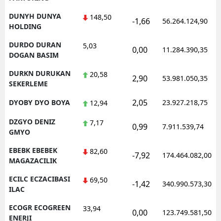
DUNYH DUNYA
148,50
-1,66
56.264.124,90
HOLDING
DURDO DURAN
5,03
0,00
11.284.390,35
DOGAN BASIM
DURKN DURUKAN
20,58
2,90
53.981.050,35
SEKERLEME
2,05
DYOBY DYO BOYA
23.927.218,75
12,94
DZGYO DENIZ
7,17
0,99
7.911.539,74
GMYO
EBEBK EBEBEK
82,60
-7,92
174.464.082,00
MAGAZACILIK
ECILC ECZACIBASI
69,50
-1,42
340.990.573,30
ILAC
ECOGR ECOGREEN
33,94
0,00
123.749.581,50
ENERJI