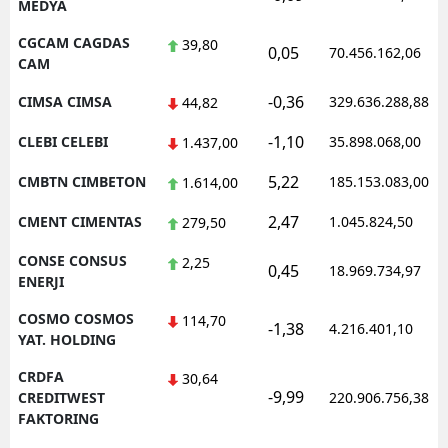
MEDYA
CGCAM CAGDAS
39,80
0,05
70.456.162,06
CAM
-0,36
CIMSA CIMSA
329.636.288,88
44,82
-1,10
CLEBI CELEBI
35.898.068,00
1.437,00
5,22
CMBTN CIMBETON
185.153.083,00
1.614,00
2,47
CMENT CIMENTAS
1.045.824,50
279,50
CONSE CONSUS
2,25
0,45
18.969.734,97
ENERJI
COSMO COSMOS
114,70
-1,38
4.216.401,10
YAT. HOLDING
CRDFA
30,64
-9,99
CREDITWEST
220.906.756,38
FAKTORING