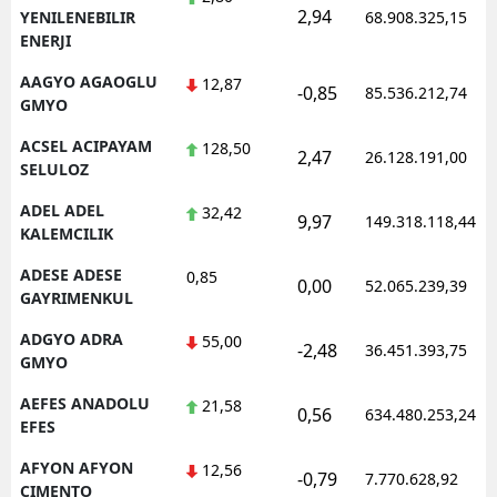
2,94
YENILENEBILIR
68.908.325,15
ENERJI
AAGYO AGAOGLU
12,87
-0,85
85.536.212,74
GMYO
ACSEL ACIPAYAM
128,50
2,47
26.128.191,00
SELULOZ
ADEL ADEL
32,42
9,97
149.318.118,44
KALEMCILIK
ADESE ADESE
0,85
0,00
52.065.239,39
GAYRIMENKUL
ADGYO ADRA
55,00
-2,48
36.451.393,75
GMYO
AEFES ANADOLU
21,58
0,56
634.480.253,24
EFES
AFYON AFYON
12,56
-0,79
7.770.628,92
CIMENTO