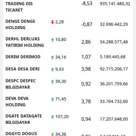
-8,53
TRADING DIS
935.141.480,32
TICARET
DENGE DENGE
2,28
-0,87
32.696.442,29
HOLDING
DERHL DERLUKS
10,80
2,86
54.288.577,48
YATIRIM HOLDING
1,07
DERIM DERIMOD
5.189.445,68
34,16
3,98
DESA DESA DERI
92.715.206,17
9,93
DESPC DESPEC
39,30
0,92
36.201.759,66
BILGISAYAR
DEVA DEVA
71,45
3,78
33.764.732,60
HOLDING
DGATE DATAGATE
107,20
0,94
17.207.648,00
BILGISAYAR
DGGYO DOGUS
34,36