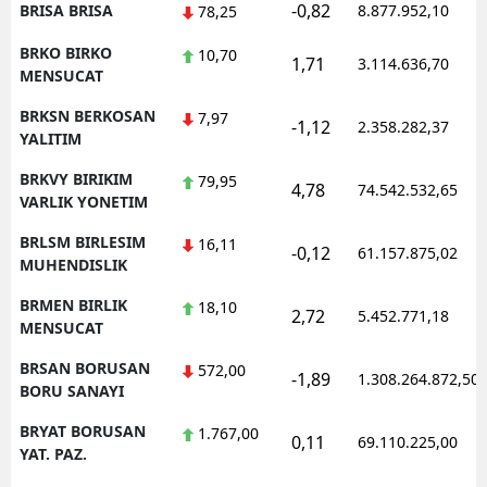
-0,82
BRISA BRISA
8.877.952,10
78,25
BRKO BIRKO
10,70
1,71
3.114.636,70
MENSUCAT
BRKSN BERKOSAN
7,97
-1,12
2.358.282,37
YALITIM
BRKVY BIRIKIM
79,95
4,78
74.542.532,65
VARLIK YONETIM
BRLSM BIRLESIM
16,11
-0,12
61.157.875,02
MUHENDISLIK
BRMEN BIRLIK
18,10
2,72
5.452.771,18
MENSUCAT
BRSAN BORUSAN
572,00
-1,89
1.308.264.872,50
BORU SANAYI
BRYAT BORUSAN
1.767,00
0,11
69.110.225,00
YAT. PAZ.