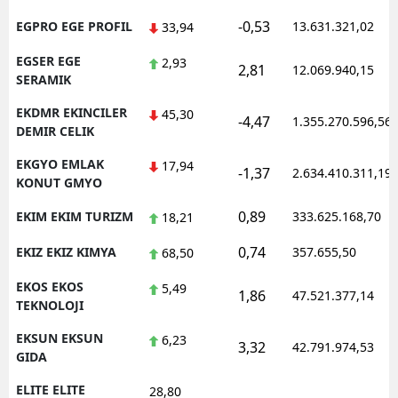
-0,53
EGPRO EGE PROFIL
13.631.321,02
33,94
EGSER EGE
2,93
2,81
12.069.940,15
SERAMIK
EKDMR EKINCILER
45,30
-4,47
1.355.270.596,56
DEMIR CELIK
EKGYO EMLAK
17,94
-1,37
2.634.410.311,19
KONUT GMYO
0,89
EKIM EKIM TURIZM
333.625.168,70
18,21
0,74
EKIZ EKIZ KIMYA
357.655,50
68,50
EKOS EKOS
5,49
1,86
47.521.377,14
TEKNOLOJI
EKSUN EKSUN
6,23
3,32
42.791.974,53
GIDA
ELITE ELITE
28,80