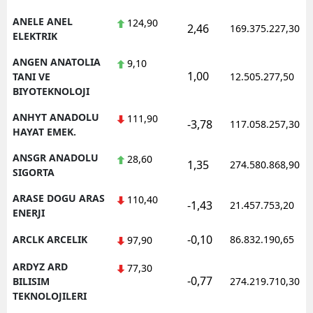
ANELE ANEL
124,90
2,46
169.375.227,30
ELEKTRIK
ANGEN ANATOLIA
9,10
1,00
TANI VE
12.505.277,50
BIYOTEKNOLOJI
ANHYT ANADOLU
111,90
-3,78
117.058.257,30
HAYAT EMEK.
ANSGR ANADOLU
28,60
1,35
274.580.868,90
SIGORTA
ARASE DOGU ARAS
110,40
-1,43
21.457.753,20
ENERJI
-0,10
ARCLK ARCELIK
86.832.190,65
97,90
ARDYZ ARD
77,30
-0,77
BILISIM
274.219.710,30
TEKNOLOJILERI