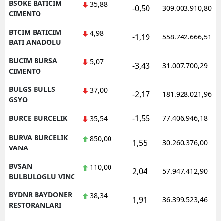
BSOKE BATICIM
35,88
-0,50
309.003.910,80
CIMENTO
BTCIM BATICIM
4,98
-1,19
558.742.666,51
BATI ANADOLU
BUCIM BURSA
5,07
-3,43
31.007.700,29
CIMENTO
BULGS BULLS
37,00
-2,17
181.928.021,96
GSYO
-1,55
BURCE BURCELIK
77.406.946,18
35,54
BURVA BURCELIK
850,00
1,55
30.260.376,00
VANA
BVSAN
110,00
2,04
57.947.412,90
BULBULOGLU VINC
BYDNR BAYDONER
38,34
1,91
36.399.523,46
RESTORANLARI