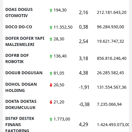
DOAS DOGUS
194,30
2,16
212.181.643,20
OTOMOTIV
0,38
DOCO DO-CO
96.284.930,00
11.352,50
DOFER DOFER YAPI
28,30
2,54
19.621.747,32
MALZEMELERI
DOFRB DOF
136,40
3,18
856.816.246,40
ROBOTIK
4,38
DOGUB DOGUSAN
26.285.582,45
81,05
DOHOL DOGAN
20,50
-1,91
131.554.567,36
HOLDING
DOKTA DOKTAS
21,20
-0,38
7.235.066,94
DOKUMCULUK
DSTKF DESTEK
1.773,00
4,29
FINANS
1.424.493.073,00
FAKTORING