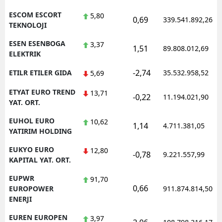
ESCOM ESCORT
5,80
0,69
339.541.892,26
TEKNOLOJI
ESEN ESENBOGA
3,37
1,51
89.808.012,69
ELEKTRIK
-2,74
ETILR ETILER GIDA
35.532.958,52
5,69
ETYAT EURO TREND
13,71
-0,22
11.194.021,90
YAT. ORT.
EUHOL EURO
10,62
1,14
4.711.381,05
YATIRIM HOLDING
EUKYO EURO
12,80
-0,78
9.221.557,99
KAPITAL YAT. ORT.
EUPWR
91,70
0,66
EUROPOWER
911.874.814,50
ENERJI
EUREN EUROPEN
3,97