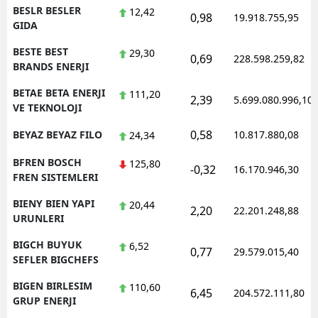
BESLR BESLER
12,42
0,98
19.918.755,95
GIDA
BESTE BEST
29,30
0,69
228.598.259,82
BRANDS ENERJI
BETAE BETA ENERJI
111,20
2,39
5.699.080.996,10
VE TEKNOLOJI
0,58
BEYAZ BEYAZ FILO
10.817.880,08
24,34
BFREN BOSCH
125,80
-0,32
16.170.946,30
FREN SISTEMLERI
BIENY BIEN YAPI
20,44
2,20
22.201.248,88
URUNLERI
BIGCH BUYUK
6,52
0,77
29.579.015,40
SEFLER BIGCHEFS
BIGEN BIRLESIM
110,60
6,45
204.572.111,80
GRUP ENERJI