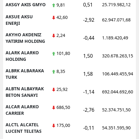
0,51
AKSGY AKIS GMYO
25.719.982,12
9,81
AKSUE AKSU
42,60
-2,92
62.947.071,68
ENERJI
AKYHO AKDENIZ
2,24
-0,44
1.189.420,49
YATIRIM HOLDING
ALARK ALARKO
101,80
1,50
320.678.263,15
HOLDING
ALBRK ALBARAKA
8,35
1,58
106.449.455,94
TURK
ALBTN ALBAYRAK
25,92
-1,14
692.044.692,60
BETON SANAYI
ALCAR ALARKO
686,50
-2,76
52.374.751,50
CARRIER
ALCTL ALCATEL
175,00
-0,11
54.351.595,90
LUCENT TELETAS