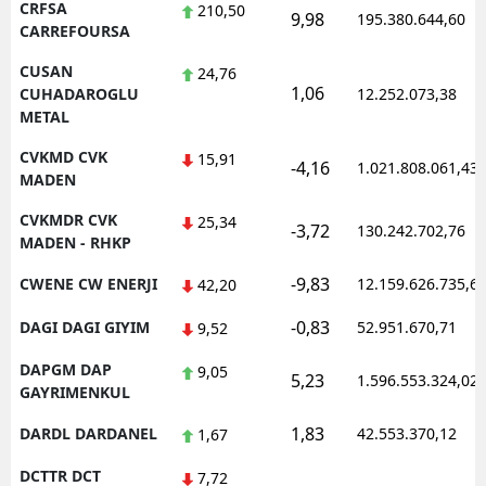
CRFSA
210,50
9,98
195.380.644,60
CARREFOURSA
CUSAN
24,76
1,06
CUHADAROGLU
12.252.073,38
METAL
CVKMD CVK
15,91
-4,16
1.021.808.061,43
MADEN
CVKMDR CVK
25,34
-3,72
130.242.702,76
MADEN - RHKP
-9,83
CWENE CW ENERJI
12.159.626.735,6
42,20
-0,83
DAGI DAGI GIYIM
52.951.670,71
9,52
DAPGM DAP
9,05
5,23
1.596.553.324,02
GAYRIMENKUL
1,83
DARDL DARDANEL
42.553.370,12
1,67
DCTTR DCT
7,72