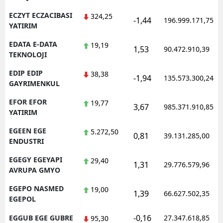
ECZYT ECZACIBASI
324,25
-1,44
196.999.171,75
YATIRIM
EDATA E-DATA
19,19
1,53
90.472.910,39
TEKNOLOJI
EDIP EDIP
38,38
-1,94
135.573.300,24
GAYRIMENKUL
EFOR EFOR
19,77
3,67
985.371.910,85
YATIRIM
EGEEN EGE
5.272,50
0,81
39.131.285,00
ENDUSTRI
EGEGY EGEYAPI
29,40
1,31
29.776.579,96
AVRUPA GMYO
EGEPO NASMED
19,00
1,39
66.627.502,35
EGEPOL
-0,16
EGGUB EGE GUBRE
27.347.618,85
95,30