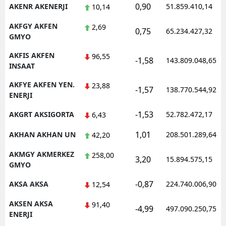
0,90
AKENR AKENERJI
51.859.410,14
10,14
AKFGY AKFEN
2,69
0,75
65.234.427,32
GMYO
AKFIS AKFEN
96,55
-1,58
143.809.048,65
INSAAT
AKFYE AKFEN YEN.
23,88
-1,57
138.770.544,92
ENERJI
-1,53
AKGRT AKSIGORTA
52.782.472,17
6,43
1,01
AKHAN AKHAN UN
208.501.289,64
42,20
AKMGY AKMERKEZ
258,00
3,20
15.894.575,15
GMYO
-0,87
AKSA AKSA
224.740.006,90
12,54
AKSEN AKSA
91,40
-4,99
497.090.250,75
ENERJI