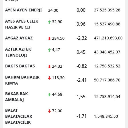
0,00
AYEN AYEN ENERJI
27.525.395,28
34,00
AYES AYES CELIK
32,90
9,96
15.537.490,88
HASIR VE CIT
-2,32
AYGAZ AYGAZ
471.219.693,00
284,50
AZTEK AZTEK
4,47
0,45
43.048.452,97
TEKNOLOJI
-0,82
BAGFS BAGFAS
12.758.532,52
24,32
BAHKM BAHADIR
113,30
-2,41
50.717.086,70
KIMYA
BAKAB BAK
44,68
1,55
15.758.914,54
AMBALAJ
BALAT
72,00
-1,71
BALATACILAR
1.548.845,50
BALATACILIK