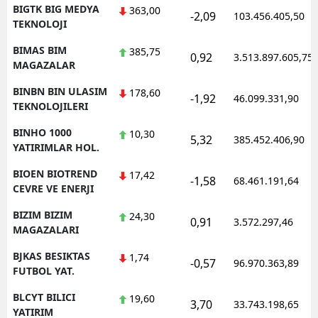
BIGTK BIG MEDYA
363,00
-2,09
103.456.405,50
TEKNOLOJI
BIMAS BIM
385,75
0,92
3.513.897.605,75
MAGAZALAR
BINBN BIN ULASIM
178,60
-1,92
46.099.331,90
TEKNOLOJILERI
BINHO 1000
10,30
5,32
385.452.406,90
YATIRIMLAR HOL.
BIOEN BIOTREND
17,42
-1,58
68.461.191,64
CEVRE VE ENERJI
BIZIM BIZIM
24,30
0,91
3.572.297,46
MAGAZALARI
BJKAS BESIKTAS
1,74
-0,57
96.970.363,89
FUTBOL YAT.
BLCYT BILICI
19,60
3,70
33.743.198,65
YATIRIM