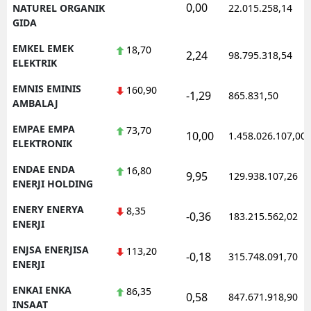
0,00
NATUREL ORGANIK
22.015.258,14
GIDA
EMKEL EMEK
18,70
2,24
98.795.318,54
ELEKTRIK
EMNIS EMINIS
160,90
-1,29
865.831,50
AMBALAJ
EMPAE EMPA
73,70
10,00
1.458.026.107,00
ELEKTRONIK
ENDAE ENDA
16,80
9,95
129.938.107,26
ENERJI HOLDING
ENERY ENERYA
8,35
-0,36
183.215.562,02
ENERJI
ENJSA ENERJISA
113,20
-0,18
315.748.091,70
ENERJI
ENKAI ENKA
86,35
0,58
847.671.918,90
INSAAT