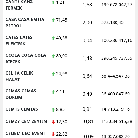
CANTE CAN2
1,21
1,68
199.678.042,27
TERMIK
CASA CASA EMTIA
71,45
2,00
578.180,45
PETROL
CATES CATES
49,38
0,04
100.286.417,16
ELEKTRIK
CCOLA COCA COLA
89,00
1,48
390.245.737,55
ICECEK
CELHA CELIK
24,98
0,64
58.444.547,38
HALAT
CEMAS CEMAS
4,11
0,49
36.400.847,69
DOKUM
0,91
CEMTS CEMTAS
14.713.219,16
8,85
-0,81
CEMZY CEM ZEYTIN
113.034.515,38
12,30
CEOEM CEO EVENT
22,82
-0,09
13.057.682,76