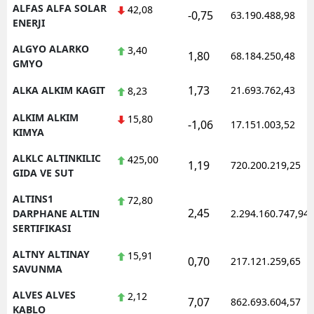
ALFAS ALFA SOLAR
42,08
-0,75
63.190.488,98
ENERJI
ALGYO ALARKO
3,40
1,80
68.184.250,48
GMYO
1,73
ALKA ALKIM KAGIT
21.693.762,43
8,23
ALKIM ALKIM
15,80
-1,06
17.151.003,52
KIMYA
ALKLC ALTINKILIC
425,00
1,19
720.200.219,25
GIDA VE SUT
ALTINS1
72,80
2,45
DARPHANE ALTIN
2.294.160.747,94
SERTIFIKASI
ALTNY ALTINAY
15,91
0,70
217.121.259,65
SAVUNMA
ALVES ALVES
2,12
7,07
862.693.604,57
KABLO