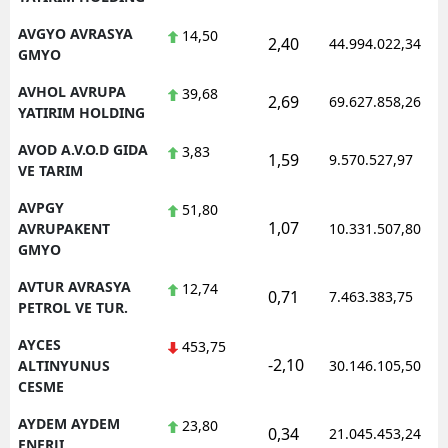
AVGYO AVRASYA
14,50
2,40
44.994.022,34
GMYO
AVHOL AVRUPA
39,68
2,69
69.627.858,26
YATIRIM HOLDING
AVOD A.V.O.D GIDA
3,83
1,59
9.570.527,97
VE TARIM
AVPGY
51,80
1,07
AVRUPAKENT
10.331.507,80
GMYO
AVTUR AVRASYA
12,74
0,71
7.463.383,75
PETROL VE TUR.
AYCES
453,75
-2,10
ALTINYUNUS
30.146.105,50
CESME
AYDEM AYDEM
23,80
0,34
21.045.453,24
ENERJI