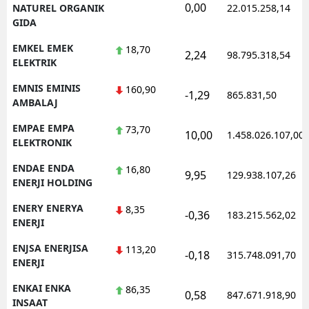
0,00
NATUREL ORGANIK
22.015.258,14
GIDA
EMKEL EMEK
18,70
2,24
98.795.318,54
ELEKTRIK
EMNIS EMINIS
160,90
-1,29
865.831,50
AMBALAJ
EMPAE EMPA
73,70
10,00
1.458.026.107,00
ELEKTRONIK
ENDAE ENDA
16,80
9,95
129.938.107,26
ENERJI HOLDING
ENERY ENERYA
8,35
-0,36
183.215.562,02
ENERJI
ENJSA ENERJISA
113,20
-0,18
315.748.091,70
ENERJI
ENKAI ENKA
86,35
0,58
847.671.918,90
INSAAT