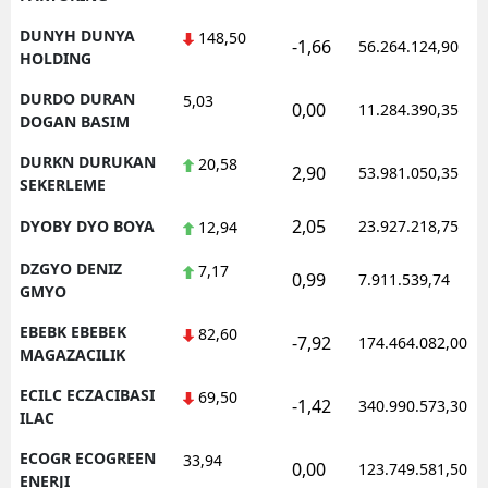
DUNYH DUNYA
148,50
-1,66
56.264.124,90
HOLDING
DURDO DURAN
5,03
0,00
11.284.390,35
DOGAN BASIM
DURKN DURUKAN
20,58
2,90
53.981.050,35
SEKERLEME
2,05
DYOBY DYO BOYA
23.927.218,75
12,94
DZGYO DENIZ
7,17
0,99
7.911.539,74
GMYO
EBEBK EBEBEK
82,60
-7,92
174.464.082,00
MAGAZACILIK
ECILC ECZACIBASI
69,50
-1,42
340.990.573,30
ILAC
ECOGR ECOGREEN
33,94
0,00
123.749.581,50
ENERJI