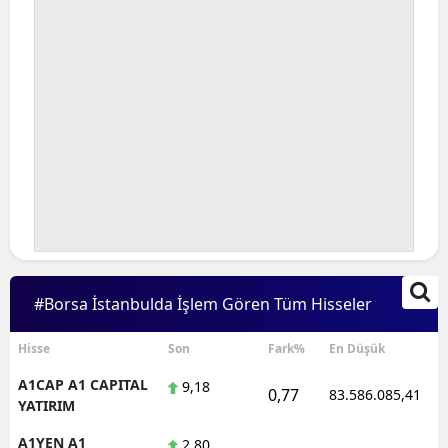
#Borsa İstanbulda İşlem Gören Tüm Hisseler
Hisse
Son
Fark%
En Düşük
A1CAP A1 CAPITAL
9,18
0,77
83.586.085,41
YATIRIM
A1YEN A1
2,80