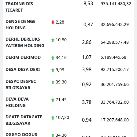
-8,53
TRADING DIS
935.141.480,32
TICARET
DENGE DENGE
2,28
-0,87
32.696.442,29
HOLDING
DERHL DERLUKS
10,80
2,86
54.288.577,48
YATIRIM HOLDING
1,07
DERIM DERIMOD
5.189.445,68
34,16
3,98
DESA DESA DERI
92.715.206,17
9,93
DESPC DESPEC
39,30
0,92
36.201.759,66
BILGISAYAR
DEVA DEVA
71,45
3,78
33.764.732,60
HOLDING
DGATE DATAGATE
107,20
0,94
17.207.648,00
BILGISAYAR
DGGYO DOGUS
34,36