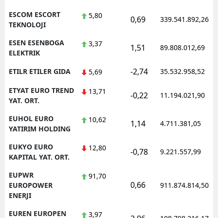
ESCOM ESCORT
5,80
0,69
339.541.892,26
TEKNOLOJI
ESEN ESENBOGA
3,37
1,51
89.808.012,69
ELEKTRIK
-2,74
ETILR ETILER GIDA
35.532.958,52
5,69
ETYAT EURO TREND
13,71
-0,22
11.194.021,90
YAT. ORT.
EUHOL EURO
10,62
1,14
4.711.381,05
YATIRIM HOLDING
EUKYO EURO
12,80
-0,78
9.221.557,99
KAPITAL YAT. ORT.
EUPWR
91,70
0,66
EUROPOWER
911.874.814,50
ENERJI
EUREN EUROPEN
3,97