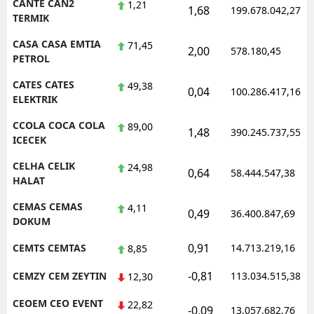
CANTE CAN2
1,21
1,68
199.678.042,27
TERMIK
CASA CASA EMTIA
71,45
2,00
578.180,45
PETROL
CATES CATES
49,38
0,04
100.286.417,16
ELEKTRIK
CCOLA COCA COLA
89,00
1,48
390.245.737,55
ICECEK
CELHA CELIK
24,98
0,64
58.444.547,38
HALAT
CEMAS CEMAS
4,11
0,49
36.400.847,69
DOKUM
0,91
CEMTS CEMTAS
14.713.219,16
8,85
-0,81
CEMZY CEM ZEYTIN
113.034.515,38
12,30
CEOEM CEO EVENT
22,82
-0,09
13.057.682,76