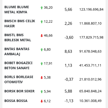
BLUME BLUME
36,20
5,66
123.196.696,84
METAL KIMYA
BMSCH BMS CELIK
12,22
2,26
11.868.807,10
HASIR
BMSTL BMS
46,66
-3,60
177.829.715,98
BIRLESIK METAL
BNTAS BANTAS
6,80
8,63
91.678.048,63
AMBALAJ
BOBET BOGAZICI
17,91
1,13
41.453.711,11
BETON SANAYI
BORLS BORLEASE
5,38
-0,37
21.810.012,96
OTOMOTIV
5,88
BORSK BOR SEKER
65.840.848,24
5,94
-1,13
BOSSA BOSSA
10.361.008,49
6,12