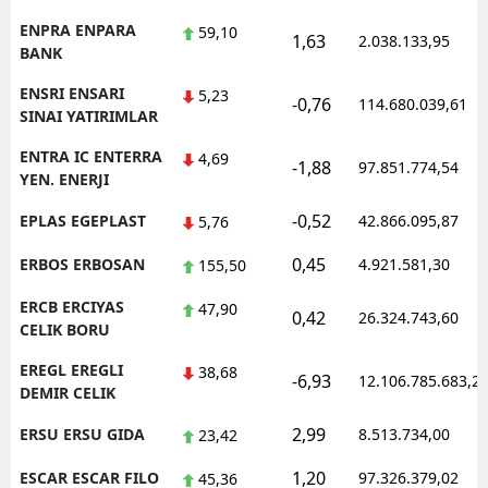
ENPRA ENPARA
59,10
1,63
2.038.133,95
BANK
ENSRI ENSARI
5,23
-0,76
114.680.039,61
SINAI YATIRIMLAR
ENTRA IC ENTERRA
4,69
-1,88
97.851.774,54
YEN. ENERJI
-0,52
EPLAS EGEPLAST
42.866.095,87
5,76
0,45
ERBOS ERBOSAN
4.921.581,30
155,50
ERCB ERCIYAS
47,90
0,42
26.324.743,60
CELIK BORU
EREGL EREGLI
38,68
-6,93
12.106.785.683,2
DEMIR CELIK
2,99
ERSU ERSU GIDA
8.513.734,00
23,42
1,20
ESCAR ESCAR FILO
97.326.379,02
45,36