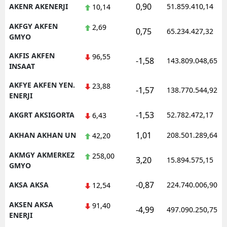
0,90
AKENR AKENERJI
51.859.410,14
10,14
AKFGY AKFEN
2,69
0,75
65.234.427,32
GMYO
AKFIS AKFEN
96,55
-1,58
143.809.048,65
INSAAT
AKFYE AKFEN YEN.
23,88
-1,57
138.770.544,92
ENERJI
-1,53
AKGRT AKSIGORTA
52.782.472,17
6,43
1,01
AKHAN AKHAN UN
208.501.289,64
42,20
AKMGY AKMERKEZ
258,00
3,20
15.894.575,15
GMYO
-0,87
AKSA AKSA
224.740.006,90
12,54
AKSEN AKSA
91,40
-4,99
497.090.250,75
ENERJI