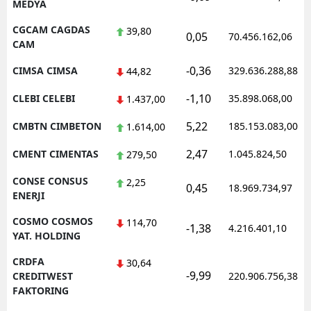
MEDYA
CGCAM CAGDAS
39,80
0,05
70.456.162,06
CAM
-0,36
CIMSA CIMSA
329.636.288,88
44,82
-1,10
CLEBI CELEBI
35.898.068,00
1.437,00
5,22
CMBTN CIMBETON
185.153.083,00
1.614,00
2,47
CMENT CIMENTAS
1.045.824,50
279,50
CONSE CONSUS
2,25
0,45
18.969.734,97
ENERJI
COSMO COSMOS
114,70
-1,38
4.216.401,10
YAT. HOLDING
CRDFA
30,64
-9,99
CREDITWEST
220.906.756,38
FAKTORING