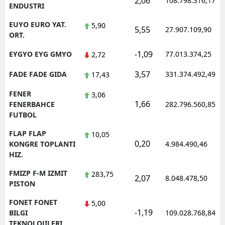
2,06
108.798.316,17
ENDUSTRI
EUYO EURO YAT.
5,90
5,55
27.907.109,90
ORT.
-1,09
EYGYO EYG GMYO
77.013.374,25
2,72
3,57
FADE FADE GIDA
331.374.492,49
17,43
FENER
3,06
1,66
FENERBAHCE
282.796.560,85
FUTBOL
FLAP FLAP
10,05
0,20
KONGRE TOPLANTI
4.984.490,46
HIZ.
FMIZP F-M IZMIT
283,75
2,07
8.048.478,50
PISTON
FONET FONET
5,00
-1,19
BILGI
109.028.768,84
TEKNOLOJILERI