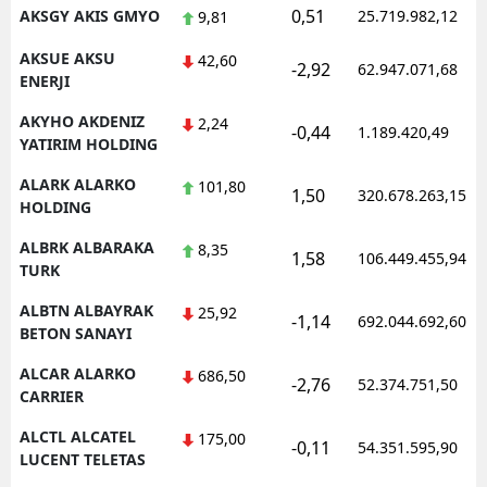
0,51
AKSGY AKIS GMYO
25.719.982,12
9,81
AKSUE AKSU
42,60
-2,92
62.947.071,68
ENERJI
AKYHO AKDENIZ
2,24
-0,44
1.189.420,49
YATIRIM HOLDING
ALARK ALARKO
101,80
1,50
320.678.263,15
HOLDING
ALBRK ALBARAKA
8,35
1,58
106.449.455,94
TURK
ALBTN ALBAYRAK
25,92
-1,14
692.044.692,60
BETON SANAYI
ALCAR ALARKO
686,50
-2,76
52.374.751,50
CARRIER
ALCTL ALCATEL
175,00
-0,11
54.351.595,90
LUCENT TELETAS