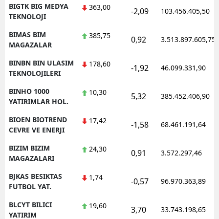
BIGTK BIG MEDYA
363,00
-2,09
103.456.405,50
TEKNOLOJI
BIMAS BIM
385,75
0,92
3.513.897.605,75
MAGAZALAR
BINBN BIN ULASIM
178,60
-1,92
46.099.331,90
TEKNOLOJILERI
BINHO 1000
10,30
5,32
385.452.406,90
YATIRIMLAR HOL.
BIOEN BIOTREND
17,42
-1,58
68.461.191,64
CEVRE VE ENERJI
BIZIM BIZIM
24,30
0,91
3.572.297,46
MAGAZALARI
BJKAS BESIKTAS
1,74
-0,57
96.970.363,89
FUTBOL YAT.
BLCYT BILICI
19,60
3,70
33.743.198,65
YATIRIM