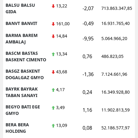
BALSU BALSU
13,22
-2,07
713.863.347,85
GIDA
-0,49
BANVT BANVIT
16.931.765,40
161,00
BARMA BAREM
14,84
-9,95
5.064.966,20
AMBALAJ
BASCM BASTAS
13,34
0,76
486.823,05
BASKENT CIMENTO
BASGZ BASKENT
43,68
-1,36
7.124.661,96
DOGALGAZ GMYO
BAYRK BAYRAK
4,17
0,24
16.349.928,80
TABAN SANAYI
BEGYO BATI EGE
3,49
1,16
11.902.813,59
GMYO
BERA BERA
13,09
0,08
52.186.577,97
HOLDING