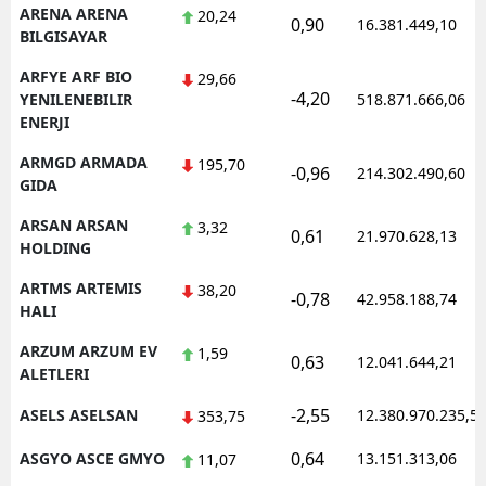
ARENA ARENA
20,24
0,90
16.381.449,10
BILGISAYAR
ARFYE ARF BIO
29,66
-4,20
YENILENEBILIR
518.871.666,06
ENERJI
ARMGD ARMADA
195,70
-0,96
214.302.490,60
GIDA
ARSAN ARSAN
3,32
0,61
21.970.628,13
HOLDING
ARTMS ARTEMIS
38,20
-0,78
42.958.188,74
HALI
ARZUM ARZUM EV
1,59
0,63
12.041.644,21
ALETLERI
-2,55
ASELS ASELSAN
12.380.970.235,5
353,75
0,64
ASGYO ASCE GMYO
13.151.313,06
11,07