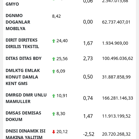
0,06
2.547.015,68
GMYO
DGNMO
8,42
0,00
DOGANLAR
62.737.407,01
MOBILYA
DIRIT DIRITEKS
24,40
1,67
1.934.969,00
DIRILIS TEKSTIL
2,73
DITAS DITAS BDY
100.496.036,62
25,56
DMLKTG EMLAK
6,09
0,50
KONUT DAMLA
31.887.858,99
KENT GMS
DMRGD DMR UNLU
10,91
0,74
166.281.146,33
MAMULLER
DMSAS DEMISAS
8,30
1,47
11.913.199,52
DOKUM
DNISI DINAMIK ISI
20,12
-2,52
20.720.268,32
MAKINA YALITIM