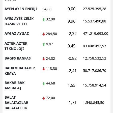
0,00
AYEN AYEN ENERJI
27.525.395,28
34,00
AYES AYES CELIK
32,90
9,96
15.537.490,88
HASIR VE CIT
-2,32
AYGAZ AYGAZ
471.219.693,00
284,50
AZTEK AZTEK
4,47
0,45
43.048.452,97
TEKNOLOJI
-0,82
BAGFS BAGFAS
12.758.532,52
24,32
BAHKM BAHADIR
113,30
-2,41
50.717.086,70
KIMYA
BAKAB BAK
44,68
1,55
15.758.914,54
AMBALAJ
BALAT
72,00
-1,71
BALATACILAR
1.548.845,50
BALATACILIK