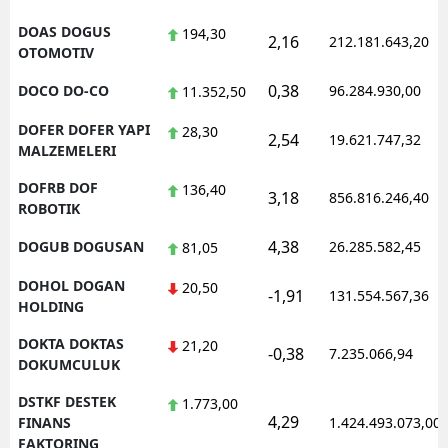
DOAS DOGUS
194,30
2,16
212.181.643,20
OTOMOTIV
0,38
DOCO DO-CO
96.284.930,00
11.352,50
DOFER DOFER YAPI
28,30
2,54
19.621.747,32
MALZEMELERI
DOFRB DOF
136,40
3,18
856.816.246,40
ROBOTIK
4,38
DOGUB DOGUSAN
26.285.582,45
81,05
DOHOL DOGAN
20,50
-1,91
131.554.567,36
HOLDING
DOKTA DOKTAS
21,20
-0,38
7.235.066,94
DOKUMCULUK
DSTKF DESTEK
1.773,00
4,29
FINANS
1.424.493.073,00
FAKTORING