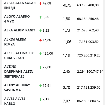
ALFAS ALFA SOLAR
42,08
-0,75
63.190.488,98
ENERJI
ALGYO ALARKO
3,40
1,80
68.184.250,48
GMYO
1,73
ALKA ALKIM KAGIT
21.693.762,43
8,23
ALKIM ALKIM
15,80
-1,06
17.151.003,52
KIMYA
ALKLC ALTINKILIC
425,00
1,19
720.200.219,25
GIDA VE SUT
ALTINS1
72,80
2,45
DARPHANE ALTIN
2.294.160.747,94
SERTIFIKASI
ALTNY ALTINAY
15,91
0,70
217.121.259,65
SAVUNMA
ALVES ALVES
2,12
7,07
862.693.604,57
KABLO