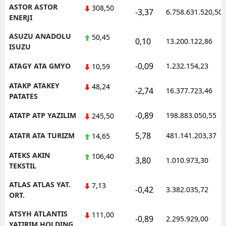
ASTOR ASTOR
308,50
-3,37
6.758.631.520,50
ENERJI
ASUZU ANADOLU
50,45
0,10
13.200.122,86
ISUZU
-0,09
ATAGY ATA GMYO
1.232.154,23
10,59
ATAKP ATAKEY
48,24
-2,74
16.377.723,46
PATATES
-0,89
ATATP ATP YAZILIM
198.883.050,55
245,50
5,78
ATATR ATA TURIZM
481.141.203,37
14,65
ATEKS AKIN
106,40
3,80
1.010.973,30
TEKSTIL
ATLAS ATLAS YAT.
7,13
-0,42
3.382.035,72
ORT.
ATSYH ATLANTIS
111,00
-0,89
2.295.929,00
YATIRIM HOLDING