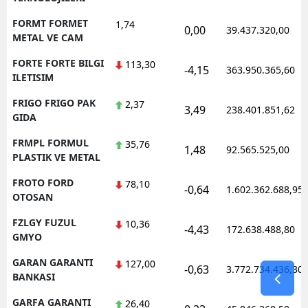
FORMT FORMET
1,74
0,00
39.437.320,00
METAL VE CAM
FORTE FORTE BILGI
113,30
-4,15
363.950.365,60
ILETISIM
FRIGO FRIGO PAK
2,37
3,49
238.401.851,62
GIDA
FRMPL FORMUL
35,76
1,48
92.565.525,00
PLASTIK VE METAL
FROTO FORD
78,10
-0,64
1.602.362.688,95
OTOSAN
FZLGY FUZUL
10,36
-4,43
172.638.488,80
GMYO
GARAN GARANTI
127,00
-0,63
3.772.734.436,30
BANKASI
GARFA GARANTI
26,40