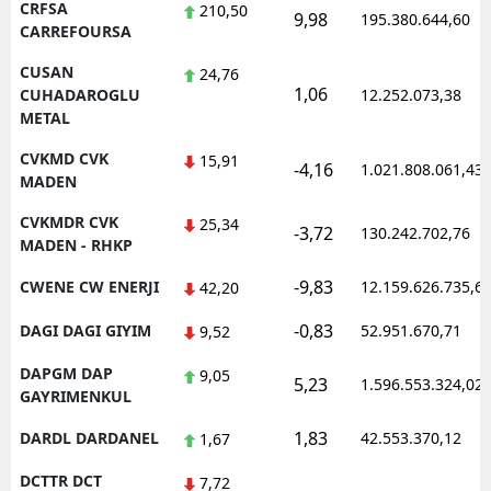
CRFSA
210,50
9,98
195.380.644,60
CARREFOURSA
CUSAN
24,76
1,06
CUHADAROGLU
12.252.073,38
METAL
CVKMD CVK
15,91
-4,16
1.021.808.061,43
MADEN
CVKMDR CVK
25,34
-3,72
130.242.702,76
MADEN - RHKP
-9,83
CWENE CW ENERJI
12.159.626.735,6
42,20
-0,83
DAGI DAGI GIYIM
52.951.670,71
9,52
DAPGM DAP
9,05
5,23
1.596.553.324,02
GAYRIMENKUL
1,83
DARDL DARDANEL
42.553.370,12
1,67
DCTTR DCT
7,72