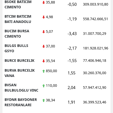
BSOKE BATICIM
35,88
-0,50
309.003.910,80
CIMENTO
BTCIM BATICIM
4,98
-1,19
558.742.666,51
BATI ANADOLU
BUCIM BURSA
5,07
-3,43
31.007.700,29
CIMENTO
BULGS BULLS
37,00
-2,17
181.928.021,96
GSYO
-1,55
BURCE BURCELIK
77.406.946,18
35,54
BURVA BURCELIK
850,00
1,55
30.260.376,00
VANA
BVSAN
110,00
2,04
57.947.412,90
BULBULOGLU VINC
BYDNR BAYDONER
38,34
1,91
36.399.523,46
RESTORANLARI