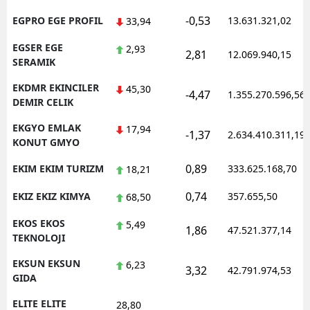
-0,53
EGPRO EGE PROFIL
13.631.321,02
33,94
EGSER EGE
2,93
2,81
12.069.940,15
SERAMIK
EKDMR EKINCILER
45,30
-4,47
1.355.270.596,56
DEMIR CELIK
EKGYO EMLAK
17,94
-1,37
2.634.410.311,19
KONUT GMYO
0,89
EKIM EKIM TURIZM
333.625.168,70
18,21
0,74
EKIZ EKIZ KIMYA
357.655,50
68,50
EKOS EKOS
5,49
1,86
47.521.377,14
TEKNOLOJI
EKSUN EKSUN
6,23
3,32
42.791.974,53
GIDA
ELITE ELITE
28,80