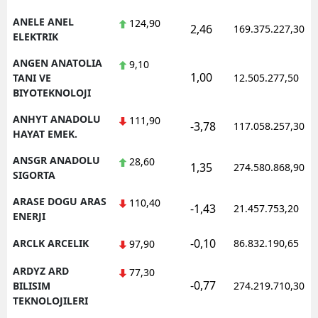
ANELE ANEL
124,90
2,46
169.375.227,30
ELEKTRIK
ANGEN ANATOLIA
9,10
1,00
TANI VE
12.505.277,50
BIYOTEKNOLOJI
ANHYT ANADOLU
111,90
-3,78
117.058.257,30
HAYAT EMEK.
ANSGR ANADOLU
28,60
1,35
274.580.868,90
SIGORTA
ARASE DOGU ARAS
110,40
-1,43
21.457.753,20
ENERJI
-0,10
ARCLK ARCELIK
86.832.190,65
97,90
ARDYZ ARD
77,30
-0,77
BILISIM
274.219.710,30
TEKNOLOJILERI