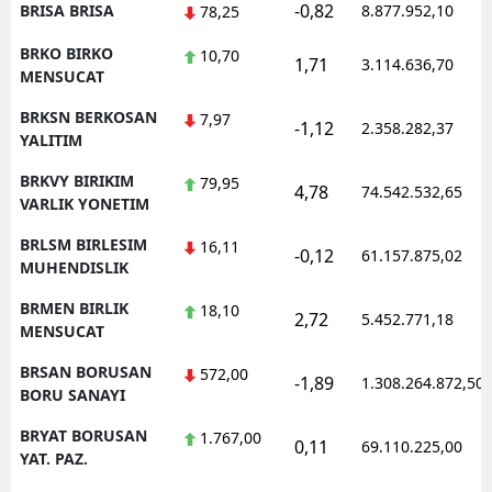
-0,82
BRISA BRISA
8.877.952,10
78,25
BRKO BIRKO
10,70
1,71
3.114.636,70
MENSUCAT
BRKSN BERKOSAN
7,97
-1,12
2.358.282,37
YALITIM
BRKVY BIRIKIM
79,95
4,78
74.542.532,65
VARLIK YONETIM
BRLSM BIRLESIM
16,11
-0,12
61.157.875,02
MUHENDISLIK
BRMEN BIRLIK
18,10
2,72
5.452.771,18
MENSUCAT
BRSAN BORUSAN
572,00
-1,89
1.308.264.872,50
BORU SANAYI
BRYAT BORUSAN
1.767,00
0,11
69.110.225,00
YAT. PAZ.