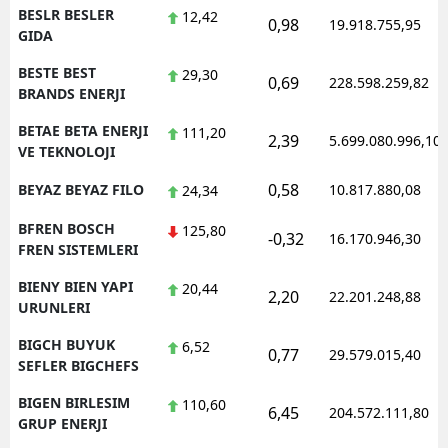
BESLR BESLER
12,42
0,98
19.918.755,95
GIDA
BESTE BEST
29,30
0,69
228.598.259,82
BRANDS ENERJI
BETAE BETA ENERJI
111,20
2,39
5.699.080.996,10
VE TEKNOLOJI
0,58
BEYAZ BEYAZ FILO
10.817.880,08
24,34
BFREN BOSCH
125,80
-0,32
16.170.946,30
FREN SISTEMLERI
BIENY BIEN YAPI
20,44
2,20
22.201.248,88
URUNLERI
BIGCH BUYUK
6,52
0,77
29.579.015,40
SEFLER BIGCHEFS
BIGEN BIRLESIM
110,60
6,45
204.572.111,80
GRUP ENERJI