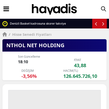
Denizli Basket kadrosuna skorer takviye
/
Hisse Senedi Fiyatları
NTHOL NET HOLDING
Son Güncelleme
FİYAT
18:10
43,88
DEĞİŞİM
HACİM(TL)
-3,56%
126.645.726,10