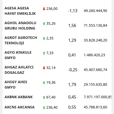
AGESA AGESA
236,00
-1,13
49.260.444,90
HAYAT EMEKLILIK
AGHOL ANADOLU
35,26
1,56
71.553.130,84
GRUBU HOLDING
AGROT AGROTECH
2,35
1,29
33.828.248,20
TEKNOLOJI
AGYO ATAKULE
7,33
0,41
1.486.420,23
GMYO
AHGAZ AHLATCI
32,14
-0,25
45.407.680,74
DOGALGAZ
AHSGY AHES
19,36
1,79
29.155.635,80
GMYO
0,45
AKBNK AKBANK
7.971.197.000,85
67,40
0,55
AKCNS AKCANSA
45.788.813,60
236,40