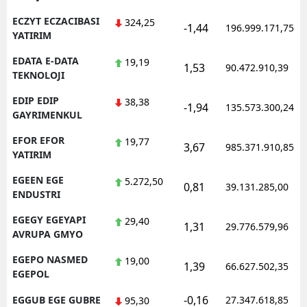
ECZYT ECZACIBASI
324,25
-1,44
196.999.171,75
YATIRIM
EDATA E-DATA
19,19
1,53
90.472.910,39
TEKNOLOJI
EDIP EDIP
38,38
-1,94
135.573.300,24
GAYRIMENKUL
EFOR EFOR
19,77
3,67
985.371.910,85
YATIRIM
EGEEN EGE
5.272,50
0,81
39.131.285,00
ENDUSTRI
EGEGY EGEYAPI
29,40
1,31
29.776.579,96
AVRUPA GMYO
EGEPO NASMED
19,00
1,39
66.627.502,35
EGEPOL
-0,16
EGGUB EGE GUBRE
27.347.618,85
95,30