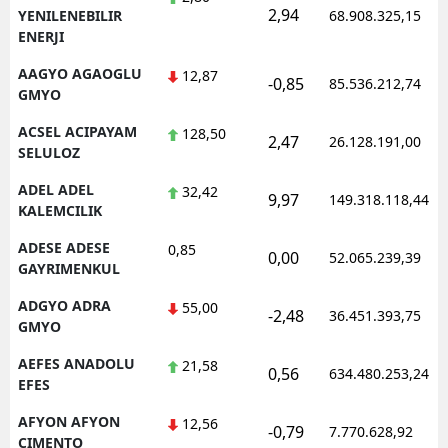
2,94
YENILENEBILIR
68.908.325,15
ENERJI
AAGYO AGAOGLU
12,87
-0,85
85.536.212,74
GMYO
ACSEL ACIPAYAM
128,50
2,47
26.128.191,00
SELULOZ
ADEL ADEL
32,42
9,97
149.318.118,44
KALEMCILIK
ADESE ADESE
0,85
0,00
52.065.239,39
GAYRIMENKUL
ADGYO ADRA
55,00
-2,48
36.451.393,75
GMYO
AEFES ANADOLU
21,58
0,56
634.480.253,24
EFES
AFYON AFYON
12,56
-0,79
7.770.628,92
CIMENTO