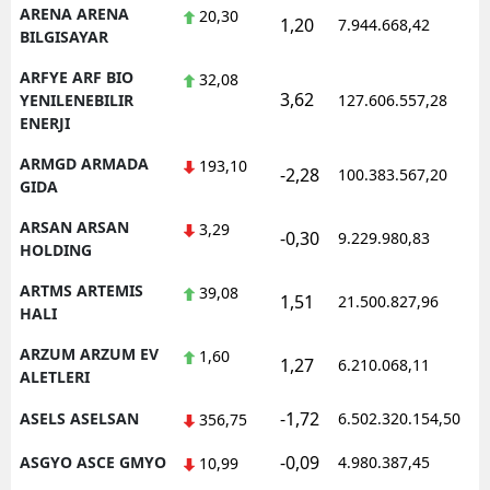
ARENA ARENA
20,30
1,20
7.944.668,42
BILGISAYAR
ARFYE ARF BIO
32,08
3,62
YENILENEBILIR
127.606.557,28
ENERJI
ARMGD ARMADA
193,10
-2,28
100.383.567,20
GIDA
ARSAN ARSAN
3,29
-0,30
9.229.980,83
HOLDING
ARTMS ARTEMIS
39,08
1,51
21.500.827,96
HALI
ARZUM ARZUM EV
1,60
1,27
6.210.068,11
ALETLERI
-1,72
ASELS ASELSAN
6.502.320.154,50
356,75
-0,09
ASGYO ASCE GMYO
4.980.387,45
10,99