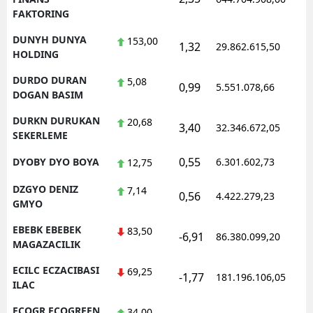
FAKTORING
DUNYH DUNYA
153,00
1,32
29.862.615,50
HOLDING
DURDO DURAN
5,08
0,99
5.551.078,66
DOGAN BASIM
DURKN DURUKAN
20,68
3,40
32.346.672,05
SEKERLEME
0,55
DYOBY DYO BOYA
6.301.602,73
12,75
DZGYO DENIZ
7,14
0,56
4.422.279,23
GMYO
EBEBK EBEBEK
83,50
-6,91
86.380.099,20
MAGAZACILIK
ECILC ECZACIBASI
69,25
-1,77
181.196.106,05
ILAC
ECOGR ECOGREEN
34,00