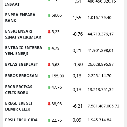
1,51
486.456.320,15
INSAAT
ENPRA ENPARA
59,05
1,55
1.016.179,40
BANK
ENSRI ENSARI
5,23
-0,76
44.713.376,17
SINAI YATIRIMLAR
ENTRA IC ENTERRA
4,79
0,21
41.901.898,01
YEN. ENERJI
-1,90
EPLAS EGEPLAST
26.628.896,87
5,68
0,13
ERBOS ERBOSAN
2.225.114,70
155,00
ERCB ERCIYAS
47,76
0,13
13.213.751,32
CELIK BORU
EREGL EREGLI
38,98
-6,21
7.581.487.005,72
DEMIR CELIK
0,09
ERSU ERSU GIDA
1.945.314,84
22,76