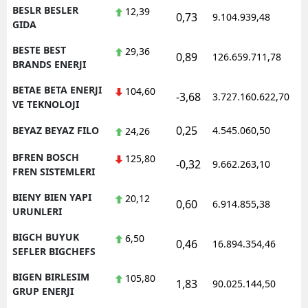
BESLR BESLER
12,39
0,73
9.104.939,48
GIDA
BESTE BEST
29,36
0,89
126.659.711,78
BRANDS ENERJI
BETAE BETA ENERJI
104,60
-3,68
3.727.160.622,70
VE TEKNOLOJI
0,25
BEYAZ BEYAZ FILO
4.545.060,50
24,26
BFREN BOSCH
125,80
-0,32
9.662.263,10
FREN SISTEMLERI
BIENY BIEN YAPI
20,12
0,60
6.914.855,38
URUNLERI
BIGCH BUYUK
6,50
0,46
16.894.354,46
SEFLER BIGCHEFS
BIGEN BIRLESIM
105,80
1,83
90.025.144,50
GRUP ENERJI