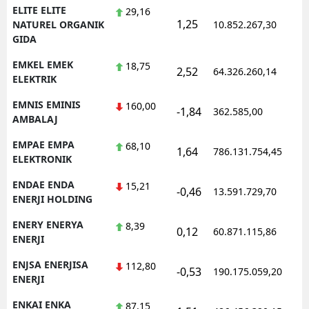
ELITE ELITE
29,16
1,25
NATUREL ORGANIK
10.852.267,30
GIDA
EMKEL EMEK
18,75
2,52
64.326.260,14
ELEKTRIK
EMNIS EMINIS
160,00
-1,84
362.585,00
AMBALAJ
EMPAE EMPA
68,10
1,64
786.131.754,45
ELEKTRONIK
ENDAE ENDA
15,21
-0,46
13.591.729,70
ENERJI HOLDING
ENERY ENERYA
8,39
0,12
60.871.115,86
ENERJI
ENJSA ENERJISA
112,80
-0,53
190.175.059,20
ENERJI
ENKAI ENKA
87,15