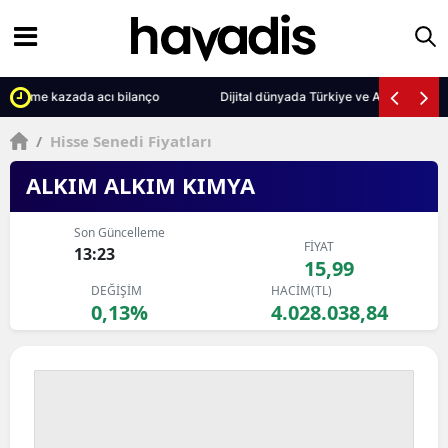
Dijital dünyada Türkiye ve Azerbaycan kardeşliği nasıl daha görünür o
/
Hisse Senedi Fiyatları
ALKIM ALKIM KIMYA
Son Güncelleme
FİYAT
13:23
15,99
DEĞİŞİM
HACİM(TL)
0,13%
4.028.038,84