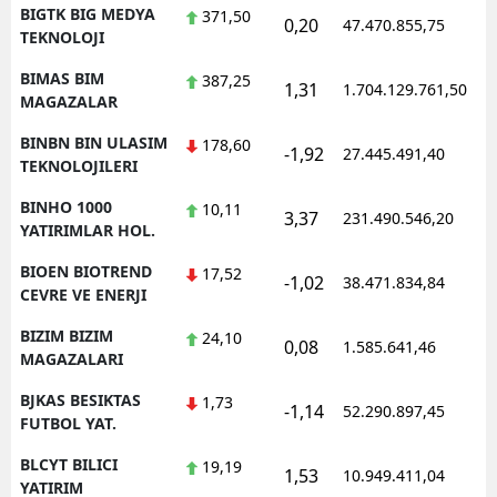
BIGTK BIG MEDYA
371,50
0,20
47.470.855,75
TEKNOLOJI
BIMAS BIM
387,25
1,31
1.704.129.761,50
MAGAZALAR
BINBN BIN ULASIM
178,60
-1,92
27.445.491,40
TEKNOLOJILERI
BINHO 1000
10,11
3,37
231.490.546,20
YATIRIMLAR HOL.
BIOEN BIOTREND
17,52
-1,02
38.471.834,84
CEVRE VE ENERJI
BIZIM BIZIM
24,10
0,08
1.585.641,46
MAGAZALARI
BJKAS BESIKTAS
1,73
-1,14
52.290.897,45
FUTBOL YAT.
BLCYT BILICI
19,19
1,53
10.949.411,04
YATIRIM