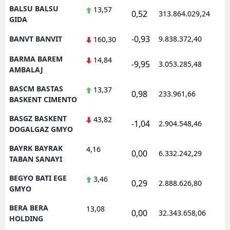
BALSU BALSU
13,57
0,52
313.864.029,24
GIDA
-0,93
BANVT BANVIT
9.838.372,40
160,30
BARMA BAREM
14,84
-9,95
3.053.285,48
AMBALAJ
BASCM BASTAS
13,37
0,98
233.961,66
BASKENT CIMENTO
BASGZ BASKENT
43,82
-1,04
2.904.548,46
DOGALGAZ GMYO
BAYRK BAYRAK
4,16
0,00
6.332.242,29
TABAN SANAYI
BEGYO BATI EGE
3,46
0,29
2.888.626,80
GMYO
BERA BERA
13,08
0,00
32.343.658,06
HOLDING