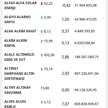
ALFAS ALFA SOLAR
42,22
-0,42
31.964.855,98
ENERJI
ALGYO ALARKO
3,39
1,50
43.986.415,95
GMYO
0,37
ALKA ALKIM KAGIT
4.849.593,83
8,12
ALKIM ALKIM
15,99
0,13
4.028.038,84
KIMYA
ALKLC ALTINKILIC
432,00
2,86
186.587.589,75
GIDA VE SUT
ALTINS1
73,14
2,93
DARPHANE ALTIN
897.236.651,94
SERTIFIKASI
ALTNY ALTINAY
15,80
0,00
99.128.526,95
SAVUNMA
ALVES ALVES
2,12
7,07
609.838.949,67
KABLO