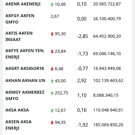
0,10
AKENR AKENERJI
20.565.722,87
10,06
AKFGY AKFEN
2,67
0,00
26.100.400,79
GMYO
AKFIS AKFEN
95,30
-2,85
64.452.900,20
INSAAT
AKFYE AKFEN YEN.
23,84
-1,73
69.046.146,10
ENERJI
-0,77
AKGRT AKSIGORTA
16.943.949,08
6,48
2,92
AKHAN AKHAN UN
102.139.463,62
43,00
AKMGY AKMERKEZ
252,75
1,10
8.088.340,15
GMYO
0,16
AKSA AKSA
110.048.940,61
12,67
AKSEN AKSA
94,35
-1,92
185.069.850,20
ENERJI