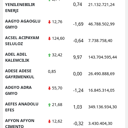
0,74
YENILENEBILIR
21.132.721,24
ENERJI
AAGYO AGAOGLU
12,76
-1,69
46.788.502,99
GMYO
ACSEL ACIPAYAM
124,60
-0,64
7.738.758,40
SELULOZ
ADEL ADEL
32,42
9,97
143.704.595,44
KALEMCILIK
ADESE ADESE
0,85
0,00
26.490.888,69
GAYRIMENKUL
ADGYO ADRA
55,70
-1,24
16.845.314,05
GMYO
AEFES ANADOLU
21,68
1,03
349.136.934,30
EFES
AFYON AFYON
12,62
-0,32
3.430.404,30
CIMENTO