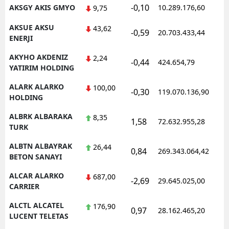
-0,10
AKSGY AKIS GMYO
10.289.176,60
9,75
AKSUE AKSU
43,62
-0,59
20.703.433,44
ENERJI
AKYHO AKDENIZ
2,24
-0,44
424.654,79
YATIRIM HOLDING
ALARK ALARKO
100,00
-0,30
119.070.136,90
HOLDING
ALBRK ALBARAKA
8,35
1,58
72.632.955,28
TURK
ALBTN ALBAYRAK
26,44
0,84
269.343.064,42
BETON SANAYI
ALCAR ALARKO
687,00
-2,69
29.645.025,00
CARRIER
ALCTL ALCATEL
176,90
0,97
28.162.465,20
LUCENT TELETAS