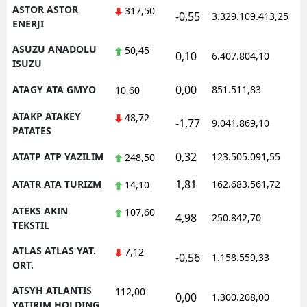
ASTOR ASTOR
317,50
-0,55
3.329.109.413,25
ENERJI
ASUZU ANADOLU
50,45
0,10
6.407.804,10
ISUZU
0,00
ATAGY ATA GMYO
851.511,83
10,60
ATAKP ATAKEY
48,72
-1,77
9.041.869,10
PATATES
0,32
ATATP ATP YAZILIM
123.505.091,55
248,50
1,81
ATATR ATA TURIZM
162.683.561,72
14,10
ATEKS AKIN
107,60
4,98
250.842,70
TEKSTIL
ATLAS ATLAS YAT.
7,12
-0,56
1.158.559,33
ORT.
ATSYH ATLANTIS
112,00
0,00
1.300.208,00
YATIRIM HOLDING