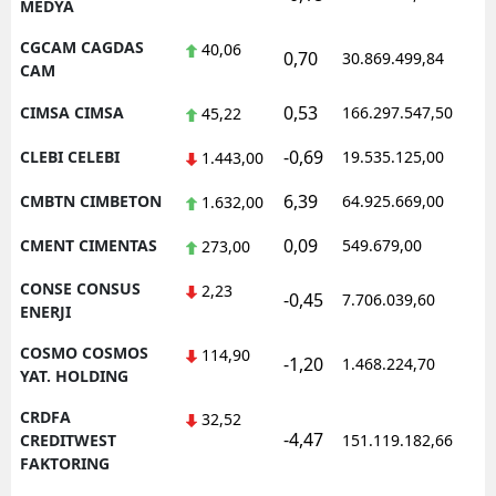
MEDYA
CGCAM CAGDAS
40,06
0,70
30.869.499,84
CAM
0,53
CIMSA CIMSA
166.297.547,50
45,22
-0,69
CLEBI CELEBI
19.535.125,00
1.443,00
6,39
CMBTN CIMBETON
64.925.669,00
1.632,00
0,09
CMENT CIMENTAS
549.679,00
273,00
CONSE CONSUS
2,23
-0,45
7.706.039,60
ENERJI
COSMO COSMOS
114,90
-1,20
1.468.224,70
YAT. HOLDING
CRDFA
32,52
-4,47
CREDITWEST
151.119.182,66
FAKTORING