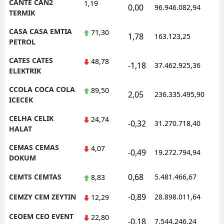
CANTE CAN2
1,19
0,00
96.946.082,94
TERMIK
CASA CASA EMTIA
71,30
1,78
163.123,25
PETROL
CATES CATES
48,78
-1,18
37.462.925,36
ELEKTRIK
CCOLA COCA COLA
89,50
2,05
236.335.495,90
ICECEK
CELHA CELIK
24,74
-0,32
31.270.718,40
HALAT
CEMAS CEMAS
4,07
-0,49
19.272.794,94
DOKUM
0,68
CEMTS CEMTAS
5.481.466,67
8,83
-0,89
CEMZY CEM ZEYTIN
28.898.011,64
12,29
CEOEM CEO EVENT
22,80
-0,18
7.544.246,24