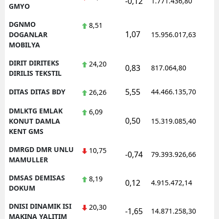
-0,12
1.771.436,80
GMYO
DGNMO
8,51
1,07
DOGANLAR
15.956.017,63
MOBILYA
DIRIT DIRITEKS
24,20
0,83
817.064,80
DIRILIS TEKSTIL
5,55
DITAS DITAS BDY
44.466.135,70
26,26
DMLKTG EMLAK
6,09
0,50
KONUT DAMLA
15.319.085,40
KENT GMS
DMRGD DMR UNLU
10,75
-0,74
79.393.926,66
MAMULLER
DMSAS DEMISAS
8,19
0,12
4.915.472,14
DOKUM
DNISI DINAMIK ISI
20,30
-1,65
14.871.258,30
MAKINA YALITIM