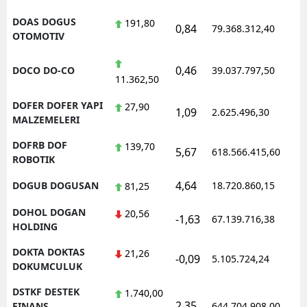
DOAS DOGUS
191,80
0,84
79.368.312,40
OTOMOTIV
0,46
DOCO DO-CO
39.037.797,50
11.362,50
DOFER DOFER YAPI
27,90
1,09
2.625.496,30
MALZEMELERI
DOFRB DOF
139,70
5,67
618.566.415,60
ROBOTIK
4,64
DOGUB DOGUSAN
18.720.860,15
81,25
DOHOL DOGAN
20,56
-1,63
67.139.716,38
HOLDING
DOKTA DOKTAS
21,26
-0,09
5.105.724,24
DOKUMCULUK
DSTKF DESTEK
1.740,00
2,35
FINANS
644.704.908,00