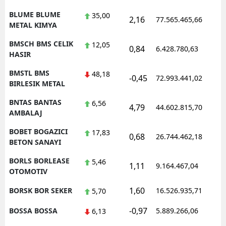
BLUME BLUME
35,00
2,16
77.565.465,66
METAL KIMYA
BMSCH BMS CELIK
12,05
0,84
6.428.780,63
HASIR
BMSTL BMS
48,18
-0,45
72.993.441,02
BIRLESIK METAL
BNTAS BANTAS
6,56
4,79
44.602.815,70
AMBALAJ
BOBET BOGAZICI
17,83
0,68
26.744.462,18
BETON SANAYI
BORLS BORLEASE
5,46
1,11
9.164.467,04
OTOMOTIV
1,60
BORSK BOR SEKER
16.526.935,71
5,70
-0,97
BOSSA BOSSA
5.889.266,06
6,13