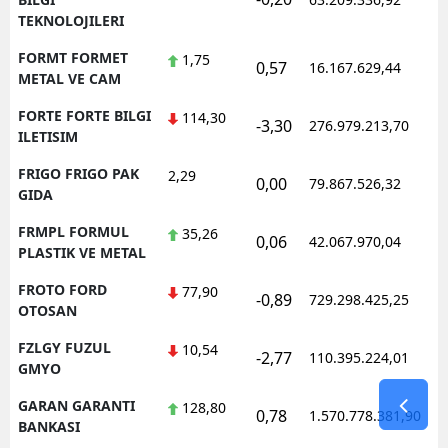
TEKNOLOJILERI
FORMT FORMET
1,75
0,57
16.167.629,44
METAL VE CAM
FORTE FORTE BILGI
114,30
-3,30
276.979.213,70
ILETISIM
FRIGO FRIGO PAK
2,29
0,00
79.867.526,32
GIDA
FRMPL FORMUL
35,26
0,06
42.067.970,04
PLASTIK VE METAL
FROTO FORD
77,90
-0,89
729.298.425,25
OTOSAN
FZLGY FUZUL
10,54
-2,77
110.395.224,01
GMYO
GARAN GARANTI
128,80
0,78
1.570.778.381,90
BANKASI