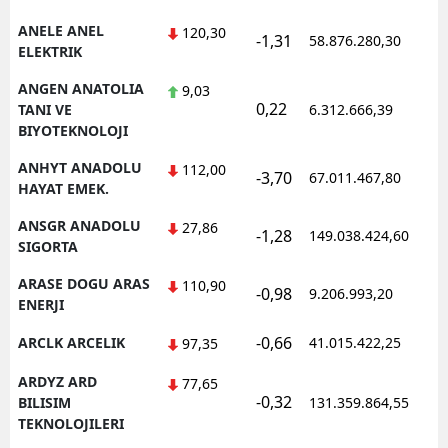
ANELE ANEL
120,30
-1,31
58.876.280,30
ELEKTRIK
ANGEN ANATOLIA
9,03
0,22
TANI VE
6.312.666,39
BIYOTEKNOLOJI
ANHYT ANADOLU
112,00
-3,70
67.011.467,80
HAYAT EMEK.
ANSGR ANADOLU
27,86
-1,28
149.038.424,60
SIGORTA
ARASE DOGU ARAS
110,90
-0,98
9.206.993,20
ENERJI
-0,66
ARCLK ARCELIK
41.015.422,25
97,35
ARDYZ ARD
77,65
-0,32
BILISIM
131.359.864,55
TEKNOLOJILERI