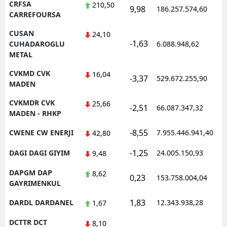
CRFSA
210,50
9,98
186.257.574,60
CARREFOURSA
CUSAN
24,10
-1,63
CUHADAROGLU
6.088.948,62
METAL
CVKMD CVK
16,04
-3,37
529.672.255,90
MADEN
CVKMDR CVK
25,66
-2,51
66.087.347,32
MADEN - RHKP
-8,55
CWENE CW ENERJI
7.955.446.941,40
42,80
-1,25
DAGI DAGI GIYIM
24.005.150,93
9,48
DAPGM DAP
8,62
0,23
153.758.004,04
GAYRIMENKUL
1,83
DARDL DARDANEL
12.343.938,28
1,67
DCTTR DCT
8,10