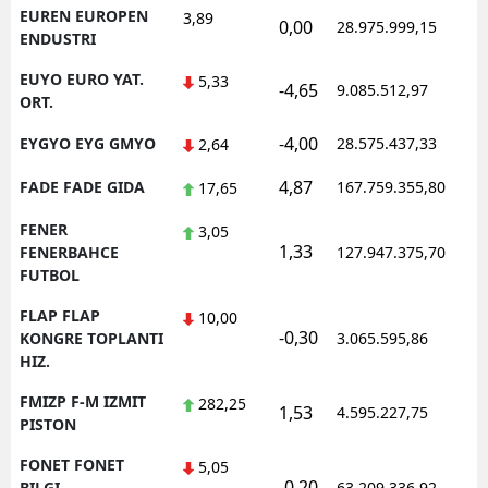
EUREN EUROPEN
3,89
0,00
28.975.999,15
ENDUSTRI
EUYO EURO YAT.
5,33
-4,65
9.085.512,97
ORT.
-4,00
EYGYO EYG GMYO
28.575.437,33
2,64
4,87
FADE FADE GIDA
167.759.355,80
17,65
FENER
3,05
1,33
FENERBAHCE
127.947.375,70
FUTBOL
FLAP FLAP
10,00
-0,30
KONGRE TOPLANTI
3.065.595,86
HIZ.
FMIZP F-M IZMIT
282,25
1,53
4.595.227,75
PISTON
FONET FONET
5,05
-0,20
BILGI
63.209.336,92