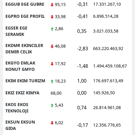
-0,31
EGGUB EGE GUBRE
17.331.267,10
95,15
-0,41
EGPRO EGE PROFIL
6.896.514,28
33,98
EGSER EGE
2,86
0,35
3.021.033,58
SERAMIK
EKDMR EKINCILER
46,08
-2,83
663.220.463,92
DEMIR CELIK
EKGYO EMLAK
17,92
-1,48
1.494.459.108,67
KONUT GMYO
1,00
EKIM EKIM TURIZM
176.697.613,49
18,23
0,00
EKIZ EKIZ KIMYA
145.926,50
68,00
EKOS EKOS
5,43
0,74
26.814.961,08
TEKNOLOJI
EKSUN EKSUN
6,02
-0,17
12.356.776,65
GIDA