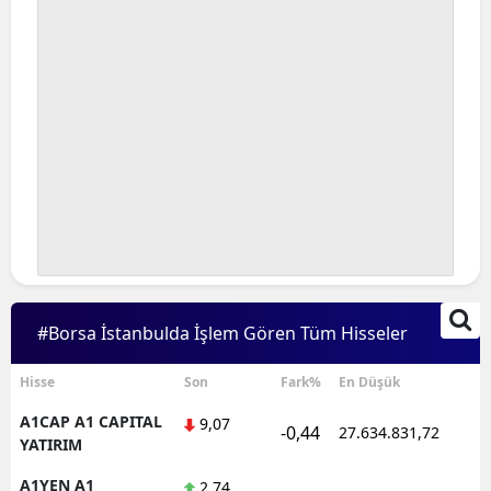
#Borsa İstanbulda İşlem Gören Tüm Hisseler
Hisse
Son
Fark%
En Düşük
A1CAP A1 CAPITAL
9,07
-0,44
27.634.831,72
YATIRIM
A1YEN A1
2,74