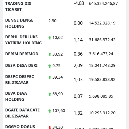
-4,03
TRADING DIS
645.324.246,87
TICARET
DENGE DENGE
2,30
0,00
14.532.928,19
HOLDING
DERHL DERLUKS
10,62
1,14
31.686.372,42
YATIRIM HOLDING
0,36
DERIM DERIMOD
3.616.473,24
33,92
2,09
DESA DESA DERI
18.041.748,29
9,75
DESPC DESPEC
39,34
1,03
19.583.833,92
BILGISAYAR
DEVA DEVA
68,90
0,07
5.698.085,85
HOLDING
DGATE DATAGATE
107,60
1,32
10.293.912,20
BILGISAYAR
DGGYO DOGUS
34,30