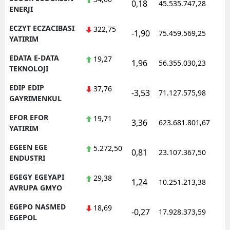
0,18
45.535.747,28
ENERJI
ECZYT ECZACIBASI
322,75
-1,90
75.459.569,25
YATIRIM
EDATA E-DATA
19,27
1,96
56.355.030,23
TEKNOLOJI
EDIP EDIP
37,76
-3,53
71.127.575,98
GAYRIMENKUL
EFOR EFOR
19,71
3,36
623.681.801,67
YATIRIM
EGEEN EGE
5.272,50
0,81
23.107.367,50
ENDUSTRI
EGEGY EGEYAPI
29,38
1,24
10.251.213,38
AVRUPA GMYO
EGEPO NASMED
18,69
-0,27
17.928.373,59
EGEPOL