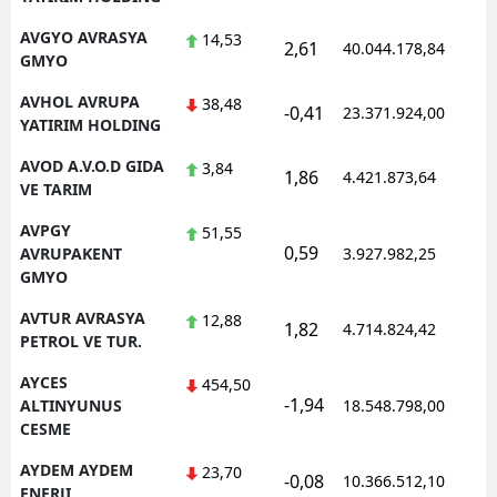
AVGYO AVRASYA
14,53
2,61
40.044.178,84
GMYO
AVHOL AVRUPA
38,48
-0,41
23.371.924,00
YATIRIM HOLDING
AVOD A.V.O.D GIDA
3,84
1,86
4.421.873,64
VE TARIM
AVPGY
51,55
0,59
AVRUPAKENT
3.927.982,25
GMYO
AVTUR AVRASYA
12,88
1,82
4.714.824,42
PETROL VE TUR.
AYCES
454,50
-1,94
ALTINYUNUS
18.548.798,00
CESME
AYDEM AYDEM
23,70
-0,08
10.366.512,10
ENERJI