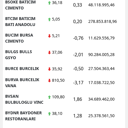
BSOKE BATICIM
36,18
0,33
48.118.995,46
CIMENTO
BTCIM BATICIM
5,05
0,20
278.853.818,96
BATI ANADOLU
BUCIM BURSA
5,21
-0,76
11.629.556,79
CIMENTO
BULGS BULLS
37,06
-2,01
90.284.005,28
GSYO
-0,50
BURCE BURCELIK
27.504.363,44
35,92
BURVA BURCELIK
810,50
-3,17
17.038.722,50
VANA
BVSAN
109,80
1,86
34.689.462,00
BULBULOGLU VINC
BYDNR BAYDONER
38,10
1,28
25.378.561,50
RESTORANLARI