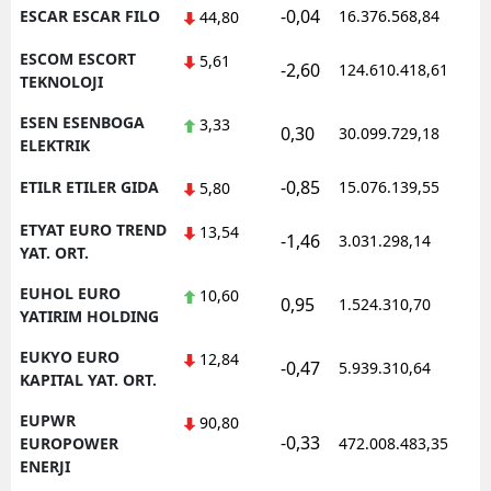
-0,04
ESCAR ESCAR FILO
16.376.568,84
44,80
ESCOM ESCORT
5,61
-2,60
124.610.418,61
TEKNOLOJI
ESEN ESENBOGA
3,33
0,30
30.099.729,18
ELEKTRIK
-0,85
ETILR ETILER GIDA
15.076.139,55
5,80
ETYAT EURO TREND
13,54
-1,46
3.031.298,14
YAT. ORT.
EUHOL EURO
10,60
0,95
1.524.310,70
YATIRIM HOLDING
EUKYO EURO
12,84
-0,47
5.939.310,64
KAPITAL YAT. ORT.
EUPWR
90,80
-0,33
EUROPOWER
472.008.483,35
ENERJI