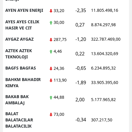
-2,35
AYEN AYEN ENERJI
11.805.498,16
33,20
AYES AYES CELIK
30,00
0,27
8.874.297,98
HASIR VE CIT
-1,20
AYGAZ AYGAZ
322.787.469,00
287,75
AZTEK AZTEK
4,46
0,22
13.604.320,69
TEKNOLOJI
-0,65
BAGFS BAGFAS
6.234.895,32
24,36
BAHKM BAHADIR
113,90
-1,89
33.905.395,60
KIMYA
BAKAB BAK
44,88
2,00
5.177.965,82
AMBALAJ
BALAT
73,00
-0,34
BALATACILAR
307.217,50
BALATACILIK