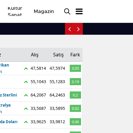
Kültür
Magazin
Sanat
İnegöl yolunda elektrikli 
z
Alış
Satış
Fark
ikan
47,5814
47,5974
0.05
ı
55,1043
55,1283
0.19
64,2067
64,2463
z Sterlini
0.2
tralya
33,5687
33,5895
0.02
ı
33,9625
33,9812
da Doları
0.06