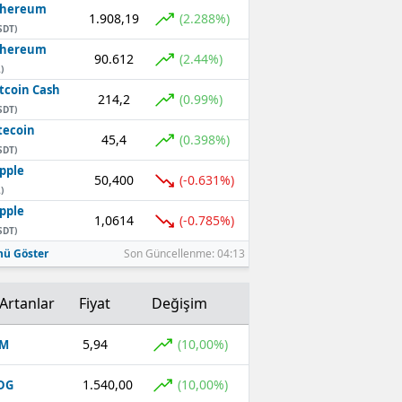
thereum
1.908,19
(2.288%)
SDT)
thereum
90.612
(2.44%)
)
tcoin Cash
214,2
(0.99%)
SDT)
tecoin
45,4
(0.398%)
SDT)
pple
50,400
(-0.631%)
)
pple
1,0614
(-0.785%)
SDT)
ü Göster
Son Güncellenme: 04:13
Artanlar
Fiyat
Değişim
5,94
(10,00%)
OM
1.540,00
(10,00%)
DG