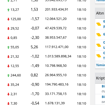
1,50
18:10
2,71
Tümün
1,53
201.933.434,91
18:10
13,27
Altın
-1,57
12.064.521,20
18:10
125,00
G
(
-0,07
47.429.539,72
18:10
29,52
G
-2,30
38.953.547,67
18:10
0,85
O
5,26
117.912.471,00
18:10
55,05
O
-1,02
1.013.589.898,34
18:10
21,32
T
-1,49
Tümün
10.798.968,50
18:10
12,55
0,82
26.964.955,10
18:10
244,60
Krip
-0,90
194.790.483,16
18:10
35,24
Bi
(TL
-1,70
33.171.758,15
18:10
2,31
Bi
(U
-0,54
1.678.131,39
18:10
7,30