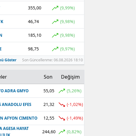
355,00
(9,99%)
T
46,74
(9,98%)
TK
185,10
(9,98%)
N
98,75
(9,97%)
E
ü Göster
Son Güncellenme: 06.08.2026 18:10
ler
Son
Değişim
55,05
(5,26%)
O ADRA GMYO
21,32
(-1,02%)
S ANADOLU EFES
12,55
(-1,49%)
N AFYON CIMENTO
A AGESA HAYAT
244,60
(0,82%)
LILIK