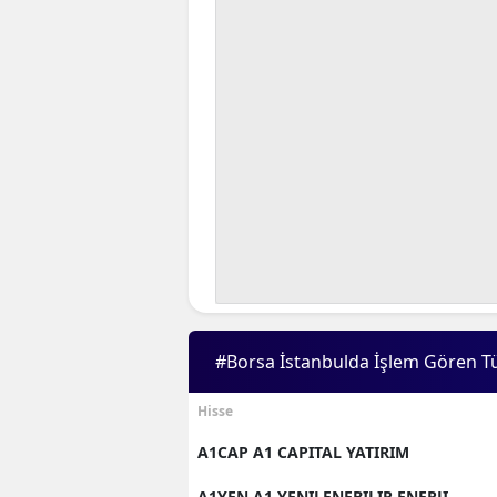
#Borsa İstanbulda İşlem Gören T
Hisse
A1CAP A1 CAPITAL YATIRIM
A1YEN A1 YENILENEBILIR ENERJI