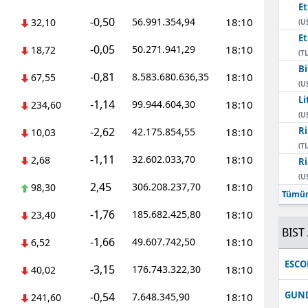
E
-0,50
56.991.354,94
18:10
32,10
(U
E
-0,05
50.271.941,29
18:10
18,72
(TL
Bi
-0,81
8.583.680.636,35
18:10
67,55
(U
Li
-1,14
99.944.604,30
18:10
234,60
(U
-2,62
Ri
42.175.854,55
18:10
10,03
(TL
-1,11
32.602.033,70
18:10
2,68
Ri
(U
2,45
306.208.237,70
18:10
98,30
Tümün
-1,76
185.682.425,80
18:10
23,40
BIST 
-1,66
49.607.742,50
18:10
6,52
ESC
-3,15
176.743.322,30
18:10
40,02
GUN
-0,54
7.648.345,90
18:10
241,60