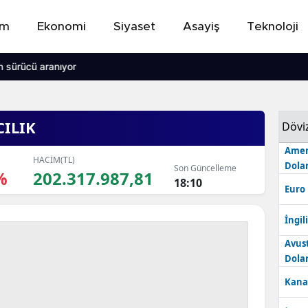
em
Ekonomi
Siyaset
Asayiş
Teknoloji
 sürücü aranıyor
ILIK
Dövi
Amer
HACİM(TL)
Dolar
Son Güncelleme
%
202.317.987,81
18:10
Euro
İngili
Avus
Dolar
Kana