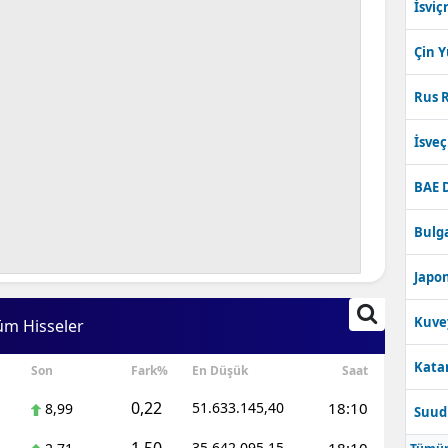
İsviç
Çin 
Rus R
İsve
BAE 
Bulga
Japon
Kuve
üm Hisseler
Katar
Son
Fark%
En Düşük
Saat
0,22
51.633.145,40
18:10
8,99
Suudi
35.642.095,15