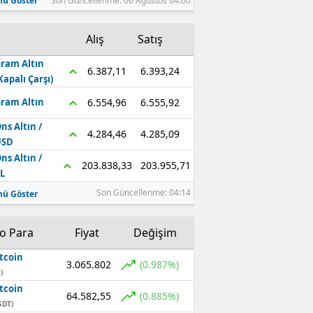
ü Göster
Son Güncellenme: 06 Ağustos 04:00
Alış
Satış
ram Altın
6.393,24
6.387,11
Kapalı Çarşı)
6.555,92
6.554,96
ram Altın
ns Altın /
4.285,09
4.284,46
USD
ns Altın /
203.955,71
203.838,33
L
Son Güncellenme: 04:14
ü Göster
to Para
Fiyat
Değişim
tcoin
3.065.802
(0.987%)
)
tcoin
64.582,55
(0.885%)
SDT)