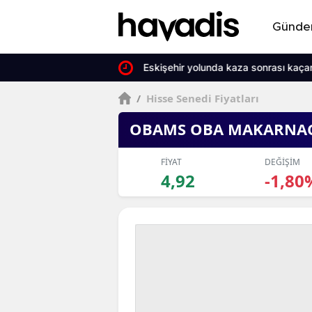
Günd
Eskişehir yolunda kaza sonrası kaçan
/
Hisse Senedi Fiyatları
OBAMS OBA MAKARNAC
FİYAT
DEĞİŞİM
4,92
-1,80