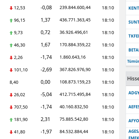
-0,08
239.844.600,44
18:10
12,53
KEN
1,37
436.771.363,45
18:10
96,15
SUN
0,72
36.926.496,61
18:10
9,73
TKFE
1,67
170.884.359,22
18:10
46,30
BETA
-1,74
1.860.643,16
18:10
2,26
Tümün
-2,69
367.826.976,90
18:10
101,10
Hisse
0,00
108.873.159,23
18:10
8,40
ADGY
-5,04
412.715.495,84
18:10
26,02
-1,74
40.160.832,50
18:10
707,50
AEFE
2,31
75.885.542,80
18:10
181,90
AFYO
-1,97
84.532.884,44
18:10
AGES
41,80
EMEK