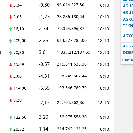
-0,30
96.014.227,80
18:10
3,34
AGH
GRU
-1,23
28.886.180,44
18:10
8,05
AGRO
TEKN
2,74
79.394.896,37
18:10
16,10
AGYO
2,25
614.327.785,00
18:10
409,00
AHGA
3,61
I
1.337.212.137,50
18:10
70,30
DOG
Tümün
-0,57
215.811.635,30
18:10
15,69
-4,31
138.249.602,44
18:10
2,00
-5,55
193.546.780,70
18:10
114,00
9,20
-2,13
22.704.862,86
18:10
3,20
152.975.556,30
18:10
122,50
1,14
214.742.121,26
18:10
28,32