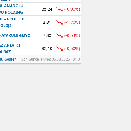
OL ANADOLU
35,24
(-0,90%)
BU HOLDING
T AGROTECH
2,31
(-1,70%)
OLOJI
7,30
(-0,54%)
 ATAKULE GMYO
Z AHLATCI
32,10
(-0,50%)
ALGAZ
ü Göster
Son Güncellenme: 06.08.2026 18:10