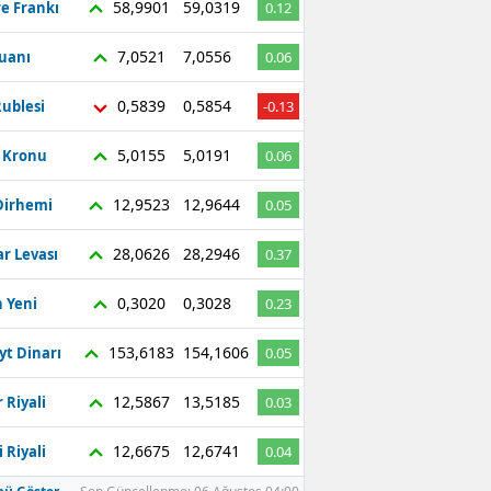
58,9901
59,0319
re Frankı
0.12
7,0521
7,0556
Yuanı
0.06
0,5839
0,5854
ublesi
-0.13
5,0155
5,0191
ç Kronu
0.06
12,9523
12,9644
Dirhemi
0.05
28,0626
28,2946
r Levası
0.37
0,3020
0,3028
 Yeni
0.23
153,6183
154,1606
yt Dinarı
0.05
12,5867
13,5185
 Riyali
0.03
12,6675
12,6741
 Riyali
0.04