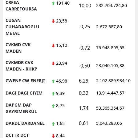
CRFSA
191,40
10,00
232.704.724,80
1
CARREFOURSA
CUSAN
23,58
-0,25
1
CUHADAROGLU
2.672.687,80
METAL
CVKMD CVK
15,10
-0,72
76.948.895,55
1
MADEN
CVKMDR CVK
23,94
-0,50
23.040.105,88
1
MADEN - RHKP
6,29
CWENE CW ENERJI
2.102.889.934,10
1
46,98
0,32
DAGI DAGI GIYIM
13.914.447,57
1
9,39
DAPGM DAP
8,75
1,74
53.365.354,67
1
GAYRIMENKUL
0,61
DARDL DARDANEL
5.043.283,66
1
1,65
DCTTR DCT
8,44