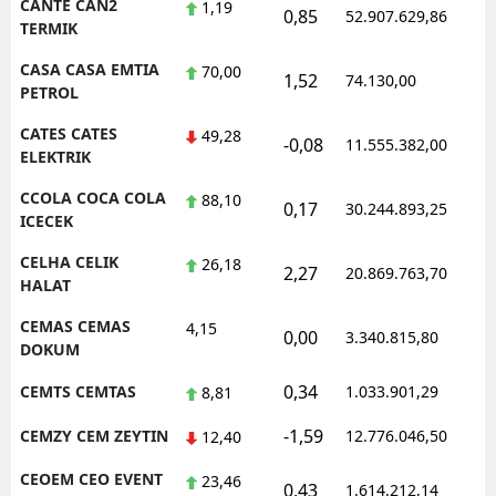
CANTE CAN2
1,19
0,85
52.907.629,86
1
TERMIK
CASA CASA EMTIA
70,00
1,52
74.130,00
0
PETROL
CATES CATES
49,28
-0,08
11.555.382,00
1
ELEKTRIK
CCOLA COCA COLA
88,10
0,17
30.244.893,25
1
ICECEK
CELHA CELIK
26,18
2,27
20.869.763,70
1
HALAT
CEMAS CEMAS
4,15
0,00
3.340.815,80
1
DOKUM
0,34
CEMTS CEMTAS
1.033.901,29
1
8,81
-1,59
CEMZY CEM ZEYTIN
12.776.046,50
1
12,40
CEOEM CEO EVENT
23,46
0,43
1.614.212,14
1