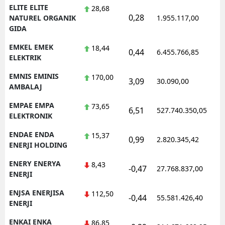
ELITE ELITE
28,68
0,28
1
NATUREL ORGANIK
1.955.117,00
GIDA
EMKEL EMEK
18,44
0,44
6.455.766,85
1
ELEKTRIK
EMNIS EMINIS
170,00
3,09
30.090,00
0
AMBALAJ
EMPAE EMPA
73,65
6,51
527.740.350,05
1
ELEKTRONIK
ENDAE ENDA
15,37
0,99
2.820.345,42
1
ENERJI HOLDING
ENERY ENERYA
8,43
-0,47
27.768.837,00
1
ENERJI
ENJSA ENERJISA
112,50
-0,44
55.581.426,40
1
ENERJI
ENKAI ENKA
86,85