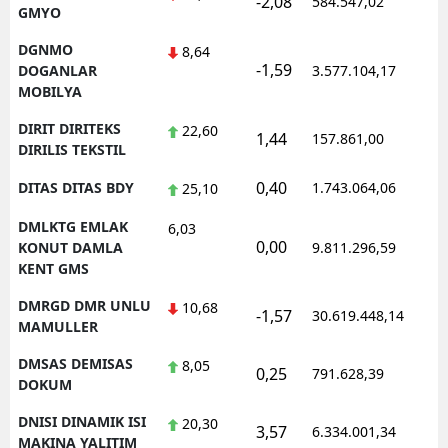
-2,08
584.547,02
1
GMYO
DGNMO
8,64
-1,59
1
DOGANLAR
3.577.104,17
MOBILYA
DIRIT DIRITEKS
22,60
1,44
157.861,00
0
DIRILIS TEKSTIL
0,40
DITAS DITAS BDY
1.743.064,06
1
25,10
DMLKTG EMLAK
6,03
0,00
1
KONUT DAMLA
9.811.296,59
KENT GMS
DMRGD DMR UNLU
10,68
-1,57
30.619.448,14
1
MAMULLER
DMSAS DEMISAS
8,05
0,25
791.628,39
1
DOKUM
DNISI DINAMIK ISI
20,30
3,57
6.334.001,34
1
MAKINA YALITIM