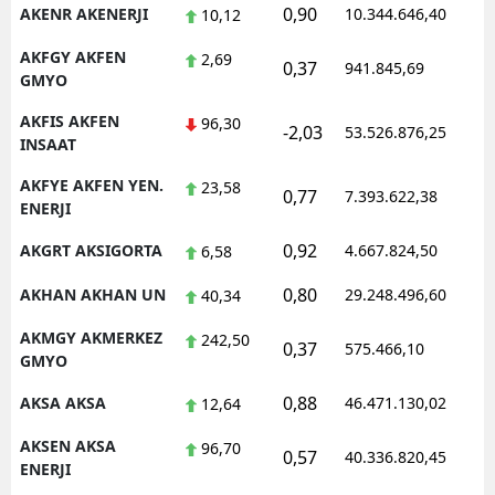
0,90
AKENR AKENERJI
10.344.646,40
1
10,12
AKFGY AKFEN
2,69
0,37
941.845,69
1
GMYO
AKFIS AKFEN
96,30
-2,03
53.526.876,25
1
INSAAT
AKFYE AKFEN YEN.
23,58
0,77
7.393.622,38
1
ENERJI
0,92
AKGRT AKSIGORTA
4.667.824,50
1
6,58
0,80
AKHAN AKHAN UN
29.248.496,60
1
40,34
AKMGY AKMERKEZ
242,50
0,37
575.466,10
1
GMYO
0,88
AKSA AKSA
46.471.130,02
1
12,64
AKSEN AKSA
96,70
0,57
40.336.820,45
1
ENERJI