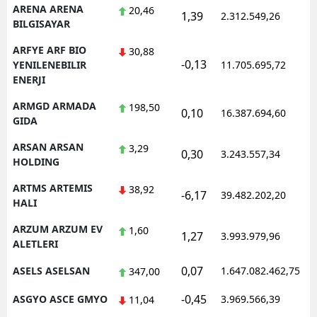
ARENA ARENA
20,46
1,39
2.312.549,26
1
BILGISAYAR
ARFYE ARF BIO
30,88
-0,13
1
YENILENEBILIR
11.705.695,72
ENERJI
ARMGD ARMADA
198,50
0,10
16.387.694,60
1
GIDA
ARSAN ARSAN
3,29
0,30
3.243.557,34
1
HOLDING
ARTMS ARTEMIS
38,92
-6,17
39.482.202,20
1
HALI
ARZUM ARZUM EV
1,60
1,27
3.993.979,96
1
ALETLERI
0,07
ASELS ASELSAN
1.647.082.462,75
1
347,00
-0,45
ASGYO ASCE GMYO
3.969.566,39
1
11,04