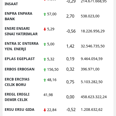
-0,29
214.671.668,95
1
INSAAT
ENPRA ENPARA
57,00
2,70
538.023,00
0
BANK
ENSRI ENSARI
5,29
-0,56
18.226.956,29
1
SINAI YATIRIMLAR
ENTRA IC ENTERRA
5,00
1,42
32.546.735,50
1
YEN. ENERJI
0,19
EPLAS EGEPLAST
9.464.054,59
1
5,32
0,32
ERBOS ERBOSAN
396.971,00
1
156,50
ERCB ERCIYAS
48,16
0,75
5.103.282,50
1
CELIK BORU
EREGL EREGLI
41,98
0,00
458.623.322,24
1
DEMIR CELIK
-0,52
ERSU ERSU GIDA
1.208.632,62
1
22,84