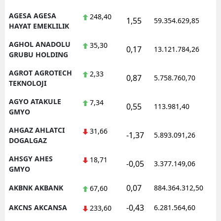
AGESA AGESA
248,40
1,55
59.354.629,85
1
HAYAT EMEKLILIK
AGHOL ANADOLU
35,30
0,17
13.121.784,26
1
GRUBU HOLDING
AGROT AGROTECH
2,33
0,87
5.758.760,70
1
TEKNOLOJI
AGYO ATAKULE
7,34
0,55
113.981,40
1
GMYO
AHGAZ AHLATCI
31,66
-1,37
5.893.091,26
1
DOGALGAZ
AHSGY AHES
18,71
-0,05
3.377.149,06
1
GMYO
0,07
AKBNK AKBANK
884.364.312,50
1
67,60
-0,43
AKCNS AKCANSA
6.281.564,60
1
233,60