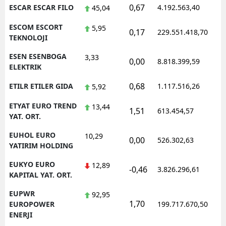
0,67
ESCAR ESCAR FILO
4.192.563,40
1
45,04
ESCOM ESCORT
5,95
0,17
229.551.418,70
1
TEKNOLOJI
ESEN ESENBOGA
3,33
0,00
8.818.399,59
1
ELEKTRIK
0,68
ETILR ETILER GIDA
1.117.516,26
1
5,92
ETYAT EURO TREND
13,44
1,51
613.454,57
1
YAT. ORT.
EUHOL EURO
10,29
0,00
526.302,63
0
YATIRIM HOLDING
EUKYO EURO
12,89
-0,46
3.826.296,61
1
KAPITAL YAT. ORT.
EUPWR
92,95
1,70
1
EUROPOWER
199.717.670,50
ENERJI