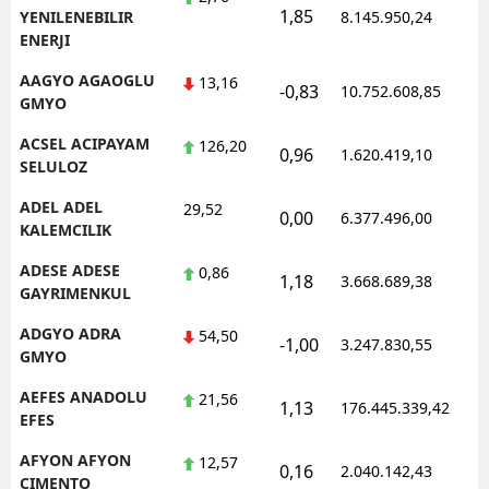
1,85
1
YENILENEBILIR
8.145.950,24
ENERJI
AAGYO AGAOGLU
13,16
-0,83
10.752.608,85
1
GMYO
ACSEL ACIPAYAM
126,20
0,96
1.620.419,10
1
SELULOZ
ADEL ADEL
29,52
0,00
6.377.496,00
1
KALEMCILIK
ADESE ADESE
0,86
1,18
3.668.689,38
1
GAYRIMENKUL
ADGYO ADRA
54,50
-1,00
3.247.830,55
1
GMYO
AEFES ANADOLU
21,56
1,13
176.445.339,42
1
EFES
AFYON AFYON
12,57
0,16
2.040.142,43
1
CIMENTO