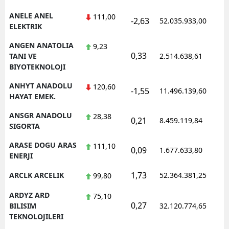
ANELE ANEL
111,00
-2,63
52.035.933,00
1
ELEKTRIK
ANGEN ANATOLIA
9,23
0,33
1
TANI VE
2.514.638,61
BIYOTEKNOLOJI
ANHYT ANADOLU
120,60
-1,55
11.496.139,60
1
HAYAT EMEK.
ANSGR ANADOLU
28,38
0,21
8.459.119,84
1
SIGORTA
ARASE DOGU ARAS
111,10
0,09
1.677.633,80
1
ENERJI
1,73
ARCLK ARCELIK
52.364.381,25
1
99,80
ARDYZ ARD
75,10
0,27
1
BILISIM
32.120.774,65
TEKNOLOJILERI