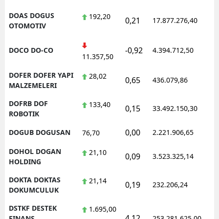
DOAS DOGUS
192,20
0,21
17.877.276,40
1
OTOMOTIV
-0,92
DOCO DO-CO
4.394.712,50
1
11.357,50
DOFER DOFER YAPI
28,02
0,65
436.079,86
1
MALZEMELERI
DOFRB DOF
133,40
0,15
33.492.150,30
1
ROBOTIK
0,00
DOGUB DOGUSAN
2.221.906,65
1
76,70
DOHOL DOGAN
21,10
0,09
3.523.325,14
1
HOLDING
DOKTA DOKTAS
21,14
0,19
232.206,24
1
DOKUMCULUK
DSTKF DESTEK
1.695,00
4,12
1
FINANS
253.281.625,00