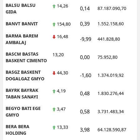
BALSU BALSU
14,26
0,14
87.187.090,70
1
GIDA
0,39
BANVT BANVIT
1.552.158,60
1
154,80
BARMA BAREM
16,48
-9,99
441.828,80
0
AMBALAJ
BASCM BASTAS
13,20
0,00
75.952,80
0
BASKENT CIMENTO
BASGZ BASKENT
44,30
-1,60
1.374.019,92
1
DOGALGAZ GMYO
BAYRK BAYRAK
4,19
0,48
1.830.276,44
1
TABAN SANAYI
BEGYO BATI EGE
3,47
0,58
3.731.483,34
1
GMYO
BERA BERA
13,33
3,98
64.128.590,87
1
HOLDING