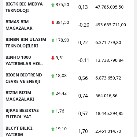
BIGTK BIG MEDYA
375,50
0,13
47.785.095,50
1
TEKNOLOJI
BIMAS BIM
381,50
-0,20
493.653.711,00
1
MAGAZALAR
BINBN BIN ULASIM
178,90
0,22
6.371.779,80
1
TEKNOLOJILERI
BINHO 1000
9,51
-0,11
13.738.790,84
1
YATIRIMLAR HOL.
BIOEN BIOTREND
18,08
0,56
6.873.659,72
1
CEVRE VE ENERJI
BIZIM BIZIM
24,42
0,74
564.016,86
1
MAGAZALARI
BJKAS BESIKTAS
1,76
0,57
18.445.294,85
1
FUTBOL YAT.
BLCYT BILICI
19,10
1,70
2.451.014,70
1
YATIRIM