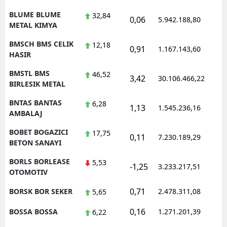
BLUME BLUME
32,84
0,06
5.942.188,80
1
METAL KIMYA
BMSCH BMS CELIK
12,18
0,91
1.167.143,60
1
HASIR
BMSTL BMS
46,52
3,42
30.106.466,22
1
BIRLESIK METAL
BNTAS BANTAS
6,28
1,13
1.545.236,16
1
AMBALAJ
BOBET BOGAZICI
17,75
0,11
7.230.189,29
1
BETON SANAYI
BORLS BORLEASE
5,53
-1,25
3.233.217,51
1
OTOMOTIV
0,71
BORSK BOR SEKER
2.478.311,08
1
5,65
0,16
BOSSA BOSSA
1.271.201,39
1
6,22