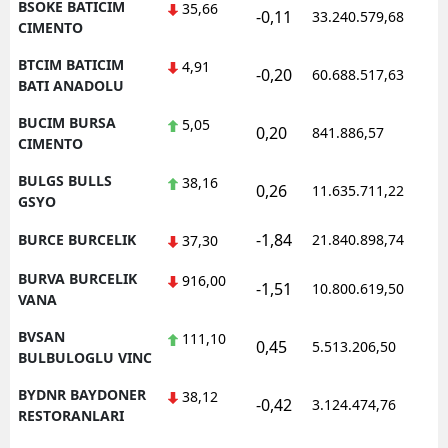
BSOKE BATICIM
35,66
-0,11
33.240.579,68
1
CIMENTO
BTCIM BATICIM
4,91
-0,20
60.688.517,63
1
BATI ANADOLU
BUCIM BURSA
5,05
0,20
841.886,57
1
CIMENTO
BULGS BULLS
38,16
0,26
11.635.711,22
1
GSYO
-1,84
BURCE BURCELIK
21.840.898,74
1
37,30
BURVA BURCELIK
916,00
-1,51
10.800.619,50
1
VANA
BVSAN
111,10
0,45
5.513.206,50
1
BULBULOGLU VINC
BYDNR BAYDONER
38,12
-0,42
3.124.474,76
1
RESTORANLARI