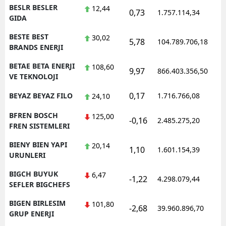
BESLR BESLER
12,44
0,73
1.757.114,34
1
GIDA
BESTE BEST
30,02
5,78
104.789.706,18
1
BRANDS ENERJI
BETAE BETA ENERJI
108,60
9,97
866.403.356,50
1
VE TEKNOLOJI
0,17
BEYAZ BEYAZ FILO
1.716.766,08
1
24,10
BFREN BOSCH
125,00
-0,16
2.485.275,20
1
FREN SISTEMLERI
BIENY BIEN YAPI
20,14
1,10
1.601.154,39
1
URUNLERI
BIGCH BUYUK
6,47
-1,22
4.298.079,44
1
SEFLER BIGCHEFS
BIGEN BIRLESIM
101,80
-2,68
39.960.896,70
1
GRUP ENERJI