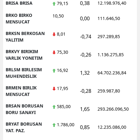
0,38
BRISA BRISA
12.198.976,40
1
79,15
BRKO BIRKO
10,50
0,00
111.646,50
0
MENSUCAT
BRKSN BERKOSAN
8,01
-0,74
297.289,85
1
YALITIM
BRKVY BIRIKIM
75,30
-0,26
1.136.275,85
1
VARLIK YONETIM
BRLSM BIRLESIM
16,92
1,32
64.702.236,84
1
MUHENDISLIK
BRMEN BIRLIK
17,95
-0,28
259.987,80
0
MENSUCAT
BRSAN BORUSAN
585,00
1,65
293.266.096,50
1
BORU SANAYI
BRYAT BORUSAN
1.786,00
0,85
12.235.086,00
1
YAT. PAZ.