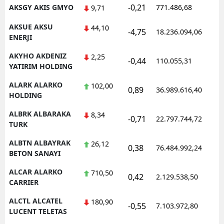
-0,21
AKSGY AKIS GMYO
771.486,68
1
9,71
AKSUE AKSU
44,10
-4,75
18.236.094,06
1
ENERJI
AKYHO AKDENIZ
2,25
-0,44
110.055,31
1
YATIRIM HOLDING
ALARK ALARKO
102,00
0,89
36.989.616,40
1
HOLDING
ALBRK ALBARAKA
8,34
-0,71
22.797.744,72
1
TURK
ALBTN ALBAYRAK
26,12
0,38
76.484.992,24
1
BETON SANAYI
ALCAR ALARKO
710,50
0,42
2.129.538,50
1
CARRIER
ALCTL ALCATEL
180,90
-0,55
7.103.972,80
1
LUCENT TELETAS