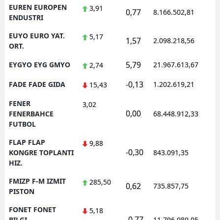
EUREN EUROPEN
3,91
0,77
8.166.502,81
1
ENDUSTRI
EUYO EURO YAT.
5,17
1,57
2.098.218,56
1
ORT.
5,79
EYGYO EYG GMYO
21.967.613,67
1
2,74
-0,13
FADE FADE GIDA
1.202.619,21
1
15,43
FENER
3,02
0,00
1
FENERBAHCE
68.448.912,33
FUTBOL
FLAP FLAP
9,88
-0,30
1
KONGRE TOPLANTI
843.091,35
HIZ.
FMIZP F-M IZMIT
285,50
0,62
735.857,75
1
PISTON
FONET FONET
5,18
-0,77
1
BILGI
11.796.989,05