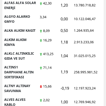
ALFAS ALFA SOLAR
42,30
1,20
13.780.718,82
1
ENERJI
ALGYO ALARKO
3,34
0,00
10.122.046,47
1
GMYO
0,50
ALKA ALKIM KAGIT
1.264.935,64
1
8,09
ALKIM ALKIM
16,29
1,18
2.913.233,06
1
KIMYA
ALKLC ALTINKILIC
413,25
1,04
31.025.015,25
1
GIDA VE SUT
ALTINS1
71,14
1,19
1
DARPHANE ALTIN
258.995.981,52
SERTIFIKASI
ALTNY ALTINAY
15,66
-0,19
12.197.923,24
1
SAVUNMA
ALVES ALVES
2,02
1,00
12.769.946,92
1
KABLO