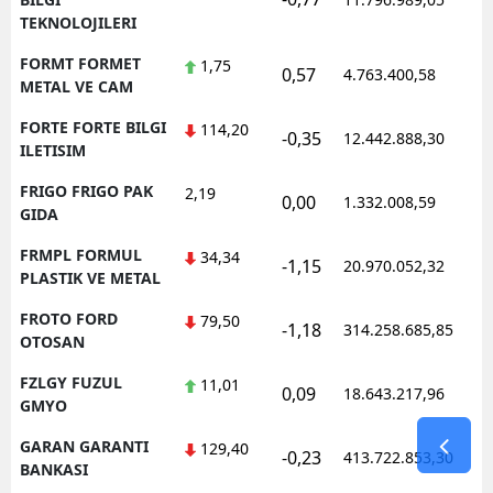
TEKNOLOJILERI
FORMT FORMET
1,75
0,57
4.763.400,58
1
METAL VE CAM
FORTE FORTE BILGI
114,20
-0,35
12.442.888,30
1
ILETISIM
FRIGO FRIGO PAK
2,19
0,00
1.332.008,59
1
GIDA
FRMPL FORMUL
34,34
-1,15
20.970.052,32
1
PLASTIK VE METAL
FROTO FORD
79,50
-1,18
314.258.685,85
1
OTOSAN
FZLGY FUZUL
11,01
0,09
18.643.217,96
1
GMYO
GARAN GARANTI
129,40
-0,23
413.722.853,30
1
BANKASI