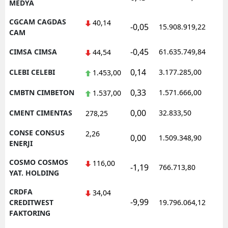
MEDYA
CGCAM CAGDAS
40,14
-0,05
15.908.919,22
1
CAM
-0,45
CIMSA CIMSA
61.635.749,84
1
44,54
0,14
CLEBI CELEBI
3.177.285,00
1
1.453,00
0,33
CMBTN CIMBETON
1.571.666,00
1
1.537,00
0,00
CMENT CIMENTAS
32.833,50
0
278,25
CONSE CONSUS
2,26
0,00
1.509.348,90
1
ENERJI
COSMO COSMOS
116,00
-1,19
766.713,80
1
YAT. HOLDING
CRDFA
34,04
-9,99
1
CREDITWEST
19.796.064,12
FAKTORING