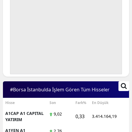
#Borsa İstanbulda İşlem Gören Tüm Hisseler
Hisse
Son
Fark%
En Düşük
A1CAP A1 CAPITAL
9,02
0,33
3.414.164,19
1
YATIRIM
A1YEN A1
2,76