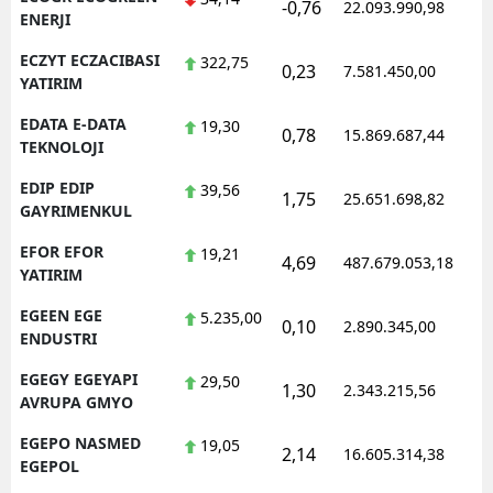
-0,76
22.093.990,98
1
ENERJI
ECZYT ECZACIBASI
322,75
0,23
7.581.450,00
1
YATIRIM
EDATA E-DATA
19,30
0,78
15.869.687,44
1
TEKNOLOJI
EDIP EDIP
39,56
1,75
25.651.698,82
1
GAYRIMENKUL
EFOR EFOR
19,21
4,69
487.679.053,18
1
YATIRIM
EGEEN EGE
5.235,00
0,10
2.890.345,00
1
ENDUSTRI
EGEGY EGEYAPI
29,50
1,30
2.343.215,56
1
AVRUPA GMYO
EGEPO NASMED
19,05
2,14
16.605.314,38
1
EGEPOL