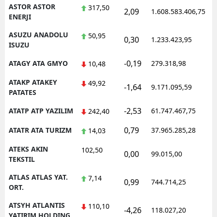
ASTOR ASTOR
317,50
2,09
1.608.583.406,75
1
ENERJI
ASUZU ANADOLU
50,95
0,30
1.233.423,95
1
ISUZU
-0,19
ATAGY ATA GMYO
279.318,98
1
10,48
ATAKP ATAKEY
49,92
-1,64
9.171.095,59
1
PATATES
-2,53
ATATP ATP YAZILIM
61.747.467,75
1
242,40
0,79
ATATR ATA TURIZM
37.965.285,28
1
14,03
ATEKS AKIN
102,50
0,00
99.015,00
0
TEKSTIL
ATLAS ATLAS YAT.
7,14
0,99
744.714,25
1
ORT.
ATSYH ATLANTIS
110,10
-4,26
118.027,20
0
YATIRIM HOLDING