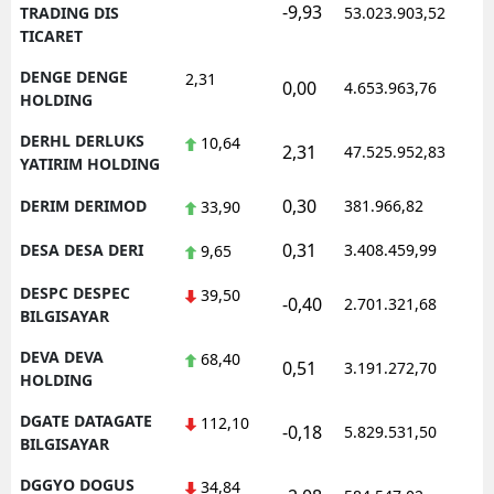
-9,93
1
TRADING DIS
53.023.903,52
TICARET
DENGE DENGE
2,31
0,00
4.653.963,76
1
HOLDING
DERHL DERLUKS
10,64
2,31
47.525.952,83
1
YATIRIM HOLDING
0,30
DERIM DERIMOD
381.966,82
1
33,90
0,31
DESA DESA DERI
3.408.459,99
1
9,65
DESPC DESPEC
39,50
-0,40
2.701.321,68
1
BILGISAYAR
DEVA DEVA
68,40
0,51
3.191.272,70
1
HOLDING
DGATE DATAGATE
112,10
-0,18
5.829.531,50
1
BILGISAYAR
DGGYO DOGUS
34,84