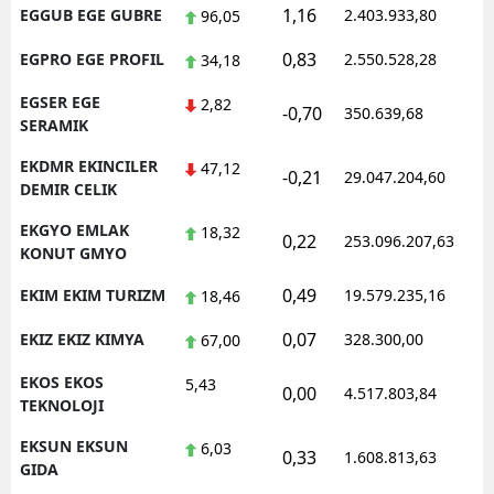
1,16
EGGUB EGE GUBRE
2.403.933,80
1
96,05
0,83
EGPRO EGE PROFIL
2.550.528,28
1
34,18
EGSER EGE
2,82
-0,70
350.639,68
1
SERAMIK
EKDMR EKINCILER
47,12
-0,21
29.047.204,60
1
DEMIR CELIK
EKGYO EMLAK
18,32
0,22
253.096.207,63
1
KONUT GMYO
0,49
EKIM EKIM TURIZM
19.579.235,16
1
18,46
0,07
EKIZ EKIZ KIMYA
328.300,00
0
67,00
EKOS EKOS
5,43
0,00
4.517.803,84
1
TEKNOLOJI
EKSUN EKSUN
6,03
0,33
1.608.813,63
1
GIDA