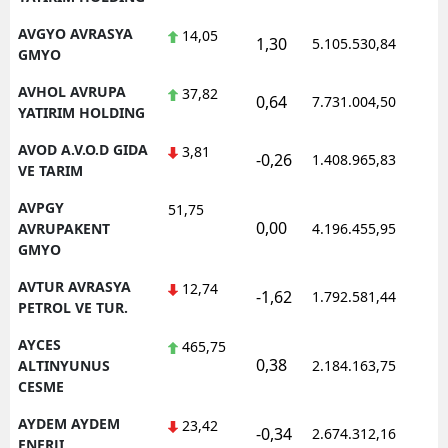
AVGYO AVRASYA
14,05
1,30
5.105.530,84
1
GMYO
AVHOL AVRUPA
37,82
0,64
7.731.004,50
1
YATIRIM HOLDING
AVOD A.V.O.D GIDA
3,81
-0,26
1.408.965,83
1
VE TARIM
AVPGY
51,75
0,00
1
AVRUPAKENT
4.196.455,95
GMYO
AVTUR AVRASYA
12,74
-1,62
1.792.581,44
1
PETROL VE TUR.
AYCES
465,75
0,38
1
ALTINYUNUS
2.184.163,75
CESME
AYDEM AYDEM
23,42
-0,34
2.674.312,16
1
ENERJI