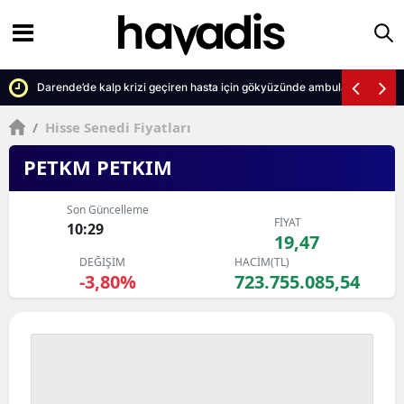
Darende’de kalp krizi geçiren hasta için gökyüzünde ambulans seferi
/
Hisse Senedi Fiyatları
PETKM PETKIM
Son Güncelleme
FİYAT
10:29
19,47
DEĞİŞİM
HACİM(TL)
-3,80%
723.755.085,54