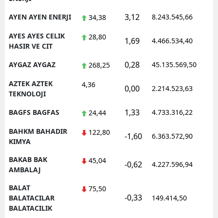
3,12
AYEN AYEN ENERJI
8.243.545,66
1
34,38
AYES AYES CELIK
28,80
1,69
4.466.534,40
0
HASIR VE CIT
0,28
AYGAZ AYGAZ
45.135.569,50
1
268,25
AZTEK AZTEK
4,36
0,00
2.214.523,63
1
TEKNOLOJI
1,33
BAGFS BAGFAS
4.733.316,22
1
24,44
BAHKM BAHADIR
122,80
-1,60
6.363.572,90
1
KIMYA
BAKAB BAK
45,04
-0,62
4.227.596,94
1
AMBALAJ
BALAT
75,50
-0,33
0
BALATACILAR
149.414,50
BALATACILIK