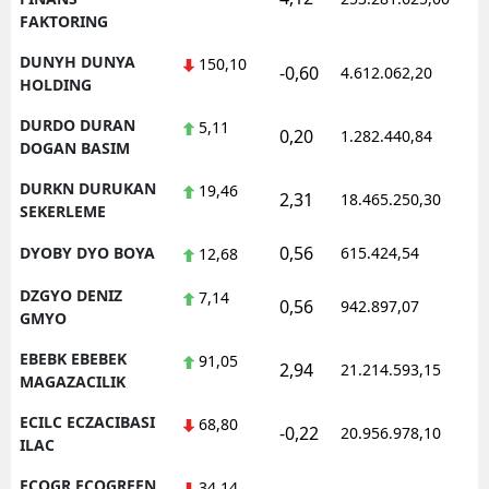
FAKTORING
DUNYH DUNYA
150,10
-0,60
4.612.062,20
1
HOLDING
DURDO DURAN
5,11
0,20
1.282.440,84
1
DOGAN BASIM
DURKN DURUKAN
19,46
2,31
18.465.250,30
1
SEKERLEME
0,56
DYOBY DYO BOYA
615.424,54
1
12,68
DZGYO DENIZ
7,14
0,56
942.897,07
1
GMYO
EBEBK EBEBEK
91,05
2,94
21.214.593,15
1
MAGAZACILIK
ECILC ECZACIBASI
68,80
-0,22
20.956.978,10
1
ILAC
ECOGR ECOGREEN
34,14