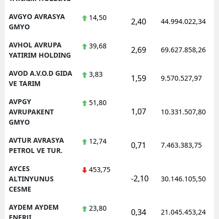
AVGYO AVRASYA
14,50
2,40
44.994.022,34
GMYO
AVHOL AVRUPA
39,68
2,69
69.627.858,26
YATIRIM HOLDING
AVOD A.V.O.D GIDA
3,83
1,59
9.570.527,97
VE TARIM
AVPGY
51,80
1,07
AVRUPAKENT
10.331.507,80
GMYO
AVTUR AVRASYA
12,74
0,71
7.463.383,75
PETROL VE TUR.
AYCES
453,75
-2,10
ALTINYUNUS
30.146.105,50
CESME
AYDEM AYDEM
23,80
0,34
21.045.453,24
ENERJI