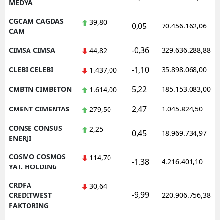
MEDYA
CGCAM CAGDAS
39,80
0,05
70.456.162,06
CAM
-0,36
CIMSA CIMSA
329.636.288,88
44,82
-1,10
CLEBI CELEBI
35.898.068,00
1.437,00
5,22
CMBTN CIMBETON
185.153.083,00
1.614,00
2,47
CMENT CIMENTAS
1.045.824,50
279,50
CONSE CONSUS
2,25
0,45
18.969.734,97
ENERJI
COSMO COSMOS
114,70
-1,38
4.216.401,10
YAT. HOLDING
CRDFA
30,64
-9,99
CREDITWEST
220.906.756,38
FAKTORING