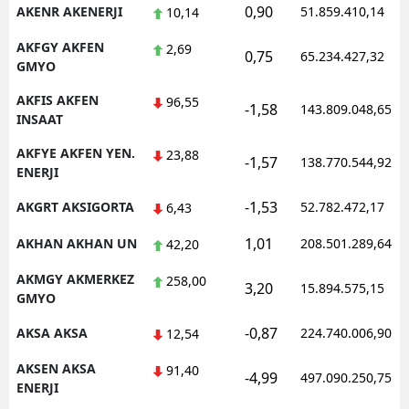
0,90
AKENR AKENERJI
51.859.410,14
10,14
AKFGY AKFEN
2,69
0,75
65.234.427,32
GMYO
AKFIS AKFEN
96,55
-1,58
143.809.048,65
INSAAT
AKFYE AKFEN YEN.
23,88
-1,57
138.770.544,92
ENERJI
-1,53
AKGRT AKSIGORTA
52.782.472,17
6,43
1,01
AKHAN AKHAN UN
208.501.289,64
42,20
AKMGY AKMERKEZ
258,00
3,20
15.894.575,15
GMYO
-0,87
AKSA AKSA
224.740.006,90
12,54
AKSEN AKSA
91,40
-4,99
497.090.250,75
ENERJI