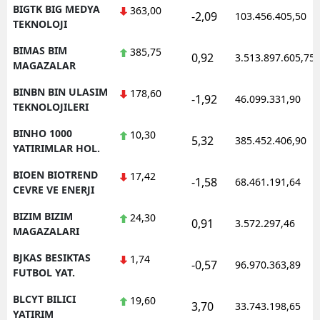
BIGTK BIG MEDYA
363,00
-2,09
103.456.405,50
TEKNOLOJI
BIMAS BIM
385,75
0,92
3.513.897.605,75
MAGAZALAR
BINBN BIN ULASIM
178,60
-1,92
46.099.331,90
TEKNOLOJILERI
BINHO 1000
10,30
5,32
385.452.406,90
YATIRIMLAR HOL.
BIOEN BIOTREND
17,42
-1,58
68.461.191,64
CEVRE VE ENERJI
BIZIM BIZIM
24,30
0,91
3.572.297,46
MAGAZALARI
BJKAS BESIKTAS
1,74
-0,57
96.970.363,89
FUTBOL YAT.
BLCYT BILICI
19,60
3,70
33.743.198,65
YATIRIM