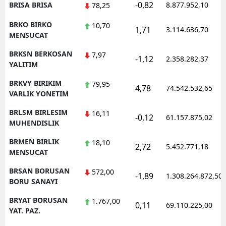
-0,82
BRISA BRISA
8.877.952,10
78,25
BRKO BIRKO
10,70
1,71
3.114.636,70
MENSUCAT
BRKSN BERKOSAN
7,97
-1,12
2.358.282,37
YALITIM
BRKVY BIRIKIM
79,95
4,78
74.542.532,65
VARLIK YONETIM
BRLSM BIRLESIM
16,11
-0,12
61.157.875,02
MUHENDISLIK
BRMEN BIRLIK
18,10
2,72
5.452.771,18
MENSUCAT
BRSAN BORUSAN
572,00
-1,89
1.308.264.872,50
BORU SANAYI
BRYAT BORUSAN
1.767,00
0,11
69.110.225,00
YAT. PAZ.