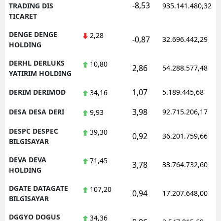
-8,53
TRADING DIS
935.141.480,32
TICARET
DENGE DENGE
2,28
-0,87
32.696.442,29
HOLDING
DERHL DERLUKS
10,80
2,86
54.288.577,48
YATIRIM HOLDING
1,07
DERIM DERIMOD
5.189.445,68
34,16
3,98
DESA DESA DERI
92.715.206,17
9,93
DESPC DESPEC
39,30
0,92
36.201.759,66
BILGISAYAR
DEVA DEVA
71,45
3,78
33.764.732,60
HOLDING
DGATE DATAGATE
107,20
0,94
17.207.648,00
BILGISAYAR
DGGYO DOGUS
34,36