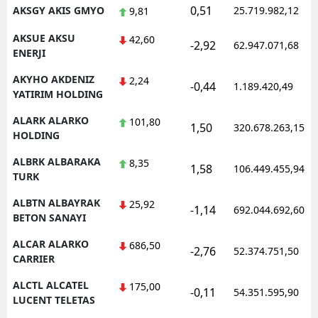
0,51
AKSGY AKIS GMYO
25.719.982,12
9,81
AKSUE AKSU
42,60
-2,92
62.947.071,68
ENERJI
AKYHO AKDENIZ
2,24
-0,44
1.189.420,49
YATIRIM HOLDING
ALARK ALARKO
101,80
1,50
320.678.263,15
HOLDING
ALBRK ALBARAKA
8,35
1,58
106.449.455,94
TURK
ALBTN ALBAYRAK
25,92
-1,14
692.044.692,60
BETON SANAYI
ALCAR ALARKO
686,50
-2,76
52.374.751,50
CARRIER
ALCTL ALCATEL
175,00
-0,11
54.351.595,90
LUCENT TELETAS