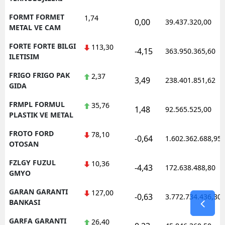
FORMT FORMET
1,74
0,00
39.437.320,00
METAL VE CAM
FORTE FORTE BILGI
113,30
-4,15
363.950.365,60
ILETISIM
FRIGO FRIGO PAK
2,37
3,49
238.401.851,62
GIDA
FRMPL FORMUL
35,76
1,48
92.565.525,00
PLASTIK VE METAL
FROTO FORD
78,10
-0,64
1.602.362.688,95
OTOSAN
FZLGY FUZUL
10,36
-4,43
172.638.488,80
GMYO
GARAN GARANTI
127,00
-0,63
3.772.734.436,30
BANKASI
GARFA GARANTI
26,40