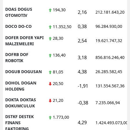
DOAS DOGUS
194,30
2,16
212.181.643,20
OTOMOTIV
0,38
DOCO DO-CO
96.284.930,00
11.352,50
DOFER DOFER YAPI
28,30
2,54
19.621.747,32
MALZEMELERI
DOFRB DOF
136,40
3,18
856.816.246,40
ROBOTIK
4,38
DOGUB DOGUSAN
26.285.582,45
81,05
DOHOL DOGAN
20,50
-1,91
131.554.567,36
HOLDING
DOKTA DOKTAS
21,20
-0,38
7.235.066,94
DOKUMCULUK
DSTKF DESTEK
1.773,00
4,29
FINANS
1.424.493.073,00
FAKTORING