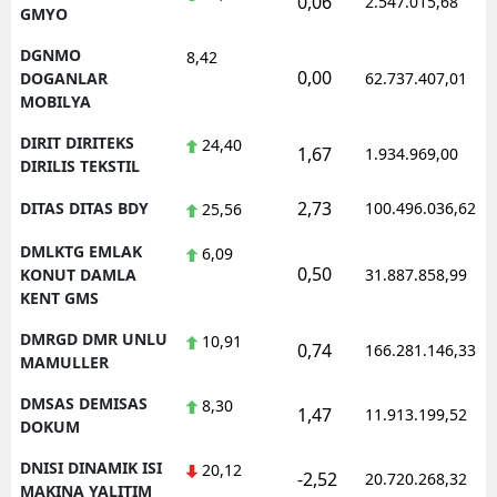
0,06
2.547.015,68
GMYO
DGNMO
8,42
0,00
DOGANLAR
62.737.407,01
MOBILYA
DIRIT DIRITEKS
24,40
1,67
1.934.969,00
DIRILIS TEKSTIL
2,73
DITAS DITAS BDY
100.496.036,62
25,56
DMLKTG EMLAK
6,09
0,50
KONUT DAMLA
31.887.858,99
KENT GMS
DMRGD DMR UNLU
10,91
0,74
166.281.146,33
MAMULLER
DMSAS DEMISAS
8,30
1,47
11.913.199,52
DOKUM
DNISI DINAMIK ISI
20,12
-2,52
20.720.268,32
MAKINA YALITIM