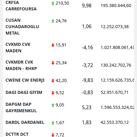
CRFSA
210,50
9,98
195.380.644,60
CARREFOURSA
CUSAN
24,76
1,06
CUHADAROGLU
12.252.073,38
METAL
CVKMD CVK
15,91
-4,16
1.021.808.061,43
MADEN
CVKMDR CVK
25,34
-3,72
130.242.702,76
MADEN - RHKP
-9,83
CWENE CW ENERJI
12.159.626.735,6
42,20
-0,83
DAGI DAGI GIYIM
52.951.670,71
9,52
DAPGM DAP
9,05
5,23
1.596.553.324,02
GAYRIMENKUL
1,83
DARDL DARDANEL
42.553.370,12
1,67
DCTTR DCT
7,72