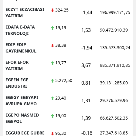
ECZYT ECZACIBASI
324,25
-1,44
196.999.171,75
YATIRIM
EDATA E-DATA
19,19
1,53
90.472.910,39
TEKNOLOJI
EDIP EDIP
38,38
-1,94
135.573.300,24
GAYRIMENKUL
EFOR EFOR
19,77
3,67
985.371.910,85
YATIRIM
EGEEN EGE
5.272,50
0,81
39.131.285,00
ENDUSTRI
EGEGY EGEYAPI
29,40
1,31
29.776.579,96
AVRUPA GMYO
EGEPO NASMED
19,00
1,39
66.627.502,35
EGEPOL
-0,16
EGGUB EGE GUBRE
27.347.618,85
95,30