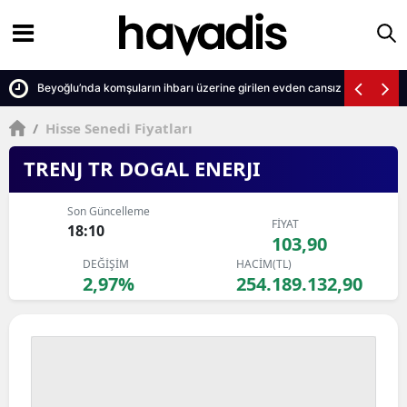
Beyoğlu’nda komşuların ihbarı üzerine girilen evden cansız beden çıktı
/
Hisse Senedi Fiyatları
TRENJ TR DOGAL ENERJI
Son Güncelleme
FİYAT
18:10
103,90
DEĞİŞİM
HACİM(TL)
2,97%
254.189.132,90