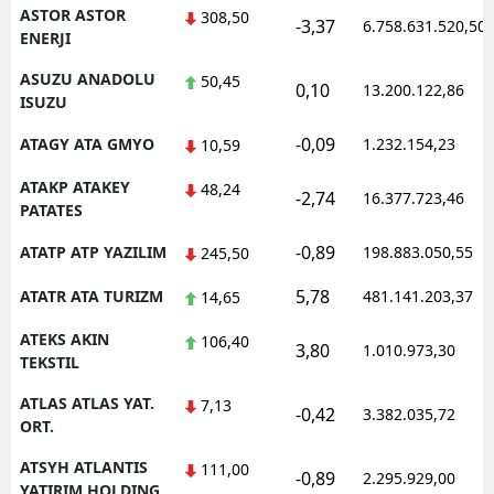
ASTOR ASTOR
308,50
-3,37
6.758.631.520,50
ENERJI
ASUZU ANADOLU
50,45
0,10
13.200.122,86
ISUZU
-0,09
ATAGY ATA GMYO
1.232.154,23
10,59
ATAKP ATAKEY
48,24
-2,74
16.377.723,46
PATATES
-0,89
ATATP ATP YAZILIM
198.883.050,55
245,50
5,78
ATATR ATA TURIZM
481.141.203,37
14,65
ATEKS AKIN
106,40
3,80
1.010.973,30
TEKSTIL
ATLAS ATLAS YAT.
7,13
-0,42
3.382.035,72
ORT.
ATSYH ATLANTIS
111,00
-0,89
2.295.929,00
YATIRIM HOLDING