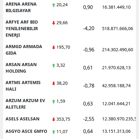
ARENA ARENA
20,24
0,90
16.381.449,10
BILGISAYAR
ARFYE ARF BIO
29,66
-4,20
YENILENEBILIR
518.871.666,06
ENERJI
ARMGD ARMADA
195,70
-0,96
214.302.490,60
GIDA
ARSAN ARSAN
3,32
0,61
21.970.628,13
HOLDING
ARTMS ARTEMIS
38,20
-0,78
42.958.188,74
HALI
ARZUM ARZUM EV
1,59
0,63
12.041.644,21
ALETLERI
-2,55
ASELS ASELSAN
12.380.970.235,5
353,75
0,64
ASGYO ASCE GMYO
13.151.313,06
11,07