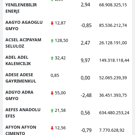
2,94
YENILENEBILIR
68.908.325,15
ENERJI
AAGYO AGAOGLU
12,87
-0,85
85.536.212,74
GMYO
ACSEL ACIPAYAM
128,50
2,47
26.128.191,00
SELULOZ
ADEL ADEL
32,42
9,97
149.318.118,44
KALEMCILIK
ADESE ADESE
0,85
0,00
52.065.239,39
GAYRIMENKUL
ADGYO ADRA
55,00
-2,48
36.451.393,75
GMYO
AEFES ANADOLU
21,58
0,56
634.480.253,24
EFES
AFYON AFYON
12,56
-0,79
7.770.628,92
CIMENTO