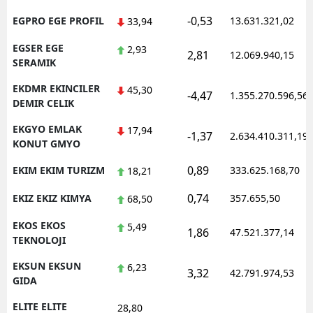
-0,53
EGPRO EGE PROFIL
13.631.321,02
33,94
EGSER EGE
2,93
2,81
12.069.940,15
SERAMIK
EKDMR EKINCILER
45,30
-4,47
1.355.270.596,56
DEMIR CELIK
EKGYO EMLAK
17,94
-1,37
2.634.410.311,19
KONUT GMYO
0,89
EKIM EKIM TURIZM
333.625.168,70
18,21
0,74
EKIZ EKIZ KIMYA
357.655,50
68,50
EKOS EKOS
5,49
1,86
47.521.377,14
TEKNOLOJI
EKSUN EKSUN
6,23
3,32
42.791.974,53
GIDA
ELITE ELITE
28,80