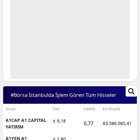
#Borsa İstanbulda İşlem Gören Tüm Hisseler
Hisse
Son
Fark%
En Düşük
A1CAP A1 CAPITAL
9,18
0,77
83.586.085,41
YATIRIM
A1YEN A1
2,80