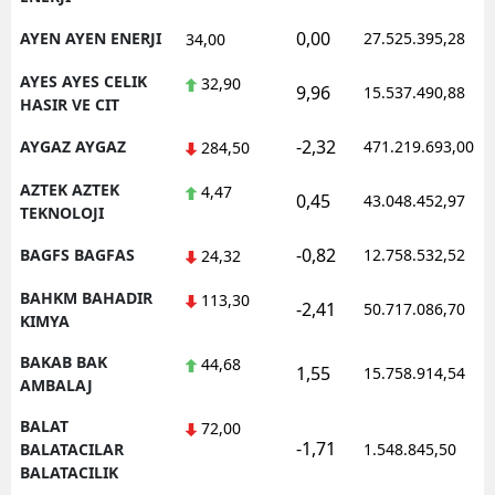
0,00
AYEN AYEN ENERJI
27.525.395,28
34,00
AYES AYES CELIK
32,90
9,96
15.537.490,88
HASIR VE CIT
-2,32
AYGAZ AYGAZ
471.219.693,00
284,50
AZTEK AZTEK
4,47
0,45
43.048.452,97
TEKNOLOJI
-0,82
BAGFS BAGFAS
12.758.532,52
24,32
BAHKM BAHADIR
113,30
-2,41
50.717.086,70
KIMYA
BAKAB BAK
44,68
1,55
15.758.914,54
AMBALAJ
BALAT
72,00
-1,71
BALATACILAR
1.548.845,50
BALATACILIK