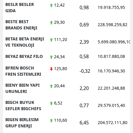
BESLR BESLER
12,42
0,98
19.918.755,95
GIDA
BESTE BEST
29,30
0,69
228.598.259,82
BRANDS ENERJI
BETAE BETA ENERJI
111,20
2,39
5.699.080.996,10
VE TEKNOLOJI
0,58
BEYAZ BEYAZ FILO
10.817.880,08
24,34
BFREN BOSCH
125,80
-0,32
16.170.946,30
FREN SISTEMLERI
BIENY BIEN YAPI
20,44
2,20
22.201.248,88
URUNLERI
BIGCH BUYUK
6,52
0,77
29.579.015,40
SEFLER BIGCHEFS
BIGEN BIRLESIM
110,60
6,45
204.572.111,80
GRUP ENERJI