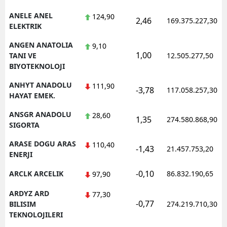
ANELE ANEL
124,90
2,46
169.375.227,30
ELEKTRIK
ANGEN ANATOLIA
9,10
1,00
TANI VE
12.505.277,50
BIYOTEKNOLOJI
ANHYT ANADOLU
111,90
-3,78
117.058.257,30
HAYAT EMEK.
ANSGR ANADOLU
28,60
1,35
274.580.868,90
SIGORTA
ARASE DOGU ARAS
110,40
-1,43
21.457.753,20
ENERJI
-0,10
ARCLK ARCELIK
86.832.190,65
97,90
ARDYZ ARD
77,30
-0,77
BILISIM
274.219.710,30
TEKNOLOJILERI