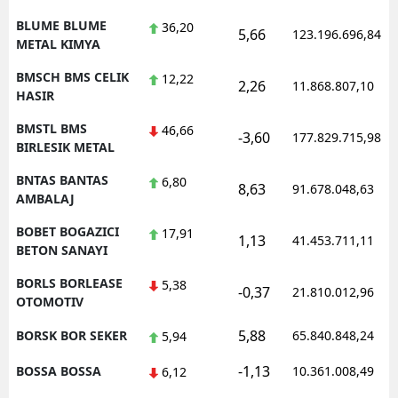
BLUME BLUME
36,20
5,66
123.196.696,84
METAL KIMYA
BMSCH BMS CELIK
12,22
2,26
11.868.807,10
HASIR
BMSTL BMS
46,66
-3,60
177.829.715,98
BIRLESIK METAL
BNTAS BANTAS
6,80
8,63
91.678.048,63
AMBALAJ
BOBET BOGAZICI
17,91
1,13
41.453.711,11
BETON SANAYI
BORLS BORLEASE
5,38
-0,37
21.810.012,96
OTOMOTIV
5,88
BORSK BOR SEKER
65.840.848,24
5,94
-1,13
BOSSA BOSSA
10.361.008,49
6,12