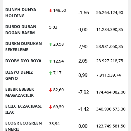
DUNYH DUNYA
148,50
-1,66
56.264.124,90
HOLDING
DURDO DURAN
5,03
0,00
11.284.390,35
DOGAN BASIM
DURKN DURUKAN
20,58
2,90
53.981.050,35
SEKERLEME
2,05
DYOBY DYO BOYA
23.927.218,75
12,94
DZGYO DENIZ
7,17
0,99
7.911.539,74
GMYO
EBEBK EBEBEK
82,60
-7,92
174.464.082,00
MAGAZACILIK
ECILC ECZACIBASI
69,50
-1,42
340.990.573,30
ILAC
ECOGR ECOGREEN
33,94
0,00
123.749.581,50
ENERJI