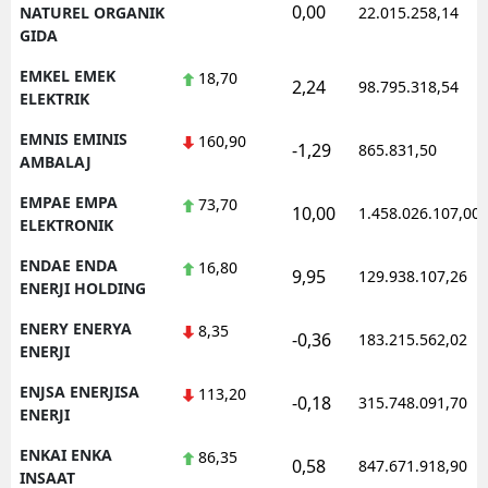
0,00
NATUREL ORGANIK
22.015.258,14
GIDA
EMKEL EMEK
18,70
2,24
98.795.318,54
ELEKTRIK
EMNIS EMINIS
160,90
-1,29
865.831,50
AMBALAJ
EMPAE EMPA
73,70
10,00
1.458.026.107,00
ELEKTRONIK
ENDAE ENDA
16,80
9,95
129.938.107,26
ENERJI HOLDING
ENERY ENERYA
8,35
-0,36
183.215.562,02
ENERJI
ENJSA ENERJISA
113,20
-0,18
315.748.091,70
ENERJI
ENKAI ENKA
86,35
0,58
847.671.918,90
INSAAT