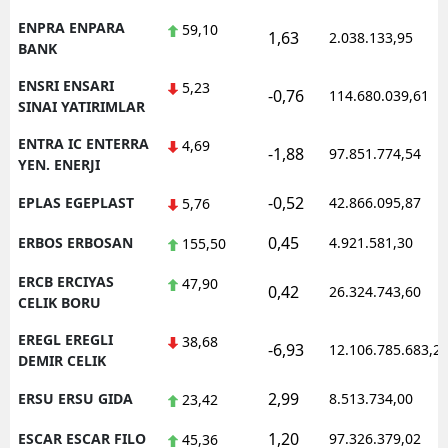
ENPRA ENPARA
59,10
1,63
2.038.133,95
BANK
ENSRI ENSARI
5,23
-0,76
114.680.039,61
SINAI YATIRIMLAR
ENTRA IC ENTERRA
4,69
-1,88
97.851.774,54
YEN. ENERJI
-0,52
EPLAS EGEPLAST
42.866.095,87
5,76
0,45
ERBOS ERBOSAN
4.921.581,30
155,50
ERCB ERCIYAS
47,90
0,42
26.324.743,60
CELIK BORU
EREGL EREGLI
38,68
-6,93
12.106.785.683,2
DEMIR CELIK
2,99
ERSU ERSU GIDA
8.513.734,00
23,42
1,20
ESCAR ESCAR FILO
97.326.379,02
45,36