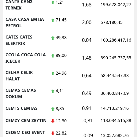
CANTE CAN2
1,21
1,68
199.678.042,27
TERMIK
CASA CASA EMTIA
71,45
2,00
578.180,45
PETROL
CATES CATES
49,38
0,04
100.286.417,16
ELEKTRIK
CCOLA COCA COLA
89,00
1,48
390.245.737,55
ICECEK
CELHA CELIK
24,98
0,64
58.444.547,38
HALAT
CEMAS CEMAS
4,11
0,49
36.400.847,69
DOKUM
0,91
CEMTS CEMTAS
14.713.219,16
8,85
-0,81
CEMZY CEM ZEYTIN
113.034.515,38
12,30
CEOEM CEO EVENT
22,82
-0,09
13.057.682,76