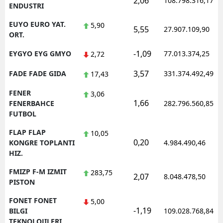
2,06
108.798.316,17
ENDUSTRI
EUYO EURO YAT.
5,90
5,55
27.907.109,90
ORT.
-1,09
EYGYO EYG GMYO
77.013.374,25
2,72
3,57
FADE FADE GIDA
331.374.492,49
17,43
FENER
3,06
1,66
FENERBAHCE
282.796.560,85
FUTBOL
FLAP FLAP
10,05
0,20
KONGRE TOPLANTI
4.984.490,46
HIZ.
FMIZP F-M IZMIT
283,75
2,07
8.048.478,50
PISTON
FONET FONET
5,00
-1,19
BILGI
109.028.768,84
TEKNOLOJILERI