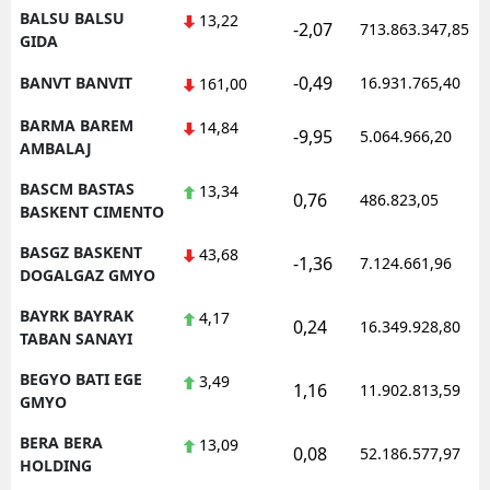
BALSU BALSU
13,22
-2,07
713.863.347,85
GIDA
-0,49
BANVT BANVIT
16.931.765,40
161,00
BARMA BAREM
14,84
-9,95
5.064.966,20
AMBALAJ
BASCM BASTAS
13,34
0,76
486.823,05
BASKENT CIMENTO
BASGZ BASKENT
43,68
-1,36
7.124.661,96
DOGALGAZ GMYO
BAYRK BAYRAK
4,17
0,24
16.349.928,80
TABAN SANAYI
BEGYO BATI EGE
3,49
1,16
11.902.813,59
GMYO
BERA BERA
13,09
0,08
52.186.577,97
HOLDING