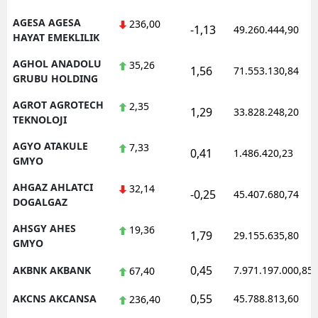
AGESA AGESA
236,00
-1,13
49.260.444,90
HAYAT EMEKLILIK
AGHOL ANADOLU
35,26
1,56
71.553.130,84
GRUBU HOLDING
AGROT AGROTECH
2,35
1,29
33.828.248,20
TEKNOLOJI
AGYO ATAKULE
7,33
0,41
1.486.420,23
GMYO
AHGAZ AHLATCI
32,14
-0,25
45.407.680,74
DOGALGAZ
AHSGY AHES
19,36
1,79
29.155.635,80
GMYO
0,45
AKBNK AKBANK
7.971.197.000,85
67,40
0,55
AKCNS AKCANSA
45.788.813,60
236,40