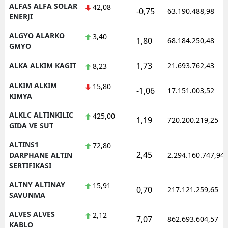
ALFAS ALFA SOLAR
42,08
-0,75
63.190.488,98
ENERJI
ALGYO ALARKO
3,40
1,80
68.184.250,48
GMYO
1,73
ALKA ALKIM KAGIT
21.693.762,43
8,23
ALKIM ALKIM
15,80
-1,06
17.151.003,52
KIMYA
ALKLC ALTINKILIC
425,00
1,19
720.200.219,25
GIDA VE SUT
ALTINS1
72,80
2,45
DARPHANE ALTIN
2.294.160.747,94
SERTIFIKASI
ALTNY ALTINAY
15,91
0,70
217.121.259,65
SAVUNMA
ALVES ALVES
2,12
7,07
862.693.604,57
KABLO