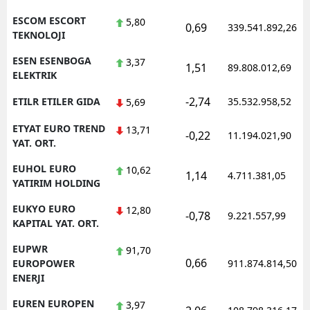
ESCOM ESCORT
5,80
0,69
339.541.892,26
TEKNOLOJI
ESEN ESENBOGA
3,37
1,51
89.808.012,69
ELEKTRIK
-2,74
ETILR ETILER GIDA
35.532.958,52
5,69
ETYAT EURO TREND
13,71
-0,22
11.194.021,90
YAT. ORT.
EUHOL EURO
10,62
1,14
4.711.381,05
YATIRIM HOLDING
EUKYO EURO
12,80
-0,78
9.221.557,99
KAPITAL YAT. ORT.
EUPWR
91,70
0,66
EUROPOWER
911.874.814,50
ENERJI
EUREN EUROPEN
3,97