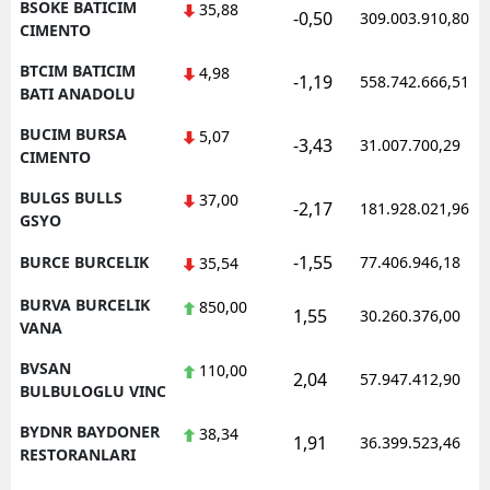
BSOKE BATICIM
35,88
-0,50
309.003.910,80
CIMENTO
BTCIM BATICIM
4,98
-1,19
558.742.666,51
BATI ANADOLU
BUCIM BURSA
5,07
-3,43
31.007.700,29
CIMENTO
BULGS BULLS
37,00
-2,17
181.928.021,96
GSYO
-1,55
BURCE BURCELIK
77.406.946,18
35,54
BURVA BURCELIK
850,00
1,55
30.260.376,00
VANA
BVSAN
110,00
2,04
57.947.412,90
BULBULOGLU VINC
BYDNR BAYDONER
38,34
1,91
36.399.523,46
RESTORANLARI