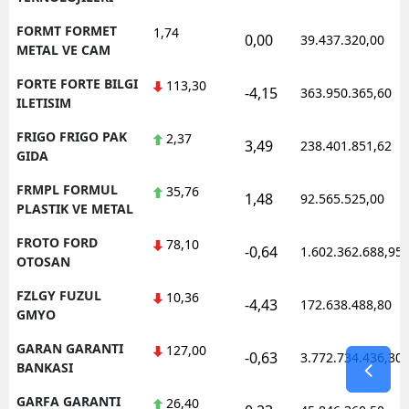
FORMT FORMET
1,74
0,00
39.437.320,00
METAL VE CAM
FORTE FORTE BILGI
113,30
-4,15
363.950.365,60
ILETISIM
FRIGO FRIGO PAK
2,37
3,49
238.401.851,62
GIDA
FRMPL FORMUL
35,76
1,48
92.565.525,00
PLASTIK VE METAL
FROTO FORD
78,10
-0,64
1.602.362.688,95
OTOSAN
FZLGY FUZUL
10,36
-4,43
172.638.488,80
GMYO
GARAN GARANTI
127,00
-0,63
3.772.734.436,30
BANKASI
GARFA GARANTI
26,40