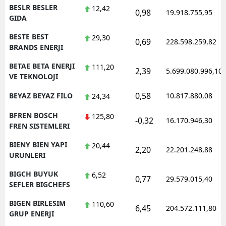
BESLR BESLER
12,42
0,98
19.918.755,95
GIDA
BESTE BEST
29,30
0,69
228.598.259,82
BRANDS ENERJI
BETAE BETA ENERJI
111,20
2,39
5.699.080.996,10
VE TEKNOLOJI
0,58
BEYAZ BEYAZ FILO
10.817.880,08
24,34
BFREN BOSCH
125,80
-0,32
16.170.946,30
FREN SISTEMLERI
BIENY BIEN YAPI
20,44
2,20
22.201.248,88
URUNLERI
BIGCH BUYUK
6,52
0,77
29.579.015,40
SEFLER BIGCHEFS
BIGEN BIRLESIM
110,60
6,45
204.572.111,80
GRUP ENERJI