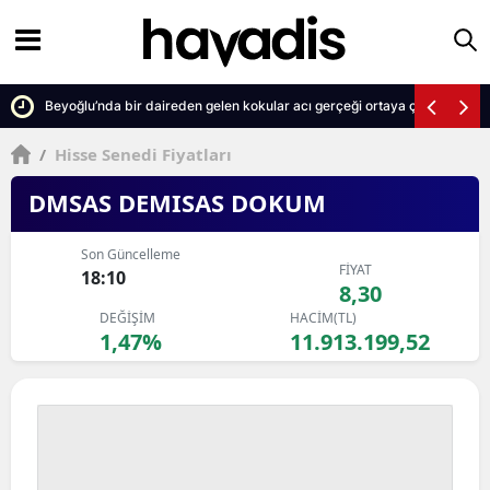
Beyoğlu’nda bir daireden gelen kokular acı gerçeği ortaya çıkardı
/
Hisse Senedi Fiyatları
DMSAS DEMISAS DOKUM
Son Güncelleme
FİYAT
18:10
8,30
DEĞİŞİM
HACİM(TL)
1,47%
11.913.199,52