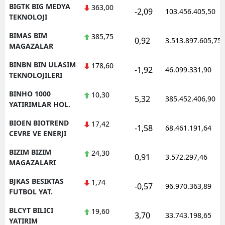
BIGTK BIG MEDYA
363,00
-2,09
103.456.405,50
TEKNOLOJI
BIMAS BIM
385,75
0,92
3.513.897.605,75
MAGAZALAR
BINBN BIN ULASIM
178,60
-1,92
46.099.331,90
TEKNOLOJILERI
BINHO 1000
10,30
5,32
385.452.406,90
YATIRIMLAR HOL.
BIOEN BIOTREND
17,42
-1,58
68.461.191,64
CEVRE VE ENERJI
BIZIM BIZIM
24,30
0,91
3.572.297,46
MAGAZALARI
BJKAS BESIKTAS
1,74
-0,57
96.970.363,89
FUTBOL YAT.
BLCYT BILICI
19,60
3,70
33.743.198,65
YATIRIM