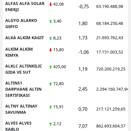
ALFAS ALFA SOLAR
42,08
-0,75
63.190.488,98
ENERJI
ALGYO ALARKO
3,40
1,80
68.184.250,48
GMYO
1,73
ALKA ALKIM KAGIT
21.693.762,43
8,23
ALKIM ALKIM
15,80
-1,06
17.151.003,52
KIMYA
ALKLC ALTINKILIC
425,00
1,19
720.200.219,25
GIDA VE SUT
ALTINS1
72,80
2,45
DARPHANE ALTIN
2.294.160.747,94
SERTIFIKASI
ALTNY ALTINAY
15,91
0,70
217.121.259,65
SAVUNMA
ALVES ALVES
2,12
7,07
862.693.604,57
KABLO