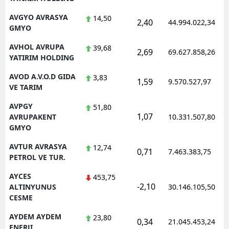
AVGYO AVRASYA
14,50
2,40
44.994.022,34
GMYO
AVHOL AVRUPA
39,68
2,69
69.627.858,26
YATIRIM HOLDING
AVOD A.V.O.D GIDA
3,83
1,59
9.570.527,97
VE TARIM
AVPGY
51,80
1,07
AVRUPAKENT
10.331.507,80
GMYO
AVTUR AVRASYA
12,74
0,71
7.463.383,75
PETROL VE TUR.
AYCES
453,75
-2,10
ALTINYUNUS
30.146.105,50
CESME
AYDEM AYDEM
23,80
0,34
21.045.453,24
ENERJI