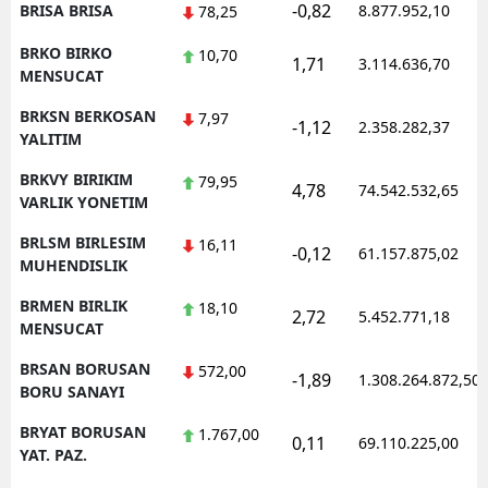
-0,82
BRISA BRISA
8.877.952,10
78,25
BRKO BIRKO
10,70
1,71
3.114.636,70
MENSUCAT
BRKSN BERKOSAN
7,97
-1,12
2.358.282,37
YALITIM
BRKVY BIRIKIM
79,95
4,78
74.542.532,65
VARLIK YONETIM
BRLSM BIRLESIM
16,11
-0,12
61.157.875,02
MUHENDISLIK
BRMEN BIRLIK
18,10
2,72
5.452.771,18
MENSUCAT
BRSAN BORUSAN
572,00
-1,89
1.308.264.872,50
BORU SANAYI
BRYAT BORUSAN
1.767,00
0,11
69.110.225,00
YAT. PAZ.