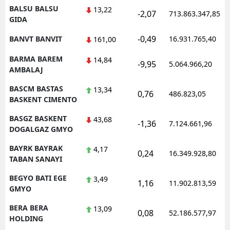
BALSU BALSU
13,22
-2,07
713.863.347,85
GIDA
-0,49
BANVT BANVIT
16.931.765,40
161,00
BARMA BAREM
14,84
-9,95
5.064.966,20
AMBALAJ
BASCM BASTAS
13,34
0,76
486.823,05
BASKENT CIMENTO
BASGZ BASKENT
43,68
-1,36
7.124.661,96
DOGALGAZ GMYO
BAYRK BAYRAK
4,17
0,24
16.349.928,80
TABAN SANAYI
BEGYO BATI EGE
3,49
1,16
11.902.813,59
GMYO
BERA BERA
13,09
0,08
52.186.577,97
HOLDING