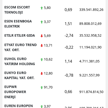
ESCOM ESCORT
5,80
0,69
339.541.892,26
TEKNOLOJI
ESEN ESENBOGA
3,37
1,51
89.808.012,69
ELEKTRIK
-2,74
ETILR ETILER GIDA
35.532.958,52
5,69
ETYAT EURO TREND
13,71
-0,22
11.194.021,90
YAT. ORT.
EUHOL EURO
10,62
1,14
4.711.381,05
YATIRIM HOLDING
EUKYO EURO
12,80
-0,78
9.221.557,99
KAPITAL YAT. ORT.
EUPWR
91,70
0,66
EUROPOWER
911.874.814,50
ENERJI
EUREN EUROPEN
3,97