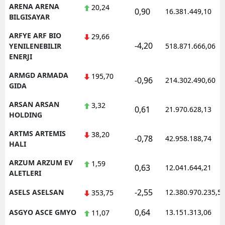
ARENA ARENA
20,24
0,90
16.381.449,10
BILGISAYAR
ARFYE ARF BIO
29,66
-4,20
YENILENEBILIR
518.871.666,06
ENERJI
ARMGD ARMADA
195,70
-0,96
214.302.490,60
GIDA
ARSAN ARSAN
3,32
0,61
21.970.628,13
HOLDING
ARTMS ARTEMIS
38,20
-0,78
42.958.188,74
HALI
ARZUM ARZUM EV
1,59
0,63
12.041.644,21
ALETLERI
-2,55
ASELS ASELSAN
12.380.970.235,5
353,75
0,64
ASGYO ASCE GMYO
13.151.313,06
11,07