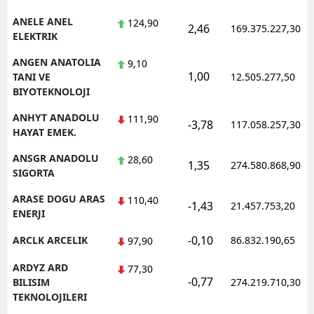
ANELE ANEL
124,90
2,46
169.375.227,30
ELEKTRIK
ANGEN ANATOLIA
9,10
1,00
TANI VE
12.505.277,50
BIYOTEKNOLOJI
ANHYT ANADOLU
111,90
-3,78
117.058.257,30
HAYAT EMEK.
ANSGR ANADOLU
28,60
1,35
274.580.868,90
SIGORTA
ARASE DOGU ARAS
110,40
-1,43
21.457.753,20
ENERJI
-0,10
ARCLK ARCELIK
86.832.190,65
97,90
ARDYZ ARD
77,30
-0,77
BILISIM
274.219.710,30
TEKNOLOJILERI