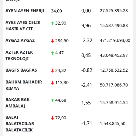
0,00
AYEN AYEN ENERJI
27.525.395,28
34,00
AYES AYES CELIK
32,90
9,96
15.537.490,88
HASIR VE CIT
-2,32
AYGAZ AYGAZ
471.219.693,00
284,50
AZTEK AZTEK
4,47
0,45
43.048.452,97
TEKNOLOJI
-0,82
BAGFS BAGFAS
12.758.532,52
24,32
BAHKM BAHADIR
113,30
-2,41
50.717.086,70
KIMYA
BAKAB BAK
44,68
1,55
15.758.914,54
AMBALAJ
BALAT
72,00
-1,71
BALATACILAR
1.548.845,50
BALATACILIK