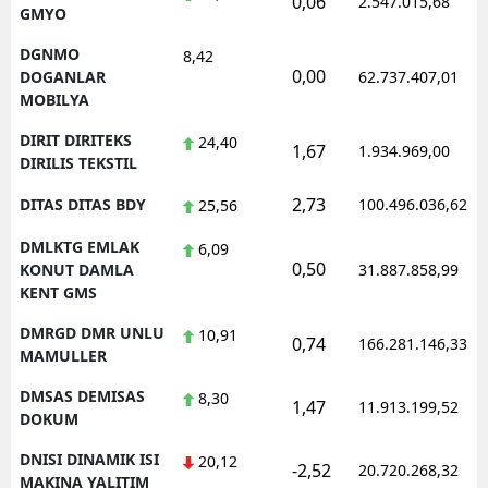
0,06
2.547.015,68
GMYO
DGNMO
8,42
0,00
DOGANLAR
62.737.407,01
MOBILYA
DIRIT DIRITEKS
24,40
1,67
1.934.969,00
DIRILIS TEKSTIL
2,73
DITAS DITAS BDY
100.496.036,62
25,56
DMLKTG EMLAK
6,09
0,50
KONUT DAMLA
31.887.858,99
KENT GMS
DMRGD DMR UNLU
10,91
0,74
166.281.146,33
MAMULLER
DMSAS DEMISAS
8,30
1,47
11.913.199,52
DOKUM
DNISI DINAMIK ISI
20,12
-2,52
20.720.268,32
MAKINA YALITIM