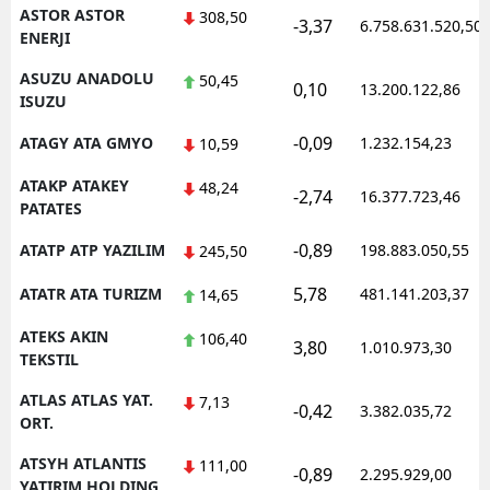
ASTOR ASTOR
308,50
-3,37
6.758.631.520,50
ENERJI
ASUZU ANADOLU
50,45
0,10
13.200.122,86
ISUZU
-0,09
ATAGY ATA GMYO
1.232.154,23
10,59
ATAKP ATAKEY
48,24
-2,74
16.377.723,46
PATATES
-0,89
ATATP ATP YAZILIM
198.883.050,55
245,50
5,78
ATATR ATA TURIZM
481.141.203,37
14,65
ATEKS AKIN
106,40
3,80
1.010.973,30
TEKSTIL
ATLAS ATLAS YAT.
7,13
-0,42
3.382.035,72
ORT.
ATSYH ATLANTIS
111,00
-0,89
2.295.929,00
YATIRIM HOLDING