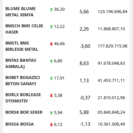
BLUME BLUME
36,20
5,66
123.196.696,84
METAL KIMYA
BMSCH BMS CELIK
12,22
2,26
11.868.807,10
HASIR
BMSTL BMS
46,66
-3,60
177.829.715,98
BIRLESIK METAL
BNTAS BANTAS
6,80
8,63
91.678.048,63
AMBALAJ
BOBET BOGAZICI
17,91
1,13
41.453.711,11
BETON SANAYI
BORLS BORLEASE
5,38
-0,37
21.810.012,96
OTOMOTIV
5,88
BORSK BOR SEKER
65.840.848,24
5,94
-1,13
BOSSA BOSSA
10.361.008,49
6,12