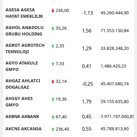
AGESA AGESA
236,00
-1,13
49.260.444,90
HAYAT EMEKLILIK
AGHOL ANADOLU
35,26
1,56
71.553.130,84
GRUBU HOLDING
AGROT AGROTECH
2,35
1,29
33.828.248,20
TEKNOLOJI
AGYO ATAKULE
7,33
0,41
1.486.420,23
GMYO
AHGAZ AHLATCI
32,14
-0,25
45.407.680,74
DOGALGAZ
AHSGY AHES
19,36
1,79
29.155.635,80
GMYO
0,45
AKBNK AKBANK
7.971.197.000,85
67,40
0,55
AKCNS AKCANSA
45.788.813,60
236,40