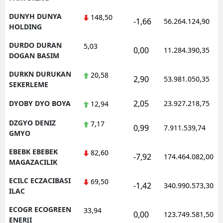
DUNYH DUNYA
148,50
-1,66
56.264.124,90
HOLDING
DURDO DURAN
5,03
0,00
11.284.390,35
DOGAN BASIM
DURKN DURUKAN
20,58
2,90
53.981.050,35
SEKERLEME
2,05
DYOBY DYO BOYA
23.927.218,75
12,94
DZGYO DENIZ
7,17
0,99
7.911.539,74
GMYO
EBEBK EBEBEK
82,60
-7,92
174.464.082,00
MAGAZACILIK
ECILC ECZACIBASI
69,50
-1,42
340.990.573,30
ILAC
ECOGR ECOGREEN
33,94
0,00
123.749.581,50
ENERJI