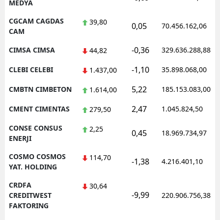
MEDYA
CGCAM CAGDAS
39,80
0,05
70.456.162,06
CAM
-0,36
CIMSA CIMSA
329.636.288,88
44,82
-1,10
CLEBI CELEBI
35.898.068,00
1.437,00
5,22
CMBTN CIMBETON
185.153.083,00
1.614,00
2,47
CMENT CIMENTAS
1.045.824,50
279,50
CONSE CONSUS
2,25
0,45
18.969.734,97
ENERJI
COSMO COSMOS
114,70
-1,38
4.216.401,10
YAT. HOLDING
CRDFA
30,64
-9,99
CREDITWEST
220.906.756,38
FAKTORING