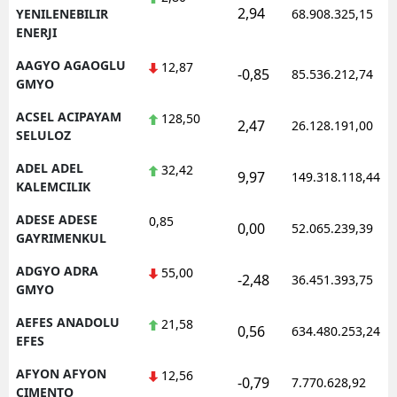
2,94
YENILENEBILIR
68.908.325,15
ENERJI
AAGYO AGAOGLU
12,87
-0,85
85.536.212,74
GMYO
ACSEL ACIPAYAM
128,50
2,47
26.128.191,00
SELULOZ
ADEL ADEL
32,42
9,97
149.318.118,44
KALEMCILIK
ADESE ADESE
0,85
0,00
52.065.239,39
GAYRIMENKUL
ADGYO ADRA
55,00
-2,48
36.451.393,75
GMYO
AEFES ANADOLU
21,58
0,56
634.480.253,24
EFES
AFYON AFYON
12,56
-0,79
7.770.628,92
CIMENTO