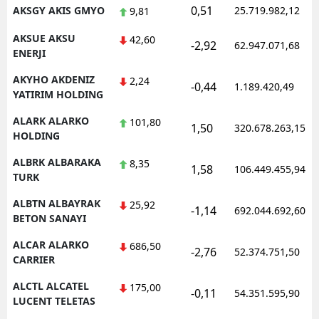
0,51
AKSGY AKIS GMYO
25.719.982,12
9,81
AKSUE AKSU
42,60
-2,92
62.947.071,68
ENERJI
AKYHO AKDENIZ
2,24
-0,44
1.189.420,49
YATIRIM HOLDING
ALARK ALARKO
101,80
1,50
320.678.263,15
HOLDING
ALBRK ALBARAKA
8,35
1,58
106.449.455,94
TURK
ALBTN ALBAYRAK
25,92
-1,14
692.044.692,60
BETON SANAYI
ALCAR ALARKO
686,50
-2,76
52.374.751,50
CARRIER
ALCTL ALCATEL
175,00
-0,11
54.351.595,90
LUCENT TELETAS