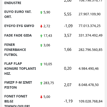
2,06
108.798.316,17
ENDUSTRI
EUYO EURO YAT.
5,90
5,55
27.907.109,90
ORT.
-1,09
EYGYO EYG GMYO
77.013.374,25
2,72
3,57
FADE FADE GIDA
331.374.492,49
17,43
FENER
3,06
1,66
FENERBAHCE
282.796.560,85
FUTBOL
FLAP FLAP
10,05
0,20
KONGRE TOPLANTI
4.984.490,46
HIZ.
FMIZP F-M IZMIT
283,75
2,07
8.048.478,50
PISTON
FONET FONET
5,00
-1,19
BILGI
109.028.768,84
TEKNOLOJILERI