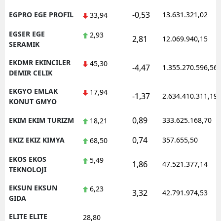
-0,53
EGPRO EGE PROFIL
13.631.321,02
33,94
EGSER EGE
2,93
2,81
12.069.940,15
SERAMIK
EKDMR EKINCILER
45,30
-4,47
1.355.270.596,56
DEMIR CELIK
EKGYO EMLAK
17,94
-1,37
2.634.410.311,19
KONUT GMYO
0,89
EKIM EKIM TURIZM
333.625.168,70
18,21
0,74
EKIZ EKIZ KIMYA
357.655,50
68,50
EKOS EKOS
5,49
1,86
47.521.377,14
TEKNOLOJI
EKSUN EKSUN
6,23
3,32
42.791.974,53
GIDA
ELITE ELITE
28,80