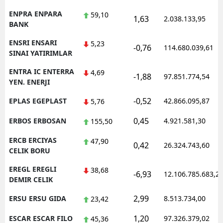
ENPRA ENPARA
59,10
1,63
2.038.133,95
BANK
ENSRI ENSARI
5,23
-0,76
114.680.039,61
SINAI YATIRIMLAR
ENTRA IC ENTERRA
4,69
-1,88
97.851.774,54
YEN. ENERJI
-0,52
EPLAS EGEPLAST
42.866.095,87
5,76
0,45
ERBOS ERBOSAN
4.921.581,30
155,50
ERCB ERCIYAS
47,90
0,42
26.324.743,60
CELIK BORU
EREGL EREGLI
38,68
-6,93
12.106.785.683,2
DEMIR CELIK
2,99
ERSU ERSU GIDA
8.513.734,00
23,42
1,20
ESCAR ESCAR FILO
97.326.379,02
45,36