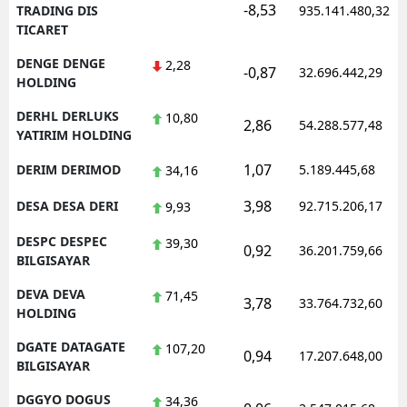
-8,53
TRADING DIS
935.141.480,32
TICARET
DENGE DENGE
2,28
-0,87
32.696.442,29
HOLDING
DERHL DERLUKS
10,80
2,86
54.288.577,48
YATIRIM HOLDING
1,07
DERIM DERIMOD
5.189.445,68
34,16
3,98
DESA DESA DERI
92.715.206,17
9,93
DESPC DESPEC
39,30
0,92
36.201.759,66
BILGISAYAR
DEVA DEVA
71,45
3,78
33.764.732,60
HOLDING
DGATE DATAGATE
107,20
0,94
17.207.648,00
BILGISAYAR
DGGYO DOGUS
34,36