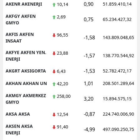
0,90
AKENR AKENERJI
51.859.410,14
10,14
AKFGY AKFEN
2,69
0,75
65.234.427,32
GMYO
AKFIS AKFEN
96,55
-1,58
143.809.048,65
INSAAT
AKFYE AKFEN YEN.
23,88
-1,57
138.770.544,92
ENERJI
-1,53
AKGRT AKSIGORTA
52.782.472,17
6,43
1,01
AKHAN AKHAN UN
208.501.289,64
42,20
AKMGY AKMERKEZ
258,00
3,20
15.894.575,15
GMYO
-0,87
AKSA AKSA
224.740.006,90
12,54
AKSEN AKSA
91,40
-4,99
497.090.250,75
ENERJI