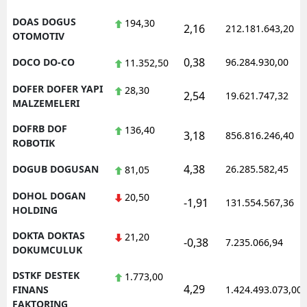
DOAS DOGUS
194,30
2,16
212.181.643,20
OTOMOTIV
0,38
DOCO DO-CO
96.284.930,00
11.352,50
DOFER DOFER YAPI
28,30
2,54
19.621.747,32
MALZEMELERI
DOFRB DOF
136,40
3,18
856.816.246,40
ROBOTIK
4,38
DOGUB DOGUSAN
26.285.582,45
81,05
DOHOL DOGAN
20,50
-1,91
131.554.567,36
HOLDING
DOKTA DOKTAS
21,20
-0,38
7.235.066,94
DOKUMCULUK
DSTKF DESTEK
1.773,00
4,29
FINANS
1.424.493.073,00
FAKTORING