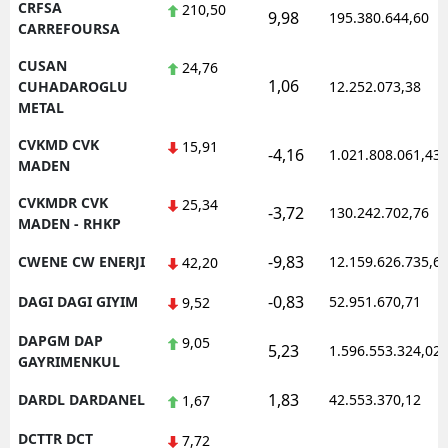
CRFSA
210,50
9,98
195.380.644,60
CARREFOURSA
CUSAN
24,76
1,06
CUHADAROGLU
12.252.073,38
METAL
CVKMD CVK
15,91
-4,16
1.021.808.061,43
MADEN
CVKMDR CVK
25,34
-3,72
130.242.702,76
MADEN - RHKP
-9,83
CWENE CW ENERJI
12.159.626.735,6
42,20
-0,83
DAGI DAGI GIYIM
52.951.670,71
9,52
DAPGM DAP
9,05
5,23
1.596.553.324,02
GAYRIMENKUL
1,83
DARDL DARDANEL
42.553.370,12
1,67
DCTTR DCT
7,72