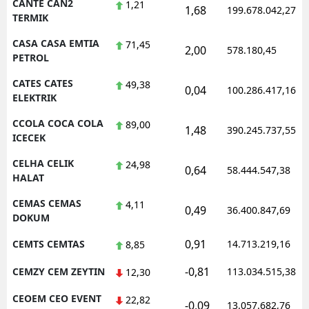
CANTE CAN2
1,21
1,68
199.678.042,27
TERMIK
CASA CASA EMTIA
71,45
2,00
578.180,45
PETROL
CATES CATES
49,38
0,04
100.286.417,16
ELEKTRIK
CCOLA COCA COLA
89,00
1,48
390.245.737,55
ICECEK
CELHA CELIK
24,98
0,64
58.444.547,38
HALAT
CEMAS CEMAS
4,11
0,49
36.400.847,69
DOKUM
0,91
CEMTS CEMTAS
14.713.219,16
8,85
-0,81
CEMZY CEM ZEYTIN
113.034.515,38
12,30
CEOEM CEO EVENT
22,82
-0,09
13.057.682,76