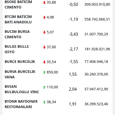
BSOKE BATICIM
35,88
-0,50
309.003.910,80
CIMENTO
BTCIM BATICIM
4,98
-1,19
558.742.666,51
BATI ANADOLU
BUCIM BURSA
5,07
-3,43
31.007.700,29
CIMENTO
BULGS BULLS
37,00
-2,17
181.928.021,96
GSYO
-1,55
BURCE BURCELIK
77.406.946,18
35,54
BURVA BURCELIK
850,00
1,55
30.260.376,00
VANA
BVSAN
110,00
2,04
57.947.412,90
BULBULOGLU VINC
BYDNR BAYDONER
38,34
1,91
36.399.523,46
RESTORANLARI