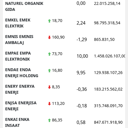
0,00
NATUREL ORGANIK
22.015.258,14
GIDA
EMKEL EMEK
18,70
2,24
98.795.318,54
ELEKTRIK
EMNIS EMINIS
160,90
-1,29
865.831,50
AMBALAJ
EMPAE EMPA
73,70
10,00
1.458.026.107,00
ELEKTRONIK
ENDAE ENDA
16,80
9,95
129.938.107,26
ENERJI HOLDING
ENERY ENERYA
8,35
-0,36
183.215.562,02
ENERJI
ENJSA ENERJISA
113,20
-0,18
315.748.091,70
ENERJI
ENKAI ENKA
86,35
0,58
847.671.918,90
INSAAT