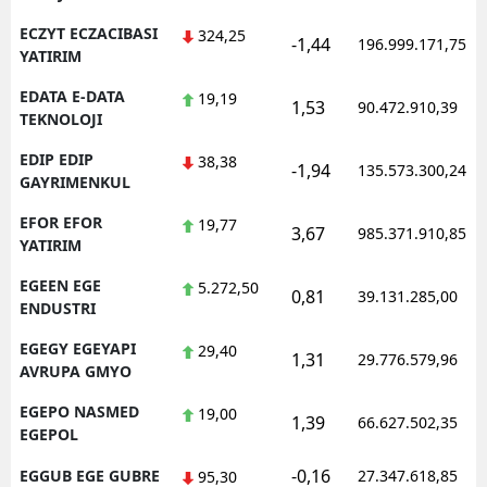
ECZYT ECZACIBASI
324,25
-1,44
196.999.171,75
YATIRIM
EDATA E-DATA
19,19
1,53
90.472.910,39
TEKNOLOJI
EDIP EDIP
38,38
-1,94
135.573.300,24
GAYRIMENKUL
EFOR EFOR
19,77
3,67
985.371.910,85
YATIRIM
EGEEN EGE
5.272,50
0,81
39.131.285,00
ENDUSTRI
EGEGY EGEYAPI
29,40
1,31
29.776.579,96
AVRUPA GMYO
EGEPO NASMED
19,00
1,39
66.627.502,35
EGEPOL
-0,16
EGGUB EGE GUBRE
27.347.618,85
95,30