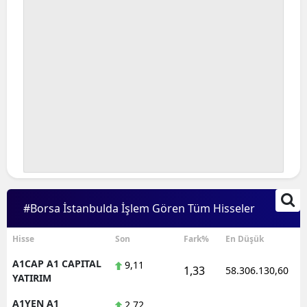
#Borsa İstanbulda İşlem Gören Tüm Hisseler
Hisse
Son
Fark%
En Düşük
A1CAP A1 CAPITAL
9,11
1,33
58.306.130,60
YATIRIM
A1YEN A1
2,72