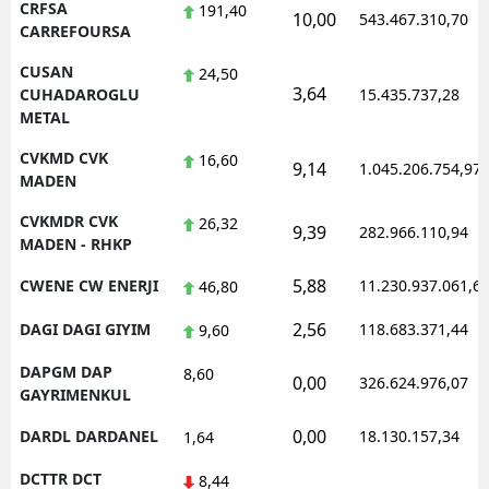
CRFSA
191,40
10,00
543.467.310,70
CARREFOURSA
CUSAN
24,50
3,64
CUHADAROGLU
15.435.737,28
METAL
CVKMD CVK
16,60
9,14
1.045.206.754,97
MADEN
CVKMDR CVK
26,32
9,39
282.966.110,94
MADEN - RHKP
5,88
CWENE CW ENERJI
11.230.937.061,6
46,80
2,56
DAGI DAGI GIYIM
118.683.371,44
9,60
DAPGM DAP
8,60
0,00
326.624.976,07
GAYRIMENKUL
0,00
DARDL DARDANEL
18.130.157,34
1,64
DCTTR DCT
8,44