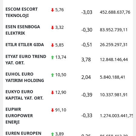
ESCOM ESCORT
5,76
-3,03
452.688.637,76
TEKNOLOJI
ESEN ESENBOGA
3,32
-0,30
83.952.739,11
ELEKTRIK
-0,51
ETILR ETILER GIDA
26.259.297,31
5,85
ETYAT EURO TREND
13,74
3,78
12.848.146,44
YAT. ORT.
EUHOL EURO
10,50
2,04
5.840.188,41
YATIRIM HOLDING
EUKYO EURO
12,90
-0,39
10.337.981,91
KAPITAL YAT. ORT.
EUPWR
91,10
-0,33
EUROPOWER
1.274.003.441,75
ENERJI
EUREN EUROPEN
3,89