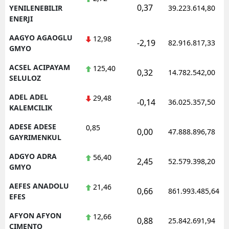
0,37
YENILENEBILIR
39.223.614,80
ENERJI
AAGYO AGAOGLU
12,98
-2,19
82.916.817,33
GMYO
ACSEL ACIPAYAM
125,40
0,32
14.782.542,00
SELULOZ
ADEL ADEL
29,48
-0,14
36.025.357,50
KALEMCILIK
ADESE ADESE
0,85
0,00
47.888.896,78
GAYRIMENKUL
ADGYO ADRA
56,40
2,45
52.579.398,20
GMYO
AEFES ANADOLU
21,46
0,66
861.993.485,64
EFES
AFYON AFYON
12,66
0,88
25.842.691,94
CIMENTO