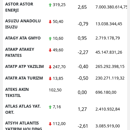
ASTOR ASTOR
319,25
2,65
7.000.380.614,75
ENERJI
ASUZU ANADOLU
50,40
-0,79
13.038.344,45
ISUZU
0,95
ATAGY ATA GMYO
2.719.178,79
10,60
ATAKP ATAKEY
49,60
-2,27
45.147.831,26
PATATES
-0,40
ATATP ATP YAZILIM
265.292.398,15
247,70
-0,50
ATATR ATA TURIZM
230.271.119,32
13,85
ATEKS AKIN
102,50
0,00
696.180,00
TEKSTIL
ATLAS ATLAS YAT.
7,16
1,27
2.410.932,84
ORT.
ATSYH ATLANTIS
112,00
-2,61
3.085.919,00
YATIRIM HOLDING