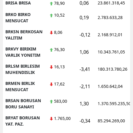
0,06
BRISA BRISA
23.861.318,45
78,90
BRKO BIRKO
10,52
0,19
2.783.633,28
MENSUCAT
BRKSN BERKOSAN
8,06
-0,12
2.168.912,01
YALITIM
BRKVY BIRIKIM
76,30
1,06
10.343.761,05
VARLIK YONETIM
BRLSM BIRLESIM
16,13
-3,41
180.313.780,26
MUHENDISLIK
BRMEN BIRLIK
17,62
-2,11
1.650.642,04
MENSUCAT
BRSAN BORUSAN
583,00
1,30
1.370.595.235,50
BORU SANAYI
BRYAT BORUSAN
1.765,00
-0,34
85.294.269,00
YAT. PAZ.