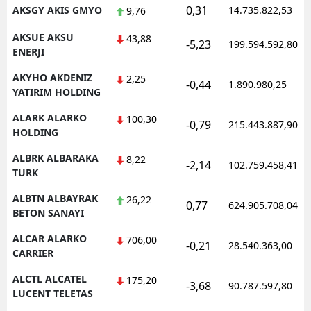
0,31
AKSGY AKIS GMYO
14.735.822,53
9,76
AKSUE AKSU
43,88
-5,23
199.594.592,80
ENERJI
AKYHO AKDENIZ
2,25
-0,44
1.890.980,25
YATIRIM HOLDING
ALARK ALARKO
100,30
-0,79
215.443.887,90
HOLDING
ALBRK ALBARAKA
8,22
-2,14
102.759.458,41
TURK
ALBTN ALBAYRAK
26,22
0,77
624.905.708,04
BETON SANAYI
ALCAR ALARKO
706,00
-0,21
28.540.363,00
CARRIER
ALCTL ALCATEL
175,20
-3,68
90.787.597,80
LUCENT TELETAS