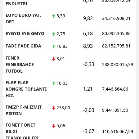
0,26
86.658.412,29
ENDUSTRI
EUYO EURO YAT.
5,59
9,82
24.216.908,21
ORT.
6,18
EYGYO EYG GMYO
80.092.305,86
2,75
8,93
FADE FADE GIDA
82.152.795,81
16,83
FENER
3,01
-0,33
FENERBAHCE
238.030.015,39
FUTBOL
FLAP FLAP
10,03
1,21
KONGRE TOPLANTI
7.446.564,86
HIZ.
FMIZP F-M IZMIT
278,00
-2,03
9.441.891,50
PISTON
FONET FONET
5,06
-3,07
BILGI
110.516.067,59
TEKNOLOJILERI