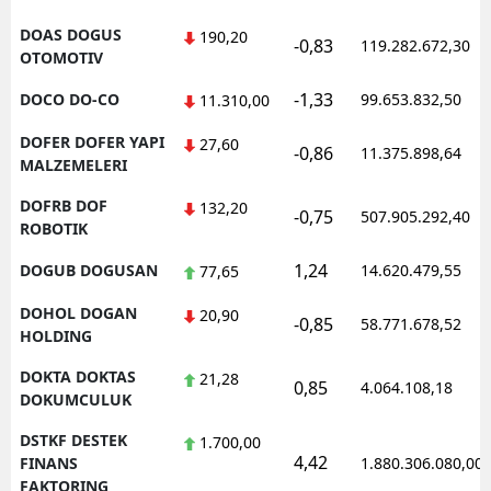
DOAS DOGUS
190,20
-0,83
119.282.672,30
OTOMOTIV
-1,33
DOCO DO-CO
99.653.832,50
11.310,00
DOFER DOFER YAPI
27,60
-0,86
11.375.898,64
MALZEMELERI
DOFRB DOF
132,20
-0,75
507.905.292,40
ROBOTIK
1,24
DOGUB DOGUSAN
14.620.479,55
77,65
DOHOL DOGAN
20,90
-0,85
58.771.678,52
HOLDING
DOKTA DOKTAS
21,28
0,85
4.064.108,18
DOKUMCULUK
DSTKF DESTEK
1.700,00
4,42
FINANS
1.880.306.080,00
FAKTORING