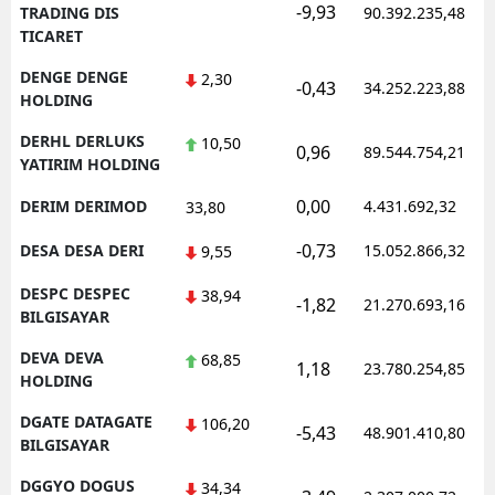
-9,93
TRADING DIS
90.392.235,48
TICARET
DENGE DENGE
2,30
-0,43
34.252.223,88
HOLDING
DERHL DERLUKS
10,50
0,96
89.544.754,21
YATIRIM HOLDING
0,00
DERIM DERIMOD
4.431.692,32
33,80
-0,73
DESA DESA DERI
15.052.866,32
9,55
DESPC DESPEC
38,94
-1,82
21.270.693,16
BILGISAYAR
DEVA DEVA
68,85
1,18
23.780.254,85
HOLDING
DGATE DATAGATE
106,20
-5,43
48.901.410,80
BILGISAYAR
DGGYO DOGUS
34,34