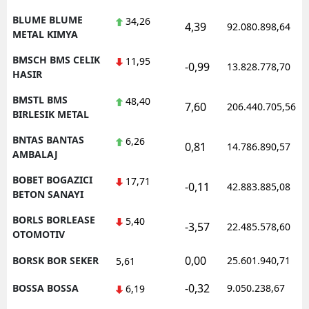
BLUME BLUME
34,26
4,39
92.080.898,64
METAL KIMYA
BMSCH BMS CELIK
11,95
-0,99
13.828.778,70
HASIR
BMSTL BMS
48,40
7,60
206.440.705,56
BIRLESIK METAL
BNTAS BANTAS
6,26
0,81
14.786.890,57
AMBALAJ
BOBET BOGAZICI
17,71
-0,11
42.883.885,08
BETON SANAYI
BORLS BORLEASE
5,40
-3,57
22.485.578,60
OTOMOTIV
0,00
BORSK BOR SEKER
25.601.940,71
5,61
-0,32
BOSSA BOSSA
9.050.238,67
6,19