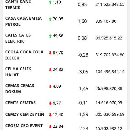
CANTE CAN2
1,19
0,85
211.522.348,65
TERMIK
CASA CASA EMTIA
70,05
1,60
839.107,80
PETROL
CATES CATES
49,36
0,08
96.925.615,22
ELEKTRIK
CCOLA COCA COLA
87,70
-0,28
319.702.334,80
ICECEK
CELHA CELIK
24,82
-3,05
104.496.344,14
HALAT
CEMAS CEMAS
4,09
-1,45
26.998.320,38
DOKUM
-0,11
CEMTS CEMTAS
14.616.070,95
8,77
-1,59
CEMZY CEM ZEYTIN
305.330.699,69
12,40
CEOEM CEO EVENT
22,84
-2,23
15.902.932,12