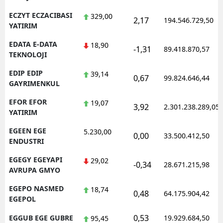
ECZYT ECZACIBASI
329,00
2,17
194.546.729,50
YATIRIM
EDATA E-DATA
18,90
-1,31
89.418.870,57
TEKNOLOJI
EDIP EDIP
39,14
0,67
99.824.646,44
GAYRIMENKUL
EFOR EFOR
19,07
3,92
2.301.238.289,05
YATIRIM
EGEEN EGE
5.230,00
0,00
33.500.412,50
ENDUSTRI
EGEGY EGEYAPI
29,02
-0,34
28.671.215,98
AVRUPA GMYO
EGEPO NASMED
18,74
0,48
64.175.904,42
EGEPOL
0,53
EGGUB EGE GUBRE
19.929.684,50
95,45