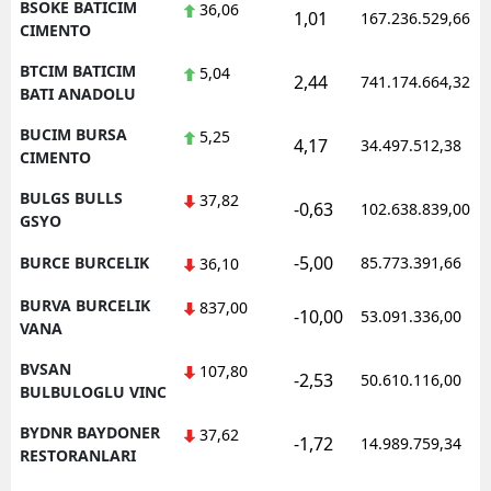
BSOKE BATICIM
36,06
1,01
167.236.529,66
CIMENTO
BTCIM BATICIM
5,04
2,44
741.174.664,32
BATI ANADOLU
BUCIM BURSA
5,25
4,17
34.497.512,38
CIMENTO
BULGS BULLS
37,82
-0,63
102.638.839,00
GSYO
-5,00
BURCE BURCELIK
85.773.391,66
36,10
BURVA BURCELIK
837,00
-10,00
53.091.336,00
VANA
BVSAN
107,80
-2,53
50.610.116,00
BULBULOGLU VINC
BYDNR BAYDONER
37,62
-1,72
14.989.759,34
RESTORANLARI