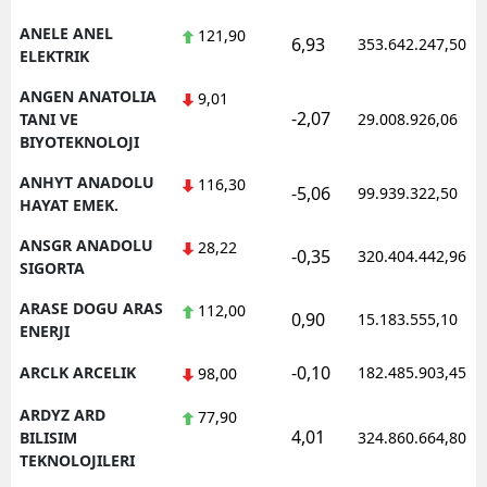
ANELE ANEL
121,90
6,93
353.642.247,50
ELEKTRIK
ANGEN ANATOLIA
9,01
-2,07
TANI VE
29.008.926,06
BIYOTEKNOLOJI
ANHYT ANADOLU
116,30
-5,06
99.939.322,50
HAYAT EMEK.
ANSGR ANADOLU
28,22
-0,35
320.404.442,96
SIGORTA
ARASE DOGU ARAS
112,00
0,90
15.183.555,10
ENERJI
-0,10
ARCLK ARCELIK
182.485.903,45
98,00
ARDYZ ARD
77,90
4,01
BILISIM
324.860.664,80
TEKNOLOJILERI