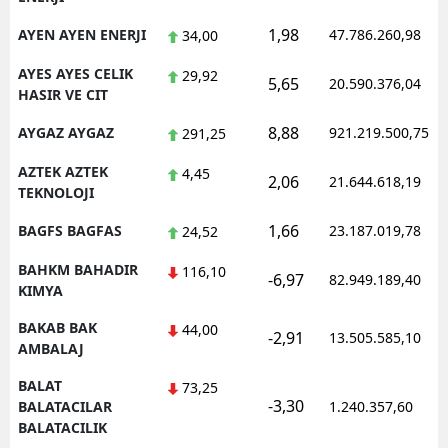
1,98
AYEN AYEN ENERJI
47.786.260,98
34,00
AYES AYES CELIK
29,92
5,65
20.590.376,04
HASIR VE CIT
8,88
AYGAZ AYGAZ
921.219.500,75
291,25
AZTEK AZTEK
4,45
2,06
21.644.618,19
TEKNOLOJI
1,66
BAGFS BAGFAS
23.187.019,78
24,52
BAHKM BAHADIR
116,10
-6,97
82.949.189,40
KIMYA
BAKAB BAK
44,00
-2,91
13.505.585,10
AMBALAJ
BALAT
73,25
-3,30
BALATACILAR
1.240.357,60
BALATACILIK