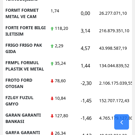
FORMT FORMET
1,74
0,00
26.277.071,10
METAL VE CAM
FORTE FORTE BILGI
118,20
3,14
216.879.351,10
ILETISIM
FRIGO FRIGO PAK
2,29
4,57
43.998.587,19
GIDA
FRMPL FORMUL
35,24
1,44
134.044.839,52
PLASTIK VE METAL
FROTO FORD
78,60
-2,30
2.106.175.039,55
OTOSAN
FZLGY FUZUL
10,84
-1,45
152.707.172,43
GMYO
GARAN GARANTI
127,80
-1,46
4.765.179.127,80
BANKASI
GARFA GARANTI
26,34