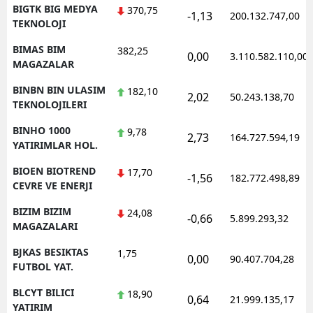
BIGTK BIG MEDYA
370,75
-1,13
200.132.747,00
TEKNOLOJI
BIMAS BIM
382,25
0,00
3.110.582.110,00
MAGAZALAR
BINBN BIN ULASIM
182,10
2,02
50.243.138,70
TEKNOLOJILERI
BINHO 1000
9,78
2,73
164.727.594,19
YATIRIMLAR HOL.
BIOEN BIOTREND
17,70
-1,56
182.772.498,89
CEVRE VE ENERJI
BIZIM BIZIM
24,08
-0,66
5.899.293,32
MAGAZALARI
BJKAS BESIKTAS
1,75
0,00
90.407.704,28
FUTBOL YAT.
BLCYT BILICI
18,90
0,64
21.999.135,17
YATIRIM