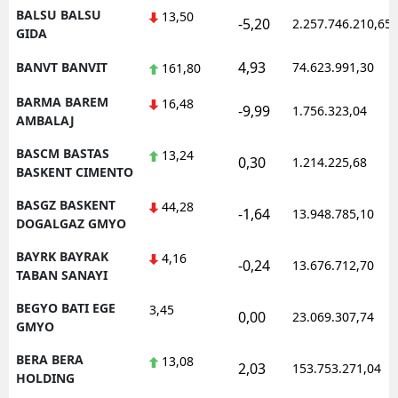
BALSU BALSU
13,50
-5,20
2.257.746.210,65
GIDA
4,93
BANVT BANVIT
74.623.991,30
161,80
BARMA BAREM
16,48
-9,99
1.756.323,04
AMBALAJ
BASCM BASTAS
13,24
0,30
1.214.225,68
BASKENT CIMENTO
BASGZ BASKENT
44,28
-1,64
13.948.785,10
DOGALGAZ GMYO
BAYRK BAYRAK
4,16
-0,24
13.676.712,70
TABAN SANAYI
BEGYO BATI EGE
3,45
0,00
23.069.307,74
GMYO
BERA BERA
13,08
2,03
153.753.271,04
HOLDING