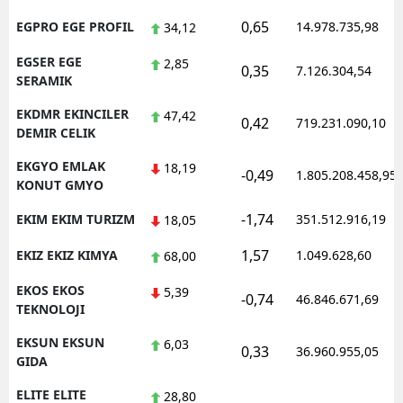
0,65
EGPRO EGE PROFIL
14.978.735,98
34,12
EGSER EGE
2,85
0,35
7.126.304,54
SERAMIK
EKDMR EKINCILER
47,42
0,42
719.231.090,10
DEMIR CELIK
EKGYO EMLAK
18,19
-0,49
1.805.208.458,95
KONUT GMYO
-1,74
EKIM EKIM TURIZM
351.512.916,19
18,05
1,57
EKIZ EKIZ KIMYA
1.049.628,60
68,00
EKOS EKOS
5,39
-0,74
46.846.671,69
TEKNOLOJI
EKSUN EKSUN
6,03
0,33
36.960.955,05
GIDA
ELITE ELITE
28,80