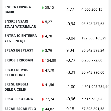
ENPRA ENPARA
58,15
4,77
4.500.206,15
BANK
ENSRI ENSARI
5,27
-0,94
93.523.737,63
SINAI YATIRIMLAR
ENTRA IC ENTERRA
4,78
-3,04
192.305.165,29
YEN. ENERJI
9,04
EPLAS EGEPLAST
86.342.398,24
5,79
-0,77
ERBOS ERBOSAN
6.250.772,60
154,80
ERCB ERCIYAS
47,70
-0,21
30.743.990,60
CELIK BORU
EREGL EREGLI
41,56
-1,00
4.601.925.734,44
DEMIR CELIK
-0,96
ERSU ERSU GIDA
5.516.582,04
22,74
0,18
ESCAR ESCAR FILO
67.898.891,58
44,82