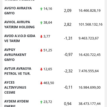
AVGYO AVRASYA
14,16
2,09
16.466.828,19
GMYO
AVHOL AVRUPA
38,64
2,82
101.568.132,16
YATIRIM HOLDING
AVOD A.V.O.D GIDA
3,77
-1,31
9.463.723,67
VE TARIM
AVPGY
51,25
-0,97
AVRUPAKENT
16.420.722,45
GMYO
AVTUR AVRASYA
12,65
-2,32
7.476.555,64
PETROL VE TUR.
AYCES
463,50
-0,11
ALTINYUNUS
16.984.699,00
CESME
AYDEM AYDEM
23,72
0,94
38.473.177,44
ENERJI