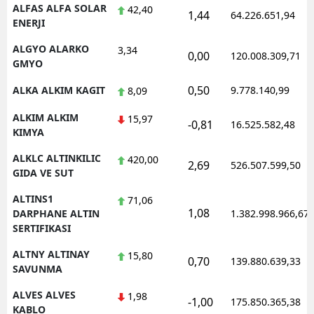
ALFAS ALFA SOLAR
42,40
1,44
64.226.651,94
ENERJI
ALGYO ALARKO
3,34
0,00
120.008.309,71
GMYO
0,50
ALKA ALKIM KAGIT
9.778.140,99
8,09
ALKIM ALKIM
15,97
-0,81
16.525.582,48
KIMYA
ALKLC ALTINKILIC
420,00
2,69
526.507.599,50
GIDA VE SUT
ALTINS1
71,06
1,08
DARPHANE ALTIN
1.382.998.966,67
SERTIFIKASI
ALTNY ALTINAY
15,80
0,70
139.880.639,33
SAVUNMA
ALVES ALVES
1,98
-1,00
175.850.365,38
KABLO