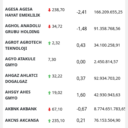
AGESA AGESA
238,70
-2,41
166.209.655,25
HAYAT EMEKLILIK
AGHOL ANADOLU
34,72
-1,48
91.358.768,56
GRUBU HOLDING
AGROT AGROTECH
2,32
0,43
34.100.258,91
TEKNOLOJI
AGYO ATAKULE
7,30
0,00
2.450.814,57
GMYO
AHGAZ AHLATCI
32,22
0,37
92.934.703,20
DOGALGAZ
AHSGY AHES
19,02
1,60
42.930.943,63
GMYO
-0,67
AKBNK AKBANK
8.774.651.783,65
67,10
0,21
AKCNS AKCANSA
76.153.504,90
235,10