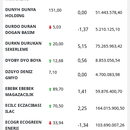
DUNYH DUNYA
151,00
0,00
51.443.578,40
HOLDING
DURDO DURAN
5,03
-1,37
5.210.125,10
DOGAN BASIM
DURKN DURUKAN
20,00
5,15
75.265.963,42
SEKERLEME
0,56
DYOBY DYO BOYA
8.853.056,54
12,68
DZGYO DENIZ
7,10
0,00
4.700.083,98
GMYO
EBEBK EBEBEK
89,70
1,41
59.876.400,70
MAGAZACILIK
ECILC ECZACIBASI
70,50
2,25
164.015.900,50
ILAC
ECOGR ECOGREEN
33,94
-1,34
103.690.007,26
ENERJI