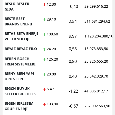
BESLR BESLER
12,30
-0,40
29.299.616,22
GIDA
BESTE BEST
29,10
2,54
311.681.294,62
BRANDS ENERJI
BETAE BETA ENERJI
108,60
9,97
1.120.204.380,10
VE TEKNOLOJI
0,58
BEYAZ BEYAZ FILO
15.073.853,50
24,20
BFREN BOSCH
126,20
0,80
25.826.655,20
FREN SISTEMLERI
BIENY BIEN YAPI
20,00
0,40
25.542.329,70
URUNLERI
BIGCH BUYUK
6,47
-1,22
41.035.812,17
SEFLER BIGCHEFS
BIGEN BIRLESIM
103,90
-0,67
232.992.563,90
GRUP ENERJI