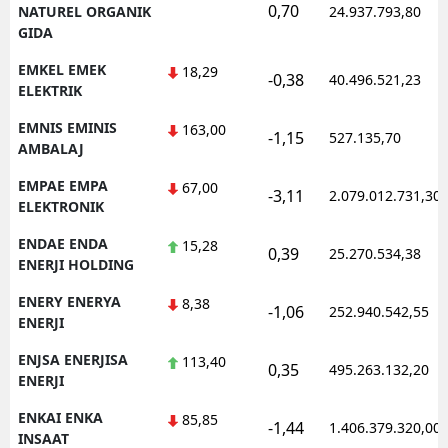
0,70
NATUREL ORGANIK
24.937.793,80
GIDA
EMKEL EMEK
18,29
-0,38
40.496.521,23
ELEKTRIK
EMNIS EMINIS
163,00
-1,15
527.135,70
AMBALAJ
EMPAE EMPA
67,00
-3,11
2.079.012.731,30
ELEKTRONIK
ENDAE ENDA
15,28
0,39
25.270.534,38
ENERJI HOLDING
ENERY ENERYA
8,38
-1,06
252.940.542,55
ENERJI
ENJSA ENERJISA
113,40
0,35
495.263.132,20
ENERJI
ENKAI ENKA
85,85
-1,44
1.406.379.320,00
INSAAT