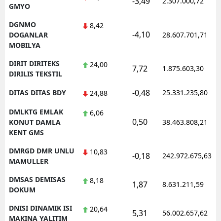
-3,49
2.307.000,72
GMYO
DGNMO
8,42
-4,10
DOGANLAR
28.607.701,71
MOBILYA
DIRIT DIRITEKS
24,00
7,72
1.875.603,30
DIRILIS TEKSTIL
-0,48
DITAS DITAS BDY
25.331.235,80
24,88
DMLKTG EMLAK
6,06
0,50
KONUT DAMLA
38.463.808,21
KENT GMS
DMRGD DMR UNLU
10,83
-0,18
242.972.675,63
MAMULLER
DMSAS DEMISAS
8,18
1,87
8.631.211,59
DOKUM
DNISI DINAMIK ISI
20,64
5,31
56.002.657,62
MAKINA YALITIM