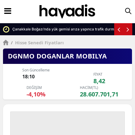
Çanakkale Boğazı’nda yük gemisi arıza yapınca trafik durma noktasına 
/
Hisse Senedi Fiyatları
DGNMO DOGANLAR MOBILYA
Son Güncelleme
FİYAT
18:10
8,42
DEĞİŞİM
HACİM(TL)
-4,10%
28.607.701,71