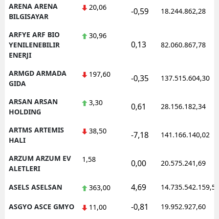
ARENA ARENA
20,06
-0,59
18.244.862,28
BILGISAYAR
ARFYE ARF BIO
30,96
0,13
YENILENEBILIR
82.060.867,78
ENERJI
ARMGD ARMADA
197,60
-0,35
137.515.604,30
GIDA
ARSAN ARSAN
3,30
0,61
28.156.182,34
HOLDING
ARTMS ARTEMIS
38,50
-7,18
141.166.140,02
HALI
ARZUM ARZUM EV
1,58
0,00
20.575.241,69
ALETLERI
4,69
ASELS ASELSAN
14.735.542.159,5
363,00
-0,81
ASGYO ASCE GMYO
19.952.927,60
11,00