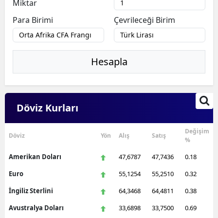
Miktar
Para Birimi
Çevrileceği Birim
Hesapla
Döviz Kurları
Değişim
Döviz
Yön
Alış
Satış
%
Amerikan Doları
47,6787
47,7436
0.18
Euro
55,1254
55,2510
0.32
İngiliz Sterlini
64,3468
64,4811
0.38
Avustralya Doları
33,6898
33,7500
0.69