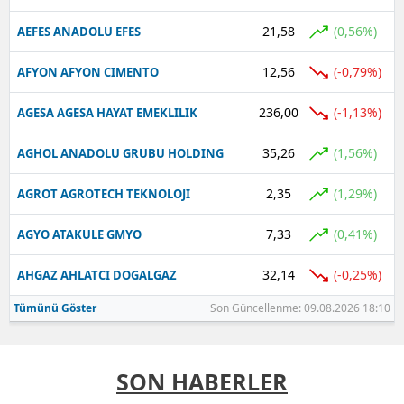
21,58
(0,56%)
AEFES ANADOLU EFES
12,56
(-0,79%)
AFYON AFYON CIMENTO
236,00
(-1,13%)
AGESA AGESA HAYAT EMEKLILIK
35,26
(1,56%)
AGHOL ANADOLU GRUBU HOLDING
2,35
(1,29%)
AGROT AGROTECH TEKNOLOJI
7,33
(0,41%)
AGYO ATAKULE GMYO
32,14
(-0,25%)
AHGAZ AHLATCI DOGALGAZ
Tümünü Göster
Son Güncellenme: 09.08.2026 18:10
SON HABERLER