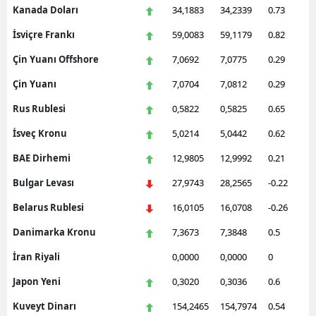
Kanada Doları
34,1883
34,2339
0.73
İsviçre Frankı
59,0083
59,1179
0.82
Çin Yuanı Offshore
7,0692
7,0775
0.29
Çin Yuanı
7,0704
7,0812
0.29
Rus Rublesi
0,5822
0,5825
0.65
İsveç Kronu
5,0214
5,0442
0.62
BAE Dirhemi
12,9805
12,9992
0.21
Bulgar Levası
27,9743
28,2565
-0.22
Belarus Rublesi
16,0105
16,0708
-0.26
Danimarka Kronu
7,3673
7,3848
0.5
İran Riyali
0,0000
0,0000
0
Japon Yeni
0,3020
0,3036
0.6
Kuveyt Dinarı
154,2465
154,7974
0.54