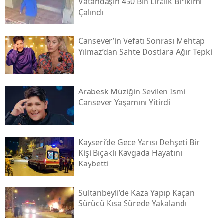
Vatandaşın 450 Bin Liralık Birikimi
Çalındı
Cansever’in Vefatı Sonrası Mehtap
Yılmaz’dan Sahte Dostlara Ağır Tepki
Arabesk Müziğin Sevilen Ismi
Cansever Yaşamını Yitirdi
Kayseri’de Gece Yarısı Dehşeti Bir
Kişi Bıçaklı Kavgada Hayatını
Kaybetti
Sultanbeyli’de Kaza Yapıp Kaçan
Sürücü Kısa Sürede Yakalandı