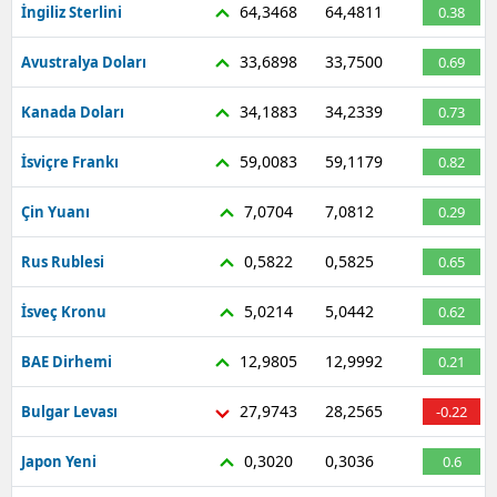
64,3468
64,4811
İngiliz Sterlini
0.38
33,6898
33,7500
Avustralya Doları
0.69
34,1883
34,2339
Kanada Doları
0.73
59,0083
59,1179
İsviçre Frankı
0.82
7,0704
7,0812
Çin Yuanı
0.29
0,5822
0,5825
Rus Rublesi
0.65
5,0214
5,0442
İsveç Kronu
0.62
12,9805
12,9992
BAE Dirhemi
0.21
27,9743
28,2565
Bulgar Levası
-0.22
0,3020
0,3036
Japon Yeni
0.6