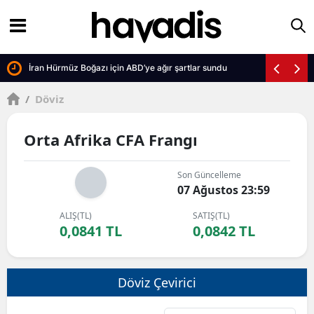
İran Hürmüz Boğazı için ABD’ye ağır şartlar sundu
/
Döviz
Orta Afrika CFA Frangı
Son Güncelleme
07 Ağustos 23:59
ALIŞ(TL)
SATIŞ(TL)
0,0841 TL
0,0842 TL
Döviz Çevirici