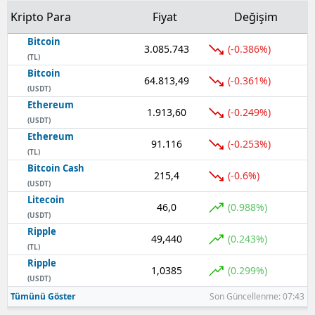
Kripto Para
Fiyat
Değişim
Bitcoin
3.085.743
(-0.386%)
(TL)
Bitcoin
64.813,49
(-0.361%)
(USDT)
Ethereum
1.913,60
(-0.249%)
(USDT)
Ethereum
91.116
(-0.253%)
(TL)
Bitcoin Cash
215,4
(-0.6%)
(USDT)
Litecoin
46,0
(0.988%)
(USDT)
Ripple
49,440
(0.243%)
(TL)
Ripple
1,0385
(0.299%)
(USDT)
Tümünü Göster
Son Güncellenme: 07:43