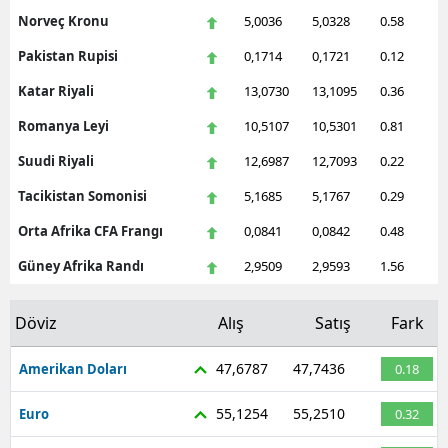
Norveç Kronu
5,0036
5,0328
0.58
Pakistan Rupisi
0,1714
0,1721
0.12
Katar Riyali
13,0730
13,1095
0.36
Romanya Leyi
10,5107
10,5301
0.81
Suudi Riyali
12,6987
12,7093
0.22
Tacikistan Somonisi
5,1685
5,1767
0.29
Orta Afrika CFA Frangı
0,0841
0,0842
0.48
Güney Afrika Randı
2,9509
2,9593
1.56
Döviz
Alış
Satış
Fark
47,6787
47,7436
Amerikan Doları
0.18
55,1254
55,2510
Euro
0.32