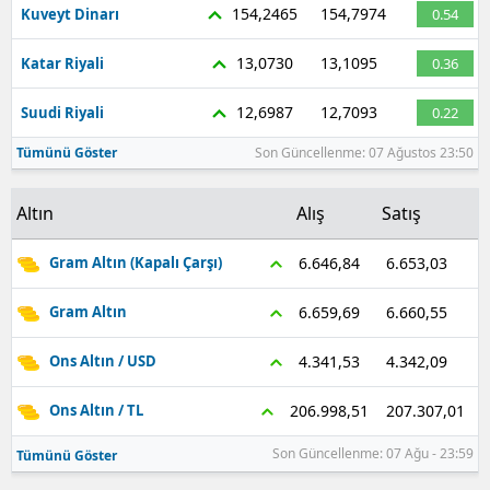
154,2465
154,7974
Kuveyt Dinarı
0.54
13,0730
13,1095
Katar Riyali
0.36
12,6987
12,7093
Suudi Riyali
0.22
Tümünü Göster
Son Güncellenme: 07 Ağustos 23:50
Altın
Alış
Satış
6.653,03
6.646,84
Gram Altın (Kapalı Çarşı)
6.660,55
6.659,69
Gram Altın
4.342,09
4.341,53
Ons Altın / USD
207.307,01
206.998,51
Ons Altın / TL
Son Güncellenme: 07 Ağu - 23:59
Tümünü Göster